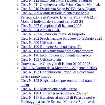
Circ. N. 212 Inizio corso PON Lingua Spagnola
Circ. N. 211 Conferenza sulla Prima Guerra Mondiale
Circ. N. 210 Desiderata Stage PCTO classi Quarte
Circ. N. 209 Manifestazione di interesse per la
Partecipazione al Progetto Erasmus Plus – KA121 –
Mobilità Individuale Studenti a.s. 2023-24
Circ. N. 207 Campionati di Italiano 2023
Circ. N. 204 Attività CLIL
Circ. N. 203 Rilevazione mezzi di trasporto
Circ. N. 202 Proclamazione Sciopero 10 febbraio 2023
Circ. N. 200 Utilizzo totem
Circ. N. 199 Riunione Studenti classe 2L
Circ. N. 198 Esiti valutazioni primo quadrimestre
Circ. N. 196 Incontro con il dirigente scolastico
Circ. N. 195 Utilizzo totem
Convocazione Consiglio di Istituto 01-02-2023
Circ. 194 Giorno della Memoria – 27 gennaio 2023
Circ. N. 193 Continuazione lezioni di Educazione
Civica primo gruppo
Circ. N. 192 Registrazione presenze alunni tramite
totem
Circ. N. 191 Materia opzionale Diritto
Circ. N. 190 Conferma iscrizioni a.s. 2023-24
Circ. N. 187 Iscrizione ai moduli di Palestra pesi e
Pattinaggio a rotelle Scienze Motorie e Sportive del