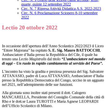
quarte, quinte 12 settembre 2022
Circ. N. 7 Ripresa Attività Didattica A.S. 2022-2023
Circ. N. 6 Proclamazione Sciopero 8-10 settembre
2022
Lectio 20 ottobre 2022
In occasione dell’apertura dell’Anno Scolastico 2022/2023 il Liceo
“Ettore Majorana” ha ospitato
S. E. Sig. Mauro BATTOCCHI
,
Ambasciatore d’Italia presso la Repubblica del Cile, il quale ha
tenuto una
Lectio Magistralis
dal titolo
“L’ambasciatore nel mondo
di oggi – Un ruolo in rapido cambiamento al servizio del Paese”.
L’incontro ha visto la gradita e preziosa presenza del Sig. Salvatore
ATTANASIO, padre di Luca ATTANASIO, Ambasciatore d’Italia
presso la Repubblica Democratica del Congo, ucciso in un agguato
nel 2021, nell’adempimento delle sue funzioni.
Alla giornata sono inoltre stati presenti il dott. Calogero
MANCARELLA, Presidente del Consiglio Comunale della città di
Rho e le dott.se Laura TUROTTI e Maria Agnese LEOPARDI
dell’Ufficio Scolastico di Milano.