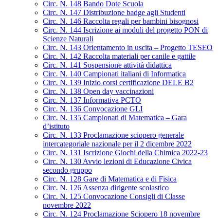
Circ. N. 148 Bando Dote Scuola
Circ. N. 147 Distribuzione badge agli Studenti
Circ. N. 146 Raccolta regali per bambini bisognosi
Circ. N. 144 Iscrizione ai moduli del progetto PON di
Scienze Naturali
Circ. N. 143 Orientamento in uscita – Progetto TESEO
Circ. N. 142 Raccolta materiali per canile e gattile
Circ. N. 141 Sospensione attività didattica
Circ. N. 140 Campionati italiani di Informatica
Circ. N. 139 Inizio corsi certificazione DELE B2
Circ. N. 138 Open day vaccinazioni
Circ. N. 137 Informativa PCTO
Circ. N. 136 Convocazione GLI
Circ. N. 135 Campionati di Matematica – Gara
d’istituto
Circ. N. 133 Proclamazione sciopero generale
intercategoriale nazionale per il 2 dicembre 2022
Circ. N. 131 Iscrizione Giochi della Chimica 2022-23
Circ. N. 130 Avvio lezioni di Educazione Civica
secondo gruppo
Circ. N. 128 Gare di Matematica e di Fisica
Circ. N. 126 Assenza dirigente scolastico
Circ. N. 125 Convocazione Consigli di Classe
novembre 2022
Circ. N. 124 Proclamazione Sciopero 18 novembre