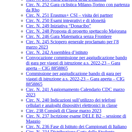
Circ. N. 252 Gara ciclistica Milano-Torino con partenza
da Rho
Circ. N. 251 Erasmus+ CSI – visita dei partner
Circ. N. 250 Esami integrativi e di idoneità
Circ. N. 249 Iniziativa “Donacibo”
Circ. N. 248 Proposta di progetto spettacolo Majorana
Circ. N. 246 Gara Matematica senza Frontiere
Circ. N. 245 Sciopero generale proclamato per l’8
marzo 2023
Circ. N. 242 Assemblea d’istituto
Convocazione commissione per aggiudicazione bando
di gara per viaggi di istruzione a.s. 2022-23 – Gara
aperta – CIG 8858865
Commissione per aggiudicazione bando di gara per
viaggi di istruzione a.s. 2022-23 – Gara aperta – CIG
8858865
Circ. N. 241 Aggiornamento Calendario CDC marzo
2023
Circ. N. 240 Indicazioni sull’utilizzo dei telefoni
cellulari e analoghi dispositivi elettronici in classe
Circ. 238 Consigli di Classe marzo 2023
Circ. N. 237 Iscrizione esame DELE B2 – sessione di
Maggio
Circ. N. 236 Fase di Istituto dei Campionati di Italiano
Circ. N. 234 Distribuzione Carta dello Studente