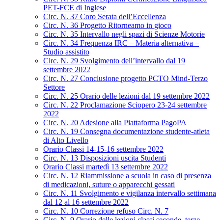
PET-FCE di Inglese
Circ. N. 37 Coro Serata dell’Eccellenza
Circ. N. 36 Progetto Ritorneamo in gioco
Circ. N. 35 Intervallo negli spazi di Scienze Motorie
Circ. N. 34 Frequenza IRC – Materia alternativa –
Studio assistito
Circ. N. 29 Svolgimento dell’intervallo dal 19
settembre 2022
Circ. N. 27 Conclusione progetto PCTO Mind-Terzo
Settore
Circ. N. 25 Orario delle lezioni dal 19 settembre 2022
Circ. N. 22 Proclamazione Sciopero 23-24 settembre
2022
Circ. N. 20 Adesione alla Piattaforma PagoPA
Circ. N. 19 Consegna documentazione studente-atleta
di Alto Livello
Orario Classi 14-15-16 settembre 2022
Circ. N. 13 Disposizioni uscita Studenti
Orario Classi martedì 13 settembre 2022
Circ. N. 12 Riammissione a scuola in caso di presenza
di medicazioni, suture o apparecchi gessati
Circ. N. 11 Svolgimento e vigilanza intervallo settimana
dal 12 al 16 settembre 2022
Circ. N. 10 Correzione refuso Circ. N. 7
Circ. N. 9 Orario delle lezioni classi seconde, terze,