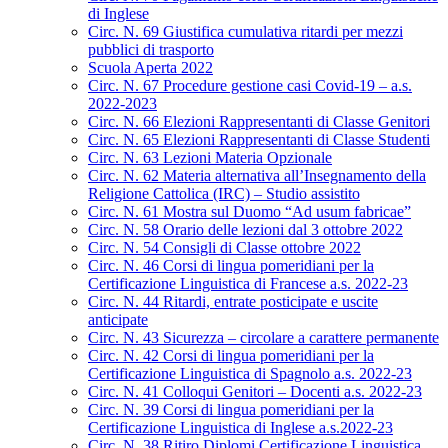
di Inglese
Circ. N. 69 Giustifica cumulativa ritardi per mezzi
pubblici di trasporto
Scuola Aperta 2022
Circ. N. 67 Procedure gestione casi Covid-19 – a.s.
2022-2023
Circ. N. 66 Elezioni Rappresentanti di Classe Genitori
Circ. N. 65 Elezioni Rappresentanti di Classe Studenti
Circ. N. 63 Lezioni Materia Opzionale
Circ. N. 62 Materia alternativa all’Insegnamento della
Religione Cattolica (IRC) – Studio assistito
Circ. N. 61 Mostra sul Duomo “Ad usum fabricae”
Circ. N. 58 Orario delle lezioni dal 3 ottobre 2022
Circ. N. 54 Consigli di Classe ottobre 2022
Circ. N. 46 Corsi di lingua pomeridiani per la
Certificazione Linguistica di Francese a.s. 2022-23
Circ. N. 44 Ritardi, entrate posticipate e uscite
anticipate
Circ. N. 43 Sicurezza – circolare a carattere permanente
Circ. N. 42 Corsi di lingua pomeridiani per la
Certificazione Linguistica di Spagnolo a.s. 2022-23
Circ. N. 41 Colloqui Genitori – Docenti a.s. 2022-23
Circ. N. 39 Corsi di lingua pomeridiani per la
Certificazione Linguistica di Inglese a.s.2022-23
Circ. N. 38 Ritiro Diplomi Certificazione Linguistica