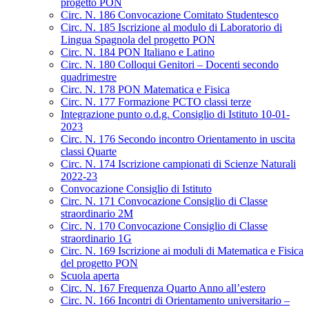
progetto PON
Circ. N. 186 Convocazione Comitato Studentesco
Circ. N. 185 Iscrizione al modulo di Laboratorio di
Lingua Spagnola del progetto PON
Circ. N. 184 PON Italiano e Latino
Circ. N. 180 Colloqui Genitori – Docenti secondo
quadrimestre
Circ. N. 178 PON Matematica e Fisica
Circ. N. 177 Formazione PCTO classi terze
Integrazione punto o.d.g. Consiglio di Istituto 10-01-
2023
Circ. N. 176 Secondo incontro Orientamento in uscita
classi Quarte
Circ. N. 174 Iscrizione campionati di Scienze Naturali
2022-23
Convocazione Consiglio di Istituto
Circ. N. 171 Convocazione Consiglio di Classe
straordinario 2M
Circ. N. 170 Convocazione Consiglio di Classe
straordinario 1G
Circ. N. 169 Iscrizione ai moduli di Matematica e Fisica
del progetto PON
Scuola aperta
Circ. N. 167 Frequenza Quarto Anno all’estero
Circ. N. 166 Incontri di Orientamento universitario –