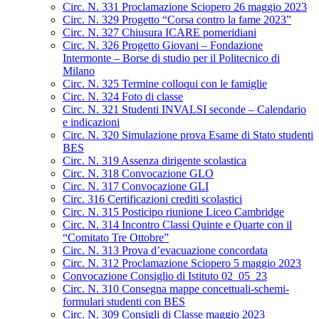
Circ. N. 331 Proclamazione Sciopero 26 maggio 2023
Circ. N. 329 Progetto “Corsa contro la fame 2023”
Circ. N. 327 Chiusura ICARE pomeridiani
Circ. N. 326 Progetto Giovani – Fondazione
Intermonte – Borse di studio per il Politecnico di
Milano
Circ. N. 325 Termine colloqui con le famiglie
Circ. N. 324 Foto di classe
Circ. N. 321 Studenti INVALSI seconde – Calendario
e indicazioni
Circ. N. 320 Simulazione prova Esame di Stato studenti
BES
Circ. N. 319 Assenza dirigente scolastica
Circ. N. 318 Convocazione GLO
Circ. N. 317 Convocazione GLI
Circ. 316 Certificazioni crediti scolastici
Circ. N. 315 Posticipo riunione Liceo Cambridge
Circ. N. 314 Incontro Classi Quinte e Quarte con il
“Comitato Tre Ottobre”
Circ. N. 313 Prova d’evacuazione concordata
Circ. N. 312 Proclamazione Sciopero 5 maggio 2023
Convocazione Consiglio di Istituto 02_05_23
Circ. N. 310 Consegna mappe concettuali-schemi-
formulari studenti con BES
Circ. N. 309 Consigli di Classe maggio 2023