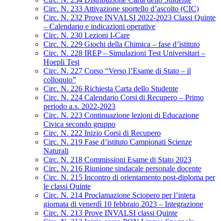
Circ. N. 233 Attivazione sportello d’ascolto (CIC)
Circ. N. 232 Prove INVALSI 2022-2023 Classi Quinte
– Calendario e indicazioni operative
Circ. N. 230 Lezioni I-Care
Circ. N. 229 Giochi della Chimica – fase d’istituto
Circ. N. 228 IREP – Simulazioni Test Universitari –
Hoepli Test
Circ. N. 227 Corso “Verso l’Esame di Stato – il
colloquio”
Circ. N. 226 Richiesta Carta dello Studente
Circ. N. 224 Calendario Corsi di Recupero – Primo
periodo a.s. 2022-2023
Circ. N. 223 Continuazione lezioni di Educazione
Civica secondo gruppo
Circ. N. 222 Inizio Corsi di Recupero
Circ. N. 219 Fase d’istituto Campionati Scienze
Naturali
Circ. N. 218 Commissioni Esame di Stato 2023
Circ. N. 216 Riunione sindacale personale docente
Circ. N. 215 Incontro di orientamento post-diploma per
le classi Quinte
Circ. N. 214 Proclamazione Sciopero per l’intera
giornata di venerdì 10 febbraio 2023 – Integrazione
Circ. N. 213 Prove INVALSI classi Quinte