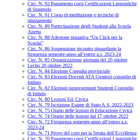
Circ. N. 92 Pagamento corsi Certificazioni Linguistiche
di Spagnolo
Circ. N. 91 Corso di meditazione e tecniche di
rilassamento
Circ. N. 89 Partecipazione degli Studenti alla Scuola
Aperta
Circ. N. 88 Adesione iniziativa “Un Click per la
Scuola”
Circ. N. 86 Sospensione incontro riguardante la
frequenza semestre-anno all’estero a.s. 2023-24
Circ. N. 85 Organizzazione giornata del 20 ottobre
Lectio 20 ottobre 2022
Circ. N. 84 Elezione Consulta provinciale
Circ. N. 83 Elezioni Docenti ATA Genitori consiglio di
Istituto
Circ. N. 82 Elezioni rappresentanti Studenti Consiglio
di Istituto
Circ. N. 80 Lezioni Ed. Civica
Circ. N. 79 Iscrizione Esame di Stato A.S. 2022-2023
Circ. N. 75 Orario delle lezioni di Educazione Civica
Circ. N. 74 Orario delle lezioni dal 17 ottobre 2022
Circ. N. 72 Frequenza semestre-anno all’estero a.s.
2023-24
Circ. N. 71 Prove del coro per la Serata dell’Eccellenza
Circ. N. 70 Pagamento corsi Certificazioni Linguistiche