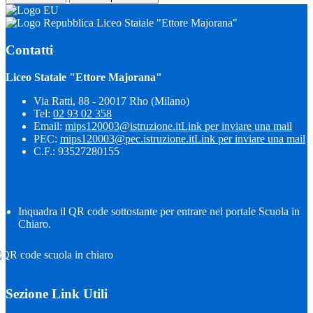
Liceo Statale "Ettore Majorana"
Contatti
Liceo Statale "Ettore Majorana"
Via Ratti, 88 - 20017 Rho (Milano)
Tel:
02 93 02 358
Email:
mips120003@istruzione.it
Link per inviare una mail
PEC:
mips120003@pec.istruzione.it
Link per inviare una mail
C.F.: 93527280155
Inquadra il QR code sottostante per entrare nel portale Scuola in
Chiaro.
Sezione Link Utili