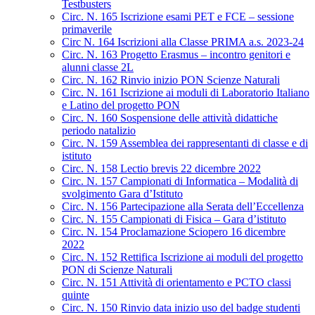
Testbusters
Circ. N. 165 Iscrizione esami PET e FCE – sessione
primaverile
Circ N. 164 Iscrizioni alla Classe PRIMA a.s. 2023-24
Circ. N. 163 Progetto Erasmus – incontro genitori e
alunni classe 2L
Circ. N. 162 Rinvio inizio PON Scienze Naturali
Circ. N. 161 Iscrizione ai moduli di Laboratorio Italiano
e Latino del progetto PON
Circ. N. 160 Sospensione delle attività didattiche
periodo natalizio
Circ. N. 159 Assemblea dei rappresentanti di classe e di
istituto
Circ. N. 158 Lectio brevis 22 dicembre 2022
Circ. N. 157 Campionati di Informatica – Modalità di
svolgimento Gara d’Istituto
Circ. N. 156 Partecipazione alla Serata dell’Eccellenza
Circ. N. 155 Campionati di Fisica – Gara d’istituto
Circ. N. 154 Proclamazione Sciopero 16 dicembre
2022
Circ. N. 152 Rettifica Iscrizione ai moduli del progetto
PON di Scienze Naturali
Circ. N. 151 Attività di orientamento e PCTO classi
quinte
Circ. N. 150 Rinvio data inizio uso del badge studenti