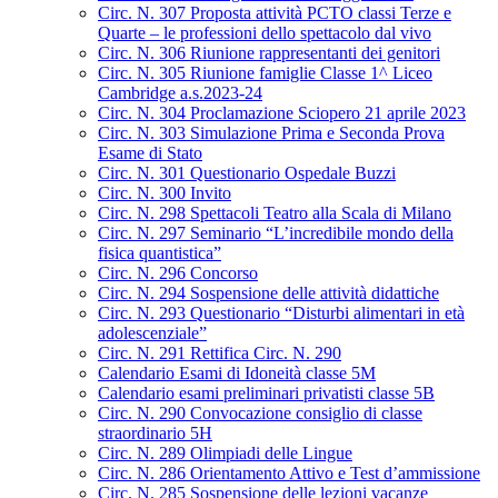
Circ. N. 307 Proposta attività PCTO classi Terze e
Quarte – le professioni dello spettacolo dal vivo
Circ. N. 306 Riunione rappresentanti dei genitori
Circ. N. 305 Riunione famiglie Classe 1^ Liceo
Cambridge a.s.2023-24
Circ. N. 304 Proclamazione Sciopero 21 aprile 2023
Circ. N. 303 Simulazione Prima e Seconda Prova
Esame di Stato
Circ. N. 301 Questionario Ospedale Buzzi
Circ. N. 300 Invito
Circ. N. 298 Spettacoli Teatro alla Scala di Milano
Circ. N. 297 Seminario “L’incredibile mondo della
fisica quantistica”
Circ. N. 296 Concorso
Circ. N. 294 Sospensione delle attività didattiche
Circ. N. 293 Questionario “Disturbi alimentari in età
adolescenziale”
Circ. N. 291 Rettifica Circ. N. 290
Calendario Esami di Idoneità classe 5M
Calendario esami preliminari privatisti classe 5B
Circ. N. 290 Convocazione consiglio di classe
straordinario 5H
Circ. N. 289 Olimpiadi delle Lingue
Circ. N. 286 Orientamento Attivo e Test d’ammissione
Circ. N. 285 Sospensione delle lezioni vacanze