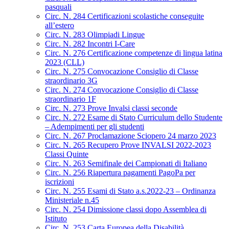
pasquali
Circ. N. 284 Certificazioni scolastiche conseguite
all’estero
Circ. N. 283 Olimpiadi Lingue
Circ. N. 282 Incontri I-Care
Circ. N. 276 Certificazione competenze di lingua latina
2023 (CLL)
Circ. N. 275 Convocazione Consiglio di Classe
straordinario 3G
Circ. N. 274 Convocazione Consiglio di Classe
straordinario 1F
Circ. N. 273 Prove Invalsi classi seconde
Circ. N. 272 Esame di Stato Curriculum dello Studente
– Adempimenti per gli studenti
Circ. N. 267 Proclamazione Sciopero 24 marzo 2023
Circ. N. 265 Recupero Prove INVALSI 2022-2023
Classi Quinte
Circ. N. 263 Semifinale dei Campionati di Italiano
Circ. N. 256 Riapertura pagamenti PagoPa per
iscrizioni
Circ. N. 255 Esami di Stato a.s.2022-23 – Ordinanza
Ministeriale n.45
Circ. N. 254 Dimissione classi dopo Assemblea di
Istituto
Circ. N. 253 Carta Europea della Disabilità