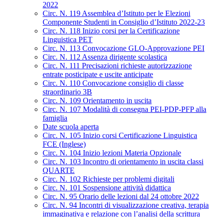
2022
Circ. N. 119 Assemblea d’Istituto per le Elezioni
Componente Studenti in Consiglio d’Istituto 2022-23
Circ. N. 118 Inizio corsi per la Certificazione
Linguistica PET
Circ. N. 113 Convocazione GLO-Approvazione PEI
Circ. N. 112 Assenza dirigente scolastica
Circ. N. 111 Precisazioni richieste autorizzazione
entrate posticipate e uscite anticipate
Circ. N. 110 Convocazione consiglio di classe
straordinario 3B
Circ. N. 109 Orientamento in uscita
Circ. N. 107 Modalità di consegna PEI-PDP-PFP alla
famiglia
Date scuola aperta
Circ. N. 105 Inizio corsi Certificazione Linguistica
FCE (Inglese)
Circ. N. 104 Inizio lezioni Materia Opzionale
Circ. N. 103 Incontro di orientamento in uscita classi
QUARTE
Circ. N. 102 Richieste per problemi digitali
Circ. N. 101 Sospensione attività didattica
Circ. N. 95 Orario delle lezioni dal 24 ottobre 2022
Circ. N. 94 Incontri di visualizzazione creativa, terapia
immaginativa e relazione con l’analisi della scrittura