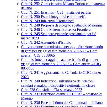
Circ. N. 252 Gara ciclistica Milano-Torino con partenza
da Rho
Circ. N. 251 Erasmus+ CSI – visita dei partner
Circ. N. 250 Esami integrativi e di idoneità
Circ. N. 249 Iniziativa “Donacibo”
Circ. N. 248 Proposta di progetto spettacolo Majorana
Circ. N. 246 Gara Matematica senza Frontiere
Circ. N. 245 Sciopero generale proclamato per l’8
marzo 2023
Circ. N. 242 Assemblea d’istituto
Convocazione commissione per aggiudicazione bando
di gara per viaggi di istruzione a.s. 2022-23 – Gara
aperta – CIG 8858865
Commissione per aggiudicazione bando di gara per
viaggi di istruzione a.s. 2022-23 – Gara aperta – CIG
8858865
Circ. N. 241 Aggiornamento Calendario CDC marzo
2023
Circ. N. 240 Indicazioni sull’utilizzo dei telefoni
cellulari e analoghi dispositivi elettronici in classe
Circ. 238 Consigli di Classe marzo 2023
Circ. N. 237 Iscrizione esame DELE B2 – sessione di
Maggio
Circ. N. 236 Fase di Istituto dei Campionati di Italiano
Circ. N. 234 Distribuzione Carta dello Studente