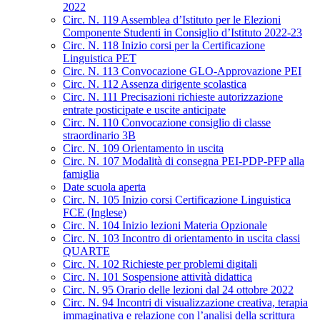
2022
Circ. N. 119 Assemblea d’Istituto per le Elezioni
Componente Studenti in Consiglio d’Istituto 2022-23
Circ. N. 118 Inizio corsi per la Certificazione
Linguistica PET
Circ. N. 113 Convocazione GLO-Approvazione PEI
Circ. N. 112 Assenza dirigente scolastica
Circ. N. 111 Precisazioni richieste autorizzazione
entrate posticipate e uscite anticipate
Circ. N. 110 Convocazione consiglio di classe
straordinario 3B
Circ. N. 109 Orientamento in uscita
Circ. N. 107 Modalità di consegna PEI-PDP-PFP alla
famiglia
Date scuola aperta
Circ. N. 105 Inizio corsi Certificazione Linguistica
FCE (Inglese)
Circ. N. 104 Inizio lezioni Materia Opzionale
Circ. N. 103 Incontro di orientamento in uscita classi
QUARTE
Circ. N. 102 Richieste per problemi digitali
Circ. N. 101 Sospensione attività didattica
Circ. N. 95 Orario delle lezioni dal 24 ottobre 2022
Circ. N. 94 Incontri di visualizzazione creativa, terapia
immaginativa e relazione con l’analisi della scrittura