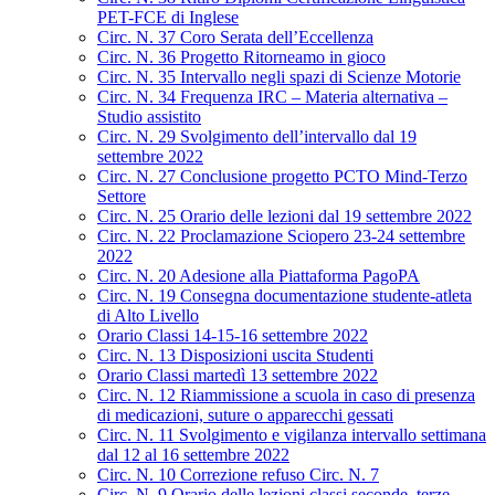
PET-FCE di Inglese
Circ. N. 37 Coro Serata dell’Eccellenza
Circ. N. 36 Progetto Ritorneamo in gioco
Circ. N. 35 Intervallo negli spazi di Scienze Motorie
Circ. N. 34 Frequenza IRC – Materia alternativa –
Studio assistito
Circ. N. 29 Svolgimento dell’intervallo dal 19
settembre 2022
Circ. N. 27 Conclusione progetto PCTO Mind-Terzo
Settore
Circ. N. 25 Orario delle lezioni dal 19 settembre 2022
Circ. N. 22 Proclamazione Sciopero 23-24 settembre
2022
Circ. N. 20 Adesione alla Piattaforma PagoPA
Circ. N. 19 Consegna documentazione studente-atleta
di Alto Livello
Orario Classi 14-15-16 settembre 2022
Circ. N. 13 Disposizioni uscita Studenti
Orario Classi martedì 13 settembre 2022
Circ. N. 12 Riammissione a scuola in caso di presenza
di medicazioni, suture o apparecchi gessati
Circ. N. 11 Svolgimento e vigilanza intervallo settimana
dal 12 al 16 settembre 2022
Circ. N. 10 Correzione refuso Circ. N. 7
Circ. N. 9 Orario delle lezioni classi seconde, terze,