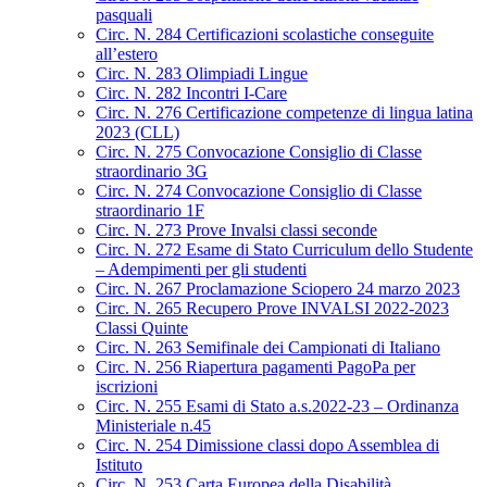
pasquali
Circ. N. 284 Certificazioni scolastiche conseguite
all’estero
Circ. N. 283 Olimpiadi Lingue
Circ. N. 282 Incontri I-Care
Circ. N. 276 Certificazione competenze di lingua latina
2023 (CLL)
Circ. N. 275 Convocazione Consiglio di Classe
straordinario 3G
Circ. N. 274 Convocazione Consiglio di Classe
straordinario 1F
Circ. N. 273 Prove Invalsi classi seconde
Circ. N. 272 Esame di Stato Curriculum dello Studente
– Adempimenti per gli studenti
Circ. N. 267 Proclamazione Sciopero 24 marzo 2023
Circ. N. 265 Recupero Prove INVALSI 2022-2023
Classi Quinte
Circ. N. 263 Semifinale dei Campionati di Italiano
Circ. N. 256 Riapertura pagamenti PagoPa per
iscrizioni
Circ. N. 255 Esami di Stato a.s.2022-23 – Ordinanza
Ministeriale n.45
Circ. N. 254 Dimissione classi dopo Assemblea di
Istituto
Circ. N. 253 Carta Europea della Disabilità