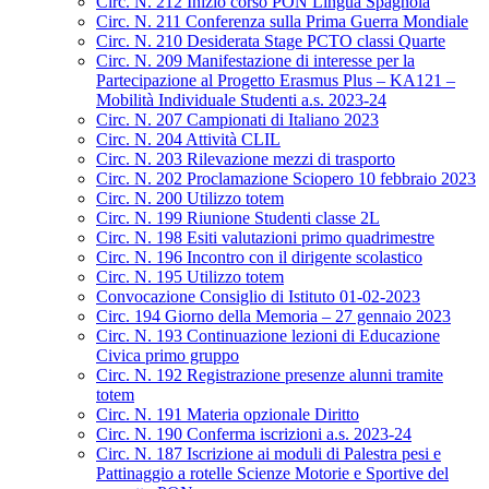
Circ. N. 212 Inizio corso PON Lingua Spagnola
Circ. N. 211 Conferenza sulla Prima Guerra Mondiale
Circ. N. 210 Desiderata Stage PCTO classi Quarte
Circ. N. 209 Manifestazione di interesse per la
Partecipazione al Progetto Erasmus Plus – KA121 –
Mobilità Individuale Studenti a.s. 2023-24
Circ. N. 207 Campionati di Italiano 2023
Circ. N. 204 Attività CLIL
Circ. N. 203 Rilevazione mezzi di trasporto
Circ. N. 202 Proclamazione Sciopero 10 febbraio 2023
Circ. N. 200 Utilizzo totem
Circ. N. 199 Riunione Studenti classe 2L
Circ. N. 198 Esiti valutazioni primo quadrimestre
Circ. N. 196 Incontro con il dirigente scolastico
Circ. N. 195 Utilizzo totem
Convocazione Consiglio di Istituto 01-02-2023
Circ. 194 Giorno della Memoria – 27 gennaio 2023
Circ. N. 193 Continuazione lezioni di Educazione
Civica primo gruppo
Circ. N. 192 Registrazione presenze alunni tramite
totem
Circ. N. 191 Materia opzionale Diritto
Circ. N. 190 Conferma iscrizioni a.s. 2023-24
Circ. N. 187 Iscrizione ai moduli di Palestra pesi e
Pattinaggio a rotelle Scienze Motorie e Sportive del