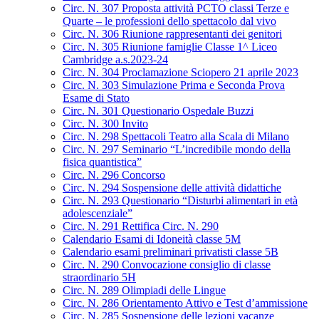
Circ. N. 307 Proposta attività PCTO classi Terze e
Quarte – le professioni dello spettacolo dal vivo
Circ. N. 306 Riunione rappresentanti dei genitori
Circ. N. 305 Riunione famiglie Classe 1^ Liceo
Cambridge a.s.2023-24
Circ. N. 304 Proclamazione Sciopero 21 aprile 2023
Circ. N. 303 Simulazione Prima e Seconda Prova
Esame di Stato
Circ. N. 301 Questionario Ospedale Buzzi
Circ. N. 300 Invito
Circ. N. 298 Spettacoli Teatro alla Scala di Milano
Circ. N. 297 Seminario “L’incredibile mondo della
fisica quantistica”
Circ. N. 296 Concorso
Circ. N. 294 Sospensione delle attività didattiche
Circ. N. 293 Questionario “Disturbi alimentari in età
adolescenziale”
Circ. N. 291 Rettifica Circ. N. 290
Calendario Esami di Idoneità classe 5M
Calendario esami preliminari privatisti classe 5B
Circ. N. 290 Convocazione consiglio di classe
straordinario 5H
Circ. N. 289 Olimpiadi delle Lingue
Circ. N. 286 Orientamento Attivo e Test d’ammissione
Circ. N. 285 Sospensione delle lezioni vacanze