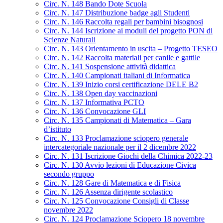
Circ. N. 148 Bando Dote Scuola
Circ. N. 147 Distribuzione badge agli Studenti
Circ. N. 146 Raccolta regali per bambini bisognosi
Circ. N. 144 Iscrizione ai moduli del progetto PON di
Scienze Naturali
Circ. N. 143 Orientamento in uscita – Progetto TESEO
Circ. N. 142 Raccolta materiali per canile e gattile
Circ. N. 141 Sospensione attività didattica
Circ. N. 140 Campionati italiani di Informatica
Circ. N. 139 Inizio corsi certificazione DELE B2
Circ. N. 138 Open day vaccinazioni
Circ. N. 137 Informativa PCTO
Circ. N. 136 Convocazione GLI
Circ. N. 135 Campionati di Matematica – Gara
d’istituto
Circ. N. 133 Proclamazione sciopero generale
intercategoriale nazionale per il 2 dicembre 2022
Circ. N. 131 Iscrizione Giochi della Chimica 2022-23
Circ. N. 130 Avvio lezioni di Educazione Civica
secondo gruppo
Circ. N. 128 Gare di Matematica e di Fisica
Circ. N. 126 Assenza dirigente scolastico
Circ. N. 125 Convocazione Consigli di Classe
novembre 2022
Circ. N. 124 Proclamazione Sciopero 18 novembre