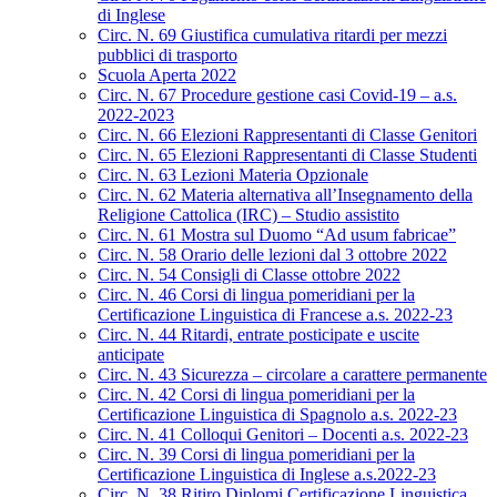
di Inglese
Circ. N. 69 Giustifica cumulativa ritardi per mezzi
pubblici di trasporto
Scuola Aperta 2022
Circ. N. 67 Procedure gestione casi Covid-19 – a.s.
2022-2023
Circ. N. 66 Elezioni Rappresentanti di Classe Genitori
Circ. N. 65 Elezioni Rappresentanti di Classe Studenti
Circ. N. 63 Lezioni Materia Opzionale
Circ. N. 62 Materia alternativa all’Insegnamento della
Religione Cattolica (IRC) – Studio assistito
Circ. N. 61 Mostra sul Duomo “Ad usum fabricae”
Circ. N. 58 Orario delle lezioni dal 3 ottobre 2022
Circ. N. 54 Consigli di Classe ottobre 2022
Circ. N. 46 Corsi di lingua pomeridiani per la
Certificazione Linguistica di Francese a.s. 2022-23
Circ. N. 44 Ritardi, entrate posticipate e uscite
anticipate
Circ. N. 43 Sicurezza – circolare a carattere permanente
Circ. N. 42 Corsi di lingua pomeridiani per la
Certificazione Linguistica di Spagnolo a.s. 2022-23
Circ. N. 41 Colloqui Genitori – Docenti a.s. 2022-23
Circ. N. 39 Corsi di lingua pomeridiani per la
Certificazione Linguistica di Inglese a.s.2022-23
Circ. N. 38 Ritiro Diplomi Certificazione Linguistica