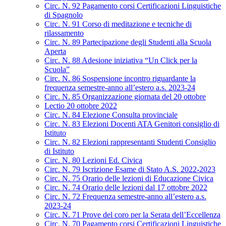
Circ. N. 92 Pagamento corsi Certificazioni Linguistiche
di Spagnolo
Circ. N. 91 Corso di meditazione e tecniche di
rilassamento
Circ. N. 89 Partecipazione degli Studenti alla Scuola
Aperta
Circ. N. 88 Adesione iniziativa “Un Click per la
Scuola”
Circ. N. 86 Sospensione incontro riguardante la
frequenza semestre-anno all’estero a.s. 2023-24
Circ. N. 85 Organizzazione giornata del 20 ottobre
Lectio 20 ottobre 2022
Circ. N. 84 Elezione Consulta provinciale
Circ. N. 83 Elezioni Docenti ATA Genitori consiglio di
Istituto
Circ. N. 82 Elezioni rappresentanti Studenti Consiglio
di Istituto
Circ. N. 80 Lezioni Ed. Civica
Circ. N. 79 Iscrizione Esame di Stato A.S. 2022-2023
Circ. N. 75 Orario delle lezioni di Educazione Civica
Circ. N. 74 Orario delle lezioni dal 17 ottobre 2022
Circ. N. 72 Frequenza semestre-anno all’estero a.s.
2023-24
Circ. N. 71 Prove del coro per la Serata dell’Eccellenza
Circ. N. 70 Pagamento corsi Certificazioni Linguistiche