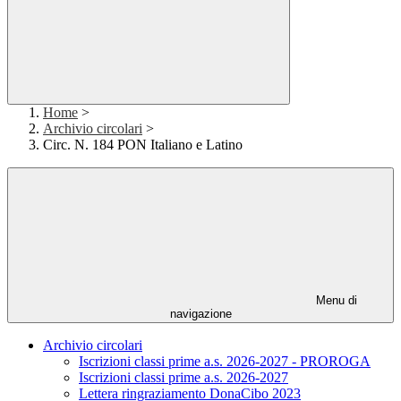
Home
>
Archivio circolari
>
Circ. N. 184 PON Italiano e Latino
Menu di
navigazione
Archivio circolari
Iscrizioni classi prime a.s. 2026-2027 - PROROGA
Iscrizioni classi prime a.s. 2026-2027
Lettera ringraziamento DonaCibo 2023