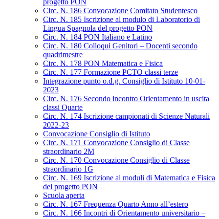
progetto PON
Circ. N. 186 Convocazione Comitato Studentesco
Circ. N. 185 Iscrizione al modulo di Laboratorio di
Lingua Spagnola del progetto PON
Circ. N. 184 PON Italiano e Latino
Circ. N. 180 Colloqui Genitori – Docenti secondo
quadrimestre
Circ. N. 178 PON Matematica e Fisica
Circ. N. 177 Formazione PCTO classi terze
Integrazione punto o.d.g. Consiglio di Istituto 10-01-
2023
Circ. N. 176 Secondo incontro Orientamento in uscita
classi Quarte
Circ. N. 174 Iscrizione campionati di Scienze Naturali
2022-23
Convocazione Consiglio di Istituto
Circ. N. 171 Convocazione Consiglio di Classe
straordinario 2M
Circ. N. 170 Convocazione Consiglio di Classe
straordinario 1G
Circ. N. 169 Iscrizione ai moduli di Matematica e Fisica
del progetto PON
Scuola aperta
Circ. N. 167 Frequenza Quarto Anno all’estero
Circ. N. 166 Incontri di Orientamento universitario –