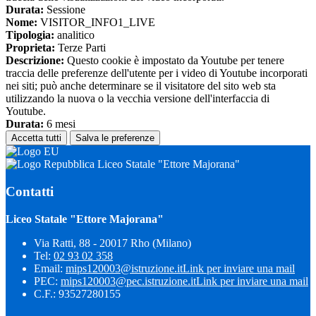
Durata:
Sessione
Nome:
VISITOR_INFO1_LIVE
Tipologia:
analitico
Proprieta:
Terze Parti
Descrizione:
Questo cookie è impostato da Youtube per tenere
traccia delle preferenze dell'utente per i video di Youtube incorporati
nei siti; può anche determinare se il visitatore del sito web sta
utilizzando la nuova o la vecchia versione dell'interfaccia di
Youtube.
Durata:
6 mesi
Accetta tutti
Salva le preferenze
Liceo Statale "Ettore Majorana"
Contatti
Liceo Statale "Ettore Majorana"
Via Ratti, 88 - 20017 Rho (Milano)
Tel:
02 93 02 358
Email:
mips120003@istruzione.it
Link per inviare una mail
PEC:
mips120003@pec.istruzione.it
Link per inviare una mail
C.F.: 93527280155