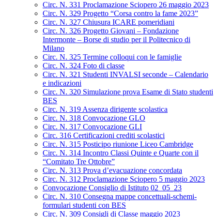
Circ. N. 331 Proclamazione Sciopero 26 maggio 2023
Circ. N. 329 Progetto “Corsa contro la fame 2023”
Circ. N. 327 Chiusura ICARE pomeridiani
Circ. N. 326 Progetto Giovani – Fondazione
Intermonte – Borse di studio per il Politecnico di
Milano
Circ. N. 325 Termine colloqui con le famiglie
Circ. N. 324 Foto di classe
Circ. N. 321 Studenti INVALSI seconde – Calendario
e indicazioni
Circ. N. 320 Simulazione prova Esame di Stato studenti
BES
Circ. N. 319 Assenza dirigente scolastica
Circ. N. 318 Convocazione GLO
Circ. N. 317 Convocazione GLI
Circ. 316 Certificazioni crediti scolastici
Circ. N. 315 Posticipo riunione Liceo Cambridge
Circ. N. 314 Incontro Classi Quinte e Quarte con il
“Comitato Tre Ottobre”
Circ. N. 313 Prova d’evacuazione concordata
Circ. N. 312 Proclamazione Sciopero 5 maggio 2023
Convocazione Consiglio di Istituto 02_05_23
Circ. N. 310 Consegna mappe concettuali-schemi-
formulari studenti con BES
Circ. N. 309 Consigli di Classe maggio 2023