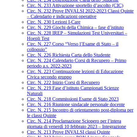
Circ. N. 233 Attivazione sportello d’ascolto (CIC)
Circ. N. 232 Prove INVALSI 2022-2023 Classi Quinte
– Calendario e indicazioni operative
Circ. N. 230 Lezioni I-Care
Circ. N. 229 Giochi della Chimica – fase d’istituto
Circ. N. 228 IREP – Simulazioni Test Universitari –
Hoepli Test
Circ. N. 227 Corso “Verso l’Esame di Stato – il
colloquio”
Circ. N. 226 Richiesta Carta dello Studente
Circ. N. 224 Calendario Corsi di Recupero – Primo
periodo a.s. 2022-2023
Circ. N. 223 Continuazione lezioni di Educazione
Civica secondo gruppo
Circ. N. 222 Inizio Corsi di Recupero
Circ. N. 219 Fase d’istituto Campionati Scienze
Naturali
Circ. N. 218 Commissioni Esame di Stato 2023
Circ. N. 216 Riunione sindacale personale docente
Circ. N. 215 Incontro di orientamento post-diploma per
le classi Quinte
Circ. N. 214 Proclamazione Sciopero per l’intera
giornata di venerdì 10 febbraio 2023 – Integrazione
Circ. N. 213 Prove INVALSI classi Quinte