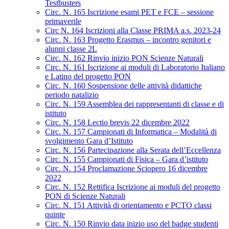
Testbusters
Circ. N. 165 Iscrizione esami PET e FCE – sessione
primaverile
Circ N. 164 Iscrizioni alla Classe PRIMA a.s. 2023-24
Circ. N. 163 Progetto Erasmus – incontro genitori e
alunni classe 2L
Circ. N. 162 Rinvio inizio PON Scienze Naturali
Circ. N. 161 Iscrizione ai moduli di Laboratorio Italiano
e Latino del progetto PON
Circ. N. 160 Sospensione delle attività didattiche
periodo natalizio
Circ. N. 159 Assemblea dei rappresentanti di classe e di
istituto
Circ. N. 158 Lectio brevis 22 dicembre 2022
Circ. N. 157 Campionati di Informatica – Modalità di
svolgimento Gara d’Istituto
Circ. N. 156 Partecipazione alla Serata dell’Eccellenza
Circ. N. 155 Campionati di Fisica – Gara d’istituto
Circ. N. 154 Proclamazione Sciopero 16 dicembre
2022
Circ. N. 152 Rettifica Iscrizione ai moduli del progetto
PON di Scienze Naturali
Circ. N. 151 Attività di orientamento e PCTO classi
quinte
Circ. N. 150 Rinvio data inizio uso del badge studenti