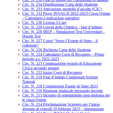
Circ. N. 234 Distribuzione Carta dello Studente
Circ. N. 233 Attivazione sportello d’ascolto (CIC)
Circ. N. 232 Prove INVALSI 2022-2023 Classi Quinte
– Calendario e indicazioni operative
Circ. N. 230 Lezioni I-Care
Circ. N. 229 Giochi della Chimica – fase d’istituto
Circ. N. 228 IREP – Simulazioni Test Universitari –
Hoepli Test
Circ. N. 227 Corso “Verso l’Esame di Stato – il
colloquio”
Circ. N. 226 Richiesta Carta dello Studente
Circ. N. 224 Calendario Corsi di Recupero – Primo
periodo a.s. 2022-2023
Circ. N. 223 Continuazione lezioni di Educazione
Civica secondo gruppo
Circ. N. 222 Inizio Corsi di Recupero
Circ. N. 219 Fase d’istituto Campionati Scienze
Naturali
Circ. N. 218 Commissioni Esame di Stato 2023
Circ. N. 216 Riunione sindacale personale docente
Circ. N. 215 Incontro di orientamento post-diploma per
le classi Quinte
Circ. N. 214 Proclamazione Sciopero per l’intera
giornata di venerdì 10 febbraio 2023 – Integrazione