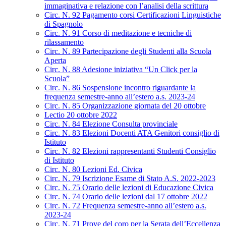
immaginativa e relazione con l’analisi della scrittura
Circ. N. 92 Pagamento corsi Certificazioni Linguistiche
di Spagnolo
Circ. N. 91 Corso di meditazione e tecniche di
rilassamento
Circ. N. 89 Partecipazione degli Studenti alla Scuola
Aperta
Circ. N. 88 Adesione iniziativa “Un Click per la
Scuola”
Circ. N. 86 Sospensione incontro riguardante la
frequenza semestre-anno all’estero a.s. 2023-24
Circ. N. 85 Organizzazione giornata del 20 ottobre
Lectio 20 ottobre 2022
Circ. N. 84 Elezione Consulta provinciale
Circ. N. 83 Elezioni Docenti ATA Genitori consiglio di
Istituto
Circ. N. 82 Elezioni rappresentanti Studenti Consiglio
di Istituto
Circ. N. 80 Lezioni Ed. Civica
Circ. N. 79 Iscrizione Esame di Stato A.S. 2022-2023
Circ. N. 75 Orario delle lezioni di Educazione Civica
Circ. N. 74 Orario delle lezioni dal 17 ottobre 2022
Circ. N. 72 Frequenza semestre-anno all’estero a.s.
2023-24
Circ. N. 71 Prove del coro per la Serata dell’Eccellenza