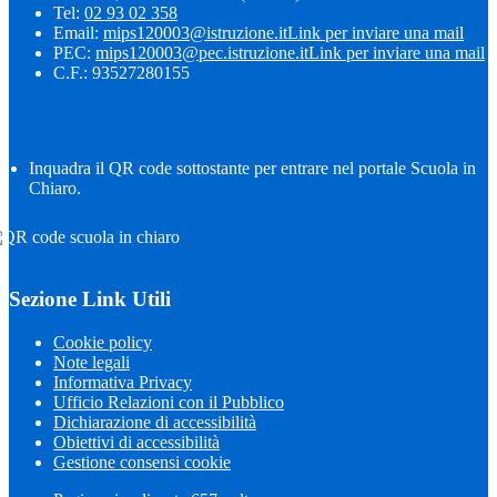
Tel:
02 93 02 358
Email:
mips120003@istruzione.it
Link per inviare una mail
PEC:
mips120003@pec.istruzione.it
Link per inviare una mail
C.F.: 93527280155
Inquadra il QR code sottostante per entrare nel portale Scuola in
Chiaro.
Sezione Link Utili
Cookie policy
Note legali
Informativa Privacy
Ufficio Relazioni con il Pubblico
Dichiarazione di accessibilità
Obiettivi di accessibilità
Gestione consensi cookie