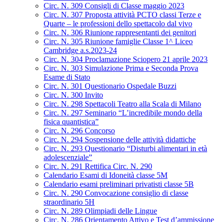
Circ. N. 309 Consigli di Classe maggio 2023
Circ. N. 307 Proposta attività PCTO classi Terze e
Quarte – le professioni dello spettacolo dal vivo
Circ. N. 306 Riunione rappresentanti dei genitori
Circ. N. 305 Riunione famiglie Classe 1^ Liceo
Cambridge a.s.2023-24
Circ. N. 304 Proclamazione Sciopero 21 aprile 2023
Circ. N. 303 Simulazione Prima e Seconda Prova
Esame di Stato
Circ. N. 301 Questionario Ospedale Buzzi
Circ. N. 300 Invito
Circ. N. 298 Spettacoli Teatro alla Scala di Milano
Circ. N. 297 Seminario “L’incredibile mondo della
fisica quantistica”
Circ. N. 296 Concorso
Circ. N. 294 Sospensione delle attività didattiche
Circ. N. 293 Questionario “Disturbi alimentari in età
adolescenziale”
Circ. N. 291 Rettifica Circ. N. 290
Calendario Esami di Idoneità classe 5M
Calendario esami preliminari privatisti classe 5B
Circ. N. 290 Convocazione consiglio di classe
straordinario 5H
Circ. N. 289 Olimpiadi delle Lingue
Circ. N. 286 Orientamento Attivo e Test d’ammissione