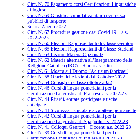
Circ. N. 70 Pagamento corsi Certificazioni Linguistiche
di Inglese
Circ. N. 69 Giustifica cumulativa ritardi per mezzi
pubblici di trasporto
Scuola Aperta 2022
Circ. N. 67 Procedure gestione casi Covid-19 – a.s.
2022-2023
Circ. N. 66 Elezioni Rappresentanti di Classe Genitori
Circ. N. 65 Elezioni Rappresentanti di Classe Studenti
Circ. N. 63 Lezioni Materia Opzionale
Circ. N. 62 Materia alternativa all’Insegnamento della
Religione Cattolica (IRC) – Studio assistito
Circ. N. 61 Mostra sul Duomo “Ad usum fabricae”
Circ. N. 58 Orario delle lezioni dal 3 ottobre 2022
Circ. N. 54 Consigli di Classe ottobre 2022
Circ. N. 46 Corsi di lingua pomeridiani per la
Certificazione Linguistica di Francese a.s. 2022-23
Circ. N. 44 Ritardi, entrate posticipate e uscite
anticipate
Circ. N. 43 Sicurezza – circolare a carattere permanente
Circ. N. 42 Corsi di lingua pomeridiani per la
Certificazione Linguistica di Spagnolo a.s. 2022-23
Circ. N. 41 Colloqui Genitori – Docenti a.s. 2022-23
Circ. N. 39 Corsi di lingua pomeridiani per la
Certificazione Linguistica di Inglese a.s.2022-23