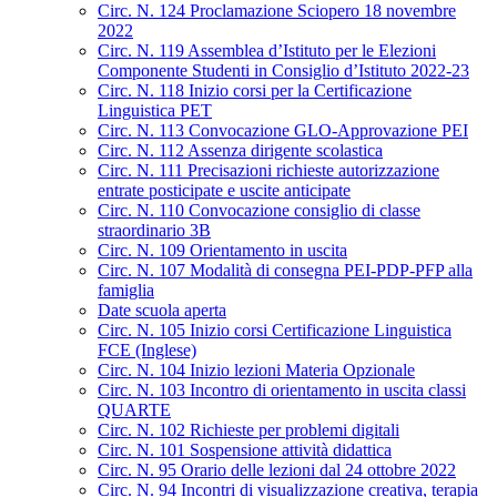
Circ. N. 124 Proclamazione Sciopero 18 novembre
2022
Circ. N. 119 Assemblea d’Istituto per le Elezioni
Componente Studenti in Consiglio d’Istituto 2022-23
Circ. N. 118 Inizio corsi per la Certificazione
Linguistica PET
Circ. N. 113 Convocazione GLO-Approvazione PEI
Circ. N. 112 Assenza dirigente scolastica
Circ. N. 111 Precisazioni richieste autorizzazione
entrate posticipate e uscite anticipate
Circ. N. 110 Convocazione consiglio di classe
straordinario 3B
Circ. N. 109 Orientamento in uscita
Circ. N. 107 Modalità di consegna PEI-PDP-PFP alla
famiglia
Date scuola aperta
Circ. N. 105 Inizio corsi Certificazione Linguistica
FCE (Inglese)
Circ. N. 104 Inizio lezioni Materia Opzionale
Circ. N. 103 Incontro di orientamento in uscita classi
QUARTE
Circ. N. 102 Richieste per problemi digitali
Circ. N. 101 Sospensione attività didattica
Circ. N. 95 Orario delle lezioni dal 24 ottobre 2022
Circ. N. 94 Incontri di visualizzazione creativa, terapia