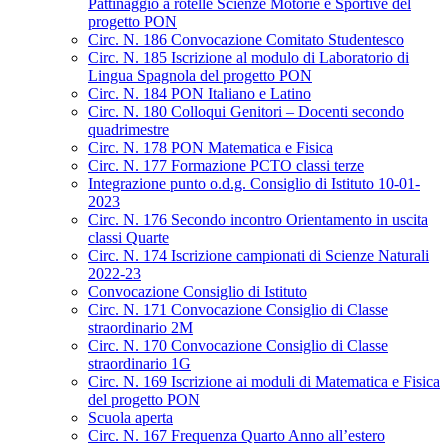
Pattinaggio a rotelle Scienze Motorie e Sportive del
progetto PON
Circ. N. 186 Convocazione Comitato Studentesco
Circ. N. 185 Iscrizione al modulo di Laboratorio di
Lingua Spagnola del progetto PON
Circ. N. 184 PON Italiano e Latino
Circ. N. 180 Colloqui Genitori – Docenti secondo
quadrimestre
Circ. N. 178 PON Matematica e Fisica
Circ. N. 177 Formazione PCTO classi terze
Integrazione punto o.d.g. Consiglio di Istituto 10-01-
2023
Circ. N. 176 Secondo incontro Orientamento in uscita
classi Quarte
Circ. N. 174 Iscrizione campionati di Scienze Naturali
2022-23
Convocazione Consiglio di Istituto
Circ. N. 171 Convocazione Consiglio di Classe
straordinario 2M
Circ. N. 170 Convocazione Consiglio di Classe
straordinario 1G
Circ. N. 169 Iscrizione ai moduli di Matematica e Fisica
del progetto PON
Scuola aperta
Circ. N. 167 Frequenza Quarto Anno all’estero