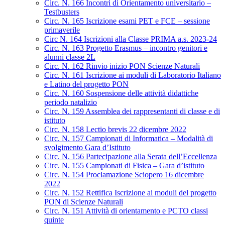
Circ. N. 166 Incontri di Orientamento universitario –
Testbusters
Circ. N. 165 Iscrizione esami PET e FCE – sessione
primaverile
Circ N. 164 Iscrizioni alla Classe PRIMA a.s. 2023-24
Circ. N. 163 Progetto Erasmus – incontro genitori e
alunni classe 2L
Circ. N. 162 Rinvio inizio PON Scienze Naturali
Circ. N. 161 Iscrizione ai moduli di Laboratorio Italiano
e Latino del progetto PON
Circ. N. 160 Sospensione delle attività didattiche
periodo natalizio
Circ. N. 159 Assemblea dei rappresentanti di classe e di
istituto
Circ. N. 158 Lectio brevis 22 dicembre 2022
Circ. N. 157 Campionati di Informatica – Modalità di
svolgimento Gara d’Istituto
Circ. N. 156 Partecipazione alla Serata dell’Eccellenza
Circ. N. 155 Campionati di Fisica – Gara d’istituto
Circ. N. 154 Proclamazione Sciopero 16 dicembre
2022
Circ. N. 152 Rettifica Iscrizione ai moduli del progetto
PON di Scienze Naturali
Circ. N. 151 Attività di orientamento e PCTO classi
quinte