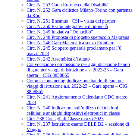
Circ. N. 253 Carta Europea della Disabilità
Circ. N. 252 Gara ciclistica Milano-Torino con partenza
da Rho
Circ. N. 251 Erasmus+ CSI – visita dei partner
Circ. N. 250 Esami integrativi e di idoneità
Circ. N. 249 Iniziativa “Donacibo”
Circ. N. 248 Proposta di progetto spettacolo Majorana
Circ. N. 246 Gara Matematica senza Frontiere
Circ. N. 245 Sciopero generale proclamato per l’8
marzo 2023
Circ. N. 242 Assemblea d’istituto
Convocazione commissione per aggiudicazione bando
di gara per viaggi di istruzione a.s. 2022-23 – Gara
aperta – CIG 8858865
Commissione per aggiudicazione bando di gara per
viaggi di istruzione a.s. 2022-23 – Gara aperta – CIG
8858865
Circ. N. 241 Aggiornamento Calendario CDC marzo
2023
Circ. N. 240 Indicazioni sull’utilizzo dei telefoni
cellulari e analoghi dispositivi elettronici in classe
Circ. 238 Consigli di Classe marzo 2023
Circ. N. 237 Iscrizione esame DELE B2 – sessione di
Maggio
Circ. N. 236 Fase di Istituto dei Campionati di Italiano