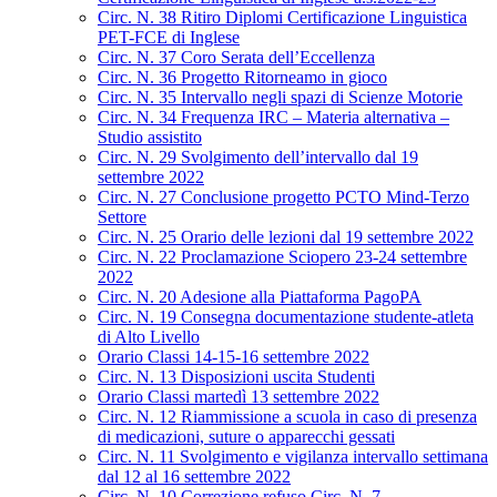
Circ. N. 38 Ritiro Diplomi Certificazione Linguistica
PET-FCE di Inglese
Circ. N. 37 Coro Serata dell’Eccellenza
Circ. N. 36 Progetto Ritorneamo in gioco
Circ. N. 35 Intervallo negli spazi di Scienze Motorie
Circ. N. 34 Frequenza IRC – Materia alternativa –
Studio assistito
Circ. N. 29 Svolgimento dell’intervallo dal 19
settembre 2022
Circ. N. 27 Conclusione progetto PCTO Mind-Terzo
Settore
Circ. N. 25 Orario delle lezioni dal 19 settembre 2022
Circ. N. 22 Proclamazione Sciopero 23-24 settembre
2022
Circ. N. 20 Adesione alla Piattaforma PagoPA
Circ. N. 19 Consegna documentazione studente-atleta
di Alto Livello
Orario Classi 14-15-16 settembre 2022
Circ. N. 13 Disposizioni uscita Studenti
Orario Classi martedì 13 settembre 2022
Circ. N. 12 Riammissione a scuola in caso di presenza
di medicazioni, suture o apparecchi gessati
Circ. N. 11 Svolgimento e vigilanza intervallo settimana
dal 12 al 16 settembre 2022
Circ. N. 10 Correzione refuso Circ. N. 7