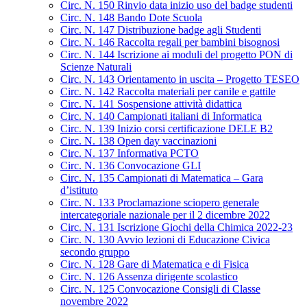
Circ. N. 150 Rinvio data inizio uso del badge studenti
Circ. N. 148 Bando Dote Scuola
Circ. N. 147 Distribuzione badge agli Studenti
Circ. N. 146 Raccolta regali per bambini bisognosi
Circ. N. 144 Iscrizione ai moduli del progetto PON di
Scienze Naturali
Circ. N. 143 Orientamento in uscita – Progetto TESEO
Circ. N. 142 Raccolta materiali per canile e gattile
Circ. N. 141 Sospensione attività didattica
Circ. N. 140 Campionati italiani di Informatica
Circ. N. 139 Inizio corsi certificazione DELE B2
Circ. N. 138 Open day vaccinazioni
Circ. N. 137 Informativa PCTO
Circ. N. 136 Convocazione GLI
Circ. N. 135 Campionati di Matematica – Gara
d’istituto
Circ. N. 133 Proclamazione sciopero generale
intercategoriale nazionale per il 2 dicembre 2022
Circ. N. 131 Iscrizione Giochi della Chimica 2022-23
Circ. N. 130 Avvio lezioni di Educazione Civica
secondo gruppo
Circ. N. 128 Gare di Matematica e di Fisica
Circ. N. 126 Assenza dirigente scolastico
Circ. N. 125 Convocazione Consigli di Classe
novembre 2022