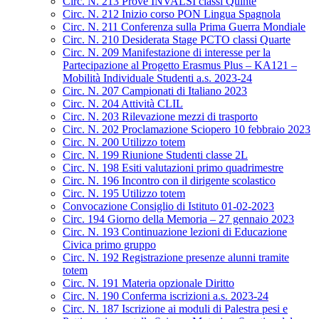
Circ. N. 213 Prove INVALSI classi Quinte
Circ. N. 212 Inizio corso PON Lingua Spagnola
Circ. N. 211 Conferenza sulla Prima Guerra Mondiale
Circ. N. 210 Desiderata Stage PCTO classi Quarte
Circ. N. 209 Manifestazione di interesse per la
Partecipazione al Progetto Erasmus Plus – KA121 –
Mobilità Individuale Studenti a.s. 2023-24
Circ. N. 207 Campionati di Italiano 2023
Circ. N. 204 Attività CLIL
Circ. N. 203 Rilevazione mezzi di trasporto
Circ. N. 202 Proclamazione Sciopero 10 febbraio 2023
Circ. N. 200 Utilizzo totem
Circ. N. 199 Riunione Studenti classe 2L
Circ. N. 198 Esiti valutazioni primo quadrimestre
Circ. N. 196 Incontro con il dirigente scolastico
Circ. N. 195 Utilizzo totem
Convocazione Consiglio di Istituto 01-02-2023
Circ. 194 Giorno della Memoria – 27 gennaio 2023
Circ. N. 193 Continuazione lezioni di Educazione
Civica primo gruppo
Circ. N. 192 Registrazione presenze alunni tramite
totem
Circ. N. 191 Materia opzionale Diritto
Circ. N. 190 Conferma iscrizioni a.s. 2023-24
Circ. N. 187 Iscrizione ai moduli di Palestra pesi e