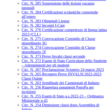
Circ. N. 285 Sospensione delle lezioni vacanze
pasquali
Circ. N. 284 Certificazioni scolastiche conseguite
all’estero
Circ. N. 283 Olimpiadi Lingue
Circ. N. 282 Incontri I-Care
Circ. N. 276 Certificazione competenze di lingua latina
2023 (CLL)
Circ. N. 275 Convocazione Consiglio di Classe
straordinario 3G
Circ. N. 274 Convocazione Consiglio di Classe
straordinario 1F
Circ. N. 273 Prove Invalsi classi seconde
Circ. N. 272 Esame di Stato Curriculum dello Studente
– Adempimenti per gli studenti
Circ. N. 267 Proclamazione Sciopero 24 marzo 2023
Circ. N. 265 Recupero Prove INVALSI 2022-2023
Classi Quinte
Circ. N. 263 Semifinale dei Campionati di Italiano
Circ. N. 256 Riapertura pagamenti PagoPa per
iscrizioni
Circ. N. 255 Esami di Stato a.s.2022-23 – Ordinanza
Ministeriale n.45
Circ. N. 254 Dimissione classi dopo Assemblea di
Istituto