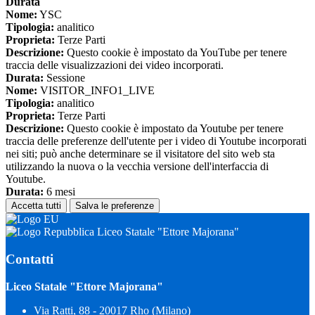
Durata
Nome:
YSC
Tipologia:
analitico
Proprieta:
Terze Parti
Descrizione:
Questo cookie è impostato da YouTube per tenere
traccia delle visualizzazioni dei video incorporati.
Durata:
Sessione
Nome:
VISITOR_INFO1_LIVE
Tipologia:
analitico
Proprieta:
Terze Parti
Descrizione:
Questo cookie è impostato da Youtube per tenere
traccia delle preferenze dell'utente per i video di Youtube incorporati
nei siti; può anche determinare se il visitatore del sito web sta
utilizzando la nuova o la vecchia versione dell'interfaccia di
Youtube.
Durata:
6 mesi
Accetta tutti
Salva le preferenze
Liceo Statale "Ettore Majorana"
Contatti
Liceo Statale "Ettore Majorana"
Via Ratti, 88 - 20017 Rho (Milano)