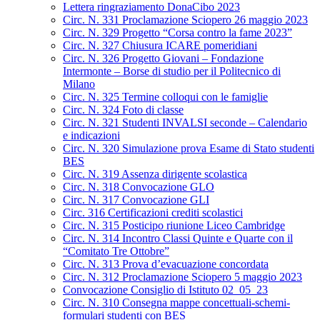
Lettera ringraziamento DonaCibo 2023
Circ. N. 331 Proclamazione Sciopero 26 maggio 2023
Circ. N. 329 Progetto “Corsa contro la fame 2023”
Circ. N. 327 Chiusura ICARE pomeridiani
Circ. N. 326 Progetto Giovani – Fondazione
Intermonte – Borse di studio per il Politecnico di
Milano
Circ. N. 325 Termine colloqui con le famiglie
Circ. N. 324 Foto di classe
Circ. N. 321 Studenti INVALSI seconde – Calendario
e indicazioni
Circ. N. 320 Simulazione prova Esame di Stato studenti
BES
Circ. N. 319 Assenza dirigente scolastica
Circ. N. 318 Convocazione GLO
Circ. N. 317 Convocazione GLI
Circ. 316 Certificazioni crediti scolastici
Circ. N. 315 Posticipo riunione Liceo Cambridge
Circ. N. 314 Incontro Classi Quinte e Quarte con il
“Comitato Tre Ottobre”
Circ. N. 313 Prova d’evacuazione concordata
Circ. N. 312 Proclamazione Sciopero 5 maggio 2023
Convocazione Consiglio di Istituto 02_05_23
Circ. N. 310 Consegna mappe concettuali-schemi-
formulari studenti con BES