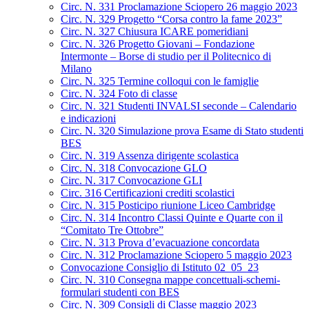
Circ. N. 331 Proclamazione Sciopero 26 maggio 2023
Circ. N. 329 Progetto “Corsa contro la fame 2023”
Circ. N. 327 Chiusura ICARE pomeridiani
Circ. N. 326 Progetto Giovani – Fondazione
Intermonte – Borse di studio per il Politecnico di
Milano
Circ. N. 325 Termine colloqui con le famiglie
Circ. N. 324 Foto di classe
Circ. N. 321 Studenti INVALSI seconde – Calendario
e indicazioni
Circ. N. 320 Simulazione prova Esame di Stato studenti
BES
Circ. N. 319 Assenza dirigente scolastica
Circ. N. 318 Convocazione GLO
Circ. N. 317 Convocazione GLI
Circ. 316 Certificazioni crediti scolastici
Circ. N. 315 Posticipo riunione Liceo Cambridge
Circ. N. 314 Incontro Classi Quinte e Quarte con il
“Comitato Tre Ottobre”
Circ. N. 313 Prova d’evacuazione concordata
Circ. N. 312 Proclamazione Sciopero 5 maggio 2023
Convocazione Consiglio di Istituto 02_05_23
Circ. N. 310 Consegna mappe concettuali-schemi-
formulari studenti con BES
Circ. N. 309 Consigli di Classe maggio 2023