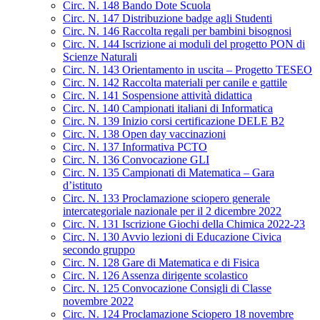
Circ. N. 148 Bando Dote Scuola
Circ. N. 147 Distribuzione badge agli Studenti
Circ. N. 146 Raccolta regali per bambini bisognosi
Circ. N. 144 Iscrizione ai moduli del progetto PON di
Scienze Naturali
Circ. N. 143 Orientamento in uscita – Progetto TESEO
Circ. N. 142 Raccolta materiali per canile e gattile
Circ. N. 141 Sospensione attività didattica
Circ. N. 140 Campionati italiani di Informatica
Circ. N. 139 Inizio corsi certificazione DELE B2
Circ. N. 138 Open day vaccinazioni
Circ. N. 137 Informativa PCTO
Circ. N. 136 Convocazione GLI
Circ. N. 135 Campionati di Matematica – Gara
d’istituto
Circ. N. 133 Proclamazione sciopero generale
intercategoriale nazionale per il 2 dicembre 2022
Circ. N. 131 Iscrizione Giochi della Chimica 2022-23
Circ. N. 130 Avvio lezioni di Educazione Civica
secondo gruppo
Circ. N. 128 Gare di Matematica e di Fisica
Circ. N. 126 Assenza dirigente scolastico
Circ. N. 125 Convocazione Consigli di Classe
novembre 2022
Circ. N. 124 Proclamazione Sciopero 18 novembre