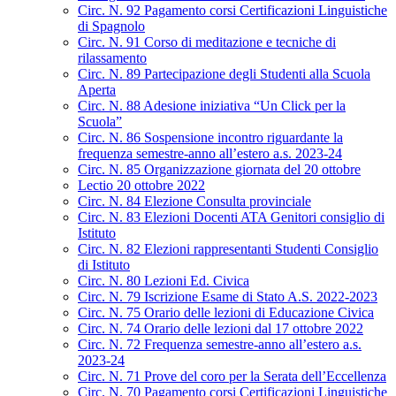
Circ. N. 92 Pagamento corsi Certificazioni Linguistiche
di Spagnolo
Circ. N. 91 Corso di meditazione e tecniche di
rilassamento
Circ. N. 89 Partecipazione degli Studenti alla Scuola
Aperta
Circ. N. 88 Adesione iniziativa “Un Click per la
Scuola”
Circ. N. 86 Sospensione incontro riguardante la
frequenza semestre-anno all’estero a.s. 2023-24
Circ. N. 85 Organizzazione giornata del 20 ottobre
Lectio 20 ottobre 2022
Circ. N. 84 Elezione Consulta provinciale
Circ. N. 83 Elezioni Docenti ATA Genitori consiglio di
Istituto
Circ. N. 82 Elezioni rappresentanti Studenti Consiglio
di Istituto
Circ. N. 80 Lezioni Ed. Civica
Circ. N. 79 Iscrizione Esame di Stato A.S. 2022-2023
Circ. N. 75 Orario delle lezioni di Educazione Civica
Circ. N. 74 Orario delle lezioni dal 17 ottobre 2022
Circ. N. 72 Frequenza semestre-anno all’estero a.s.
2023-24
Circ. N. 71 Prove del coro per la Serata dell’Eccellenza
Circ. N. 70 Pagamento corsi Certificazioni Linguistiche