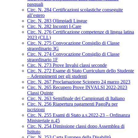
pasquali
Circ. N. 284 Certificazioni scolastiche conseguite
all’estero
Circ. N. 283 Olimpiadi Lingue
Circ. N. 282 Incontri I-Care
Circ. N. 276 Certificazione competenze di lingua latina
2023 (CLL)
Circ. N. 275 Convocazione Consiglio di Classe
straordinario 3G
Circ. N. 274 Convocazione Consiglio di Classe
straordinario 1F
Circ. N. 273 Prove Invalsi classi seconde
Circ. N. 272 Esame di Stato Curriculum dello Studente
– Adempimenti per gli studenti
Circ. N. 267 Proclamazione Sciopero 24 marzo 2023
Circ. N. 265 Recupero Prove INVALSI 2022-2023
Classi Quinte
Circ. N. 263 Semifinale dei Campionati di Italiano
Circ. N. 256 Riapertura pagamenti PagoPa per
iscrizioni
Circ. N. 255 Esami di Stato a.s.2022-23 – Ordinanza
Ministeriale n.45
Circ. N. 254 Dimissione classi dopo Assemblea di
Istituto
Circ. N. 253 Carta Europea della Disabilità