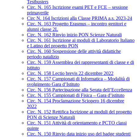
Testbusters
Circ. N. 165 Iscrizione esami PET e FCE – sessione
primaverile
Circ N. 164 Iscrizioni alla Classe PRIMA a.s. 2023-24
Circ. N. 163 Progetto Erasmus – incontro genitori e
alunni classe 2L
Circ. N. 162 Rinvio inizio PON Scienze Naturali
Circ. N. 161 Iscrizione ai moduli di Laboratorio Italiano
e Latino del progetto PON
Circ. N. 160 Sospensione delle attività didattiche
periodo natalizio
Circ. N. 159 Assemblea dei rappresentanti di classe e di
istituto
Circ. N. 158 Lectio brevis 22 dicembre 2022
Circ. N. 157 Campionati di Informatica – Modalità di
svolgimento Gara d’Istituto
Circ. N. 156 Partecipazione alla Serata dell’Eccellenza
Circ. N. 155 Campionati di Fisica – Gara d’istituto
Circ. N. 154 Proclamazione Sciopero 16 dicembre
2022
Circ. N. 152 Rettifica Iscrizione ai moduli del progetto
PON di Scienze Naturali
Circ. N. 151 Attività di orientamento e PCTO classi
quinte
Circ. N. 150 Rinvio data inizio uso del badge studenti