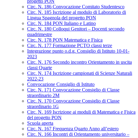
progetto PON
Circ. N. 186 Convocazione Comitato Studentesco
Circ. N. 185 Iscrizione al modulo di Laboratorio di
Lingua Spagnola del progetto PON
Circ. N. 184 PON Italiano e Latino
Circ. N. 180 Colloqui Genitori – Docenti secondo
quadrimestre
Circ. N. 178 PON Matematica e Fisica
Circ. N. 177 Formazione PCTO classi terze
Integrazione punto o.d.g. Consiglio di Istituto 10-01-
2023
Circ. N. 176 Secondo incontro Orientamento in uscita
classi Quarte
Circ. N. 174 Iscrizione campionati di Scienze Naturali
2022-23
Convocazione Consiglio di Istituto
Circ. N. 171 Convocazione Consiglio di Classe
straordinario 2M
Circ. N. 170 Convocazione Consiglio di Classe
straordinario 1G
Circ. N. 169 Iscrizione ai moduli di Matematica e Fisica
del progetto PON
Scuola aperta
Circ. N. 167 Frequenza Quarto Anno all’estero
Circ. N. 166 Incontri di Orientamento universitario –