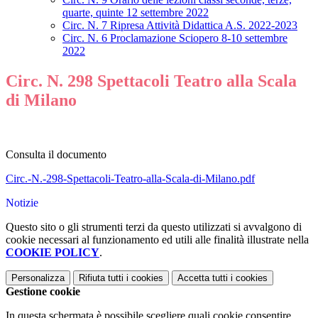
quarte, quinte 12 settembre 2022
Circ. N. 7 Ripresa Attività Didattica A.S. 2022-2023
Circ. N. 6 Proclamazione Sciopero 8-10 settembre
2022
Circ. N. 298 Spettacoli Teatro alla Scala
di Milano
Consulta il documento
Circ.-N.-298-Spettacoli-Teatro-alla-Scala-di-Milano.pdf
Notizie
Questo sito o gli strumenti terzi da questo utilizzati si avvalgono di
cookie necessari al funzionamento ed utili alle finalità illustrate nella
COOKIE POLICY
.
Personalizza
Rifiuta tutti
i cookies
Accetta tutti
i cookies
Gestione cookie
In questa schermata è possibile scegliere quali cookie consentire.