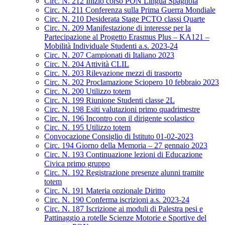
Circ. N. 212 Inizio corso PON Lingua Spagnola
Circ. N. 211 Conferenza sulla Prima Guerra Mondiale
Circ. N. 210 Desiderata Stage PCTO classi Quarte
Circ. N. 209 Manifestazione di interesse per la
Partecipazione al Progetto Erasmus Plus – KA121 –
Mobilità Individuale Studenti a.s. 2023-24
Circ. N. 207 Campionati di Italiano 2023
Circ. N. 204 Attività CLIL
Circ. N. 203 Rilevazione mezzi di trasporto
Circ. N. 202 Proclamazione Sciopero 10 febbraio 2023
Circ. N. 200 Utilizzo totem
Circ. N. 199 Riunione Studenti classe 2L
Circ. N. 198 Esiti valutazioni primo quadrimestre
Circ. N. 196 Incontro con il dirigente scolastico
Circ. N. 195 Utilizzo totem
Convocazione Consiglio di Istituto 01-02-2023
Circ. 194 Giorno della Memoria – 27 gennaio 2023
Circ. N. 193 Continuazione lezioni di Educazione
Civica primo gruppo
Circ. N. 192 Registrazione presenze alunni tramite
totem
Circ. N. 191 Materia opzionale Diritto
Circ. N. 190 Conferma iscrizioni a.s. 2023-24
Circ. N. 187 Iscrizione ai moduli di Palestra pesi e
Pattinaggio a rotelle Scienze Motorie e Sportive del