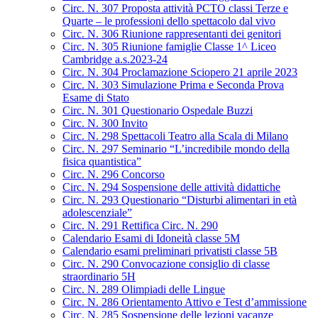
Circ. N. 307 Proposta attività PCTO classi Terze e
Quarte – le professioni dello spettacolo dal vivo
Circ. N. 306 Riunione rappresentanti dei genitori
Circ. N. 305 Riunione famiglie Classe 1^ Liceo
Cambridge a.s.2023-24
Circ. N. 304 Proclamazione Sciopero 21 aprile 2023
Circ. N. 303 Simulazione Prima e Seconda Prova
Esame di Stato
Circ. N. 301 Questionario Ospedale Buzzi
Circ. N. 300 Invito
Circ. N. 298 Spettacoli Teatro alla Scala di Milano
Circ. N. 297 Seminario “L’incredibile mondo della
fisica quantistica”
Circ. N. 296 Concorso
Circ. N. 294 Sospensione delle attività didattiche
Circ. N. 293 Questionario “Disturbi alimentari in età
adolescenziale”
Circ. N. 291 Rettifica Circ. N. 290
Calendario Esami di Idoneità classe 5M
Calendario esami preliminari privatisti classe 5B
Circ. N. 290 Convocazione consiglio di classe
straordinario 5H
Circ. N. 289 Olimpiadi delle Lingue
Circ. N. 286 Orientamento Attivo e Test d’ammissione
Circ. N. 285 Sospensione delle lezioni vacanze