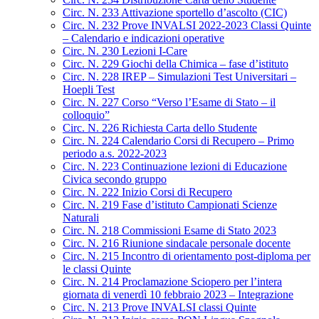
Circ. N. 233 Attivazione sportello d’ascolto (CIC)
Circ. N. 232 Prove INVALSI 2022-2023 Classi Quinte
– Calendario e indicazioni operative
Circ. N. 230 Lezioni I-Care
Circ. N. 229 Giochi della Chimica – fase d’istituto
Circ. N. 228 IREP – Simulazioni Test Universitari –
Hoepli Test
Circ. N. 227 Corso “Verso l’Esame di Stato – il
colloquio”
Circ. N. 226 Richiesta Carta dello Studente
Circ. N. 224 Calendario Corsi di Recupero – Primo
periodo a.s. 2022-2023
Circ. N. 223 Continuazione lezioni di Educazione
Civica secondo gruppo
Circ. N. 222 Inizio Corsi di Recupero
Circ. N. 219 Fase d’istituto Campionati Scienze
Naturali
Circ. N. 218 Commissioni Esame di Stato 2023
Circ. N. 216 Riunione sindacale personale docente
Circ. N. 215 Incontro di orientamento post-diploma per
le classi Quinte
Circ. N. 214 Proclamazione Sciopero per l’intera
giornata di venerdì 10 febbraio 2023 – Integrazione
Circ. N. 213 Prove INVALSI classi Quinte