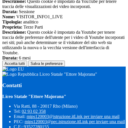
Descrizione:
Questo cookie è impostato da YouTube per tenere
traccia delle visualizzazioni dei video incorporati.
Durata:
Sessione
Nome:
VISITOR_INFO1_LIVE
Tipologia:
analitico
Proprieta:
Terze Parti
Descrizione:
Questo cookie è impostato da Youtube per tenere
traccia delle preferenze dell'utente per i video di Youtube incorporati
nei siti; può anche determinare se il visitatore del sito web sta
utilizzando la nuova o la vecchia versione dell'interfaccia di
Youtube.
Durata:
6 mesi
Accetta tutti
Salva le preferenze
Liceo Statale "Ettore Majorana"
Contatti
Liceo Statale "Ettore Majorana"
Via Ratti, 88 - 20017 Rho (Milano)
Tel:
02 93 02 358
Email:
mips120003@istruzione.it
Link per inviare una mail
PEC:
mips120003@pec.istruzione.it
Link per inviare una mail
C.F.: 93527280155