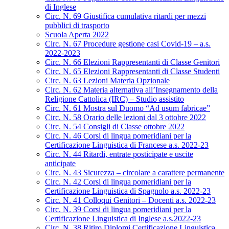
di Inglese
Circ. N. 69 Giustifica cumulativa ritardi per mezzi
pubblici di trasporto
Scuola Aperta 2022
Circ. N. 67 Procedure gestione casi Covid-19 – a.s.
2022-2023
Circ. N. 66 Elezioni Rappresentanti di Classe Genitori
Circ. N. 65 Elezioni Rappresentanti di Classe Studenti
Circ. N. 63 Lezioni Materia Opzionale
Circ. N. 62 Materia alternativa all’Insegnamento della
Religione Cattolica (IRC) – Studio assistito
Circ. N. 61 Mostra sul Duomo “Ad usum fabricae”
Circ. N. 58 Orario delle lezioni dal 3 ottobre 2022
Circ. N. 54 Consigli di Classe ottobre 2022
Circ. N. 46 Corsi di lingua pomeridiani per la
Certificazione Linguistica di Francese a.s. 2022-23
Circ. N. 44 Ritardi, entrate posticipate e uscite
anticipate
Circ. N. 43 Sicurezza – circolare a carattere permanente
Circ. N. 42 Corsi di lingua pomeridiani per la
Certificazione Linguistica di Spagnolo a.s. 2022-23
Circ. N. 41 Colloqui Genitori – Docenti a.s. 2022-23
Circ. N. 39 Corsi di lingua pomeridiani per la
Certificazione Linguistica di Inglese a.s.2022-23
Circ. N. 38 Ritiro Diplomi Certificazione Linguistica