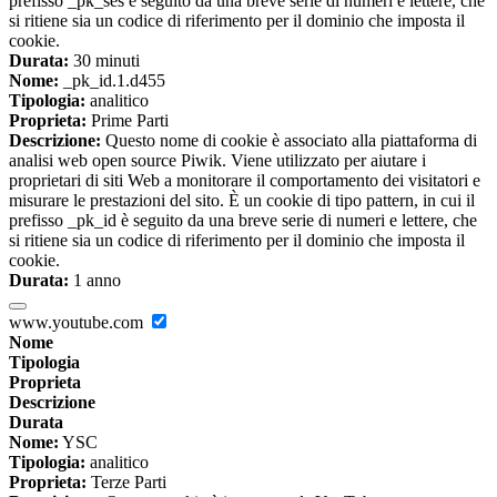
prefisso _pk_ses è seguito da una breve serie di numeri e lettere, che
si ritiene sia un codice di riferimento per il dominio che imposta il
cookie.
Durata:
30 minuti
Nome:
_pk_id.1.d455
Tipologia:
analitico
Proprieta:
Prime Parti
Descrizione:
Questo nome di cookie è associato alla piattaforma di
analisi web open source Piwik. Viene utilizzato per aiutare i
proprietari di siti Web a monitorare il comportamento dei visitatori e
misurare le prestazioni del sito. È un cookie di tipo pattern, in cui il
prefisso _pk_id è seguito da una breve serie di numeri e lettere, che
si ritiene sia un codice di riferimento per il dominio che imposta il
cookie.
Durata:
1 anno
www.youtube.com
Nome
Tipologia
Proprieta
Descrizione
Durata
Nome:
YSC
Tipologia:
analitico
Proprieta:
Terze Parti