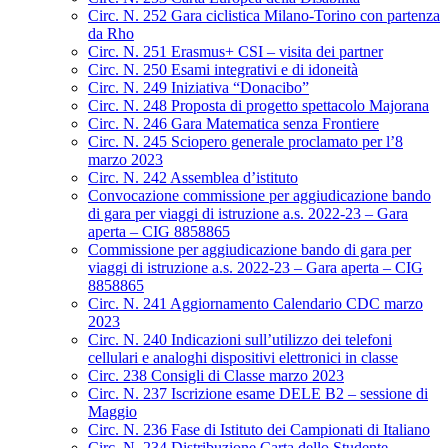
Circ. N. 252 Gara ciclistica Milano-Torino con partenza
da Rho
Circ. N. 251 Erasmus+ CSI – visita dei partner
Circ. N. 250 Esami integrativi e di idoneità
Circ. N. 249 Iniziativa “Donacibo”
Circ. N. 248 Proposta di progetto spettacolo Majorana
Circ. N. 246 Gara Matematica senza Frontiere
Circ. N. 245 Sciopero generale proclamato per l’8
marzo 2023
Circ. N. 242 Assemblea d’istituto
Convocazione commissione per aggiudicazione bando
di gara per viaggi di istruzione a.s. 2022-23 – Gara
aperta – CIG 8858865
Commissione per aggiudicazione bando di gara per
viaggi di istruzione a.s. 2022-23 – Gara aperta – CIG
8858865
Circ. N. 241 Aggiornamento Calendario CDC marzo
2023
Circ. N. 240 Indicazioni sull’utilizzo dei telefoni
cellulari e analoghi dispositivi elettronici in classe
Circ. 238 Consigli di Classe marzo 2023
Circ. N. 237 Iscrizione esame DELE B2 – sessione di
Maggio
Circ. N. 236 Fase di Istituto dei Campionati di Italiano
Circ. N. 234 Distribuzione Carta dello Studente