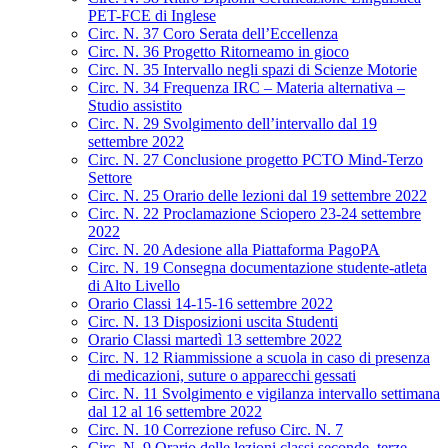
PET-FCE di Inglese
Circ. N. 37 Coro Serata dell’Eccellenza
Circ. N. 36 Progetto Ritorneamo in gioco
Circ. N. 35 Intervallo negli spazi di Scienze Motorie
Circ. N. 34 Frequenza IRC – Materia alternativa –
Studio assistito
Circ. N. 29 Svolgimento dell’intervallo dal 19
settembre 2022
Circ. N. 27 Conclusione progetto PCTO Mind-Terzo
Settore
Circ. N. 25 Orario delle lezioni dal 19 settembre 2022
Circ. N. 22 Proclamazione Sciopero 23-24 settembre
2022
Circ. N. 20 Adesione alla Piattaforma PagoPA
Circ. N. 19 Consegna documentazione studente-atleta
di Alto Livello
Orario Classi 14-15-16 settembre 2022
Circ. N. 13 Disposizioni uscita Studenti
Orario Classi martedì 13 settembre 2022
Circ. N. 12 Riammissione a scuola in caso di presenza
di medicazioni, suture o apparecchi gessati
Circ. N. 11 Svolgimento e vigilanza intervallo settimana
dal 12 al 16 settembre 2022
Circ. N. 10 Correzione refuso Circ. N. 7
Circ. N. 9 Orario delle lezioni classi seconde, terze,