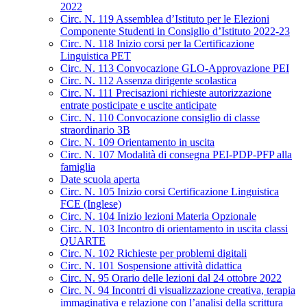
2022
Circ. N. 119 Assemblea d’Istituto per le Elezioni
Componente Studenti in Consiglio d’Istituto 2022-23
Circ. N. 118 Inizio corsi per la Certificazione
Linguistica PET
Circ. N. 113 Convocazione GLO-Approvazione PEI
Circ. N. 112 Assenza dirigente scolastica
Circ. N. 111 Precisazioni richieste autorizzazione
entrate posticipate e uscite anticipate
Circ. N. 110 Convocazione consiglio di classe
straordinario 3B
Circ. N. 109 Orientamento in uscita
Circ. N. 107 Modalità di consegna PEI-PDP-PFP alla
famiglia
Date scuola aperta
Circ. N. 105 Inizio corsi Certificazione Linguistica
FCE (Inglese)
Circ. N. 104 Inizio lezioni Materia Opzionale
Circ. N. 103 Incontro di orientamento in uscita classi
QUARTE
Circ. N. 102 Richieste per problemi digitali
Circ. N. 101 Sospensione attività didattica
Circ. N. 95 Orario delle lezioni dal 24 ottobre 2022
Circ. N. 94 Incontri di visualizzazione creativa, terapia
immaginativa e relazione con l’analisi della scrittura