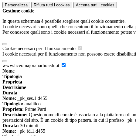
Personalizza
Rifiuta tutti
i cookies
Accetta tutti
i cookies
Gestione cookie
In questa schermata è possibile scegliere quali cookie consentire.
I cookie necessari sono quelli che consentono il funzionamento della pi
Per conoscere quali sono i cookie necessari al funzionamento potete v
Cookie necessari per il funzionamento
I cookie necessari per il funzionamento non possono essere disabilitati.
www.liceomajoranarho.edu.it
Nome
Tipologia
Proprieta
Descrizione
Durata
Nome:
_pk_ses.1.d455
Tipologia:
analitico
Proprieta:
Prime Parti
Descrizione:
Questo nome di cookie è associato alla piattaforma di ana
prestazioni del sito. È un cookie di tipo pattern, in cui il prefisso _pk
Durata:
30 minuti
Nome:
_pk_id.1.d455