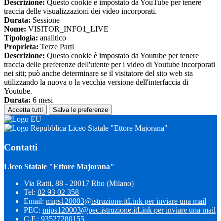
Descrizione:
Questo cookie è impostato da YouTube per tenere
traccia delle visualizzazioni dei video incorporati.
Durata:
Sessione
Nome:
VISITOR_INFO1_LIVE
Tipologia:
analitico
Proprieta:
Terze Parti
Descrizione:
Questo cookie è impostato da Youtube per tenere
traccia delle preferenze dell'utente per i video di Youtube incorporati
nei siti; può anche determinare se il visitatore del sito web sta
utilizzando la nuova o la vecchia versione dell'interfaccia di
Youtube.
Durata:
6 mesi
Accetta tutti
Salva le preferenze
Liceo Statale "Ettore Majorana"
Contatti
Liceo Statale "Ettore Majorana"
Via Ratti, 88 - 20017 Rho (Milano)
Tel:
02 93 02 358
Email:
mips120003@istruzione.it
Link per inviare una mail
PEC:
mips120003@pec.istruzione.it
Link per inviare una mail
C.F.: 93527280155