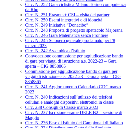
Circ. N. 252 Gara ciclistica Milano-Torino con partenza
da Rho
Circ. N. 251 Erasmus+ CSI – visita dei partner
Circ. N. 250 Esami integrativi e di idoneità
Circ. N. 249 Iniziativa “Donacibo”
Circ. N. 248 Proposta di progetto spettacolo Majorana
Circ. N. 246 Gara Matematica senza Frontiere
Circ. N. 245 Sciopero generale proclamato per l’8
marzo 2023
Circ. N. 242 Assemblea d’istituto
Convocazione commissione per aggiudicazione bando
di gara per viaggi di istruzione a.s. 2022-23 – Gara
aperta – CIG 8858865
Commissione per aggiudicazione bando di gara per
viaggi di istruzione a.s. 2022-23 – Gara aperta – CIG
8858865
Circ. N. 241 Aggiornamento Calendario CDC marzo
2023
Circ. N. 240 Indicazioni sull’utilizzo dei telefoni
cellulari e analoghi dispositivi elettronici in classe
Circ. 238 Consigli di Classe marzo 2023
Circ. N. 237 Iscrizione esame DELE B2 – sessione di
Maggio
Circ. N. 236 Fase di Istituto dei Campionati di Italiano
Circ. N. 234 Distribuzione Carta dello Studente