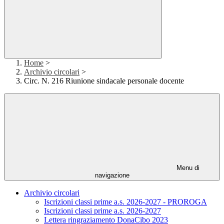
Home
>
Archivio circolari
>
Circ. N. 216 Riunione sindacale personale docente
Menu di
navigazione
Archivio circolari
Iscrizioni classi prime a.s. 2026-2027 - PROROGA
Iscrizioni classi prime a.s. 2026-2027
Lettera ringraziamento DonaCibo 2023