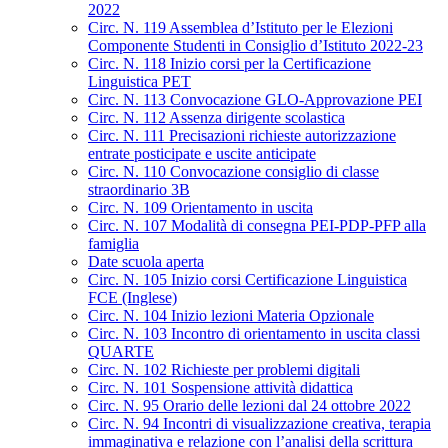
2022
Circ. N. 119 Assemblea d’Istituto per le Elezioni
Componente Studenti in Consiglio d’Istituto 2022-23
Circ. N. 118 Inizio corsi per la Certificazione
Linguistica PET
Circ. N. 113 Convocazione GLO-Approvazione PEI
Circ. N. 112 Assenza dirigente scolastica
Circ. N. 111 Precisazioni richieste autorizzazione
entrate posticipate e uscite anticipate
Circ. N. 110 Convocazione consiglio di classe
straordinario 3B
Circ. N. 109 Orientamento in uscita
Circ. N. 107 Modalità di consegna PEI-PDP-PFP alla
famiglia
Date scuola aperta
Circ. N. 105 Inizio corsi Certificazione Linguistica
FCE (Inglese)
Circ. N. 104 Inizio lezioni Materia Opzionale
Circ. N. 103 Incontro di orientamento in uscita classi
QUARTE
Circ. N. 102 Richieste per problemi digitali
Circ. N. 101 Sospensione attività didattica
Circ. N. 95 Orario delle lezioni dal 24 ottobre 2022
Circ. N. 94 Incontri di visualizzazione creativa, terapia
immaginativa e relazione con l’analisi della scrittura