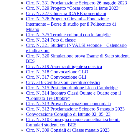
Circ. N. 331 Proclamazione Sciopero 26 maggio 2023
Circ. N. 329 Progetto “Corsa contro la fame 2023”
Circ. N. 327 Chiusura ICARE pomeridiani
Circ. N. 326 Progetto Giovani – Fondazione
Intermonte – Borse di studio per il Politecnico di
Milano
Circ. N. 325 Termine colloqui con le famiglie
Circ. N. 324 Foto di classe
Circ. N. 321 Studenti INVALSI seconde – Calendario
e indicazioni
Circ. N. 320 Simulazione prova Esame di Stato studenti
BES
Circ. N. 319 Assenza dirigente scolastica
Circ. N. 318 Convocazione GLO
Circ. N. 317 Convocazione GLI
Circ. 316 Certificazioni crediti scolastici
Circ. N. 315 Posticipo riunione Liceo Cambridge
Circ. N. 314 Incontro Classi Quinte e Quarte con il
“Comitato Tre Ottobre”
Circ. N. 313 Prova d’evacuazione concordata
Circ. N. 312 Proclamazione Sciopero 5 maggio 2023
Convocazione Consiglio di Istituto 02_05_23
Circ. N. 310 Consegna mappe concettuali-schemi-
formulari studenti con BES
Circ. N. 309 Consigli di Classe maggio 2023