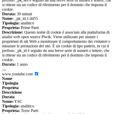
prefisso _pk_ses è seguito da una breve serie di numeri e lettere, che
si ritiene sia un codice di riferimento per il dominio che imposta il
cookie.
Durata:
30 minuti
Nome:
_pk_id.1.d455
Tipologia:
analitico
Proprieta:
Prime Parti
Descrizione:
Questo nome di cookie è associato alla piattaforma di
analisi web open source Piwik. Viene utilizzato per aiutare i
proprietari di siti Web a monitorare il comportamento dei visitatori e
misurare le prestazioni del sito. È un cookie di tipo pattern, in cui il
prefisso _pk_id è seguito da una breve serie di numeri e lettere, che
si ritiene sia un codice di riferimento per il dominio che imposta il
cookie.
Durata:
1 anno
www.youtube.com
Nome
Tipologia
Proprieta
Descrizione
Durata
Nome:
YSC
Tipologia:
analitico
Proprieta:
Terze Parti