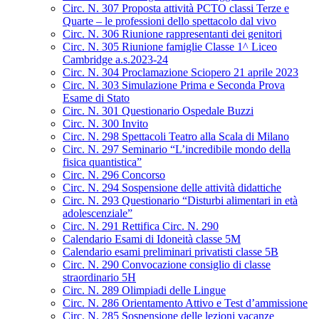
Circ. N. 307 Proposta attività PCTO classi Terze e
Quarte – le professioni dello spettacolo dal vivo
Circ. N. 306 Riunione rappresentanti dei genitori
Circ. N. 305 Riunione famiglie Classe 1^ Liceo
Cambridge a.s.2023-24
Circ. N. 304 Proclamazione Sciopero 21 aprile 2023
Circ. N. 303 Simulazione Prima e Seconda Prova
Esame di Stato
Circ. N. 301 Questionario Ospedale Buzzi
Circ. N. 300 Invito
Circ. N. 298 Spettacoli Teatro alla Scala di Milano
Circ. N. 297 Seminario “L’incredibile mondo della
fisica quantistica”
Circ. N. 296 Concorso
Circ. N. 294 Sospensione delle attività didattiche
Circ. N. 293 Questionario “Disturbi alimentari in età
adolescenziale”
Circ. N. 291 Rettifica Circ. N. 290
Calendario Esami di Idoneità classe 5M
Calendario esami preliminari privatisti classe 5B
Circ. N. 290 Convocazione consiglio di classe
straordinario 5H
Circ. N. 289 Olimpiadi delle Lingue
Circ. N. 286 Orientamento Attivo e Test d’ammissione
Circ. N. 285 Sospensione delle lezioni vacanze