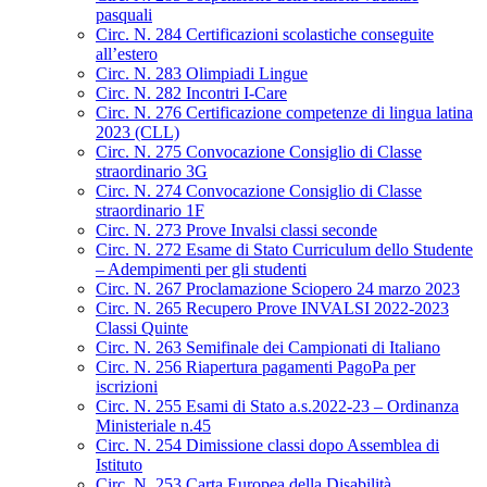
pasquali
Circ. N. 284 Certificazioni scolastiche conseguite
all’estero
Circ. N. 283 Olimpiadi Lingue
Circ. N. 282 Incontri I-Care
Circ. N. 276 Certificazione competenze di lingua latina
2023 (CLL)
Circ. N. 275 Convocazione Consiglio di Classe
straordinario 3G
Circ. N. 274 Convocazione Consiglio di Classe
straordinario 1F
Circ. N. 273 Prove Invalsi classi seconde
Circ. N. 272 Esame di Stato Curriculum dello Studente
– Adempimenti per gli studenti
Circ. N. 267 Proclamazione Sciopero 24 marzo 2023
Circ. N. 265 Recupero Prove INVALSI 2022-2023
Classi Quinte
Circ. N. 263 Semifinale dei Campionati di Italiano
Circ. N. 256 Riapertura pagamenti PagoPa per
iscrizioni
Circ. N. 255 Esami di Stato a.s.2022-23 – Ordinanza
Ministeriale n.45
Circ. N. 254 Dimissione classi dopo Assemblea di
Istituto
Circ. N. 253 Carta Europea della Disabilità