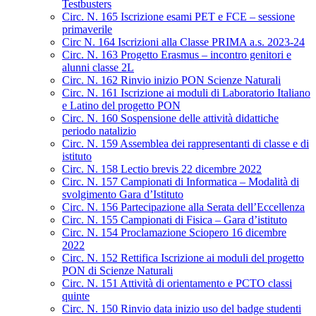
Testbusters
Circ. N. 165 Iscrizione esami PET e FCE – sessione
primaverile
Circ N. 164 Iscrizioni alla Classe PRIMA a.s. 2023-24
Circ. N. 163 Progetto Erasmus – incontro genitori e
alunni classe 2L
Circ. N. 162 Rinvio inizio PON Scienze Naturali
Circ. N. 161 Iscrizione ai moduli di Laboratorio Italiano
e Latino del progetto PON
Circ. N. 160 Sospensione delle attività didattiche
periodo natalizio
Circ. N. 159 Assemblea dei rappresentanti di classe e di
istituto
Circ. N. 158 Lectio brevis 22 dicembre 2022
Circ. N. 157 Campionati di Informatica – Modalità di
svolgimento Gara d’Istituto
Circ. N. 156 Partecipazione alla Serata dell’Eccellenza
Circ. N. 155 Campionati di Fisica – Gara d’istituto
Circ. N. 154 Proclamazione Sciopero 16 dicembre
2022
Circ. N. 152 Rettifica Iscrizione ai moduli del progetto
PON di Scienze Naturali
Circ. N. 151 Attività di orientamento e PCTO classi
quinte
Circ. N. 150 Rinvio data inizio uso del badge studenti