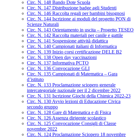
Circ. N. 148 Bando Dote Scuola
Circ. N. 147 Distribuzione badge agli Studenti
Circ. N. 146 Raccolta regali per bambini bisognosi
Circ. N. 144 Iscrizione ai moduli del progetto PON di
Scienze Naturali
Circ. N. 143 Orientamento in uscita – Progetto TESEO
Circ. N. 142 Raccolta materiali per canile e gattile
Circ. N. 141 Sospensione attività didattica
Circ. N. 140 Campionati italiani di Informatica
Circ. N. 139 Inizio corsi certificazione DELE B2
Circ. N. 138 Open day vaccinazioni
Circ. N. 137 Informativa PCTO
Circ. N. 136 Convocazione GLI
Circ. N. 135 Campionati di Matematica – Gara
d’istituto
Circ. N. 133 Proclamazione sciopero generale
intercategoriale nazionale per il 2 dicembre 2022
Circ. N. 131 Iscrizione Giochi della Chimica 2022-23
Circ. N. 130 Avvio lezioni di Educazione Civica
secondo gruppo
Circ. N. 128 Gare di Matematica e di Fisica
Circ. N. 126 Assenza dirigente scolastico
Circ. N. 125 Convocazione Consigli di Classe
novembre 2022
Circ. N. 124 Proclamazione Sciopero 18 novembre