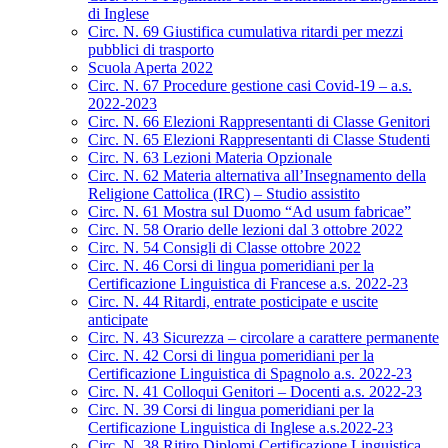
di Inglese
Circ. N. 69 Giustifica cumulativa ritardi per mezzi
pubblici di trasporto
Scuola Aperta 2022
Circ. N. 67 Procedure gestione casi Covid-19 – a.s.
2022-2023
Circ. N. 66 Elezioni Rappresentanti di Classe Genitori
Circ. N. 65 Elezioni Rappresentanti di Classe Studenti
Circ. N. 63 Lezioni Materia Opzionale
Circ. N. 62 Materia alternativa all’Insegnamento della
Religione Cattolica (IRC) – Studio assistito
Circ. N. 61 Mostra sul Duomo “Ad usum fabricae”
Circ. N. 58 Orario delle lezioni dal 3 ottobre 2022
Circ. N. 54 Consigli di Classe ottobre 2022
Circ. N. 46 Corsi di lingua pomeridiani per la
Certificazione Linguistica di Francese a.s. 2022-23
Circ. N. 44 Ritardi, entrate posticipate e uscite
anticipate
Circ. N. 43 Sicurezza – circolare a carattere permanente
Circ. N. 42 Corsi di lingua pomeridiani per la
Certificazione Linguistica di Spagnolo a.s. 2022-23
Circ. N. 41 Colloqui Genitori – Docenti a.s. 2022-23
Circ. N. 39 Corsi di lingua pomeridiani per la
Certificazione Linguistica di Inglese a.s.2022-23
Circ. N. 38 Ritiro Diplomi Certificazione Linguistica