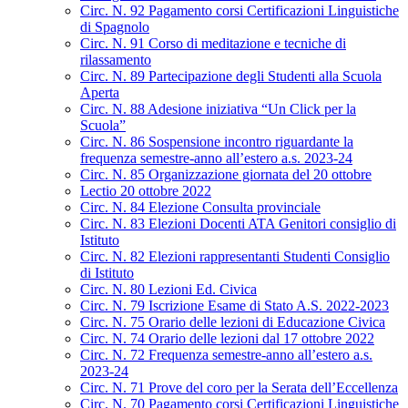
Circ. N. 92 Pagamento corsi Certificazioni Linguistiche
di Spagnolo
Circ. N. 91 Corso di meditazione e tecniche di
rilassamento
Circ. N. 89 Partecipazione degli Studenti alla Scuola
Aperta
Circ. N. 88 Adesione iniziativa “Un Click per la
Scuola”
Circ. N. 86 Sospensione incontro riguardante la
frequenza semestre-anno all’estero a.s. 2023-24
Circ. N. 85 Organizzazione giornata del 20 ottobre
Lectio 20 ottobre 2022
Circ. N. 84 Elezione Consulta provinciale
Circ. N. 83 Elezioni Docenti ATA Genitori consiglio di
Istituto
Circ. N. 82 Elezioni rappresentanti Studenti Consiglio
di Istituto
Circ. N. 80 Lezioni Ed. Civica
Circ. N. 79 Iscrizione Esame di Stato A.S. 2022-2023
Circ. N. 75 Orario delle lezioni di Educazione Civica
Circ. N. 74 Orario delle lezioni dal 17 ottobre 2022
Circ. N. 72 Frequenza semestre-anno all’estero a.s.
2023-24
Circ. N. 71 Prove del coro per la Serata dell’Eccellenza
Circ. N. 70 Pagamento corsi Certificazioni Linguistiche