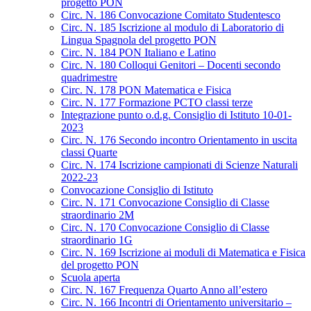
progetto PON
Circ. N. 186 Convocazione Comitato Studentesco
Circ. N. 185 Iscrizione al modulo di Laboratorio di
Lingua Spagnola del progetto PON
Circ. N. 184 PON Italiano e Latino
Circ. N. 180 Colloqui Genitori – Docenti secondo
quadrimestre
Circ. N. 178 PON Matematica e Fisica
Circ. N. 177 Formazione PCTO classi terze
Integrazione punto o.d.g. Consiglio di Istituto 10-01-
2023
Circ. N. 176 Secondo incontro Orientamento in uscita
classi Quarte
Circ. N. 174 Iscrizione campionati di Scienze Naturali
2022-23
Convocazione Consiglio di Istituto
Circ. N. 171 Convocazione Consiglio di Classe
straordinario 2M
Circ. N. 170 Convocazione Consiglio di Classe
straordinario 1G
Circ. N. 169 Iscrizione ai moduli di Matematica e Fisica
del progetto PON
Scuola aperta
Circ. N. 167 Frequenza Quarto Anno all’estero
Circ. N. 166 Incontri di Orientamento universitario –