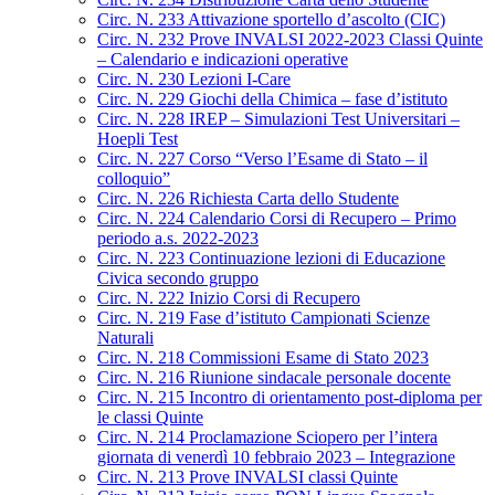
Circ. N. 233 Attivazione sportello d’ascolto (CIC)
Circ. N. 232 Prove INVALSI 2022-2023 Classi Quinte
– Calendario e indicazioni operative
Circ. N. 230 Lezioni I-Care
Circ. N. 229 Giochi della Chimica – fase d’istituto
Circ. N. 228 IREP – Simulazioni Test Universitari –
Hoepli Test
Circ. N. 227 Corso “Verso l’Esame di Stato – il
colloquio”
Circ. N. 226 Richiesta Carta dello Studente
Circ. N. 224 Calendario Corsi di Recupero – Primo
periodo a.s. 2022-2023
Circ. N. 223 Continuazione lezioni di Educazione
Civica secondo gruppo
Circ. N. 222 Inizio Corsi di Recupero
Circ. N. 219 Fase d’istituto Campionati Scienze
Naturali
Circ. N. 218 Commissioni Esame di Stato 2023
Circ. N. 216 Riunione sindacale personale docente
Circ. N. 215 Incontro di orientamento post-diploma per
le classi Quinte
Circ. N. 214 Proclamazione Sciopero per l’intera
giornata di venerdì 10 febbraio 2023 – Integrazione
Circ. N. 213 Prove INVALSI classi Quinte