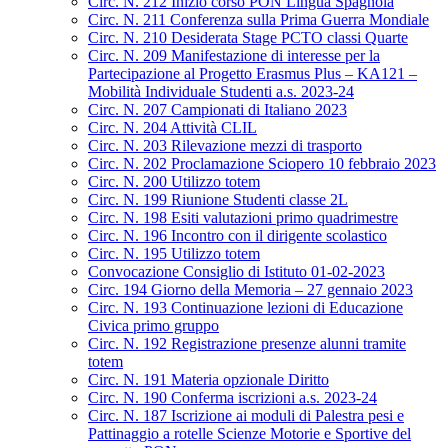
Circ. N. 212 Inizio corso PON Lingua Spagnola
Circ. N. 211 Conferenza sulla Prima Guerra Mondiale
Circ. N. 210 Desiderata Stage PCTO classi Quarte
Circ. N. 209 Manifestazione di interesse per la
Partecipazione al Progetto Erasmus Plus – KA121 –
Mobilità Individuale Studenti a.s. 2023-24
Circ. N. 207 Campionati di Italiano 2023
Circ. N. 204 Attività CLIL
Circ. N. 203 Rilevazione mezzi di trasporto
Circ. N. 202 Proclamazione Sciopero 10 febbraio 2023
Circ. N. 200 Utilizzo totem
Circ. N. 199 Riunione Studenti classe 2L
Circ. N. 198 Esiti valutazioni primo quadrimestre
Circ. N. 196 Incontro con il dirigente scolastico
Circ. N. 195 Utilizzo totem
Convocazione Consiglio di Istituto 01-02-2023
Circ. 194 Giorno della Memoria – 27 gennaio 2023
Circ. N. 193 Continuazione lezioni di Educazione
Civica primo gruppo
Circ. N. 192 Registrazione presenze alunni tramite
totem
Circ. N. 191 Materia opzionale Diritto
Circ. N. 190 Conferma iscrizioni a.s. 2023-24
Circ. N. 187 Iscrizione ai moduli di Palestra pesi e
Pattinaggio a rotelle Scienze Motorie e Sportive del