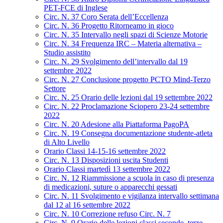
PET-FCE di Inglese
Circ. N. 37 Coro Serata dell’Eccellenza
Circ. N. 36 Progetto Ritorneamo in gioco
Circ. N. 35 Intervallo negli spazi di Scienze Motorie
Circ. N. 34 Frequenza IRC – Materia alternativa –
Studio assistito
Circ. N. 29 Svolgimento dell’intervallo dal 19
settembre 2022
Circ. N. 27 Conclusione progetto PCTO Mind-Terzo
Settore
Circ. N. 25 Orario delle lezioni dal 19 settembre 2022
Circ. N. 22 Proclamazione Sciopero 23-24 settembre
2022
Circ. N. 20 Adesione alla Piattaforma PagoPA
Circ. N. 19 Consegna documentazione studente-atleta
di Alto Livello
Orario Classi 14-15-16 settembre 2022
Circ. N. 13 Disposizioni uscita Studenti
Orario Classi martedì 13 settembre 2022
Circ. N. 12 Riammissione a scuola in caso di presenza
di medicazioni, suture o apparecchi gessati
Circ. N. 11 Svolgimento e vigilanza intervallo settimana
dal 12 al 16 settembre 2022
Circ. N. 10 Correzione refuso Circ. N. 7
Circ. N. 9 Orario delle lezioni classi seconde, terze,