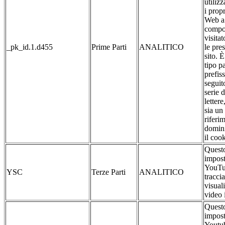
utilizz
i propr
Web a 
compo
visitat
_pk_id.1.d455
Prime Parti
ANALITICO
le pre
sito. 
tipo pa
prefis
seguit
serie 
lettere
sia un
riferim
domin
il cook
Questo
impost
YouTu
YSC
Terze Parti
ANALITICO
traccia
visual
video 
Questo
impost
Youtub