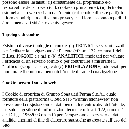
possono essere installati: (i) direttamente dal proprietario e/o
responsabile del sito web (c.d. cookie di prima parte); (ii) da titolari
estranei al sito web visitato dall’utente (c.d. cookie di terze parti); le
informazioni riguardanti la loro privacy e sul loro uso sono reperibili
direttamente sui siti dei rispettivi gestori.
Tipologie di cookie
Esistono diverse tipologie di cookie: (a) TECNICI, servizi utilizzati
per facilitare la navigazione dell’utente (cfr. art. 122, comma 1 del
D.Lgs. 196/2003 e s.m.i.); (b)
ANALITICI
, impiegati per valutare
l’efficacia di un servizio fornito o per contribuire a misurarne il
“traffico” (scopi statistici); e di (c)
PROFILAZIONE
, adoperati per
monitorare il comportamento dell’utente durante la navigazione.
Cookie presenti sul sito web
I Cookie di proprietà di Gruppo Spaggiari Parma S.p.A., quale
fornitore della piattaforma Cloud SaaS “PrimaVisioneWeb” non
prevedono la registrazione di dati personali identificativi dell’utente,
ma solo la gestione di informazioni tecniche (cfr. art. 122, comma 1
del D.Lgs. 196/2003 e s.m.i.) per l’erogazione di servizi o di dati
analitici anonimi al fine di elaborare statistiche aggregate sull’uso del
Sito.