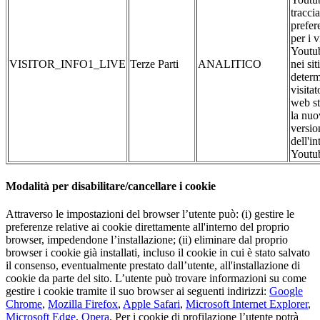
traccia
prefer
per i 
Youtub
VISITOR_INFO1_LIVE
Terze Parti
ANALITICO
nei si
determ
visitat
web st
la nuo
versio
dell'in
Youtu
Modalità per disabilitare/cancellare i cookie
Attraverso le impostazioni del browser l’utente può: (i) gestire le
preferenze relative ai cookie direttamente all'interno del proprio
browser, impedendone l’installazione; (ii) eliminare dal proprio
browser i cookie già installati, incluso il cookie in cui è stato salvato
il consenso, eventualmente prestato dall’utente, all'installazione di
cookie da parte del sito. L’utente può trovare informazioni su come
gestire i cookie tramite il suo browser ai seguenti indirizzi:
Google
Chrome
,
Mozilla Firefox
,
Apple Safari
,
Microsoft Internet Explorer
,
Microsoft Edge
,
Opera
. Per i cookie di profilazione l’utente potrà