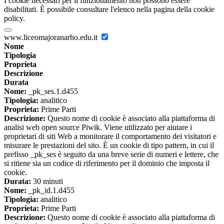
I cookie necessari per il funzionamento non possono essere
disabilitati. È possibile consultare l'elenco nella pagina della cookie
policy.
www.liceomajoranarho.edu.it
Nome
Tipologia
Proprieta
Descrizione
Durata
Nome:
_pk_ses.1.d455
Tipologia:
analitico
Proprieta:
Prime Parti
Descrizione:
Questo nome di cookie è associato alla piattaforma di
analisi web open source Piwik. Viene utilizzato per aiutare i
proprietari di siti Web a monitorare il comportamento dei visitatori e
misurare le prestazioni del sito. È un cookie di tipo pattern, in cui il
prefisso _pk_ses è seguito da una breve serie di numeri e lettere, che
si ritiene sia un codice di riferimento per il dominio che imposta il
cookie.
Durata:
30 minuti
Nome:
_pk_id.1.d455
Tipologia:
analitico
Proprieta:
Prime Parti
Descrizione:
Questo nome di cookie è associato alla piattaforma di