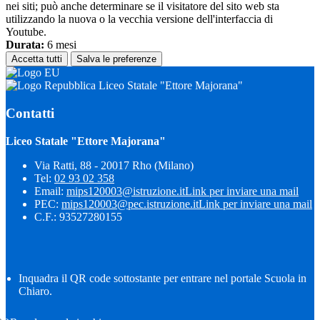
nei siti; può anche determinare se il visitatore del sito web sta
utilizzando la nuova o la vecchia versione dell'interfaccia di
Youtube.
Durata:
6 mesi
Accetta tutti
Salva le preferenze
Liceo Statale "Ettore Majorana"
Contatti
Liceo Statale "Ettore Majorana"
Via Ratti, 88 - 20017 Rho (Milano)
Tel:
02 93 02 358
Email:
mips120003@istruzione.it
Link per inviare una mail
PEC:
mips120003@pec.istruzione.it
Link per inviare una mail
C.F.: 93527280155
Inquadra il QR code sottostante per entrare nel portale Scuola in
Chiaro.