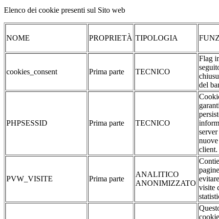
Elenco dei cookie presenti sul Sito web
NOME
PROPRIETÀ
TIPOLOGIA
FUNZ
Flag i
seguit
cookies_consent
Prima parte
TECNICO
chiusu
del ba
Cookie
garant
persis
PHPSESSID
Prima parte
TECNICO
inform
server
nuove 
client.
Contie
pagine
ANALITICO
PVW_VISITE
Prima parte
evitar
ANONIMIZZATO
visite 
statist
Quest
cookie