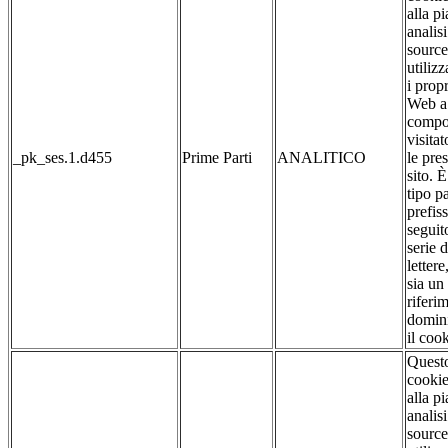
alla p
analis
source
utilizz
i propr
Web a 
compo
visitat
_pk_ses.1.d455
Prime Parti
ANALITICO
le pre
sito. 
tipo pa
prefis
seguit
serie 
lettere
sia un
riferim
domin
il cook
Quest
cookie
alla p
analis
source