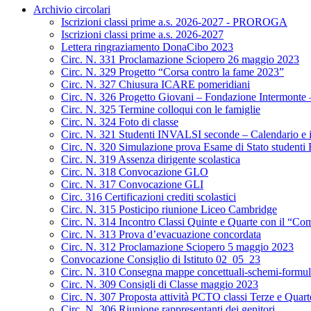
Archivio circolari
Iscrizioni classi prime a.s. 2026-2027 - PROROGA
Iscrizioni classi prime a.s. 2026-2027
Lettera ringraziamento DonaCibo 2023
Circ. N. 331 Proclamazione Sciopero 26 maggio 2023
Circ. N. 329 Progetto “Corsa contro la fame 2023”
Circ. N. 327 Chiusura ICARE pomeridiani
Circ. N. 326 Progetto Giovani – Fondazione Intermonte – 
Circ. N. 325 Termine colloqui con le famiglie
Circ. N. 324 Foto di classe
Circ. N. 321 Studenti INVALSI seconde – Calendario e i
Circ. N. 320 Simulazione prova Esame di Stato studenti
Circ. N. 319 Assenza dirigente scolastica
Circ. N. 318 Convocazione GLO
Circ. N. 317 Convocazione GLI
Circ. 316 Certificazioni crediti scolastici
Circ. N. 315 Posticipo riunione Liceo Cambridge
Circ. N. 314 Incontro Classi Quinte e Quarte con il “Com
Circ. N. 313 Prova d’evacuazione concordata
Circ. N. 312 Proclamazione Sciopero 5 maggio 2023
Convocazione Consiglio di Istituto 02_05_23
Circ. N. 310 Consegna mappe concettuali-schemi-formul
Circ. N. 309 Consigli di Classe maggio 2023
Circ. N. 307 Proposta attività PCTO classi Terze e Quarte
Circ. N. 306 Riunione rappresentanti dei genitori