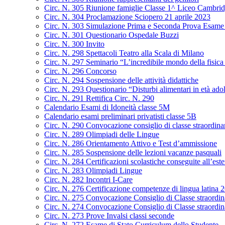
Circ. N. 305 Riunione famiglie Classe 1^ Liceo Cambrid
Circ. N. 304 Proclamazione Sciopero 21 aprile 2023
Circ. N. 303 Simulazione Prima e Seconda Prova Esame 
Circ. N. 301 Questionario Ospedale Buzzi
Circ. N. 300 Invito
Circ. N. 298 Spettacoli Teatro alla Scala di Milano
Circ. N. 297 Seminario “L’incredibile mondo della fisica 
Circ. N. 296 Concorso
Circ. N. 294 Sospensione delle attività didattiche
Circ. N. 293 Questionario “Disturbi alimentari in età ado
Circ. N. 291 Rettifica Circ. N. 290
Calendario Esami di Idoneità classe 5M
Calendario esami preliminari privatisti classe 5B
Circ. N. 290 Convocazione consiglio di classe straordin
Circ. N. 289 Olimpiadi delle Lingue
Circ. N. 286 Orientamento Attivo e Test d’ammissione
Circ. N. 285 Sospensione delle lezioni vacanze pasquali
Circ. N. 284 Certificazioni scolastiche conseguite all’este
Circ. N. 283 Olimpiadi Lingue
Circ. N. 282 Incontri I-Care
Circ. N. 276 Certificazione competenze di lingua latina
Circ. N. 275 Convocazione Consiglio di Classe straordi
Circ. N. 274 Convocazione Consiglio di Classe straordin
Circ. N. 273 Prove Invalsi classi seconde
Circ. N. 272 Esame di Stato Curriculum dello Studente –