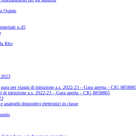
i Quinte
isteriale n.45
o
 da Rho
o 2023
ara per viaggi di istruzione a.s. 2022-23 – Gara aperta – CIG 885886
i di istruzione a.s. 2022-23 – Gara aperta – CIG 8858865
23
 e analoghi dispositivi elettronici in classe
aggio