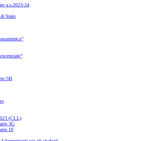
ge a.s.2023-24
di Stato
quantistica”
lescenziale”
ario 5H
ro
 2023 (CLL)
nario 3G
ario 1F
 Adempimenti per gli studenti