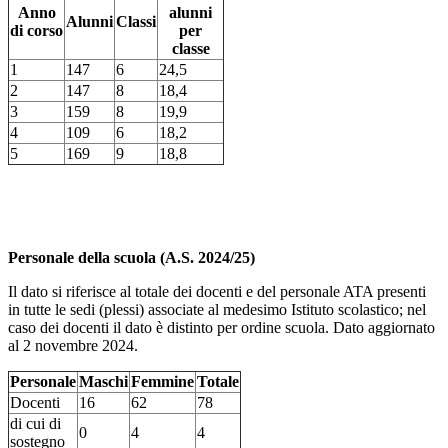
Anno
alunni
Alunni
Classi
di corso
per
classe
1
147
6
24,5
2
147
8
18,4
3
159
8
19,9
4
109
6
18,2
5
169
9
18,8
Personale della scuola (A.S. 2024/25)
Il dato si riferisce al totale dei docenti e del personale ATA presenti
in tutte le sedi (plessi) associate al medesimo Istituto scolastico; nel
caso dei docenti il dato è distinto per ordine scuola. Dato aggiornato
al 2 novembre 2024.
Personale
Maschi
Femmine
Totale
Docenti
16
62
78
di cui di
0
4
4
sostegno