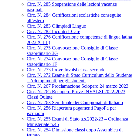
Circ. N. 285 Sospensione delle lezioni vacanze
pasquali
Circ. N. 284 Certificazioni scolastiche conseguite
all’estero
Circ. N. 283 Olimpiadi Lingue
Circ. N. 282 Incontri I-Care
Circ. N. 276 Certificazione competenze di lingua latina
2023 (CLL)
Circ. N. 275 Convocazione Consiglio di Classe
straordinario 3G
Circ. N. 274 Convocazione Consiglio di Classe
straordinario 1F
Circ. N. 273 Prove Invalsi classi seconde
Circ. N. 272 Esame di Stato Curriculum dello Studente
– Adempimenti per gli studenti
Circ. N. 267 Proclamazione Sciopero 24 marzo 2023
Circ. N. 265 Recupero Prove INVALSI 2022-2023
Classi Quinte
Circ. N. 263 Semifinale dei Campionati di Italiano
Circ. N. 256 Riapertura pagamenti PagoPa per
iscrizioni
Circ. N. 255 Esami di Stato a.s.2022-23 – Ordinanza
Ministeriale n.45
Circ. N. 254 Dimissione classi dopo Assemblea di
Istituto