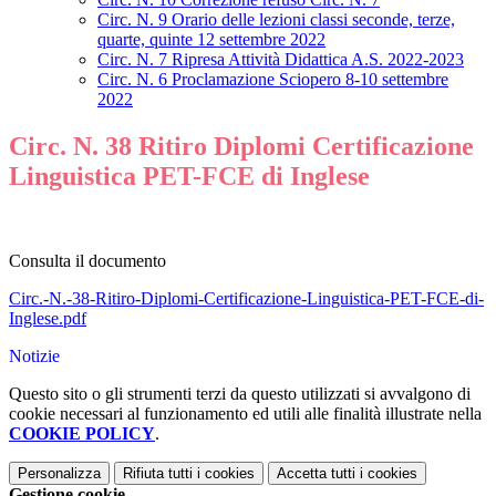
Circ. N. 9 Orario delle lezioni classi seconde, terze,
quarte, quinte 12 settembre 2022
Circ. N. 7 Ripresa Attività Didattica A.S. 2022-2023
Circ. N. 6 Proclamazione Sciopero 8-10 settembre
2022
Circ. N. 38 Ritiro Diplomi Certificazione
Linguistica PET-FCE di Inglese
Consulta il documento
Circ.-N.-38-Ritiro-Diplomi-Certificazione-Linguistica-PET-FCE-di-
Inglese.pdf
Notizie
Questo sito o gli strumenti terzi da questo utilizzati si avvalgono di
cookie necessari al funzionamento ed utili alle finalità illustrate nella
COOKIE POLICY
.
Personalizza
Rifiuta tutti
i cookies
Accetta tutti
i cookies
Gestione cookie