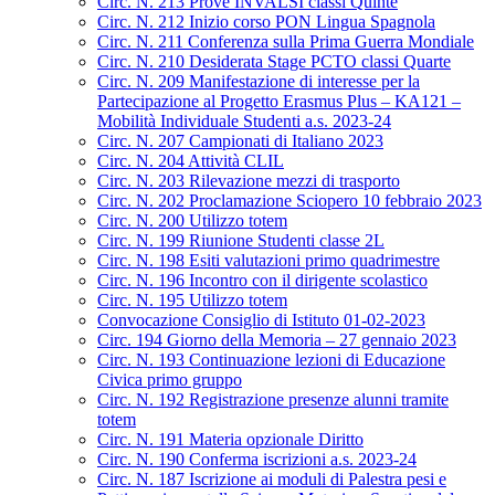
Circ. N. 213 Prove INVALSI classi Quinte
Circ. N. 212 Inizio corso PON Lingua Spagnola
Circ. N. 211 Conferenza sulla Prima Guerra Mondiale
Circ. N. 210 Desiderata Stage PCTO classi Quarte
Circ. N. 209 Manifestazione di interesse per la
Partecipazione al Progetto Erasmus Plus – KA121 –
Mobilità Individuale Studenti a.s. 2023-24
Circ. N. 207 Campionati di Italiano 2023
Circ. N. 204 Attività CLIL
Circ. N. 203 Rilevazione mezzi di trasporto
Circ. N. 202 Proclamazione Sciopero 10 febbraio 2023
Circ. N. 200 Utilizzo totem
Circ. N. 199 Riunione Studenti classe 2L
Circ. N. 198 Esiti valutazioni primo quadrimestre
Circ. N. 196 Incontro con il dirigente scolastico
Circ. N. 195 Utilizzo totem
Convocazione Consiglio di Istituto 01-02-2023
Circ. 194 Giorno della Memoria – 27 gennaio 2023
Circ. N. 193 Continuazione lezioni di Educazione
Civica primo gruppo
Circ. N. 192 Registrazione presenze alunni tramite
totem
Circ. N. 191 Materia opzionale Diritto
Circ. N. 190 Conferma iscrizioni a.s. 2023-24
Circ. N. 187 Iscrizione ai moduli di Palestra pesi e