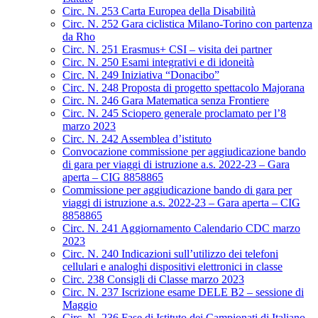
Circ. N. 253 Carta Europea della Disabilità
Circ. N. 252 Gara ciclistica Milano-Torino con partenza
da Rho
Circ. N. 251 Erasmus+ CSI – visita dei partner
Circ. N. 250 Esami integrativi e di idoneità
Circ. N. 249 Iniziativa “Donacibo”
Circ. N. 248 Proposta di progetto spettacolo Majorana
Circ. N. 246 Gara Matematica senza Frontiere
Circ. N. 245 Sciopero generale proclamato per l’8
marzo 2023
Circ. N. 242 Assemblea d’istituto
Convocazione commissione per aggiudicazione bando
di gara per viaggi di istruzione a.s. 2022-23 – Gara
aperta – CIG 8858865
Commissione per aggiudicazione bando di gara per
viaggi di istruzione a.s. 2022-23 – Gara aperta – CIG
8858865
Circ. N. 241 Aggiornamento Calendario CDC marzo
2023
Circ. N. 240 Indicazioni sull’utilizzo dei telefoni
cellulari e analoghi dispositivi elettronici in classe
Circ. 238 Consigli di Classe marzo 2023
Circ. N. 237 Iscrizione esame DELE B2 – sessione di
Maggio
Circ. N. 236 Fase di Istituto dei Campionati di Italiano