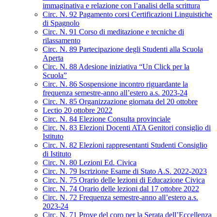
immaginativa e relazione con l’analisi della scrittura
Circ. N. 92 Pagamento corsi Certificazioni Linguistiche
di Spagnolo
Circ. N. 91 Corso di meditazione e tecniche di
rilassamento
Circ. N. 89 Partecipazione degli Studenti alla Scuola
Aperta
Circ. N. 88 Adesione iniziativa “Un Click per la
Scuola”
Circ. N. 86 Sospensione incontro riguardante la
frequenza semestre-anno all’estero a.s. 2023-24
Circ. N. 85 Organizzazione giornata del 20 ottobre
Lectio 20 ottobre 2022
Circ. N. 84 Elezione Consulta provinciale
Circ. N. 83 Elezioni Docenti ATA Genitori consiglio di
Istituto
Circ. N. 82 Elezioni rappresentanti Studenti Consiglio
di Istituto
Circ. N. 80 Lezioni Ed. Civica
Circ. N. 79 Iscrizione Esame di Stato A.S. 2022-2023
Circ. N. 75 Orario delle lezioni di Educazione Civica
Circ. N. 74 Orario delle lezioni dal 17 ottobre 2022
Circ. N. 72 Frequenza semestre-anno all’estero a.s.
2023-24
Circ. N. 71 Prove del coro per la Serata dell’Eccellenza