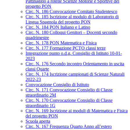
Pattinaggio a rotelle Scienze Motorie e Sportive del
progetto PON
Circ. N. 186 Convocazione Comitato Studentesco
Circ. N. 185 Iscrizione al modulo di Laboratorio di
Lingua Spagnola del progetto PON
Circ. N. 184 PON Italiano e Latino
Circ. N. 180 Colloqui Genitori – Docenti secondo
quadrimestre
Circ. N. 178 PON Matematica e Fisica
Circ. N. 177 Formazione PCTO classi terze
Integrazione punto o.d.g. Consiglio di Istituto 10-01-
2023
Circ. N. 176 Secondo incontro Orientamento in uscita
classi Quarte
Circ. N. 174 Iscrizione campionati di Scienze Naturali
2022-23
Convocazione Consiglio di Istituto
Circ. N. 171 Convocazione Consiglio di Classe
straordinario 2M
Circ. N. 170 Convocazione Consiglio di Classe
straordinario 1G
Circ. N. 169 Iscrizione ai moduli di Matematica e Fisica
del progetto PON
Scuola aperta
Circ. N. 167 Frequenza Quarto Anno all’estero