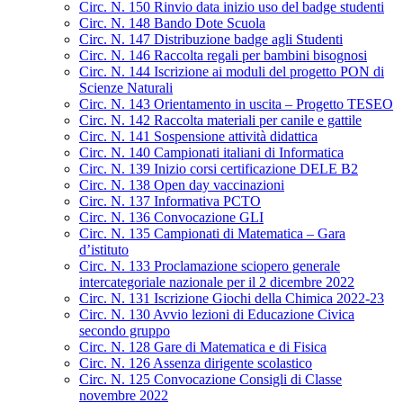
Circ. N. 150 Rinvio data inizio uso del badge studenti
Circ. N. 148 Bando Dote Scuola
Circ. N. 147 Distribuzione badge agli Studenti
Circ. N. 146 Raccolta regali per bambini bisognosi
Circ. N. 144 Iscrizione ai moduli del progetto PON di
Scienze Naturali
Circ. N. 143 Orientamento in uscita – Progetto TESEO
Circ. N. 142 Raccolta materiali per canile e gattile
Circ. N. 141 Sospensione attività didattica
Circ. N. 140 Campionati italiani di Informatica
Circ. N. 139 Inizio corsi certificazione DELE B2
Circ. N. 138 Open day vaccinazioni
Circ. N. 137 Informativa PCTO
Circ. N. 136 Convocazione GLI
Circ. N. 135 Campionati di Matematica – Gara
d’istituto
Circ. N. 133 Proclamazione sciopero generale
intercategoriale nazionale per il 2 dicembre 2022
Circ. N. 131 Iscrizione Giochi della Chimica 2022-23
Circ. N. 130 Avvio lezioni di Educazione Civica
secondo gruppo
Circ. N. 128 Gare di Matematica e di Fisica
Circ. N. 126 Assenza dirigente scolastico
Circ. N. 125 Convocazione Consigli di Classe
novembre 2022