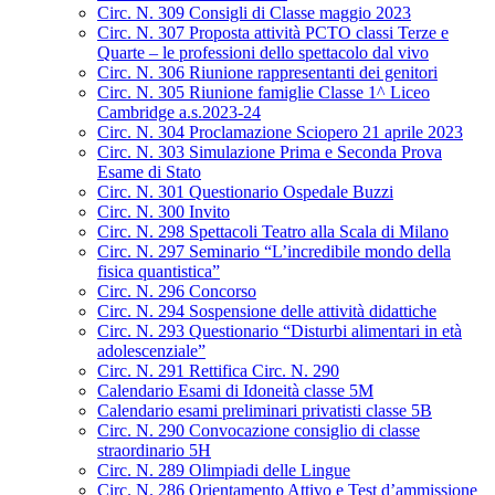
Circ. N. 309 Consigli di Classe maggio 2023
Circ. N. 307 Proposta attività PCTO classi Terze e
Quarte – le professioni dello spettacolo dal vivo
Circ. N. 306 Riunione rappresentanti dei genitori
Circ. N. 305 Riunione famiglie Classe 1^ Liceo
Cambridge a.s.2023-24
Circ. N. 304 Proclamazione Sciopero 21 aprile 2023
Circ. N. 303 Simulazione Prima e Seconda Prova
Esame di Stato
Circ. N. 301 Questionario Ospedale Buzzi
Circ. N. 300 Invito
Circ. N. 298 Spettacoli Teatro alla Scala di Milano
Circ. N. 297 Seminario “L’incredibile mondo della
fisica quantistica”
Circ. N. 296 Concorso
Circ. N. 294 Sospensione delle attività didattiche
Circ. N. 293 Questionario “Disturbi alimentari in età
adolescenziale”
Circ. N. 291 Rettifica Circ. N. 290
Calendario Esami di Idoneità classe 5M
Calendario esami preliminari privatisti classe 5B
Circ. N. 290 Convocazione consiglio di classe
straordinario 5H
Circ. N. 289 Olimpiadi delle Lingue
Circ. N. 286 Orientamento Attivo e Test d’ammissione