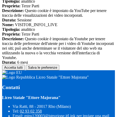
Tipologia:
analitico
Proprieta:
Terze Parti
Descrizione:
Questo cookie è impostato da YouTube per tenere
traccia delle visualizzazioni dei video incorporati.
Durata:
Sessione
Nome:
VISITOR_INFO1_LIVE
Tipologia:
analitico
Proprieta:
Terze Parti
Descrizione:
Questo cookie è impostato da Youtube per tenere
traccia delle preferenze dell'utente per i video di Youtube incorporati
nei siti; può anche determinare se il visitatore del sito web sta
utilizzando la nuova o la vecchia versione dell'interfaccia di
Youtube.
Durata:
6 mesi
Accetta tutti
Salva le preferenze
Liceo Statale "Ettore Majorana"
Contatti
Liceo Statale "Ettore Majorana"
Via Ratti, 88 - 20017 Rho (Milano)
Tel:
02 93 02 358
Email:
mips120003@istruzione.it
Link per inviare una mail