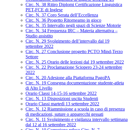
Circ. N. 38 Ritiro Diplomi Certificazione Linguistica
PET-FCE di Inglese
Circ. N. 37 Coro Serata dell’Eccellenza
Circ. N. 36 Progetto Ritorneamo in gioco
Circ. N. 35 Intervallo negli spazi di Scienze Motorie
Circ. N. 34 Frequenza IRC – Materia alternativa –
Studio assistito
Circ. N. 29 Svolgimento dell’intervallo dal 19
settembre 2022
Circ. N. 27 Conclusione progetto PCTO Mind-Terzo
Settore
Circ. N. 25 Orario delle lezioni dal 19 settembre 2022
Circ. N. 22 Proclamazione Sciopero 23-24 settembre
2022
Circ. N. 20 Adesione alla Piattaforma PagoPA
Circ. N. 19 Consegna documentazione studente-atleta
di Alto Livello
Orario Classi 14-15-16 settembre 2022
Circ. N. 13 Disposizioni uscita Studenti
Orario Classi martedì 13 settembre 2022
Circ. N. 12 Riammissione a scuola in caso di presenza
di medicazioni, suture o apparecchi gessati
Circ. N. 11 Svolgimento e vigilanza intervallo settimana
dal 12 al 16 settembre 2022
Circ. N. 10 Correzione refuso Circ. N. 7