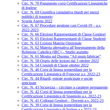
Circ. N. 70 Pagamento corsi Certificazioni Linguistiche
di Inglese
Circ. N. 69 Giustifica cumulativa ritardi per mezzi
pubblici di trasporto
Scuola Aperta 2022
Circ. N. 67 Procedure gestione casi Covid-19 – a.s.
2022-2023
Circ. N. 66 Elezioni Rappresentanti di Classe Genitori
Circ. N. 65 Elezioni Rappresentanti di Classe Studenti
Circ. N. 63 Lezioni Materia Opzionale
Circ. N. 62 Materia alternativa all’Insegnamento della
Religione Cattolica (IRC) – Studio assistito
Circ. N. 61 Mostra sul Duomo “Ad usum fabricae”
Circ. N. 58 Orario delle lezioni dal 3 ottobre 2022
Circ. N. 54 Consigli di Classe ottobre 2022
Circ. N. 46 Corsi di lingua pomeridiani per la
Certificazione Linguistica di Francese a.s. 2022-23
Circ. N. 44 Ritardi, entrate posticipate e uscite
anticipate
Circ. N. 43 Sicurezza – circolare a carattere permanente
Circ. N. 42 Corsi di lingua pomeridiani per la
Certificazione Linguistica di Spagnolo a.s. 2022-23
Circ. N. 41 Colloqui Genitori – Docenti a.s. 2022-23
Circ. N. 39 Corsi di lingua pomeridiani per la
Certificazione Linguistica di Inglese a.s.2022-23