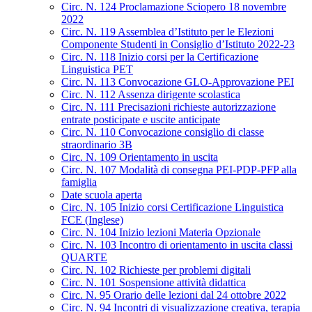
Circ. N. 124 Proclamazione Sciopero 18 novembre
2022
Circ. N. 119 Assemblea d’Istituto per le Elezioni
Componente Studenti in Consiglio d’Istituto 2022-23
Circ. N. 118 Inizio corsi per la Certificazione
Linguistica PET
Circ. N. 113 Convocazione GLO-Approvazione PEI
Circ. N. 112 Assenza dirigente scolastica
Circ. N. 111 Precisazioni richieste autorizzazione
entrate posticipate e uscite anticipate
Circ. N. 110 Convocazione consiglio di classe
straordinario 3B
Circ. N. 109 Orientamento in uscita
Circ. N. 107 Modalità di consegna PEI-PDP-PFP alla
famiglia
Date scuola aperta
Circ. N. 105 Inizio corsi Certificazione Linguistica
FCE (Inglese)
Circ. N. 104 Inizio lezioni Materia Opzionale
Circ. N. 103 Incontro di orientamento in uscita classi
QUARTE
Circ. N. 102 Richieste per problemi digitali
Circ. N. 101 Sospensione attività didattica
Circ. N. 95 Orario delle lezioni dal 24 ottobre 2022
Circ. N. 94 Incontri di visualizzazione creativa, terapia