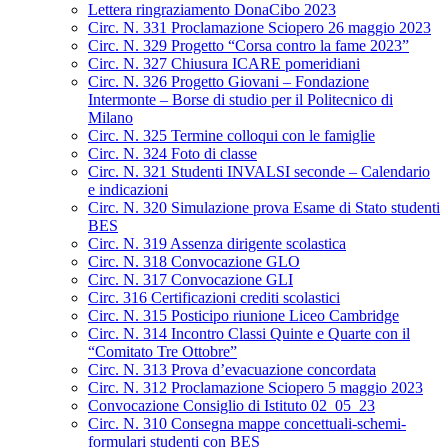
Lettera ringraziamento DonaCibo 2023
Circ. N. 331 Proclamazione Sciopero 26 maggio 2023
Circ. N. 329 Progetto “Corsa contro la fame 2023”
Circ. N. 327 Chiusura ICARE pomeridiani
Circ. N. 326 Progetto Giovani – Fondazione
Intermonte – Borse di studio per il Politecnico di
Milano
Circ. N. 325 Termine colloqui con le famiglie
Circ. N. 324 Foto di classe
Circ. N. 321 Studenti INVALSI seconde – Calendario
e indicazioni
Circ. N. 320 Simulazione prova Esame di Stato studenti
BES
Circ. N. 319 Assenza dirigente scolastica
Circ. N. 318 Convocazione GLO
Circ. N. 317 Convocazione GLI
Circ. 316 Certificazioni crediti scolastici
Circ. N. 315 Posticipo riunione Liceo Cambridge
Circ. N. 314 Incontro Classi Quinte e Quarte con il
“Comitato Tre Ottobre”
Circ. N. 313 Prova d’evacuazione concordata
Circ. N. 312 Proclamazione Sciopero 5 maggio 2023
Convocazione Consiglio di Istituto 02_05_23
Circ. N. 310 Consegna mappe concettuali-schemi-
formulari studenti con BES