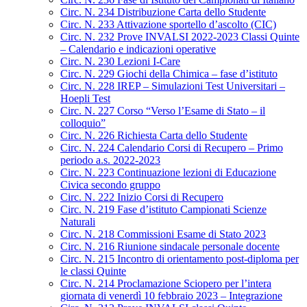
Circ. N. 234 Distribuzione Carta dello Studente
Circ. N. 233 Attivazione sportello d’ascolto (CIC)
Circ. N. 232 Prove INVALSI 2022-2023 Classi Quinte
– Calendario e indicazioni operative
Circ. N. 230 Lezioni I-Care
Circ. N. 229 Giochi della Chimica – fase d’istituto
Circ. N. 228 IREP – Simulazioni Test Universitari –
Hoepli Test
Circ. N. 227 Corso “Verso l’Esame di Stato – il
colloquio”
Circ. N. 226 Richiesta Carta dello Studente
Circ. N. 224 Calendario Corsi di Recupero – Primo
periodo a.s. 2022-2023
Circ. N. 223 Continuazione lezioni di Educazione
Civica secondo gruppo
Circ. N. 222 Inizio Corsi di Recupero
Circ. N. 219 Fase d’istituto Campionati Scienze
Naturali
Circ. N. 218 Commissioni Esame di Stato 2023
Circ. N. 216 Riunione sindacale personale docente
Circ. N. 215 Incontro di orientamento post-diploma per
le classi Quinte
Circ. N. 214 Proclamazione Sciopero per l’intera
giornata di venerdì 10 febbraio 2023 – Integrazione