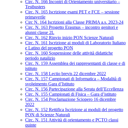
Circ. N. 166 Incontri di Orientamento universitario –
Testbusters
Circ. N. 165 Iscrizione esami PET e FCE – sessione
primaverile
Circ N. 164 Iscrizioni alla Classe PRIMA a.s. 2023-24
Circ. N. 163 Progetto Erasmus – incontro genitori e
alunni classe 2L
Circ. N. 162 Rinvio inizio PON Scienze Naturali
Circ. N. 161 Iscrizione ai moduli di Laboratorio Italiano
e Latino del progetto PON
Circ. N. 160 Sospensione delle attività didattiche
periodo natalizio
Circ. N. 159 Assemblea dei rappresentanti di classe e di
istituto
Circ. N. 158 Lectio brevis 22 dicembre 2022
Circ. N. 157 Campionati di Informatica – Modalità di
svolgimento Gara d’Istituto
Circ. N. 156 Partecipazione alla Serata dell’Eccellenza
Circ. N. 155 Campionati di Fisica – Gara d’istituto
Circ. N. 154 Proclamazione Sciopero 16 dicembre
2022
Circ. N. 152 Rettifica Iscrizione ai moduli del progetto
PON di Scienze Naturali
Circ. N. 151 Attività di orientamento e PCTO classi
quinte