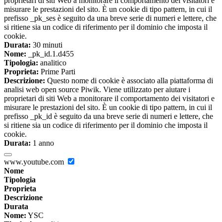
proprietari di siti Web a monitorare il comportamento dei visitatori e
misurare le prestazioni del sito. È un cookie di tipo pattern, in cui il
prefisso _pk_ses è seguito da una breve serie di numeri e lettere, che
si ritiene sia un codice di riferimento per il dominio che imposta il
cookie.
Durata:
30 minuti
Nome:
_pk_id.1.d455
Tipologia:
analitico
Proprieta:
Prime Parti
Descrizione:
Questo nome di cookie è associato alla piattaforma di
analisi web open source Piwik. Viene utilizzato per aiutare i
proprietari di siti Web a monitorare il comportamento dei visitatori e
misurare le prestazioni del sito. È un cookie di tipo pattern, in cui il
prefisso _pk_id è seguito da una breve serie di numeri e lettere, che
si ritiene sia un codice di riferimento per il dominio che imposta il
cookie.
Durata:
1 anno
www.youtube.com
Nome
Tipologia
Proprieta
Descrizione
Durata
Nome:
YSC