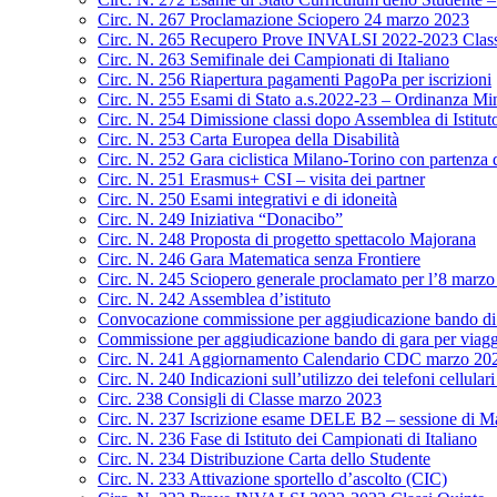
Circ. N. 267 Proclamazione Sciopero 24 marzo 2023
Circ. N. 265 Recupero Prove INVALSI 2022-2023 Class
Circ. N. 263 Semifinale dei Campionati di Italiano
Circ. N. 256 Riapertura pagamenti PagoPa per iscrizioni
Circ. N. 255 Esami di Stato a.s.2022-23 – Ordinanza Min
Circ. N. 254 Dimissione classi dopo Assemblea di Istitut
Circ. N. 253 Carta Europea della Disabilità
Circ. N. 252 Gara ciclistica Milano-Torino con partenza
Circ. N. 251 Erasmus+ CSI – visita dei partner
Circ. N. 250 Esami integrativi e di idoneità
Circ. N. 249 Iniziativa “Donacibo”
Circ. N. 248 Proposta di progetto spettacolo Majorana
Circ. N. 246 Gara Matematica senza Frontiere
Circ. N. 245 Sciopero generale proclamato per l’8 marz
Circ. N. 242 Assemblea d’istituto
Convocazione commissione per aggiudicazione bando di g
Commissione per aggiudicazione bando di gara per viagg
Circ. N. 241 Aggiornamento Calendario CDC marzo 20
Circ. N. 240 Indicazioni sull’utilizzo dei telefoni cellulari
Circ. 238 Consigli di Classe marzo 2023
Circ. N. 237 Iscrizione esame DELE B2 – sessione di M
Circ. N. 236 Fase di Istituto dei Campionati di Italiano
Circ. N. 234 Distribuzione Carta dello Studente
Circ. N. 233 Attivazione sportello d’ascolto (CIC)