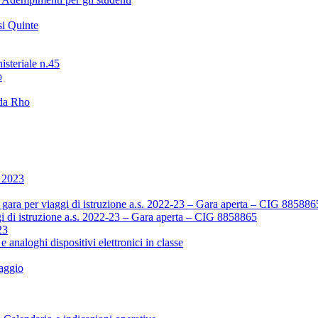
i Quinte
isteriale n.45
o
 da Rho
o 2023
ara per viaggi di istruzione a.s. 2022-23 – Gara aperta – CIG 885886
i di istruzione a.s. 2022-23 – Gara aperta – CIG 8858865
23
 e analoghi dispositivi elettronici in classe
aggio