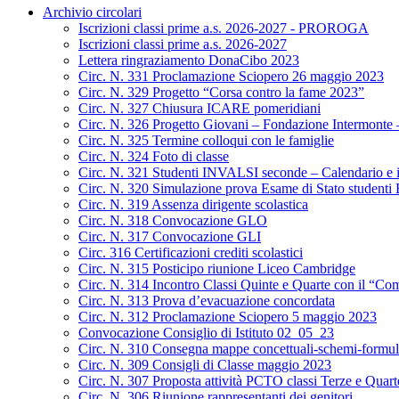
Archivio circolari
Iscrizioni classi prime a.s. 2026-2027 - PROROGA
Iscrizioni classi prime a.s. 2026-2027
Lettera ringraziamento DonaCibo 2023
Circ. N. 331 Proclamazione Sciopero 26 maggio 2023
Circ. N. 329 Progetto “Corsa contro la fame 2023”
Circ. N. 327 Chiusura ICARE pomeridiani
Circ. N. 326 Progetto Giovani – Fondazione Intermonte – 
Circ. N. 325 Termine colloqui con le famiglie
Circ. N. 324 Foto di classe
Circ. N. 321 Studenti INVALSI seconde – Calendario e i
Circ. N. 320 Simulazione prova Esame di Stato studenti
Circ. N. 319 Assenza dirigente scolastica
Circ. N. 318 Convocazione GLO
Circ. N. 317 Convocazione GLI
Circ. 316 Certificazioni crediti scolastici
Circ. N. 315 Posticipo riunione Liceo Cambridge
Circ. N. 314 Incontro Classi Quinte e Quarte con il “Com
Circ. N. 313 Prova d’evacuazione concordata
Circ. N. 312 Proclamazione Sciopero 5 maggio 2023
Convocazione Consiglio di Istituto 02_05_23
Circ. N. 310 Consegna mappe concettuali-schemi-formul
Circ. N. 309 Consigli di Classe maggio 2023
Circ. N. 307 Proposta attività PCTO classi Terze e Quarte
Circ. N. 306 Riunione rappresentanti dei genitori