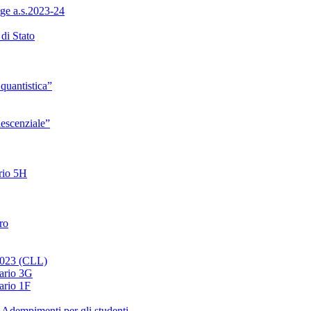
ge a.s.2023-24
di Stato
quantistica”
lescenziale”
ario 5H
ro
 2023 (CLL)
nario 3G
ario 1F
 Adempimenti per gli studenti