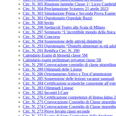
Circ. N. 305 Riunione famiglie Classe 1^ Liceo Cambrid
Circ. N. 304 Proclamazione Sciopero 21 aprile 2023
Circ. N. 303 Simulazione Prima e Seconda Prova Esame 
Circ. N. 301 Questionario Ospedale Buzzi
Circ. N. 300 Invito
Circ. N. 298 Spettacoli Teatro alla Scala di Milano
Circ. N. 297 Seminario “L’incredibile mondo della fisica 
Circ. N. 296 Concorso
Circ. N. 294 Sospensione delle attività didattiche
Circ. N. 293 Questionario “Disturbi alimentari in età ado
Circ. N. 291 Rettifica Circ. N. 290
Calendario Esami di Idoneità classe 5M
Calendario esami preliminari privatisti classe 5B
Circ. N. 290 Convocazione consiglio di classe straordin
Circ. N. 289 Olimpiadi delle Lingue
Circ. N. 286 Orientamento Attivo e Test d’ammissione
Circ. N. 285 Sospensione delle lezioni vacanze pasquali
Circ. N. 284 Certificazioni scolastiche conseguite all’este
Circ. N. 283 Olimpiadi Lingue
Circ. N. 282 Incontri I-Care
Circ. N. 276 Certificazione competenze di lingua latina
Circ. N. 275 Convocazione Consiglio di Classe straordi
Circ. N. 274 Convocazione Consiglio di Classe straordin
Circ. N. 273 Prove Invalsi classi seconde
Circ. N. 272 Esame di Stato Curriculum dello Studente –