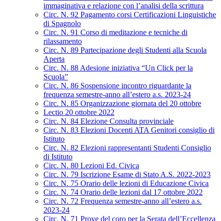
immaginativa e relazione con l’analisi della scrittura
Circ. N. 92 Pagamento corsi Certificazioni Linguistiche
di Spagnolo
Circ. N. 91 Corso di meditazione e tecniche di
rilassamento
Circ. N. 89 Partecipazione degli Studenti alla Scuola
Aperta
Circ. N. 88 Adesione iniziativa “Un Click per la
Scuola”
Circ. N. 86 Sospensione incontro riguardante la
frequenza semestre-anno all’estero a.s. 2023-24
Circ. N. 85 Organizzazione giornata del 20 ottobre
Lectio 20 ottobre 2022
Circ. N. 84 Elezione Consulta provinciale
Circ. N. 83 Elezioni Docenti ATA Genitori consiglio di
Istituto
Circ. N. 82 Elezioni rappresentanti Studenti Consiglio
di Istituto
Circ. N. 80 Lezioni Ed. Civica
Circ. N. 79 Iscrizione Esame di Stato A.S. 2022-2023
Circ. N. 75 Orario delle lezioni di Educazione Civica
Circ. N. 74 Orario delle lezioni dal 17 ottobre 2022
Circ. N. 72 Frequenza semestre-anno all’estero a.s.
2023-24
Circ. N. 71 Prove del coro per la Serata dell’Eccellenza