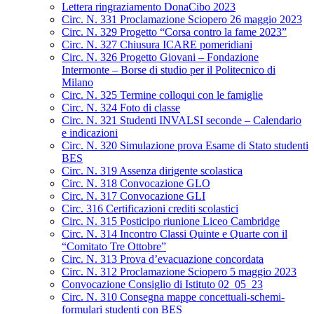
Lettera ringraziamento DonaCibo 2023
Circ. N. 331 Proclamazione Sciopero 26 maggio 2023
Circ. N. 329 Progetto “Corsa contro la fame 2023”
Circ. N. 327 Chiusura ICARE pomeridiani
Circ. N. 326 Progetto Giovani – Fondazione
Intermonte – Borse di studio per il Politecnico di
Milano
Circ. N. 325 Termine colloqui con le famiglie
Circ. N. 324 Foto di classe
Circ. N. 321 Studenti INVALSI seconde – Calendario
e indicazioni
Circ. N. 320 Simulazione prova Esame di Stato studenti
BES
Circ. N. 319 Assenza dirigente scolastica
Circ. N. 318 Convocazione GLO
Circ. N. 317 Convocazione GLI
Circ. 316 Certificazioni crediti scolastici
Circ. N. 315 Posticipo riunione Liceo Cambridge
Circ. N. 314 Incontro Classi Quinte e Quarte con il
“Comitato Tre Ottobre”
Circ. N. 313 Prova d’evacuazione concordata
Circ. N. 312 Proclamazione Sciopero 5 maggio 2023
Convocazione Consiglio di Istituto 02_05_23
Circ. N. 310 Consegna mappe concettuali-schemi-
formulari studenti con BES