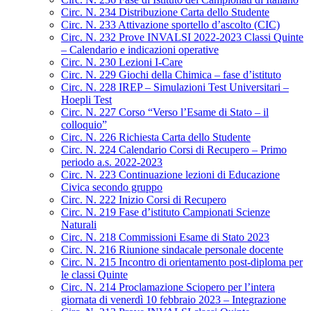
Circ. N. 234 Distribuzione Carta dello Studente
Circ. N. 233 Attivazione sportello d’ascolto (CIC)
Circ. N. 232 Prove INVALSI 2022-2023 Classi Quinte
– Calendario e indicazioni operative
Circ. N. 230 Lezioni I-Care
Circ. N. 229 Giochi della Chimica – fase d’istituto
Circ. N. 228 IREP – Simulazioni Test Universitari –
Hoepli Test
Circ. N. 227 Corso “Verso l’Esame di Stato – il
colloquio”
Circ. N. 226 Richiesta Carta dello Studente
Circ. N. 224 Calendario Corsi di Recupero – Primo
periodo a.s. 2022-2023
Circ. N. 223 Continuazione lezioni di Educazione
Civica secondo gruppo
Circ. N. 222 Inizio Corsi di Recupero
Circ. N. 219 Fase d’istituto Campionati Scienze
Naturali
Circ. N. 218 Commissioni Esame di Stato 2023
Circ. N. 216 Riunione sindacale personale docente
Circ. N. 215 Incontro di orientamento post-diploma per
le classi Quinte
Circ. N. 214 Proclamazione Sciopero per l’intera
giornata di venerdì 10 febbraio 2023 – Integrazione