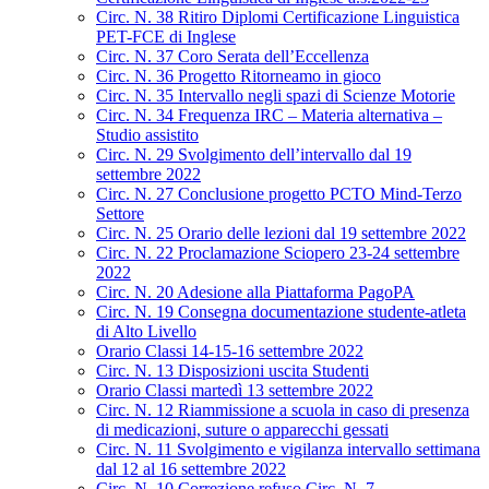
Circ. N. 38 Ritiro Diplomi Certificazione Linguistica
PET-FCE di Inglese
Circ. N. 37 Coro Serata dell’Eccellenza
Circ. N. 36 Progetto Ritorneamo in gioco
Circ. N. 35 Intervallo negli spazi di Scienze Motorie
Circ. N. 34 Frequenza IRC – Materia alternativa –
Studio assistito
Circ. N. 29 Svolgimento dell’intervallo dal 19
settembre 2022
Circ. N. 27 Conclusione progetto PCTO Mind-Terzo
Settore
Circ. N. 25 Orario delle lezioni dal 19 settembre 2022
Circ. N. 22 Proclamazione Sciopero 23-24 settembre
2022
Circ. N. 20 Adesione alla Piattaforma PagoPA
Circ. N. 19 Consegna documentazione studente-atleta
di Alto Livello
Orario Classi 14-15-16 settembre 2022
Circ. N. 13 Disposizioni uscita Studenti
Orario Classi martedì 13 settembre 2022
Circ. N. 12 Riammissione a scuola in caso di presenza
di medicazioni, suture o apparecchi gessati
Circ. N. 11 Svolgimento e vigilanza intervallo settimana
dal 12 al 16 settembre 2022
Circ. N. 10 Correzione refuso Circ. N. 7