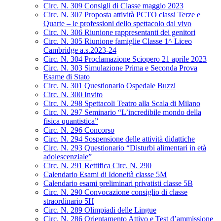
Circ. N. 309 Consigli di Classe maggio 2023
Circ. N. 307 Proposta attività PCTO classi Terze e
Quarte – le professioni dello spettacolo dal vivo
Circ. N. 306 Riunione rappresentanti dei genitori
Circ. N. 305 Riunione famiglie Classe 1^ Liceo
Cambridge a.s.2023-24
Circ. N. 304 Proclamazione Sciopero 21 aprile 2023
Circ. N. 303 Simulazione Prima e Seconda Prova
Esame di Stato
Circ. N. 301 Questionario Ospedale Buzzi
Circ. N. 300 Invito
Circ. N. 298 Spettacoli Teatro alla Scala di Milano
Circ. N. 297 Seminario “L’incredibile mondo della
fisica quantistica”
Circ. N. 296 Concorso
Circ. N. 294 Sospensione delle attività didattiche
Circ. N. 293 Questionario “Disturbi alimentari in età
adolescenziale”
Circ. N. 291 Rettifica Circ. N. 290
Calendario Esami di Idoneità classe 5M
Calendario esami preliminari privatisti classe 5B
Circ. N. 290 Convocazione consiglio di classe
straordinario 5H
Circ. N. 289 Olimpiadi delle Lingue
Circ. N. 286 Orientamento Attivo e Test d’ammissione