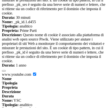
misurare le prestazioni del sito. È un cookie di tipo pattern, in cui il
prefisso _pk_ses è seguito da una breve serie di numeri e lettere, che
si ritiene sia un codice di riferimento per il dominio che imposta il
cookie.
Durata:
30 minuti
Nome:
_pk_id.1.d455
Tipologia:
analitico
Proprieta:
Prime Parti
Descrizione:
Questo nome di cookie è associato alla piattaforma di
analisi web open source Piwik. Viene utilizzato per aiutare i
proprietari di siti Web a monitorare il comportamento dei visitatori e
misurare le prestazioni del sito. È un cookie di tipo pattern, in cui il
prefisso _pk_id è seguito da una breve serie di numeri e lettere, che
si ritiene sia un codice di riferimento per il dominio che imposta il
cookie.
Durata:
1 anno
www.youtube.com
Nome
Tipologia
Proprieta
Descrizione
Durata
Nome:
YSC
Tipologia:
analitico