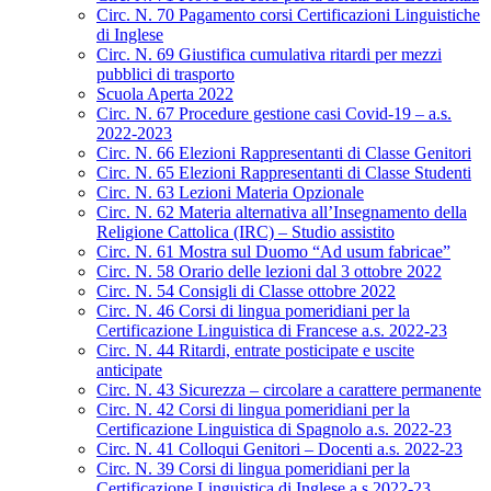
Circ. N. 70 Pagamento corsi Certificazioni Linguistiche
di Inglese
Circ. N. 69 Giustifica cumulativa ritardi per mezzi
pubblici di trasporto
Scuola Aperta 2022
Circ. N. 67 Procedure gestione casi Covid-19 – a.s.
2022-2023
Circ. N. 66 Elezioni Rappresentanti di Classe Genitori
Circ. N. 65 Elezioni Rappresentanti di Classe Studenti
Circ. N. 63 Lezioni Materia Opzionale
Circ. N. 62 Materia alternativa all’Insegnamento della
Religione Cattolica (IRC) – Studio assistito
Circ. N. 61 Mostra sul Duomo “Ad usum fabricae”
Circ. N. 58 Orario delle lezioni dal 3 ottobre 2022
Circ. N. 54 Consigli di Classe ottobre 2022
Circ. N. 46 Corsi di lingua pomeridiani per la
Certificazione Linguistica di Francese a.s. 2022-23
Circ. N. 44 Ritardi, entrate posticipate e uscite
anticipate
Circ. N. 43 Sicurezza – circolare a carattere permanente
Circ. N. 42 Corsi di lingua pomeridiani per la
Certificazione Linguistica di Spagnolo a.s. 2022-23
Circ. N. 41 Colloqui Genitori – Docenti a.s. 2022-23
Circ. N. 39 Corsi di lingua pomeridiani per la
Certificazione Linguistica di Inglese a.s.2022-23