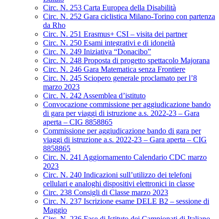
Circ. N. 253 Carta Europea della Disabilità
Circ. N. 252 Gara ciclistica Milano-Torino con partenza
da Rho
Circ. N. 251 Erasmus+ CSI – visita dei partner
Circ. N. 250 Esami integrativi e di idoneità
Circ. N. 249 Iniziativa “Donacibo”
Circ. N. 248 Proposta di progetto spettacolo Majorana
Circ. N. 246 Gara Matematica senza Frontiere
Circ. N. 245 Sciopero generale proclamato per l’8
marzo 2023
Circ. N. 242 Assemblea d’istituto
Convocazione commissione per aggiudicazione bando
di gara per viaggi di istruzione a.s. 2022-23 – Gara
aperta – CIG 8858865
Commissione per aggiudicazione bando di gara per
viaggi di istruzione a.s. 2022-23 – Gara aperta – CIG
8858865
Circ. N. 241 Aggiornamento Calendario CDC marzo
2023
Circ. N. 240 Indicazioni sull’utilizzo dei telefoni
cellulari e analoghi dispositivi elettronici in classe
Circ. 238 Consigli di Classe marzo 2023
Circ. N. 237 Iscrizione esame DELE B2 – sessione di
Maggio
Circ. N. 236 Fase di Istituto dei Campionati di Italiano