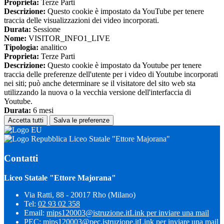
Proprieta:
Terze Parti
Descrizione:
Questo cookie è impostato da YouTube per tenere
traccia delle visualizzazioni dei video incorporati.
Durata:
Sessione
Nome:
VISITOR_INFO1_LIVE
Tipologia:
analitico
Proprieta:
Terze Parti
Descrizione:
Questo cookie è impostato da Youtube per tenere
traccia delle preferenze dell'utente per i video di Youtube incorporati
nei siti; può anche determinare se il visitatore del sito web sta
utilizzando la nuova o la vecchia versione dell'interfaccia di
Youtube.
Durata:
6 mesi
Accetta tutti
Salva le preferenze
Liceo Statale "Ettore Majorana"
Contatti
Liceo Statale "Ettore Majorana"
Via Ratti, 88 - 20017 Rho (Milano)
Tel:
02 93 02 358
Email:
mips120003@istruzione.it
Link per inviare una mail
PEC:
mips120003@pec.istruzione.it
Link per inviare una mail