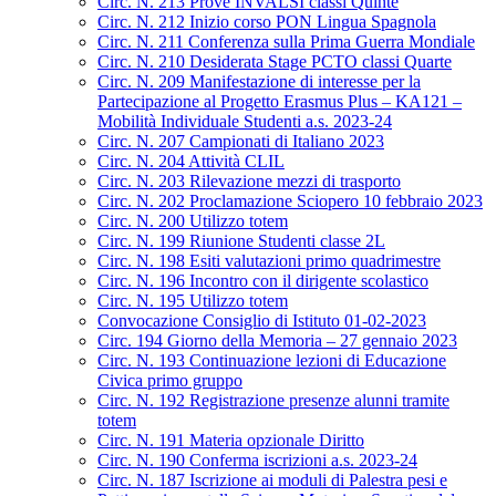
Circ. N. 213 Prove INVALSI classi Quinte
Circ. N. 212 Inizio corso PON Lingua Spagnola
Circ. N. 211 Conferenza sulla Prima Guerra Mondiale
Circ. N. 210 Desiderata Stage PCTO classi Quarte
Circ. N. 209 Manifestazione di interesse per la
Partecipazione al Progetto Erasmus Plus – KA121 –
Mobilità Individuale Studenti a.s. 2023-24
Circ. N. 207 Campionati di Italiano 2023
Circ. N. 204 Attività CLIL
Circ. N. 203 Rilevazione mezzi di trasporto
Circ. N. 202 Proclamazione Sciopero 10 febbraio 2023
Circ. N. 200 Utilizzo totem
Circ. N. 199 Riunione Studenti classe 2L
Circ. N. 198 Esiti valutazioni primo quadrimestre
Circ. N. 196 Incontro con il dirigente scolastico
Circ. N. 195 Utilizzo totem
Convocazione Consiglio di Istituto 01-02-2023
Circ. 194 Giorno della Memoria – 27 gennaio 2023
Circ. N. 193 Continuazione lezioni di Educazione
Civica primo gruppo
Circ. N. 192 Registrazione presenze alunni tramite
totem
Circ. N. 191 Materia opzionale Diritto
Circ. N. 190 Conferma iscrizioni a.s. 2023-24
Circ. N. 187 Iscrizione ai moduli di Palestra pesi e