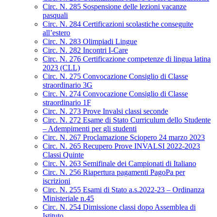
Circ. N. 285 Sospensione delle lezioni vacanze
pasquali
Circ. N. 284 Certificazioni scolastiche conseguite
all’estero
Circ. N. 283 Olimpiadi Lingue
Circ. N. 282 Incontri I-Care
Circ. N. 276 Certificazione competenze di lingua latina
2023 (CLL)
Circ. N. 275 Convocazione Consiglio di Classe
straordinario 3G
Circ. N. 274 Convocazione Consiglio di Classe
straordinario 1F
Circ. N. 273 Prove Invalsi classi seconde
Circ. N. 272 Esame di Stato Curriculum dello Studente
– Adempimenti per gli studenti
Circ. N. 267 Proclamazione Sciopero 24 marzo 2023
Circ. N. 265 Recupero Prove INVALSI 2022-2023
Classi Quinte
Circ. N. 263 Semifinale dei Campionati di Italiano
Circ. N. 256 Riapertura pagamenti PagoPa per
iscrizioni
Circ. N. 255 Esami di Stato a.s.2022-23 – Ordinanza
Ministeriale n.45
Circ. N. 254 Dimissione classi dopo Assemblea di
Istituto