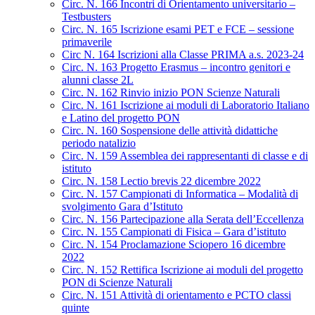
Circ. N. 166 Incontri di Orientamento universitario –
Testbusters
Circ. N. 165 Iscrizione esami PET e FCE – sessione
primaverile
Circ N. 164 Iscrizioni alla Classe PRIMA a.s. 2023-24
Circ. N. 163 Progetto Erasmus – incontro genitori e
alunni classe 2L
Circ. N. 162 Rinvio inizio PON Scienze Naturali
Circ. N. 161 Iscrizione ai moduli di Laboratorio Italiano
e Latino del progetto PON
Circ. N. 160 Sospensione delle attività didattiche
periodo natalizio
Circ. N. 159 Assemblea dei rappresentanti di classe e di
istituto
Circ. N. 158 Lectio brevis 22 dicembre 2022
Circ. N. 157 Campionati di Informatica – Modalità di
svolgimento Gara d’Istituto
Circ. N. 156 Partecipazione alla Serata dell’Eccellenza
Circ. N. 155 Campionati di Fisica – Gara d’istituto
Circ. N. 154 Proclamazione Sciopero 16 dicembre
2022
Circ. N. 152 Rettifica Iscrizione ai moduli del progetto
PON di Scienze Naturali
Circ. N. 151 Attività di orientamento e PCTO classi
quinte