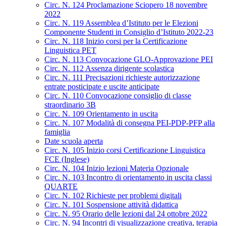
Circ. N. 124 Proclamazione Sciopero 18 novembre
2022
Circ. N. 119 Assemblea d’Istituto per le Elezioni
Componente Studenti in Consiglio d’Istituto 2022-23
Circ. N. 118 Inizio corsi per la Certificazione
Linguistica PET
Circ. N. 113 Convocazione GLO-Approvazione PEI
Circ. N. 112 Assenza dirigente scolastica
Circ. N. 111 Precisazioni richieste autorizzazione
entrate posticipate e uscite anticipate
Circ. N. 110 Convocazione consiglio di classe
straordinario 3B
Circ. N. 109 Orientamento in uscita
Circ. N. 107 Modalità di consegna PEI-PDP-PFP alla
famiglia
Date scuola aperta
Circ. N. 105 Inizio corsi Certificazione Linguistica
FCE (Inglese)
Circ. N. 104 Inizio lezioni Materia Opzionale
Circ. N. 103 Incontro di orientamento in uscita classi
QUARTE
Circ. N. 102 Richieste per problemi digitali
Circ. N. 101 Sospensione attività didattica
Circ. N. 95 Orario delle lezioni dal 24 ottobre 2022
Circ. N. 94 Incontri di visualizzazione creativa, terapia