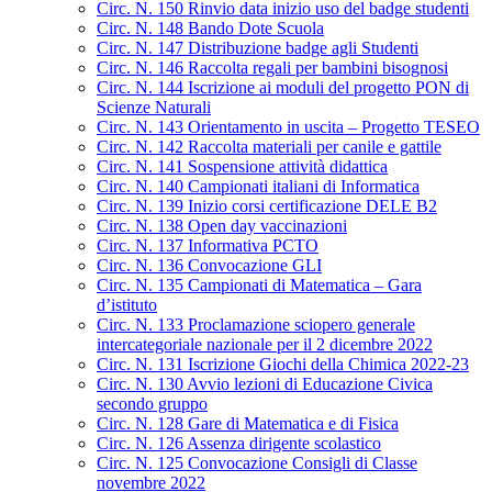
Circ. N. 150 Rinvio data inizio uso del badge studenti
Circ. N. 148 Bando Dote Scuola
Circ. N. 147 Distribuzione badge agli Studenti
Circ. N. 146 Raccolta regali per bambini bisognosi
Circ. N. 144 Iscrizione ai moduli del progetto PON di
Scienze Naturali
Circ. N. 143 Orientamento in uscita – Progetto TESEO
Circ. N. 142 Raccolta materiali per canile e gattile
Circ. N. 141 Sospensione attività didattica
Circ. N. 140 Campionati italiani di Informatica
Circ. N. 139 Inizio corsi certificazione DELE B2
Circ. N. 138 Open day vaccinazioni
Circ. N. 137 Informativa PCTO
Circ. N. 136 Convocazione GLI
Circ. N. 135 Campionati di Matematica – Gara
d’istituto
Circ. N. 133 Proclamazione sciopero generale
intercategoriale nazionale per il 2 dicembre 2022
Circ. N. 131 Iscrizione Giochi della Chimica 2022-23
Circ. N. 130 Avvio lezioni di Educazione Civica
secondo gruppo
Circ. N. 128 Gare di Matematica e di Fisica
Circ. N. 126 Assenza dirigente scolastico
Circ. N. 125 Convocazione Consigli di Classe
novembre 2022