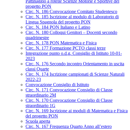
Pattinaggio a rotelle Scienze Motorie e Sportive del
progetto PON
Circ. N. 186 Convocazione Comitato Studentesco
Circ. N. 185 Iscrizione al modulo di Laboratorio di
Lingua Spagnola del progetto PON
Circ. N. 184 PON Italiano e Latino
Circ. N. 180 Colloqui Genitori – Docenti secondo
quadrimestre
Circ. N. 178 PON Matematica e Fisica
Circ. N. 177 Formazione PCTO classi terze
Integrazione punto o.d.g. Consiglio di Istituto 10-01-
2023
Circ. N. 176 Secondo incontro Orientamento in uscita
classi Quarte
Circ. N. 174 Iscrizione campionati di Scienze Naturali
2022-23
Convocazione Consiglio di Istituto
Circ. N. 171 Convocazione Consiglio di Classe
straordinario 2M
Circ. N. 170 Convocazione Consiglio di Classe
straordinario 1G
Circ. N. 169 Iscrizione ai moduli di Matematica e Fisica
del progetto PON
Scuola aperta
Circ. N. 167 Frequenza Quarto Anno all’estero