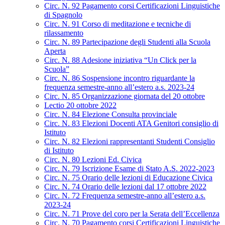
Circ. N. 92 Pagamento corsi Certificazioni Linguistiche
di Spagnolo
Circ. N. 91 Corso di meditazione e tecniche di
rilassamento
Circ. N. 89 Partecipazione degli Studenti alla Scuola
Aperta
Circ. N. 88 Adesione iniziativa “Un Click per la
Scuola”
Circ. N. 86 Sospensione incontro riguardante la
frequenza semestre-anno all’estero a.s. 2023-24
Circ. N. 85 Organizzazione giornata del 20 ottobre
Lectio 20 ottobre 2022
Circ. N. 84 Elezione Consulta provinciale
Circ. N. 83 Elezioni Docenti ATA Genitori consiglio di
Istituto
Circ. N. 82 Elezioni rappresentanti Studenti Consiglio
di Istituto
Circ. N. 80 Lezioni Ed. Civica
Circ. N. 79 Iscrizione Esame di Stato A.S. 2022-2023
Circ. N. 75 Orario delle lezioni di Educazione Civica
Circ. N. 74 Orario delle lezioni dal 17 ottobre 2022
Circ. N. 72 Frequenza semestre-anno all’estero a.s.
2023-24
Circ. N. 71 Prove del coro per la Serata dell’Eccellenza
Circ. N. 70 Pagamento corsi Certificazioni Linguistiche