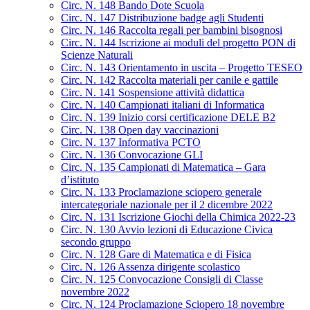
Circ. N. 148 Bando Dote Scuola
Circ. N. 147 Distribuzione badge agli Studenti
Circ. N. 146 Raccolta regali per bambini bisognosi
Circ. N. 144 Iscrizione ai moduli del progetto PON di
Scienze Naturali
Circ. N. 143 Orientamento in uscita – Progetto TESEO
Circ. N. 142 Raccolta materiali per canile e gattile
Circ. N. 141 Sospensione attività didattica
Circ. N. 140 Campionati italiani di Informatica
Circ. N. 139 Inizio corsi certificazione DELE B2
Circ. N. 138 Open day vaccinazioni
Circ. N. 137 Informativa PCTO
Circ. N. 136 Convocazione GLI
Circ. N. 135 Campionati di Matematica – Gara
d’istituto
Circ. N. 133 Proclamazione sciopero generale
intercategoriale nazionale per il 2 dicembre 2022
Circ. N. 131 Iscrizione Giochi della Chimica 2022-23
Circ. N. 130 Avvio lezioni di Educazione Civica
secondo gruppo
Circ. N. 128 Gare di Matematica e di Fisica
Circ. N. 126 Assenza dirigente scolastico
Circ. N. 125 Convocazione Consigli di Classe
novembre 2022
Circ. N. 124 Proclamazione Sciopero 18 novembre