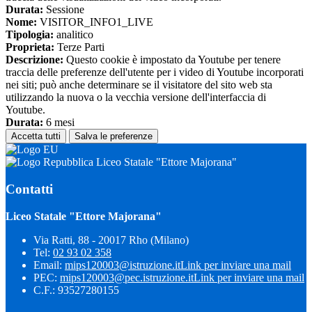
Durata:
Sessione
Nome:
VISITOR_INFO1_LIVE
Tipologia:
analitico
Proprieta:
Terze Parti
Descrizione:
Questo cookie è impostato da Youtube per tenere
traccia delle preferenze dell'utente per i video di Youtube incorporati
nei siti; può anche determinare se il visitatore del sito web sta
utilizzando la nuova o la vecchia versione dell'interfaccia di
Youtube.
Durata:
6 mesi
Accetta tutti
Salva le preferenze
Liceo Statale "Ettore Majorana"
Contatti
Liceo Statale "Ettore Majorana"
Via Ratti, 88 - 20017 Rho (Milano)
Tel:
02 93 02 358
Email:
mips120003@istruzione.it
Link per inviare una mail
PEC:
mips120003@pec.istruzione.it
Link per inviare una mail
C.F.: 93527280155