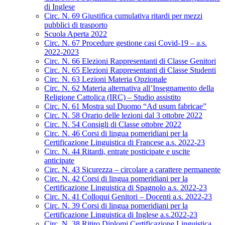
di Inglese
Circ. N. 69 Giustifica cumulativa ritardi per mezzi
pubblici di trasporto
Scuola Aperta 2022
Circ. N. 67 Procedure gestione casi Covid-19 – a.s.
2022-2023
Circ. N. 66 Elezioni Rappresentanti di Classe Genitori
Circ. N. 65 Elezioni Rappresentanti di Classe Studenti
Circ. N. 63 Lezioni Materia Opzionale
Circ. N. 62 Materia alternativa all’Insegnamento della
Religione Cattolica (IRC) – Studio assistito
Circ. N. 61 Mostra sul Duomo “Ad usum fabricae”
Circ. N. 58 Orario delle lezioni dal 3 ottobre 2022
Circ. N. 54 Consigli di Classe ottobre 2022
Circ. N. 46 Corsi di lingua pomeridiani per la
Certificazione Linguistica di Francese a.s. 2022-23
Circ. N. 44 Ritardi, entrate posticipate e uscite
anticipate
Circ. N. 43 Sicurezza – circolare a carattere permanente
Circ. N. 42 Corsi di lingua pomeridiani per la
Certificazione Linguistica di Spagnolo a.s. 2022-23
Circ. N. 41 Colloqui Genitori – Docenti a.s. 2022-23
Circ. N. 39 Corsi di lingua pomeridiani per la
Certificazione Linguistica di Inglese a.s.2022-23
Circ. N. 38 Ritiro Diplomi Certificazione Linguistica