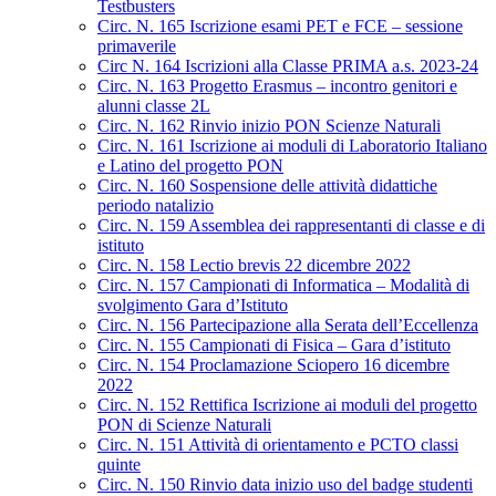
Testbusters
Circ. N. 165 Iscrizione esami PET e FCE – sessione
primaverile
Circ N. 164 Iscrizioni alla Classe PRIMA a.s. 2023-24
Circ. N. 163 Progetto Erasmus – incontro genitori e
alunni classe 2L
Circ. N. 162 Rinvio inizio PON Scienze Naturali
Circ. N. 161 Iscrizione ai moduli di Laboratorio Italiano
e Latino del progetto PON
Circ. N. 160 Sospensione delle attività didattiche
periodo natalizio
Circ. N. 159 Assemblea dei rappresentanti di classe e di
istituto
Circ. N. 158 Lectio brevis 22 dicembre 2022
Circ. N. 157 Campionati di Informatica – Modalità di
svolgimento Gara d’Istituto
Circ. N. 156 Partecipazione alla Serata dell’Eccellenza
Circ. N. 155 Campionati di Fisica – Gara d’istituto
Circ. N. 154 Proclamazione Sciopero 16 dicembre
2022
Circ. N. 152 Rettifica Iscrizione ai moduli del progetto
PON di Scienze Naturali
Circ. N. 151 Attività di orientamento e PCTO classi
quinte
Circ. N. 150 Rinvio data inizio uso del badge studenti