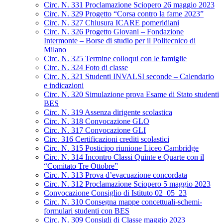
Circ. N. 331 Proclamazione Sciopero 26 maggio 2023
Circ. N. 329 Progetto “Corsa contro la fame 2023”
Circ. N. 327 Chiusura ICARE pomeridiani
Circ. N. 326 Progetto Giovani – Fondazione
Intermonte – Borse di studio per il Politecnico di
Milano
Circ. N. 325 Termine colloqui con le famiglie
Circ. N. 324 Foto di classe
Circ. N. 321 Studenti INVALSI seconde – Calendario
e indicazioni
Circ. N. 320 Simulazione prova Esame di Stato studenti
BES
Circ. N. 319 Assenza dirigente scolastica
Circ. N. 318 Convocazione GLO
Circ. N. 317 Convocazione GLI
Circ. 316 Certificazioni crediti scolastici
Circ. N. 315 Posticipo riunione Liceo Cambridge
Circ. N. 314 Incontro Classi Quinte e Quarte con il
“Comitato Tre Ottobre”
Circ. N. 313 Prova d’evacuazione concordata
Circ. N. 312 Proclamazione Sciopero 5 maggio 2023
Convocazione Consiglio di Istituto 02_05_23
Circ. N. 310 Consegna mappe concettuali-schemi-
formulari studenti con BES
Circ. N. 309 Consigli di Classe maggio 2023