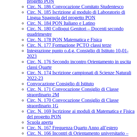
progetto PON
Circ. N. 186 Convocazione Comitato Studentesco
Circ. N. 185 Iscrizione al modulo di Laboratorio di
Lingua Spagnola del progetto PON
Circ. N. 184 PON Italiano e Latino
Circ. N. 180 Colloqui Genitori – Docenti secondo
quadrimestre
Circ. N. 178 PON Matematica e Fisica
Circ. N. 177 Formazione PCTO classi terze
Integrazione punto o.d.g. Consiglio di Istituto 10-01-
2023
Circ. N. 176 Secondo incontro Orientamento in uscita
classi Quarte
Circ. N. 174 Iscrizione campionati di Scienze Naturali
2022-23
Convocazione Consiglio di Istituto
Circ. N. 171 Convocazione Consiglio di Classe
straordinario 2M
Circ. N. 170 Convocazione Consiglio di Classe
straordinario 1G
Circ. N. 169 Iscrizione ai moduli di Matematica e Fisica
del progetto PON
Scuola aperta
Circ. N. 167 Frequenza Quarto Anno all’estero
Circ. N. 166 Incontri di Orientamento universitario –