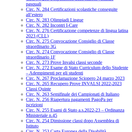
pasquali
Circ. N. 284 Certificazioni scolastiche conseguite
all’estero
Circ. N. 283 Olimpiadi Lingue
Circ. N. 282 Incontri I-Care
Circ. N. 276 Certificazione competenze di lingua latina
2023 (CLL)
Circ. N. 275 Convocazione Consiglio di Classe
straordinario 3G
Circ. N. 274 Convocazione Consiglio di Classe
straordinario 1F
Circ. N. 273 Prove Invalsi classi seconde
Circ. N. 272 Esame di Stato Curriculum dello Studente
– Adempimenti per gli studenti
Circ. N. 267 Proclamazione Sciopero 24 marzo 2023
Circ. N. 265 Recupero Prove INVALSI 2022-2023
Classi Quinte
Circ. N. 263 Semifinale dei Campionati di Italiano
Circ. N. 256 Riapertura pagamenti PagoPa per
iscrizioni
Circ. N. 255 Esami di Stato a.s.2022-23 – Ordinanza
Ministeriale n.45
Circ. N. 254 Dimissione classi dopo Assemblea di
Istituto
Circ. N. 253 Carta Europea della Disabilità