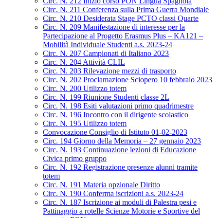
Circ. N. 212 Inizio corso PON Lingua Spagnola
Circ. N. 211 Conferenza sulla Prima Guerra Mondiale
Circ. N. 210 Desiderata Stage PCTO classi Quarte
Circ. N. 209 Manifestazione di interesse per la
Partecipazione al Progetto Erasmus Plus – KA121 –
Mobilità Individuale Studenti a.s. 2023-24
Circ. N. 207 Campionati di Italiano 2023
Circ. N. 204 Attività CLIL
Circ. N. 203 Rilevazione mezzi di trasporto
Circ. N. 202 Proclamazione Sciopero 10 febbraio 2023
Circ. N. 200 Utilizzo totem
Circ. N. 199 Riunione Studenti classe 2L
Circ. N. 198 Esiti valutazioni primo quadrimestre
Circ. N. 196 Incontro con il dirigente scolastico
Circ. N. 195 Utilizzo totem
Convocazione Consiglio di Istituto 01-02-2023
Circ. 194 Giorno della Memoria – 27 gennaio 2023
Circ. N. 193 Continuazione lezioni di Educazione
Civica primo gruppo
Circ. N. 192 Registrazione presenze alunni tramite
totem
Circ. N. 191 Materia opzionale Diritto
Circ. N. 190 Conferma iscrizioni a.s. 2023-24
Circ. N. 187 Iscrizione ai moduli di Palestra pesi e
Pattinaggio a rotelle Scienze Motorie e Sportive del