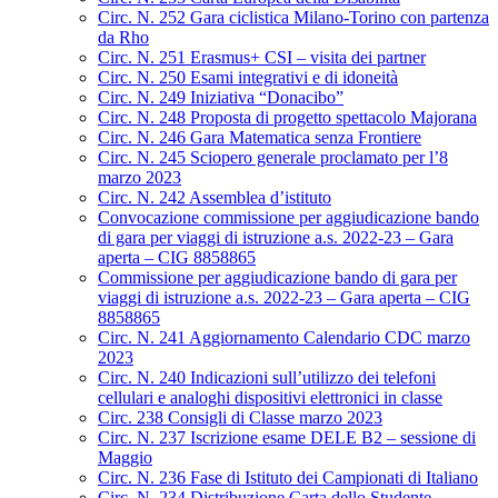
Circ. N. 252 Gara ciclistica Milano-Torino con partenza
da Rho
Circ. N. 251 Erasmus+ CSI – visita dei partner
Circ. N. 250 Esami integrativi e di idoneità
Circ. N. 249 Iniziativa “Donacibo”
Circ. N. 248 Proposta di progetto spettacolo Majorana
Circ. N. 246 Gara Matematica senza Frontiere
Circ. N. 245 Sciopero generale proclamato per l’8
marzo 2023
Circ. N. 242 Assemblea d’istituto
Convocazione commissione per aggiudicazione bando
di gara per viaggi di istruzione a.s. 2022-23 – Gara
aperta – CIG 8858865
Commissione per aggiudicazione bando di gara per
viaggi di istruzione a.s. 2022-23 – Gara aperta – CIG
8858865
Circ. N. 241 Aggiornamento Calendario CDC marzo
2023
Circ. N. 240 Indicazioni sull’utilizzo dei telefoni
cellulari e analoghi dispositivi elettronici in classe
Circ. 238 Consigli di Classe marzo 2023
Circ. N. 237 Iscrizione esame DELE B2 – sessione di
Maggio
Circ. N. 236 Fase di Istituto dei Campionati di Italiano
Circ. N. 234 Distribuzione Carta dello Studente