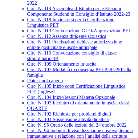
2022
Circ. N. 119 Assemblea d’Istituto per le Elezioni
Componente Studenti in Consiglio d’Istituto 2022-23
Circ. N. 118 Inizio corsi per la Certificazione
Linguistica PET
Circ. N. 113 Convocazione GLO-Approvazione PEI
Circ. N. 112 Assenza dirigente scolastica
Circ. N. 111 Precisazioni richieste autorizzazione
entrate posticipate e uscite anticipate
Circ. N. 110 Convocazione consiglio di classe
straordinario 3B
Circ. N. 109 Orientamento in uscita
Circ. N. 107 Modalità di consegna PEI-PDP-PFP alla
famiglia
Date scuola aperta
Circ. N. 105 Inizio corsi Certificazione Linguistica
FCE (Inglese)
Circ. N. 104 Inizio lezioni Materia Opzionale
Circ. N. 103 Incontro di orientamento in uscita classi
QUARTE
Circ. N. 102 Richieste per problemi digitali
Circ. N. 101 Sospensione attività didattica
Circ. N. 95 Orario delle lezioni dal 24 ottobre 2022
Circ. N. 94 Incontri di visualizzazione creativa, terapia
immaginativa e relazione con l’analisi della scrittura