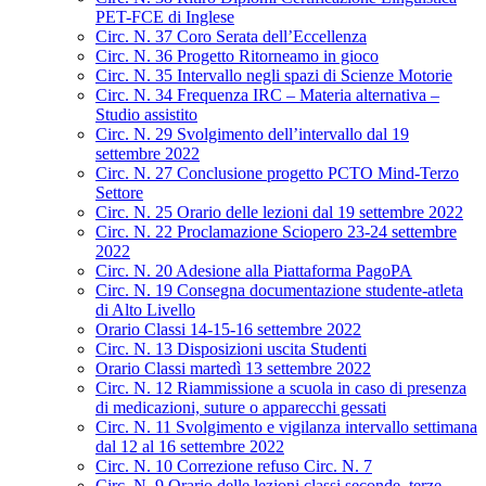
PET-FCE di Inglese
Circ. N. 37 Coro Serata dell’Eccellenza
Circ. N. 36 Progetto Ritorneamo in gioco
Circ. N. 35 Intervallo negli spazi di Scienze Motorie
Circ. N. 34 Frequenza IRC – Materia alternativa –
Studio assistito
Circ. N. 29 Svolgimento dell’intervallo dal 19
settembre 2022
Circ. N. 27 Conclusione progetto PCTO Mind-Terzo
Settore
Circ. N. 25 Orario delle lezioni dal 19 settembre 2022
Circ. N. 22 Proclamazione Sciopero 23-24 settembre
2022
Circ. N. 20 Adesione alla Piattaforma PagoPA
Circ. N. 19 Consegna documentazione studente-atleta
di Alto Livello
Orario Classi 14-15-16 settembre 2022
Circ. N. 13 Disposizioni uscita Studenti
Orario Classi martedì 13 settembre 2022
Circ. N. 12 Riammissione a scuola in caso di presenza
di medicazioni, suture o apparecchi gessati
Circ. N. 11 Svolgimento e vigilanza intervallo settimana
dal 12 al 16 settembre 2022
Circ. N. 10 Correzione refuso Circ. N. 7
Circ. N. 9 Orario delle lezioni classi seconde, terze,