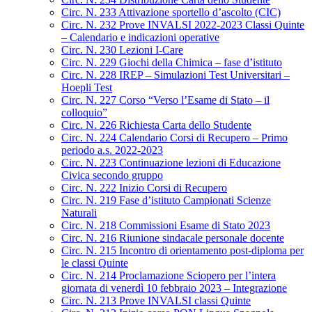
Circ. N. 233 Attivazione sportello d’ascolto (CIC)
Circ. N. 232 Prove INVALSI 2022-2023 Classi Quinte
– Calendario e indicazioni operative
Circ. N. 230 Lezioni I-Care
Circ. N. 229 Giochi della Chimica – fase d’istituto
Circ. N. 228 IREP – Simulazioni Test Universitari –
Hoepli Test
Circ. N. 227 Corso “Verso l’Esame di Stato – il
colloquio”
Circ. N. 226 Richiesta Carta dello Studente
Circ. N. 224 Calendario Corsi di Recupero – Primo
periodo a.s. 2022-2023
Circ. N. 223 Continuazione lezioni di Educazione
Civica secondo gruppo
Circ. N. 222 Inizio Corsi di Recupero
Circ. N. 219 Fase d’istituto Campionati Scienze
Naturali
Circ. N. 218 Commissioni Esame di Stato 2023
Circ. N. 216 Riunione sindacale personale docente
Circ. N. 215 Incontro di orientamento post-diploma per
le classi Quinte
Circ. N. 214 Proclamazione Sciopero per l’intera
giornata di venerdì 10 febbraio 2023 – Integrazione
Circ. N. 213 Prove INVALSI classi Quinte