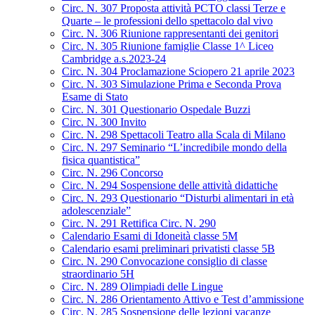
Circ. N. 307 Proposta attività PCTO classi Terze e
Quarte – le professioni dello spettacolo dal vivo
Circ. N. 306 Riunione rappresentanti dei genitori
Circ. N. 305 Riunione famiglie Classe 1^ Liceo
Cambridge a.s.2023-24
Circ. N. 304 Proclamazione Sciopero 21 aprile 2023
Circ. N. 303 Simulazione Prima e Seconda Prova
Esame di Stato
Circ. N. 301 Questionario Ospedale Buzzi
Circ. N. 300 Invito
Circ. N. 298 Spettacoli Teatro alla Scala di Milano
Circ. N. 297 Seminario “L’incredibile mondo della
fisica quantistica”
Circ. N. 296 Concorso
Circ. N. 294 Sospensione delle attività didattiche
Circ. N. 293 Questionario “Disturbi alimentari in età
adolescenziale”
Circ. N. 291 Rettifica Circ. N. 290
Calendario Esami di Idoneità classe 5M
Calendario esami preliminari privatisti classe 5B
Circ. N. 290 Convocazione consiglio di classe
straordinario 5H
Circ. N. 289 Olimpiadi delle Lingue
Circ. N. 286 Orientamento Attivo e Test d’ammissione
Circ. N. 285 Sospensione delle lezioni vacanze