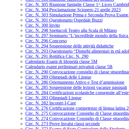
Circ. N. 305 Riunione famiglie Classe 1^ Liceo Cambrid
Circ. N. 304 Proclamazione Sciopero 21 aprile 2023
Circ. N. 303 Simulazione Prima e Seconda Prova Esame 
Circ. N. 301 Questionario Ospedale Buzzi
Circ. N. 300 Invito
Circ. N. 298 Spettacoli Teatro alla Scala di Milano
Circ. N. 297 Seminario “L’incredibile mondo della fisica 
Circ. N. 296 Concorso
Circ. N. 294 Sospensione delle attività didattiche
Circ. N. 293 Questionario “Disturbi alimentari in età ado
Circ. N. 291 Rettifica Circ. N. 290
Calendario Esami di Idoneità classe 5M
Calendario esami preliminari privatisti classe 5B
Circ. N. 290 Convocazione consiglio di classe straordin
Circ. N. 289 Olimpiadi delle Lingue
Circ. N. 286 Orientamento Attivo e Test d’ammissione
Circ. N. 285 Sospensione delle lezioni vacanze pasquali
Circ. N. 284 Certificazioni scolastiche conseguite all’este
Circ. N. 283 Olimpiadi Lingue
Circ. N. 282 Incontri I-Care
Circ. N. 276 Certificazione competenze di lingua latina
Circ. N. 275 Convocazione Consiglio di Classe straordi
Circ. N. 274 Convocazione Consiglio di Classe straordin
Circ. N. 273 Prove Invalsi classi seconde
Circ. N. 272 Esame di Stato Curriculum dello Studente –