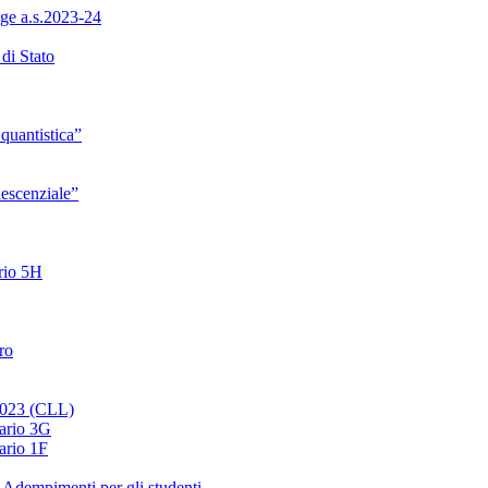
ge a.s.2023-24
di Stato
quantistica”
lescenziale”
ario 5H
ro
 2023 (CLL)
nario 3G
ario 1F
 Adempimenti per gli studenti