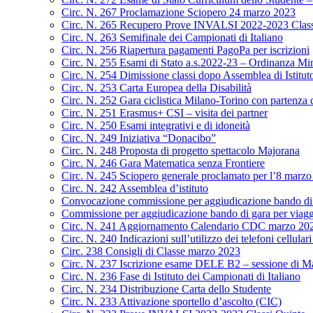
Circ. N. 267 Proclamazione Sciopero 24 marzo 2023
Circ. N. 265 Recupero Prove INVALSI 2022-2023 Class
Circ. N. 263 Semifinale dei Campionati di Italiano
Circ. N. 256 Riapertura pagamenti PagoPa per iscrizioni
Circ. N. 255 Esami di Stato a.s.2022-23 – Ordinanza Min
Circ. N. 254 Dimissione classi dopo Assemblea di Istitut
Circ. N. 253 Carta Europea della Disabilità
Circ. N. 252 Gara ciclistica Milano-Torino con partenza
Circ. N. 251 Erasmus+ CSI – visita dei partner
Circ. N. 250 Esami integrativi e di idoneità
Circ. N. 249 Iniziativa “Donacibo”
Circ. N. 248 Proposta di progetto spettacolo Majorana
Circ. N. 246 Gara Matematica senza Frontiere
Circ. N. 245 Sciopero generale proclamato per l’8 marz
Circ. N. 242 Assemblea d’istituto
Convocazione commissione per aggiudicazione bando di g
Commissione per aggiudicazione bando di gara per viagg
Circ. N. 241 Aggiornamento Calendario CDC marzo 20
Circ. N. 240 Indicazioni sull’utilizzo dei telefoni cellulari
Circ. 238 Consigli di Classe marzo 2023
Circ. N. 237 Iscrizione esame DELE B2 – sessione di M
Circ. N. 236 Fase di Istituto dei Campionati di Italiano
Circ. N. 234 Distribuzione Carta dello Studente
Circ. N. 233 Attivazione sportello d’ascolto (CIC)