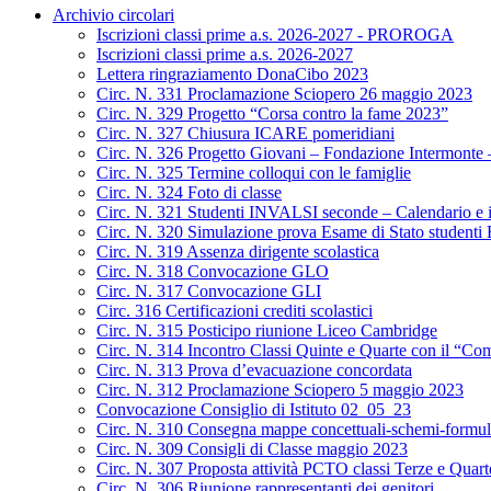
Archivio circolari
Iscrizioni classi prime a.s. 2026-2027 - PROROGA
Iscrizioni classi prime a.s. 2026-2027
Lettera ringraziamento DonaCibo 2023
Circ. N. 331 Proclamazione Sciopero 26 maggio 2023
Circ. N. 329 Progetto “Corsa contro la fame 2023”
Circ. N. 327 Chiusura ICARE pomeridiani
Circ. N. 326 Progetto Giovani – Fondazione Intermonte – 
Circ. N. 325 Termine colloqui con le famiglie
Circ. N. 324 Foto di classe
Circ. N. 321 Studenti INVALSI seconde – Calendario e i
Circ. N. 320 Simulazione prova Esame di Stato studenti
Circ. N. 319 Assenza dirigente scolastica
Circ. N. 318 Convocazione GLO
Circ. N. 317 Convocazione GLI
Circ. 316 Certificazioni crediti scolastici
Circ. N. 315 Posticipo riunione Liceo Cambridge
Circ. N. 314 Incontro Classi Quinte e Quarte con il “Com
Circ. N. 313 Prova d’evacuazione concordata
Circ. N. 312 Proclamazione Sciopero 5 maggio 2023
Convocazione Consiglio di Istituto 02_05_23
Circ. N. 310 Consegna mappe concettuali-schemi-formul
Circ. N. 309 Consigli di Classe maggio 2023
Circ. N. 307 Proposta attività PCTO classi Terze e Quarte
Circ. N. 306 Riunione rappresentanti dei genitori