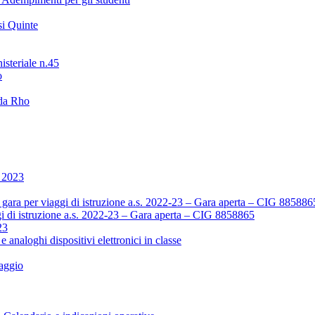
i Quinte
isteriale n.45
o
 da Rho
o 2023
ara per viaggi di istruzione a.s. 2022-23 – Gara aperta – CIG 885886
i di istruzione a.s. 2022-23 – Gara aperta – CIG 8858865
23
 e analoghi dispositivi elettronici in classe
aggio