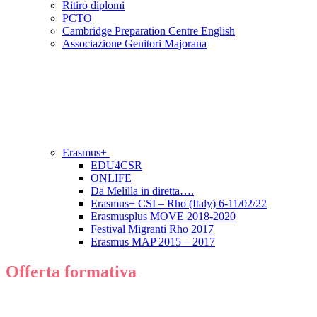
Ritiro diplomi
PCTO
Cambridge Preparation Centre English
Associazione Genitori Majorana
Erasmus+
EDU4CSR
ONLIFE
Da Melilla in diretta….
Erasmus+ CSI – Rho (Italy) 6-11/02/22
Erasmusplus MOVE 2018-2020
Festival Migranti Rho 2017
Erasmus MAP 2015 – 2017
Offerta formativa