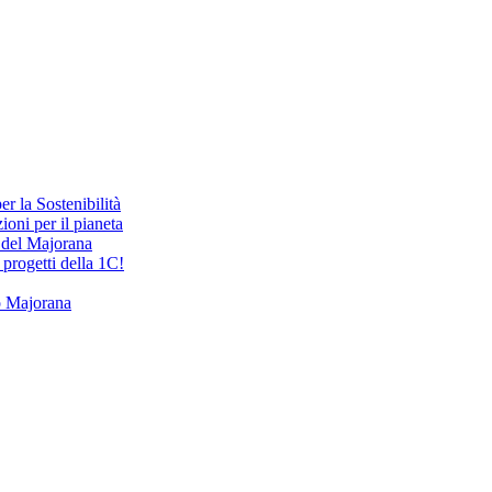
r la Sostenibilità
oni per il pianeta
i del Majorana
 progetti della 1C!
o Majorana