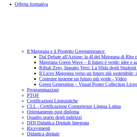
Offerta formativa
Il Majorana e il Progetto Greengnorance
Dal Debate all'Azione: la 4I del Majorana di Rho pe
Majorana Green Wave – Il futuro è verde: idee e azi
Rifiuti Zero, Impatto Vero: La Sfida degli Student
Il Liceo Majorana verso un futuro più sostenibile: i
Costruire insieme un futuro più verde - Video
Green Generation – Visual Poster Collection Lice
Programmazioni
PTOF
Certificazioni Linguistiche
CLL - Certificazione Competenze Lingua Latina
Orientamento post diploma
Quadro orario degli indirizzi
DDI Didattica Digitale Integrata
Ricevimenti
Didattica digitale