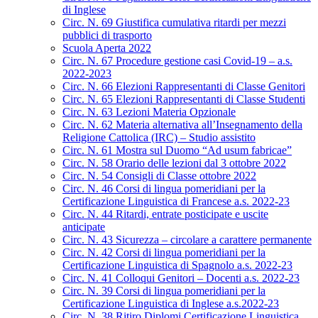
di Inglese
Circ. N. 69 Giustifica cumulativa ritardi per mezzi
pubblici di trasporto
Scuola Aperta 2022
Circ. N. 67 Procedure gestione casi Covid-19 – a.s.
2022-2023
Circ. N. 66 Elezioni Rappresentanti di Classe Genitori
Circ. N. 65 Elezioni Rappresentanti di Classe Studenti
Circ. N. 63 Lezioni Materia Opzionale
Circ. N. 62 Materia alternativa all’Insegnamento della
Religione Cattolica (IRC) – Studio assistito
Circ. N. 61 Mostra sul Duomo “Ad usum fabricae”
Circ. N. 58 Orario delle lezioni dal 3 ottobre 2022
Circ. N. 54 Consigli di Classe ottobre 2022
Circ. N. 46 Corsi di lingua pomeridiani per la
Certificazione Linguistica di Francese a.s. 2022-23
Circ. N. 44 Ritardi, entrate posticipate e uscite
anticipate
Circ. N. 43 Sicurezza – circolare a carattere permanente
Circ. N. 42 Corsi di lingua pomeridiani per la
Certificazione Linguistica di Spagnolo a.s. 2022-23
Circ. N. 41 Colloqui Genitori – Docenti a.s. 2022-23
Circ. N. 39 Corsi di lingua pomeridiani per la
Certificazione Linguistica di Inglese a.s.2022-23
Circ. N. 38 Ritiro Diplomi Certificazione Linguistica