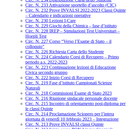
Circ. N. 233 Attivazione sportello d’ascolto (CIC)
Circ. N. 232 Prove INVALSI 2022-2023 Classi Quinte
– Calendario e indicazioni operative
Circ. N. 230 Lezioni I-Care
Circ. N. 229 Giochi della Chimica – fase d’istituto
Circ. N. 228 IREP – Simulazioni Test Universitari –
Hoepli Test
Circ. N. 227 Corso “Verso l’Esame di Stato – il
colloquio”
Circ. N. 226 Richiesta Carta dello Studente
Circ. N. 224 Calendario Corsi di Recupero – Primo
periodo a.s. 2022-2023
Circ. N. 223 Continuazione lezioni di Educazione
Civica secondo gruppo
Circ. N. 222 Inizio Corsi di Recupero
Circ. N. 219 Fase d’istituto Campionati Scienze
Naturali
Circ. N. 218 Commissioni Esame di Stato 2023
Circ. N. 216 Riunione sindacale personale docente
Circ. N. 215 Incontro di orientamento post-diploma per
le classi Quinte
Circ. N. 214 Proclamazione Sciopero per l’intera
giornata di venerdì 10 febbraio 2023 – Integrazione
Circ. N. 213 Prove INVALSI classi Quinte