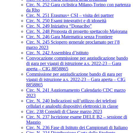
Circ. N. 252 Gara ciclistica Milano-Torino con partenza
da Rho
Circ. N. 251 Erasmus+ CSI – visita dei partner
Circ. N. 250 Esami integrativi e di idoneità
Circ. N. 249 Iniziativa “Donacibo”
Circ. N. 248 Proposta di progetto spettacolo Majorana
Circ. N. 246 Gara Matematica senza Frontiere
Circ. N. 245 Sciopero generale proclamato per l’8
marzo 2023
Circ. N. 242 Assemblea d’istituto
Convocazione commissione per aggiudicazione bando
di gara per viaggi di istruzione a.s. 2022-23 – Gara
aperta – CIG 8858865
Commissione per aggiudicazione bando di gara per
viaggi di istruzione a.s. 2022-23 – Gara aperta – CIG
8858865
Circ. N. 241 Aggiornamento Calendario CDC marzo
2023
Circ. N. 240 Indicazioni sull’utilizzo dei telefoni
cellulari e analoghi dispositivi elettronici in classe
Circ. 238 Consigli di Classe marzo 2023
Circ. N. 237 Iscrizione esame DELE B2 – sessione di
Maggio
Circ. N. 236 Fase di Istituto dei Campionati di Italiano
Circ. N. 234 Distribuzione Carta dello Studente