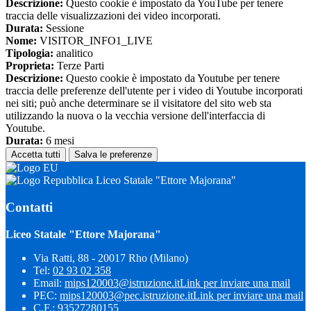
Descrizione:
Questo cookie è impostato da YouTube per tenere
traccia delle visualizzazioni dei video incorporati.
Durata:
Sessione
Nome:
VISITOR_INFO1_LIVE
Tipologia:
analitico
Proprieta:
Terze Parti
Descrizione:
Questo cookie è impostato da Youtube per tenere
traccia delle preferenze dell'utente per i video di Youtube incorporati
nei siti; può anche determinare se il visitatore del sito web sta
utilizzando la nuova o la vecchia versione dell'interfaccia di
Youtube.
Durata:
6 mesi
Accetta tutti
Salva le preferenze
Liceo Statale "Ettore Majorana"
Contatti
Liceo Statale "Ettore Majorana"
Via Ratti, 88 - 20017 Rho (Milano)
Tel:
02 93 02 358
Email:
mips120003@istruzione.it
Link per inviare una mail
PEC:
mips120003@pec.istruzione.it
Link per inviare una mail
C.F.: 93527280155