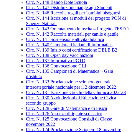
Circ. N. 148 Bando Dote Scuola
Circ. N. 147 Distribuzione badge agli Studenti
Circ. N. 146 Raccolta regali per bambini bisognosi
Circ. N. 144 Iscrizione ai moduli del progetto PON di
Scienze Naturali
Circ. N. 143 Orientamento in uscita – Progetto TESEO
Circ. N. 142 Raccolta materiali per canile e gattile
Circ. N. 141 Sospensione attività didattica
Circ. N. 140 Campionati italiani di Informatica
Circ. N. 139 Inizio corsi certificazione DELE B2
Circ. N. 138 Open day vaccinazioni
Circ. N. 137 Informativa PCTO
Circ. N. 136 Convocazione GLI
Circ. N. 135 Campionati di Matematica – Gara
d’istituto
Circ. N. 133 Proclamazione sciopero generale
intercategoriale nazionale per il 2 dicembre 2022
Circ. N. 131 Iscrizione Giochi della Chimica 2022-23
Circ. N. 130 Avvio lezioni di Educazione Civica
secondo gruppo
Circ. N. 128 Gare di Matematica e di Fisica
Circ. N. 126 Assenza dirigente scolastico
Circ. N. 125 Convocazione Consigli di Classe
novembre 2022
Circ. N. 124 Proclamazione Sciopero 18 novembre