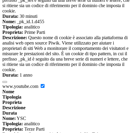
prefisso _pk_ses è seguito da una breve serie di numeri e lettere, che
si ritiene sia un codice di riferimento per il dominio che imposta il
cookie.
Durata:
30 minuti
Nome:
_pk_id.1.d455
Tipologia:
analitico
Proprieta:
Prime Parti
Descrizione:
Questo nome di cookie è associato alla piattaforma di
analisi web open source Piwik. Viene utilizzato per aiutare i
proprietari di siti Web a monitorare il comportamento dei visitatori e
misurare le prestazioni del sito. È un cookie di tipo pattern, in cui il
prefisso _pk_id è seguito da una breve serie di numeri e lettere, che
si ritiene sia un codice di riferimento per il dominio che imposta il
cookie.
Durata:
1 anno
www.youtube.com
Nome
Tipologia
Proprieta
Descrizione
Durata
Nome:
YSC
Tipologia:
analitico
Proprieta:
Terze Parti