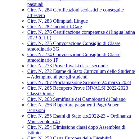
pasquali
Circ. N. 284 Certificazioni scolastiche conseguite
all’estero
Circ. N. 283 Olimpiadi Lingue
Circ. N. 282 Incontri I-Care
Circ. N. 276 Certificazione competenze di lingua latina
2023 (CLL)
Circ. N. 275 Convocazione Consiglio di Classe
straordinario 3G
Circ. N. 274 Convocazione Consiglio di Classe
straordinario 1F
Circ. N. 273 Prove Invalsi classi seconde
Circ. N. 272 Esame di Stato Curriculum dello Studente
– Adempimenti per gli studenti
Circ. N. 267 Proclamazione Sciopero 24 marzo 2023
Circ. N. 265 Recupero Prove INVALSI 2022-2023
Classi Quinte
Circ. N. 263 Semifinale dei Campionati di Italiano
Circ. N. 256 Riapertura pagamenti PagoPa per
iscrizioni
Circ. N. 255 Esami di Stato a.s.2022-23 – Ordinanza
Ministeriale n.45
Circ. N. 254 Dimissione classi dopo Assemblea di
Istituto
Circ. N. 253 Carta Europea della Disabilità