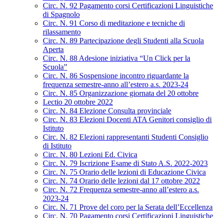
Circ. N. 92 Pagamento corsi Certificazioni Linguistiche
di Spagnolo
Circ. N. 91 Corso di meditazione e tecniche di
rilassamento
Circ. N. 89 Partecipazione degli Studenti alla Scuola
Aperta
Circ. N. 88 Adesione iniziativa “Un Click per la
Scuola”
Circ. N. 86 Sospensione incontro riguardante la
frequenza semestre-anno all’estero a.s. 2023-24
Circ. N. 85 Organizzazione giornata del 20 ottobre
Lectio 20 ottobre 2022
Circ. N. 84 Elezione Consulta provinciale
Circ. N. 83 Elezioni Docenti ATA Genitori consiglio di
Istituto
Circ. N. 82 Elezioni rappresentanti Studenti Consiglio
di Istituto
Circ. N. 80 Lezioni Ed. Civica
Circ. N. 79 Iscrizione Esame di Stato A.S. 2022-2023
Circ. N. 75 Orario delle lezioni di Educazione Civica
Circ. N. 74 Orario delle lezioni dal 17 ottobre 2022
Circ. N. 72 Frequenza semestre-anno all’estero a.s.
2023-24
Circ. N. 71 Prove del coro per la Serata dell’Eccellenza
Circ. N. 70 Pagamento corsi Certificazioni Linguistiche