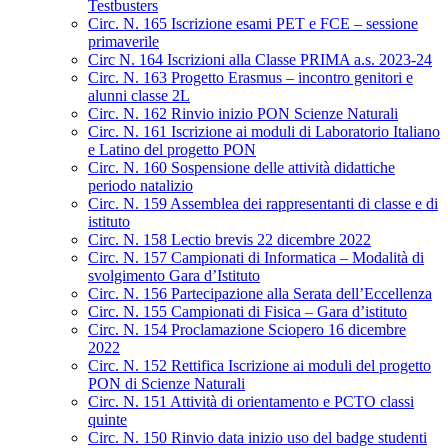
Testbusters
Circ. N. 165 Iscrizione esami PET e FCE – sessione
primaverile
Circ N. 164 Iscrizioni alla Classe PRIMA a.s. 2023-24
Circ. N. 163 Progetto Erasmus – incontro genitori e
alunni classe 2L
Circ. N. 162 Rinvio inizio PON Scienze Naturali
Circ. N. 161 Iscrizione ai moduli di Laboratorio Italiano
e Latino del progetto PON
Circ. N. 160 Sospensione delle attività didattiche
periodo natalizio
Circ. N. 159 Assemblea dei rappresentanti di classe e di
istituto
Circ. N. 158 Lectio brevis 22 dicembre 2022
Circ. N. 157 Campionati di Informatica – Modalità di
svolgimento Gara d’Istituto
Circ. N. 156 Partecipazione alla Serata dell’Eccellenza
Circ. N. 155 Campionati di Fisica – Gara d’istituto
Circ. N. 154 Proclamazione Sciopero 16 dicembre
2022
Circ. N. 152 Rettifica Iscrizione ai moduli del progetto
PON di Scienze Naturali
Circ. N. 151 Attività di orientamento e PCTO classi
quinte
Circ. N. 150 Rinvio data inizio uso del badge studenti