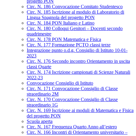
progetto PON
Circ. N. 186 Convocazione Comitato Studentesco
Circ. N. 185 Iscrizione al modulo di Laboratorio di
Lingua Spagnola del progetto PON
Circ. N. 184 PON Italiano e Latino
Circ. N. 180 Colloqui Genitori – Docenti secondo
quadrimestre
Circ. N. 178 PON Matematica e Fisica
Circ. N. 177 Formazione PCTO classi terze
Integrazione punto o.d.g. Consiglio di Istituto 10-01-
2023
Circ. N. 176 Secondo incontro Orientamento in uscita
classi Quarte
Circ. N. 174 Iscrizione campionati di Scienze Naturali
2022-23
Convocazione Consiglio di Istituto
Circ. N. 171 Convocazione Consiglio di Classe
straordinario 2M
Circ. N. 170 Convocazione Consiglio di Classe
straordinario 1G
Circ. N. 169 Iscrizione ai moduli di Matematica e Fisica
del progetto PON
Scuola aperta
Circ. N. 167 Frequenza Quarto Anno all’estero
Circ. N. 166 Incontri di Orientamento universitario –