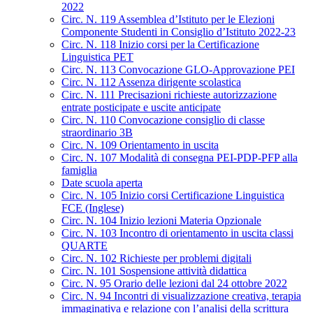
2022
Circ. N. 119 Assemblea d’Istituto per le Elezioni
Componente Studenti in Consiglio d’Istituto 2022-23
Circ. N. 118 Inizio corsi per la Certificazione
Linguistica PET
Circ. N. 113 Convocazione GLO-Approvazione PEI
Circ. N. 112 Assenza dirigente scolastica
Circ. N. 111 Precisazioni richieste autorizzazione
entrate posticipate e uscite anticipate
Circ. N. 110 Convocazione consiglio di classe
straordinario 3B
Circ. N. 109 Orientamento in uscita
Circ. N. 107 Modalità di consegna PEI-PDP-PFP alla
famiglia
Date scuola aperta
Circ. N. 105 Inizio corsi Certificazione Linguistica
FCE (Inglese)
Circ. N. 104 Inizio lezioni Materia Opzionale
Circ. N. 103 Incontro di orientamento in uscita classi
QUARTE
Circ. N. 102 Richieste per problemi digitali
Circ. N. 101 Sospensione attività didattica
Circ. N. 95 Orario delle lezioni dal 24 ottobre 2022
Circ. N. 94 Incontri di visualizzazione creativa, terapia
immaginativa e relazione con l’analisi della scrittura