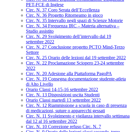
PET-FCE di Inglese
Circ. N. 37 Coro Serata dell’Eccellenza
Circ. N. 36 Progetto Ritorneamo in gioco
Circ. N. 35 Intervallo negli spazi di Scienze Motorie
Circ. N. 34 Frequenza IRC – Materia alternativa –
Studio assistito
Circ. N. 29 Svolgimento dell’intervallo dal 19
settembre 2022
Circ. N. 27 Conclusione progetto PCTO Mind-Terzo
Settore
Circ. N. 25 Orario delle lezioni dal 19 settembre 2022
Circ. N. 22 Proclamazione Sciopero 23-24 settembre
2022
Circ. N. 20 Adesione alla Piattaforma PagoPA
Circ. N. 19 Consegna documentazione studente-atleta
di Alto Livello
Orario Classi 14-15-16 settembre 2022
Circ. N. 13 Disposizioni uscita Studenti
Orario Classi martedì 13 settembre 2022
Circ. N. 12 Riammissione a scuola in caso di presenza
di medicazioni, suture o apparecchi gessati
Circ. N. 11 Svolgimento e vigilanza intervallo settimana
dal 12 al 16 settembre 2022
Circ. N. 10 Correzione refuso Circ. N. 7
Circ. N. 9 Orario delle lezioni classi seconde, terze,