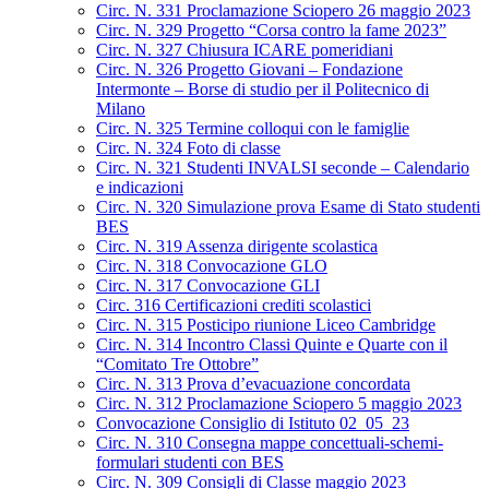
Circ. N. 331 Proclamazione Sciopero 26 maggio 2023
Circ. N. 329 Progetto “Corsa contro la fame 2023”
Circ. N. 327 Chiusura ICARE pomeridiani
Circ. N. 326 Progetto Giovani – Fondazione
Intermonte – Borse di studio per il Politecnico di
Milano
Circ. N. 325 Termine colloqui con le famiglie
Circ. N. 324 Foto di classe
Circ. N. 321 Studenti INVALSI seconde – Calendario
e indicazioni
Circ. N. 320 Simulazione prova Esame di Stato studenti
BES
Circ. N. 319 Assenza dirigente scolastica
Circ. N. 318 Convocazione GLO
Circ. N. 317 Convocazione GLI
Circ. 316 Certificazioni crediti scolastici
Circ. N. 315 Posticipo riunione Liceo Cambridge
Circ. N. 314 Incontro Classi Quinte e Quarte con il
“Comitato Tre Ottobre”
Circ. N. 313 Prova d’evacuazione concordata
Circ. N. 312 Proclamazione Sciopero 5 maggio 2023
Convocazione Consiglio di Istituto 02_05_23
Circ. N. 310 Consegna mappe concettuali-schemi-
formulari studenti con BES
Circ. N. 309 Consigli di Classe maggio 2023