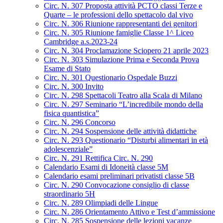
Circ. N. 307 Proposta attività PCTO classi Terze e
Quarte – le professioni dello spettacolo dal vivo
Circ. N. 306 Riunione rappresentanti dei genitori
Circ. N. 305 Riunione famiglie Classe 1^ Liceo
Cambridge a.s.2023-24
Circ. N. 304 Proclamazione Sciopero 21 aprile 2023
Circ. N. 303 Simulazione Prima e Seconda Prova
Esame di Stato
Circ. N. 301 Questionario Ospedale Buzzi
Circ. N. 300 Invito
Circ. N. 298 Spettacoli Teatro alla Scala di Milano
Circ. N. 297 Seminario “L’incredibile mondo della
fisica quantistica”
Circ. N. 296 Concorso
Circ. N. 294 Sospensione delle attività didattiche
Circ. N. 293 Questionario “Disturbi alimentari in età
adolescenziale”
Circ. N. 291 Rettifica Circ. N. 290
Calendario Esami di Idoneità classe 5M
Calendario esami preliminari privatisti classe 5B
Circ. N. 290 Convocazione consiglio di classe
straordinario 5H
Circ. N. 289 Olimpiadi delle Lingue
Circ. N. 286 Orientamento Attivo e Test d’ammissione
Circ. N. 285 Sospensione delle lezioni vacanze