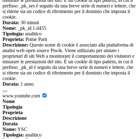
misurare le prestazioni del sito. È un cookie di tipo pattern, in cui il
prefisso _pk_ses è seguito da una breve serie di numeri e lettere, che
si ritiene sia un codice di riferimento per il dominio che imposta il
cookie.
Durata:
30 minuti
Nome:
_pk_id.1.d455
Tipologia:
analitico
Proprieta:
Prime Parti
Descrizione:
Questo nome di cookie è associato alla piattaforma di
analisi web open source Piwik. Viene utilizzato per aiutare i
proprietari di siti Web a monitorare il comportamento dei visitatori e
misurare le prestazioni del sito. È un cookie di tipo pattern, in cui il
prefisso _pk_id è seguito da una breve serie di numeri e lettere, che
si ritiene sia un codice di riferimento per il dominio che imposta il
cookie.
Durata:
1 anno
www.youtube.com
Nome
Tipologia
Proprieta
Descrizione
Durata
Nome:
YSC
Tipologia:
analitico