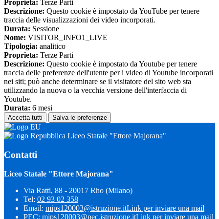
Proprieta:
Terze Parti
Descrizione:
Questo cookie è impostato da YouTube per tenere
traccia delle visualizzazioni dei video incorporati.
Durata:
Sessione
Nome:
VISITOR_INFO1_LIVE
Tipologia:
analitico
Proprieta:
Terze Parti
Descrizione:
Questo cookie è impostato da Youtube per tenere
traccia delle preferenze dell'utente per i video di Youtube incorporati
nei siti; può anche determinare se il visitatore del sito web sta
utilizzando la nuova o la vecchia versione dell'interfaccia di
Youtube.
Durata:
6 mesi
Accetta tutti
Salva le preferenze
Liceo Statale "Ettore Majorana"
Contatti
Liceo Statale "Ettore Majorana"
Via Ratti, 88 - 20017 Rho (Milano)
Tel:
02 93 02 358
Email:
mips120003@istruzione.it
Link per inviare una mail
PEC:
mips120003@pec.istruzione.it
Link per inviare una mail