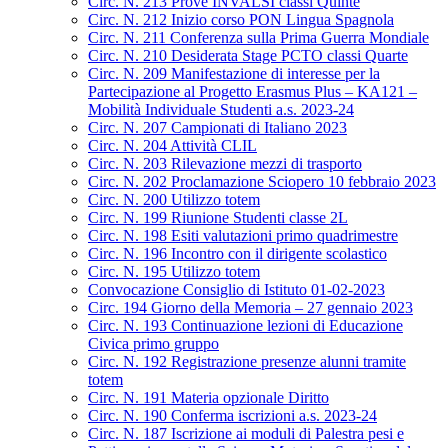
Circ. N. 213 Prove INVALSI classi Quinte
Circ. N. 212 Inizio corso PON Lingua Spagnola
Circ. N. 211 Conferenza sulla Prima Guerra Mondiale
Circ. N. 210 Desiderata Stage PCTO classi Quarte
Circ. N. 209 Manifestazione di interesse per la
Partecipazione al Progetto Erasmus Plus – KA121 –
Mobilità Individuale Studenti a.s. 2023-24
Circ. N. 207 Campionati di Italiano 2023
Circ. N. 204 Attività CLIL
Circ. N. 203 Rilevazione mezzi di trasporto
Circ. N. 202 Proclamazione Sciopero 10 febbraio 2023
Circ. N. 200 Utilizzo totem
Circ. N. 199 Riunione Studenti classe 2L
Circ. N. 198 Esiti valutazioni primo quadrimestre
Circ. N. 196 Incontro con il dirigente scolastico
Circ. N. 195 Utilizzo totem
Convocazione Consiglio di Istituto 01-02-2023
Circ. 194 Giorno della Memoria – 27 gennaio 2023
Circ. N. 193 Continuazione lezioni di Educazione
Civica primo gruppo
Circ. N. 192 Registrazione presenze alunni tramite
totem
Circ. N. 191 Materia opzionale Diritto
Circ. N. 190 Conferma iscrizioni a.s. 2023-24
Circ. N. 187 Iscrizione ai moduli di Palestra pesi e