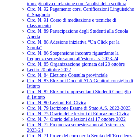
immaginativa e relazione con l’analisi della scrittura
Circ. N. 92 Pagamento corsi Certificazioni Linguistiche
di Spagnolo
Circ. N. 91 Corso di meditazione e tecniche di
rilassamento
Circ. N. 89 Partecipazione degli Studenti alla Scuola
Aperta
Circ. N. 88 Adesione iniziativa “Un Click per la
Scuola”
Circ. N. 86 Sospensione incontro riguardante la
frequenza semestre-anno all’estero a.s. 2023-24
Circ. N. 85 Organizzazione giornata del 20 ottobre
Lectio 20 ottobre 2022
Circ. N. 84 Elezione Consulta provinciale
Circ. N. 83 Elezioni Docenti ATA Genitori consiglio di
Istituto
Circ. N. 82 Elezioni rappresentanti Studenti Consiglio
di Istituto
Circ. N. 80 Lezioni Ed. Civica
Circ. N. 79 Iscrizione Esame di Stato A.S. 2022-2023
Circ. N. 75 Orario delle lezioni di Educazione Civica
Circ. N. 74 Orario delle lezioni dal 17 ottobre 2022
Circ. N. 72 Frequenza semestre-anno all’estero a.s.
2023-24
Circ. N. 71 Prove del coro per la Serata dell’Eccellenza