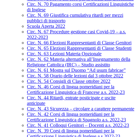
Circ. N. 70 Pagamento corsi Certificazioni Linguistiche
di Inglese
Circ. N. 69 Giustifica cumulativa ritardi per mezzi
pubblici di trasporto
Scuola Aperta 2022
Circ. N. 67 Procedure gestione casi Covid-19 – a.s.
2022-2023
Circ. N. 66 Elezioni Rappresentanti di Classe Genitori
Circ. N. 65 Elezioni Rappresentanti di Classe Studenti
Circ. N. 63 Lezioni Materia Opzionale
Circ. N. 62 Materia alternativa all’Insegnamento della
Religione Cattolica (IRC) – Studio assistito
Circ. N. 61 Mostra sul Duomo “Ad usum fabricae”
Circ. N. 58 Orario delle lezioni dal 3 ottobre 2022
Circ. N. 54 Consigli di Classe ottobre 2022
Circ. N. 46 Corsi di lingua pomeridiani per la
Certificazione Linguistica di Francese a.s. 2022-23
Circ. N. 44 Ritardi, entrate posticipate e uscite
anticipate
Circ. N. 43 Sicurezza – circolare a carattere permanente
Circ. N. 42 Corsi di lingua pomeridiani per la
Certificazione Linguistica di Spagnolo a.s. 2022-23
Circ. N. 41 Colloqui Genitori – Docenti a.s. 2022-23
Circ. N. 39 Corsi di lingua pomeridiani per la
Certificazione Linguistica di Inglese a.s.2022-23