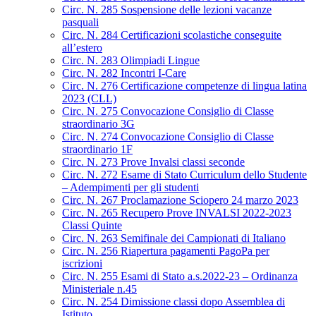
Circ. N. 285 Sospensione delle lezioni vacanze
pasquali
Circ. N. 284 Certificazioni scolastiche conseguite
all’estero
Circ. N. 283 Olimpiadi Lingue
Circ. N. 282 Incontri I-Care
Circ. N. 276 Certificazione competenze di lingua latina
2023 (CLL)
Circ. N. 275 Convocazione Consiglio di Classe
straordinario 3G
Circ. N. 274 Convocazione Consiglio di Classe
straordinario 1F
Circ. N. 273 Prove Invalsi classi seconde
Circ. N. 272 Esame di Stato Curriculum dello Studente
– Adempimenti per gli studenti
Circ. N. 267 Proclamazione Sciopero 24 marzo 2023
Circ. N. 265 Recupero Prove INVALSI 2022-2023
Classi Quinte
Circ. N. 263 Semifinale dei Campionati di Italiano
Circ. N. 256 Riapertura pagamenti PagoPa per
iscrizioni
Circ. N. 255 Esami di Stato a.s.2022-23 – Ordinanza
Ministeriale n.45
Circ. N. 254 Dimissione classi dopo Assemblea di
Istituto