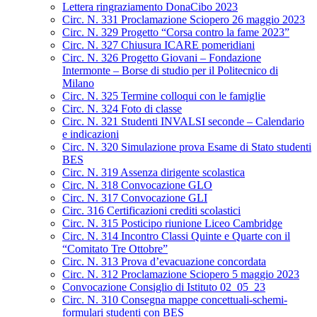
Lettera ringraziamento DonaCibo 2023
Circ. N. 331 Proclamazione Sciopero 26 maggio 2023
Circ. N. 329 Progetto “Corsa contro la fame 2023”
Circ. N. 327 Chiusura ICARE pomeridiani
Circ. N. 326 Progetto Giovani – Fondazione
Intermonte – Borse di studio per il Politecnico di
Milano
Circ. N. 325 Termine colloqui con le famiglie
Circ. N. 324 Foto di classe
Circ. N. 321 Studenti INVALSI seconde – Calendario
e indicazioni
Circ. N. 320 Simulazione prova Esame di Stato studenti
BES
Circ. N. 319 Assenza dirigente scolastica
Circ. N. 318 Convocazione GLO
Circ. N. 317 Convocazione GLI
Circ. 316 Certificazioni crediti scolastici
Circ. N. 315 Posticipo riunione Liceo Cambridge
Circ. N. 314 Incontro Classi Quinte e Quarte con il
“Comitato Tre Ottobre”
Circ. N. 313 Prova d’evacuazione concordata
Circ. N. 312 Proclamazione Sciopero 5 maggio 2023
Convocazione Consiglio di Istituto 02_05_23
Circ. N. 310 Consegna mappe concettuali-schemi-
formulari studenti con BES