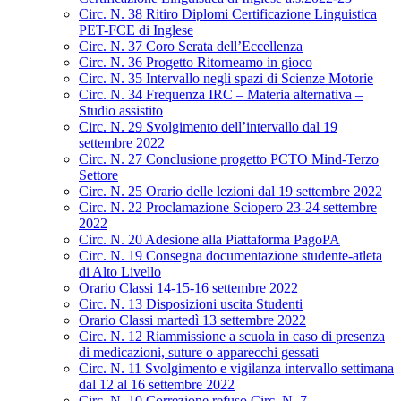
Circ. N. 38 Ritiro Diplomi Certificazione Linguistica
PET-FCE di Inglese
Circ. N. 37 Coro Serata dell’Eccellenza
Circ. N. 36 Progetto Ritorneamo in gioco
Circ. N. 35 Intervallo negli spazi di Scienze Motorie
Circ. N. 34 Frequenza IRC – Materia alternativa –
Studio assistito
Circ. N. 29 Svolgimento dell’intervallo dal 19
settembre 2022
Circ. N. 27 Conclusione progetto PCTO Mind-Terzo
Settore
Circ. N. 25 Orario delle lezioni dal 19 settembre 2022
Circ. N. 22 Proclamazione Sciopero 23-24 settembre
2022
Circ. N. 20 Adesione alla Piattaforma PagoPA
Circ. N. 19 Consegna documentazione studente-atleta
di Alto Livello
Orario Classi 14-15-16 settembre 2022
Circ. N. 13 Disposizioni uscita Studenti
Orario Classi martedì 13 settembre 2022
Circ. N. 12 Riammissione a scuola in caso di presenza
di medicazioni, suture o apparecchi gessati
Circ. N. 11 Svolgimento e vigilanza intervallo settimana
dal 12 al 16 settembre 2022
Circ. N. 10 Correzione refuso Circ. N. 7