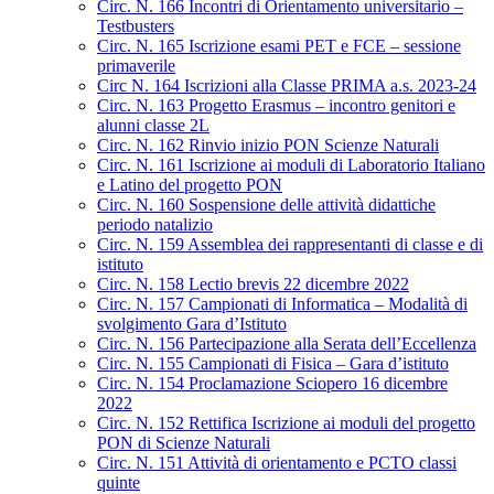
Circ. N. 166 Incontri di Orientamento universitario –
Testbusters
Circ. N. 165 Iscrizione esami PET e FCE – sessione
primaverile
Circ N. 164 Iscrizioni alla Classe PRIMA a.s. 2023-24
Circ. N. 163 Progetto Erasmus – incontro genitori e
alunni classe 2L
Circ. N. 162 Rinvio inizio PON Scienze Naturali
Circ. N. 161 Iscrizione ai moduli di Laboratorio Italiano
e Latino del progetto PON
Circ. N. 160 Sospensione delle attività didattiche
periodo natalizio
Circ. N. 159 Assemblea dei rappresentanti di classe e di
istituto
Circ. N. 158 Lectio brevis 22 dicembre 2022
Circ. N. 157 Campionati di Informatica – Modalità di
svolgimento Gara d’Istituto
Circ. N. 156 Partecipazione alla Serata dell’Eccellenza
Circ. N. 155 Campionati di Fisica – Gara d’istituto
Circ. N. 154 Proclamazione Sciopero 16 dicembre
2022
Circ. N. 152 Rettifica Iscrizione ai moduli del progetto
PON di Scienze Naturali
Circ. N. 151 Attività di orientamento e PCTO classi
quinte