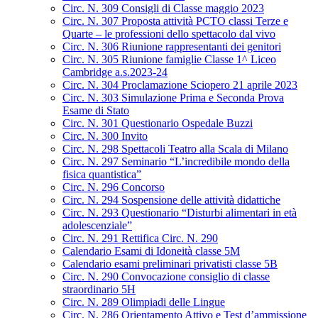
Circ. N. 309 Consigli di Classe maggio 2023
Circ. N. 307 Proposta attività PCTO classi Terze e
Quarte – le professioni dello spettacolo dal vivo
Circ. N. 306 Riunione rappresentanti dei genitori
Circ. N. 305 Riunione famiglie Classe 1^ Liceo
Cambridge a.s.2023-24
Circ. N. 304 Proclamazione Sciopero 21 aprile 2023
Circ. N. 303 Simulazione Prima e Seconda Prova
Esame di Stato
Circ. N. 301 Questionario Ospedale Buzzi
Circ. N. 300 Invito
Circ. N. 298 Spettacoli Teatro alla Scala di Milano
Circ. N. 297 Seminario “L’incredibile mondo della
fisica quantistica”
Circ. N. 296 Concorso
Circ. N. 294 Sospensione delle attività didattiche
Circ. N. 293 Questionario “Disturbi alimentari in età
adolescenziale”
Circ. N. 291 Rettifica Circ. N. 290
Calendario Esami di Idoneità classe 5M
Calendario esami preliminari privatisti classe 5B
Circ. N. 290 Convocazione consiglio di classe
straordinario 5H
Circ. N. 289 Olimpiadi delle Lingue
Circ. N. 286 Orientamento Attivo e Test d’ammissione