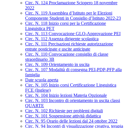
Circ. N. 124 Proclamazione Sciopero 18 novembre
2022
Circ. N. 119 Assemblea d’Istituto per le Elezioni
Componente Studenti in Consiglio d’Istituto 2022-23
Circ. N. 118 Inizio corsi per la Certificazione
Linguistica PET
Circ. N. 113 Convocazione GLO-Approvazione PEI
Circ. N. 112 Assenza dirigente scolastica
Circ. N. 111 Precisazioni richieste autorizzazione
entrate posticipate e uscite anticipate
Circ. N. 110 Convocazione consiglio di classe
straordinario 3B
Circ. N. 109 Orientamento in uscita
Circ. N. 107 Modalità di consegna PEI-PDP-PFP alla
famiglia
Date scuola aperta
Circ. N. 105 Inizio corsi Certificazione Linguistica
FCE (Inglese)
Circ. N. 104 Inizio lezioni Materia Opzionale
Circ. N. 103 Incontro di orientamento in uscita classi
QUARTE
Circ. N. 102 Richieste per problemi digitali
Circ. N. 101 Sospensione attività didattica
Circ. N. 95 Orario delle lezioni dal 24 ottobre 2022
Circ. N. 94 Incontri di visualizzazione creativa, terapia