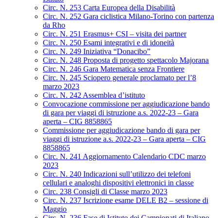
Circ. N. 253 Carta Europea della Disabilità
Circ. N. 252 Gara ciclistica Milano-Torino con partenza
da Rho
Circ. N. 251 Erasmus+ CSI – visita dei partner
Circ. N. 250 Esami integrativi e di idoneità
Circ. N. 249 Iniziativa “Donacibo”
Circ. N. 248 Proposta di progetto spettacolo Majorana
Circ. N. 246 Gara Matematica senza Frontiere
Circ. N. 245 Sciopero generale proclamato per l’8
marzo 2023
Circ. N. 242 Assemblea d’istituto
Convocazione commissione per aggiudicazione bando
di gara per viaggi di istruzione a.s. 2022-23 – Gara
aperta – CIG 8858865
Commissione per aggiudicazione bando di gara per
viaggi di istruzione a.s. 2022-23 – Gara aperta – CIG
8858865
Circ. N. 241 Aggiornamento Calendario CDC marzo
2023
Circ. N. 240 Indicazioni sull’utilizzo dei telefoni
cellulari e analoghi dispositivi elettronici in classe
Circ. 238 Consigli di Classe marzo 2023
Circ. N. 237 Iscrizione esame DELE B2 – sessione di
Maggio
Circ. N. 236 Fase di Istituto dei Campionati di Italiano