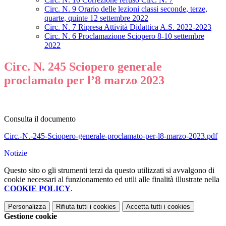
Circ. N. 9 Orario delle lezioni classi seconde, terze,
quarte, quinte 12 settembre 2022
Circ. N. 7 Ripresa Attività Didattica A.S. 2022-2023
Circ. N. 6 Proclamazione Sciopero 8-10 settembre
2022
Circ. N. 245 Sciopero generale
proclamato per l’8 marzo 2023
Consulta il documento
Circ.-N.-245-Sciopero-generale-proclamato-per-l8-marzo-2023.pdf
Notizie
Questo sito o gli strumenti terzi da questo utilizzati si avvalgono di
cookie necessari al funzionamento ed utili alle finalità illustrate nella
COOKIE POLICY
.
Personalizza
Rifiuta tutti
i cookies
Accetta tutti
i cookies
Gestione cookie