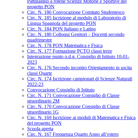
Pattinaggio a rotelle Scienze Motorie e Sportive del
progetto PON
Circ. N. 186 Convocazione Comitato Studentesco
Circ. N. 185 Iscrizione al modulo di Laboratorio di
Lingua Spagnola del progetto PON
Circ. N. 184 PON Italiano e Latino
Circ. N. 180 Colloqui Genitori – Docenti secondo
quadrimestre
Circ. N. 178 PON Matematica e Fisica
Circ. N. 177 Formazione PCTO classi terze
Integrazione punto o.d.g. Consiglio di Istituto 10-01-
2023
Circ. N. 176 Secondo incontro Orientamento in uscita
classi Quarte
Circ. N. 174 Iscrizione campionati di Scienze Naturali
2022-23
Convocazione Consiglio di Istituto
Circ. N. 171 Convocazione Consiglio di Classe
straordinario 2M
Circ. N. 170 Convocazione Consiglio di Classe
straordinario 1G
Circ. N. 169 Iscrizione ai moduli di Matematica e Fisica
del progetto PON
Scuola aperta
Circ. N. 167 Frequenza Quarto Anno all’estero