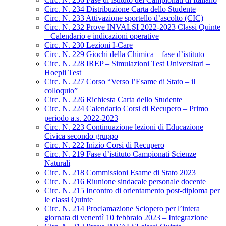
Circ. N. 234 Distribuzione Carta dello Studente
Circ. N. 233 Attivazione sportello d’ascolto (CIC)
Circ. N. 232 Prove INVALSI 2022-2023 Classi Quinte
– Calendario e indicazioni operative
Circ. N. 230 Lezioni I-Care
Circ. N. 229 Giochi della Chimica – fase d’istituto
Circ. N. 228 IREP – Simulazioni Test Universitari –
Hoepli Test
Circ. N. 227 Corso “Verso l’Esame di Stato – il
colloquio”
Circ. N. 226 Richiesta Carta dello Studente
Circ. N. 224 Calendario Corsi di Recupero – Primo
periodo a.s. 2022-2023
Circ. N. 223 Continuazione lezioni di Educazione
Civica secondo gruppo
Circ. N. 222 Inizio Corsi di Recupero
Circ. N. 219 Fase d’istituto Campionati Scienze
Naturali
Circ. N. 218 Commissioni Esame di Stato 2023
Circ. N. 216 Riunione sindacale personale docente
Circ. N. 215 Incontro di orientamento post-diploma per
le classi Quinte
Circ. N. 214 Proclamazione Sciopero per l’intera
giornata di venerdì 10 febbraio 2023 – Integrazione