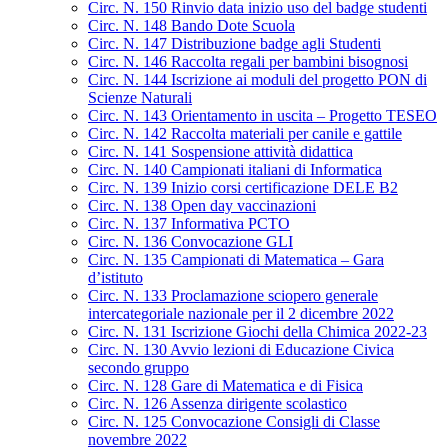
Circ. N. 150 Rinvio data inizio uso del badge studenti
Circ. N. 148 Bando Dote Scuola
Circ. N. 147 Distribuzione badge agli Studenti
Circ. N. 146 Raccolta regali per bambini bisognosi
Circ. N. 144 Iscrizione ai moduli del progetto PON di
Scienze Naturali
Circ. N. 143 Orientamento in uscita – Progetto TESEO
Circ. N. 142 Raccolta materiali per canile e gattile
Circ. N. 141 Sospensione attività didattica
Circ. N. 140 Campionati italiani di Informatica
Circ. N. 139 Inizio corsi certificazione DELE B2
Circ. N. 138 Open day vaccinazioni
Circ. N. 137 Informativa PCTO
Circ. N. 136 Convocazione GLI
Circ. N. 135 Campionati di Matematica – Gara
d’istituto
Circ. N. 133 Proclamazione sciopero generale
intercategoriale nazionale per il 2 dicembre 2022
Circ. N. 131 Iscrizione Giochi della Chimica 2022-23
Circ. N. 130 Avvio lezioni di Educazione Civica
secondo gruppo
Circ. N. 128 Gare di Matematica e di Fisica
Circ. N. 126 Assenza dirigente scolastico
Circ. N. 125 Convocazione Consigli di Classe
novembre 2022