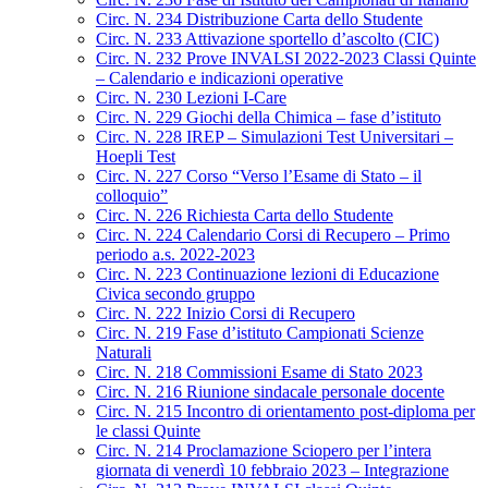
Circ. N. 234 Distribuzione Carta dello Studente
Circ. N. 233 Attivazione sportello d’ascolto (CIC)
Circ. N. 232 Prove INVALSI 2022-2023 Classi Quinte
– Calendario e indicazioni operative
Circ. N. 230 Lezioni I-Care
Circ. N. 229 Giochi della Chimica – fase d’istituto
Circ. N. 228 IREP – Simulazioni Test Universitari –
Hoepli Test
Circ. N. 227 Corso “Verso l’Esame di Stato – il
colloquio”
Circ. N. 226 Richiesta Carta dello Studente
Circ. N. 224 Calendario Corsi di Recupero – Primo
periodo a.s. 2022-2023
Circ. N. 223 Continuazione lezioni di Educazione
Civica secondo gruppo
Circ. N. 222 Inizio Corsi di Recupero
Circ. N. 219 Fase d’istituto Campionati Scienze
Naturali
Circ. N. 218 Commissioni Esame di Stato 2023
Circ. N. 216 Riunione sindacale personale docente
Circ. N. 215 Incontro di orientamento post-diploma per
le classi Quinte
Circ. N. 214 Proclamazione Sciopero per l’intera
giornata di venerdì 10 febbraio 2023 – Integrazione