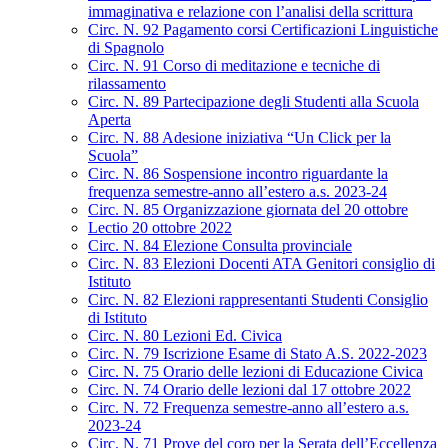
immaginativa e relazione con l’analisi della scrittura
Circ. N. 92 Pagamento corsi Certificazioni Linguistiche
di Spagnolo
Circ. N. 91 Corso di meditazione e tecniche di
rilassamento
Circ. N. 89 Partecipazione degli Studenti alla Scuola
Aperta
Circ. N. 88 Adesione iniziativa “Un Click per la
Scuola”
Circ. N. 86 Sospensione incontro riguardante la
frequenza semestre-anno all’estero a.s. 2023-24
Circ. N. 85 Organizzazione giornata del 20 ottobre
Lectio 20 ottobre 2022
Circ. N. 84 Elezione Consulta provinciale
Circ. N. 83 Elezioni Docenti ATA Genitori consiglio di
Istituto
Circ. N. 82 Elezioni rappresentanti Studenti Consiglio
di Istituto
Circ. N. 80 Lezioni Ed. Civica
Circ. N. 79 Iscrizione Esame di Stato A.S. 2022-2023
Circ. N. 75 Orario delle lezioni di Educazione Civica
Circ. N. 74 Orario delle lezioni dal 17 ottobre 2022
Circ. N. 72 Frequenza semestre-anno all’estero a.s.
2023-24
Circ. N. 71 Prove del coro per la Serata dell’Eccellenza