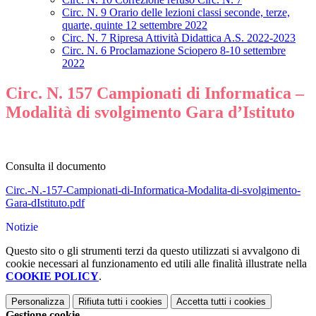
Circ. N. 9 Orario delle lezioni classi seconde, terze,
quarte, quinte 12 settembre 2022
Circ. N. 7 Ripresa Attività Didattica A.S. 2022-2023
Circ. N. 6 Proclamazione Sciopero 8-10 settembre
2022
Circ. N. 157 Campionati di Informatica –
Modalità di svolgimento Gara d’Istituto
Consulta il documento
Circ.-N.-157-Campionati-di-Informatica-Modalita-di-svolgimento-
Gara-dIstituto.pdf
Notizie
Questo sito o gli strumenti terzi da questo utilizzati si avvalgono di
cookie necessari al funzionamento ed utili alle finalità illustrate nella
COOKIE POLICY
.
Personalizza
Rifiuta tutti
i cookies
Accetta tutti
i cookies
Gestione cookie