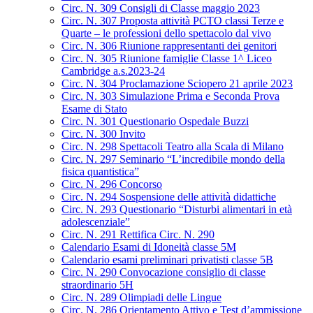
Circ. N. 309 Consigli di Classe maggio 2023
Circ. N. 307 Proposta attività PCTO classi Terze e
Quarte – le professioni dello spettacolo dal vivo
Circ. N. 306 Riunione rappresentanti dei genitori
Circ. N. 305 Riunione famiglie Classe 1^ Liceo
Cambridge a.s.2023-24
Circ. N. 304 Proclamazione Sciopero 21 aprile 2023
Circ. N. 303 Simulazione Prima e Seconda Prova
Esame di Stato
Circ. N. 301 Questionario Ospedale Buzzi
Circ. N. 300 Invito
Circ. N. 298 Spettacoli Teatro alla Scala di Milano
Circ. N. 297 Seminario “L’incredibile mondo della
fisica quantistica”
Circ. N. 296 Concorso
Circ. N. 294 Sospensione delle attività didattiche
Circ. N. 293 Questionario “Disturbi alimentari in età
adolescenziale”
Circ. N. 291 Rettifica Circ. N. 290
Calendario Esami di Idoneità classe 5M
Calendario esami preliminari privatisti classe 5B
Circ. N. 290 Convocazione consiglio di classe
straordinario 5H
Circ. N. 289 Olimpiadi delle Lingue
Circ. N. 286 Orientamento Attivo e Test d’ammissione