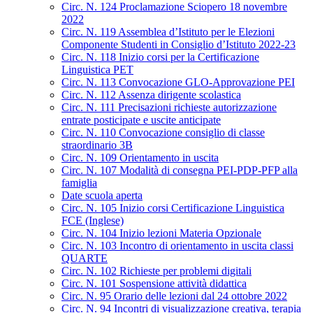
Circ. N. 124 Proclamazione Sciopero 18 novembre
2022
Circ. N. 119 Assemblea d’Istituto per le Elezioni
Componente Studenti in Consiglio d’Istituto 2022-23
Circ. N. 118 Inizio corsi per la Certificazione
Linguistica PET
Circ. N. 113 Convocazione GLO-Approvazione PEI
Circ. N. 112 Assenza dirigente scolastica
Circ. N. 111 Precisazioni richieste autorizzazione
entrate posticipate e uscite anticipate
Circ. N. 110 Convocazione consiglio di classe
straordinario 3B
Circ. N. 109 Orientamento in uscita
Circ. N. 107 Modalità di consegna PEI-PDP-PFP alla
famiglia
Date scuola aperta
Circ. N. 105 Inizio corsi Certificazione Linguistica
FCE (Inglese)
Circ. N. 104 Inizio lezioni Materia Opzionale
Circ. N. 103 Incontro di orientamento in uscita classi
QUARTE
Circ. N. 102 Richieste per problemi digitali
Circ. N. 101 Sospensione attività didattica
Circ. N. 95 Orario delle lezioni dal 24 ottobre 2022
Circ. N. 94 Incontri di visualizzazione creativa, terapia