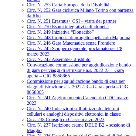
Circ. N. 253 Carta Europea della Disabilità
Circ. N. 252 Gara ciclistica Milano-Torino con partenza
da Rho
Circ. N. 251 Erasmus+ CSI – visita dei partner
Circ. N. 250 Esami integrativi e di idoneità
Circ. N. 249 Iniziativa “Donacibo”
Circ. N. 248 Proposta di progetto spettacolo Majorana
Circ. N. 246 Gara Matematica senza Frontiere
Circ. N. 245 Sciopero generale proclamato per l’8
marzo 2023
Circ. N. 242 Assemblea d’istituto
Convocazione commissione per aggiudicazione bando
di gara per viaggi di istruzione a.s. 2022-23 – Gara
aperta – CIG 8858865
Commissione per aggiudicazione bando di gara per
viaggi di istruzione a.s. 2022-23 – Gara aperta – CIG
8858865
Circ. N. 241 Aggiornamento Calendario CDC marzo
2023
Circ. N. 240 Indicazioni sull’utilizzo dei telefoni
cellulari e analoghi dispositivi elettronici in classe
Circ. 238 Consigli di Classe marzo 2023
Circ. N. 237 Iscrizione esame DELE B2 – sessione di
Maggio
Circ. N. 236 Fase di Istituto dei Campionati di Italiano