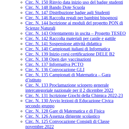
Circ. N. 150 Rinvio data inizio uso del badge studenti
Circ. N. 148 Bando Dote Scuola
Circ. N. 147 Distribuzione badge agli Studenti
Circ. N. 146 Raccolta regali per bambini bisognosi
Circ. N. 144 Iscrizione ai moduli del progetto PON di
Scienze Naturali
Circ. N. 143 Orientamento in uscita – Progetto TESEO
Circ. N. 142 Raccolta materiali per canile e gattile
Circ. N. 141 Sospensione attività didattica
Circ. N. 140 Campionati italiani di Informatica
Circ. N. 139 Inizio corsi certificazione DELE B2
Circ. N. 138 Open day vaccinazioni
Circ. N. 137 Informativa PCTO
Circ. N. 136 Convocazione GLI
Circ. N. 135 Campionati di Matematica – Gara
d’istituto
Circ. N. 133 Proclamazione sciopero generale
intercategoriale nazionale per il 2 dicembre 2022
Circ. N. 131 Iscrizione Giochi della Chimica 2022-23
Circ. N. 130 Avvio lezioni di Educazione Civica
secondo gruppo
Circ. N. 128 Gare di Matematica e di Fisica
Circ. N. 126 Assenza dirigente scolastico
Circ. N. 125 Convocazione Consigli di Classe
novembre 2022