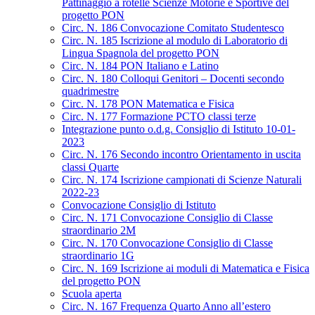
Pattinaggio a rotelle Scienze Motorie e Sportive del
progetto PON
Circ. N. 186 Convocazione Comitato Studentesco
Circ. N. 185 Iscrizione al modulo di Laboratorio di
Lingua Spagnola del progetto PON
Circ. N. 184 PON Italiano e Latino
Circ. N. 180 Colloqui Genitori – Docenti secondo
quadrimestre
Circ. N. 178 PON Matematica e Fisica
Circ. N. 177 Formazione PCTO classi terze
Integrazione punto o.d.g. Consiglio di Istituto 10-01-
2023
Circ. N. 176 Secondo incontro Orientamento in uscita
classi Quarte
Circ. N. 174 Iscrizione campionati di Scienze Naturali
2022-23
Convocazione Consiglio di Istituto
Circ. N. 171 Convocazione Consiglio di Classe
straordinario 2M
Circ. N. 170 Convocazione Consiglio di Classe
straordinario 1G
Circ. N. 169 Iscrizione ai moduli di Matematica e Fisica
del progetto PON
Scuola aperta
Circ. N. 167 Frequenza Quarto Anno all’estero