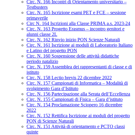
Circ. N. 166 Incontri di Orientamento universitario –
Testbusters
Circ. N. 165 Iscrizione esami PET e FCE – sessione
primaverile
Circ N. 164 Iscrizioni alla Classe PRIMA a.s. 2023-24
Circ. N. 163 Progetto Erasmus – incontro genitori e
alunni classe 2L
Circ. N. 162 Rinvio inizio PON Scienze Naturali
Circ. N. 161 Iscrizione ai moduli di Laboratorio Italiano
e Latino del progetto PON
Circ. N. 160 Sospensione delle attività didattiche
periodo natalizio
Circ. N. 159 Assemblea dei rappresentanti di classe e di
istituto
Circ. N. 158 Lectio brevis 22 dicembre 2022
Circ. N. 157 Campionati di Informatica – Modalità di
svolgimento Gara d’Istituto
Circ. N. 156 Partecipazione alla Serata dell’Eccellenza
Circ. N. 155 Campionati di Fisica – Gara d’istituto
Circ. N. 154 Proclamazione Sciopero 16 dicembre
2022
Circ. N. 152 Rettifica Iscrizione ai moduli del progetto
PON di Scienze Naturali
Circ. N. 151 Attività di orientamento e PCTO classi
quinte