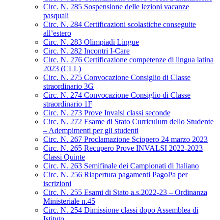
Circ. N. 285 Sospensione delle lezioni vacanze
pasquali
Circ. N. 284 Certificazioni scolastiche conseguite
all’estero
Circ. N. 283 Olimpiadi Lingue
Circ. N. 282 Incontri I-Care
Circ. N. 276 Certificazione competenze di lingua latina
2023 (CLL)
Circ. N. 275 Convocazione Consiglio di Classe
straordinario 3G
Circ. N. 274 Convocazione Consiglio di Classe
straordinario 1F
Circ. N. 273 Prove Invalsi classi seconde
Circ. N. 272 Esame di Stato Curriculum dello Studente
– Adempimenti per gli studenti
Circ. N. 267 Proclamazione Sciopero 24 marzo 2023
Circ. N. 265 Recupero Prove INVALSI 2022-2023
Classi Quinte
Circ. N. 263 Semifinale dei Campionati di Italiano
Circ. N. 256 Riapertura pagamenti PagoPa per
iscrizioni
Circ. N. 255 Esami di Stato a.s.2022-23 – Ordinanza
Ministeriale n.45
Circ. N. 254 Dimissione classi dopo Assemblea di
Istituto