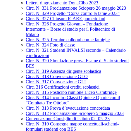
Lettera ringraziamento DonaCibo 2023
Circ. N. 331 Proclamazione Sciopero 26 maggio 2023
Circ. N. 329 Progetto “Corsa contro la fame 2023”
Circ. N. 327 Chiusura ICARE pomeridiani
Circ. N. 326 Progetto Giovani – Fondazione
Intermonte – Borse di studio per il Politecnico di
Milano
Circ. N. 325 Termine colloqui con le famiglie
Circ. N. 324 Foto di classe
Circ. N. 321 Studenti INVALSI seconde – Calendario
e indicazioni
Circ. N. 320 Simulazione prova Esame di Stato studenti
BES
Circ. N. 319 Assenza dirigente scolastica
Circ. N. 318 Convocazione GLO
Circ. N. 317 Convocazione GLI
Circ. 316 Certificazioni crediti scolastici
Circ. N. 315 Posticipo riunione Liceo Cambridge
Circ. N. 314 Incontro Classi Quinte e Quarte con il
“Comitato Tre Ottobre”
Circ. N. 313 Prova d’evacuazione concordata
Circ. N. 312 Proclamazione Sciopero 5 maggio 2023
Convocazione Consiglio di Istituto 02_05_23
Circ. N. 310 Consegna mappe concettuali-schemi-
formulari studenti con BES