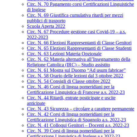
Circ. N. 70 Pagamento corsi Certificazioni Linguistiche
di Inglese
Circ. N. 69 Giustifica cumulativa ritardi per mezzi
pubblici di trasporto
Scuola Aperta 2022
Circ. N. 67 Procedure gestione casi Covid-19 – a.s.
2022-2023
Circ. N. 66 Elezioni Rappresentanti di Classe Genitori
Circ. N. 65 Elezioni Rappresentanti di Classe Studenti
Circ. N. 63 Lezioni Materia Opzionale
Circ. N. 62 Materia alternativa all’Insegnamento della
Religione Cattolica (IRC) – Studio assistito
Circ. N. 61 Mostra sul Duomo “Ad usum fabricae”
Circ. N. 58 Orario delle lezioni dal 3 ottobre 2022
Circ. N. 54 Consigli di Classe ottobre 2022
Circ. N. 46 Corsi di lingua pomeridiani per la
Certificazione Linguistica di Francese a.s. 2022-23
Circ. N. 44 Ritardi, entrate posticipate e uscite
anticipate
Circ. N. 43 Sicurezza – circolare a carattere permanente
Circ. N. 42 Corsi di lingua pomeridiani per la
Certificazione Linguistica di Spagnolo a.s. 2022-23
Circ. N. 41 Colloqui Genitori – Docenti a.s. 2022-23
Circ. N. 39 Corsi di lingua pomeridiani per la
Certificazione Linguistica di Inglese a.s.2022-23