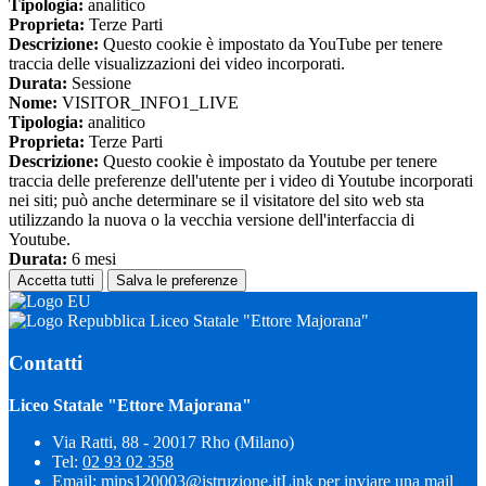
Tipologia:
analitico
Proprieta:
Terze Parti
Descrizione:
Questo cookie è impostato da YouTube per tenere
traccia delle visualizzazioni dei video incorporati.
Durata:
Sessione
Nome:
VISITOR_INFO1_LIVE
Tipologia:
analitico
Proprieta:
Terze Parti
Descrizione:
Questo cookie è impostato da Youtube per tenere
traccia delle preferenze dell'utente per i video di Youtube incorporati
nei siti; può anche determinare se il visitatore del sito web sta
utilizzando la nuova o la vecchia versione dell'interfaccia di
Youtube.
Durata:
6 mesi
Accetta tutti
Salva le preferenze
Liceo Statale "Ettore Majorana"
Contatti
Liceo Statale "Ettore Majorana"
Via Ratti, 88 - 20017 Rho (Milano)
Tel:
02 93 02 358
Email:
mips120003@istruzione.it
Link per inviare una mail