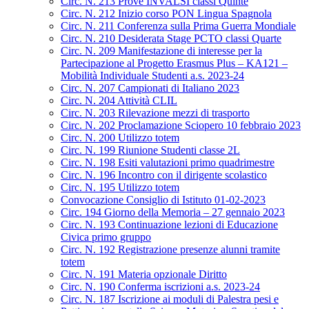
Circ. N. 213 Prove INVALSI classi Quinte
Circ. N. 212 Inizio corso PON Lingua Spagnola
Circ. N. 211 Conferenza sulla Prima Guerra Mondiale
Circ. N. 210 Desiderata Stage PCTO classi Quarte
Circ. N. 209 Manifestazione di interesse per la
Partecipazione al Progetto Erasmus Plus – KA121 –
Mobilità Individuale Studenti a.s. 2023-24
Circ. N. 207 Campionati di Italiano 2023
Circ. N. 204 Attività CLIL
Circ. N. 203 Rilevazione mezzi di trasporto
Circ. N. 202 Proclamazione Sciopero 10 febbraio 2023
Circ. N. 200 Utilizzo totem
Circ. N. 199 Riunione Studenti classe 2L
Circ. N. 198 Esiti valutazioni primo quadrimestre
Circ. N. 196 Incontro con il dirigente scolastico
Circ. N. 195 Utilizzo totem
Convocazione Consiglio di Istituto 01-02-2023
Circ. 194 Giorno della Memoria – 27 gennaio 2023
Circ. N. 193 Continuazione lezioni di Educazione
Civica primo gruppo
Circ. N. 192 Registrazione presenze alunni tramite
totem
Circ. N. 191 Materia opzionale Diritto
Circ. N. 190 Conferma iscrizioni a.s. 2023-24
Circ. N. 187 Iscrizione ai moduli di Palestra pesi e