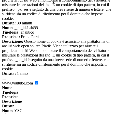
proprietari di siti Web a monitorare il comportamento dei visitatori e
misurare le prestazioni del sito. È un cookie di tipo pattern, in cui il
prefisso _pk_ses è seguito da una breve serie di numeri e lettere, che
si ritiene sia un codice di riferimento per il dominio che imposta il
cookie.
Durata:
30 minuti
Nome:
_pk_id.1.d455
Tipologia:
analitico
Proprieta:
Prime Parti
Descrizione:
Questo nome di cookie è associato alla piattaforma di
analisi web open source Piwik. Viene utilizzato per aiutare i
proprietari di siti Web a monitorare il comportamento dei visitatori e
misurare le prestazioni del sito. È un cookie di tipo pattern, in cui il
prefisso _pk_id è seguito da una breve serie di numeri e lettere, che
si ritiene sia un codice di riferimento per il dominio che imposta il
cookie.
Durata:
1 anno
www.youtube.com
Nome
Tipologia
Proprieta
Descrizione
Durata
Nome:
YSC