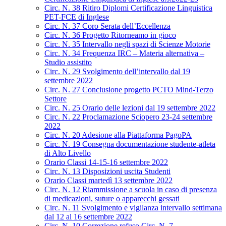
Circ. N. 38 Ritiro Diplomi Certificazione Linguistica
PET-FCE di Inglese
Circ. N. 37 Coro Serata dell’Eccellenza
Circ. N. 36 Progetto Ritorneamo in gioco
Circ. N. 35 Intervallo negli spazi di Scienze Motorie
Circ. N. 34 Frequenza IRC – Materia alternativa –
Studio assistito
Circ. N. 29 Svolgimento dell’intervallo dal 19
settembre 2022
Circ. N. 27 Conclusione progetto PCTO Mind-Terzo
Settore
Circ. N. 25 Orario delle lezioni dal 19 settembre 2022
Circ. N. 22 Proclamazione Sciopero 23-24 settembre
2022
Circ. N. 20 Adesione alla Piattaforma PagoPA
Circ. N. 19 Consegna documentazione studente-atleta
di Alto Livello
Orario Classi 14-15-16 settembre 2022
Circ. N. 13 Disposizioni uscita Studenti
Orario Classi martedì 13 settembre 2022
Circ. N. 12 Riammissione a scuola in caso di presenza
di medicazioni, suture o apparecchi gessati
Circ. N. 11 Svolgimento e vigilanza intervallo settimana
dal 12 al 16 settembre 2022
Circ. N. 10 Correzione refuso Circ. N. 7