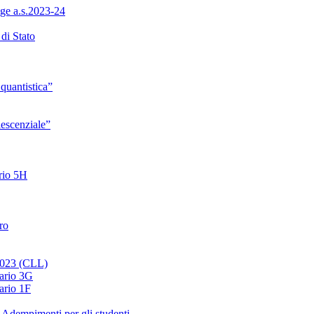
ge a.s.2023-24
di Stato
quantistica”
lescenziale”
ario 5H
ro
 2023 (CLL)
nario 3G
ario 1F
 Adempimenti per gli studenti