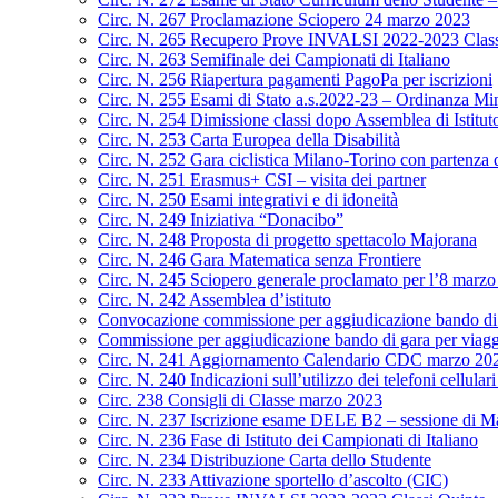
Circ. N. 267 Proclamazione Sciopero 24 marzo 2023
Circ. N. 265 Recupero Prove INVALSI 2022-2023 Class
Circ. N. 263 Semifinale dei Campionati di Italiano
Circ. N. 256 Riapertura pagamenti PagoPa per iscrizioni
Circ. N. 255 Esami di Stato a.s.2022-23 – Ordinanza Min
Circ. N. 254 Dimissione classi dopo Assemblea di Istitut
Circ. N. 253 Carta Europea della Disabilità
Circ. N. 252 Gara ciclistica Milano-Torino con partenza
Circ. N. 251 Erasmus+ CSI – visita dei partner
Circ. N. 250 Esami integrativi e di idoneità
Circ. N. 249 Iniziativa “Donacibo”
Circ. N. 248 Proposta di progetto spettacolo Majorana
Circ. N. 246 Gara Matematica senza Frontiere
Circ. N. 245 Sciopero generale proclamato per l’8 marz
Circ. N. 242 Assemblea d’istituto
Convocazione commissione per aggiudicazione bando di g
Commissione per aggiudicazione bando di gara per viagg
Circ. N. 241 Aggiornamento Calendario CDC marzo 20
Circ. N. 240 Indicazioni sull’utilizzo dei telefoni cellulari
Circ. 238 Consigli di Classe marzo 2023
Circ. N. 237 Iscrizione esame DELE B2 – sessione di M
Circ. N. 236 Fase di Istituto dei Campionati di Italiano
Circ. N. 234 Distribuzione Carta dello Studente
Circ. N. 233 Attivazione sportello d’ascolto (CIC)