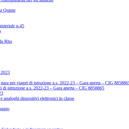
i Quinte
isteriale n.45
o
 da Rho
o 2023
ara per viaggi di istruzione a.s. 2022-23 – Gara aperta – CIG 885886
i di istruzione a.s. 2022-23 – Gara aperta – CIG 8858865
23
 e analoghi dispositivi elettronici in classe
aggio