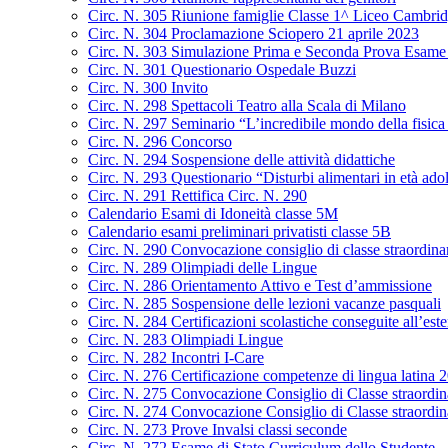
Circ. N. 305 Riunione famiglie Classe 1^ Liceo Cambrid
Circ. N. 304 Proclamazione Sciopero 21 aprile 2023
Circ. N. 303 Simulazione Prima e Seconda Prova Esame 
Circ. N. 301 Questionario Ospedale Buzzi
Circ. N. 300 Invito
Circ. N. 298 Spettacoli Teatro alla Scala di Milano
Circ. N. 297 Seminario “L’incredibile mondo della fisica 
Circ. N. 296 Concorso
Circ. N. 294 Sospensione delle attività didattiche
Circ. N. 293 Questionario “Disturbi alimentari in età ado
Circ. N. 291 Rettifica Circ. N. 290
Calendario Esami di Idoneità classe 5M
Calendario esami preliminari privatisti classe 5B
Circ. N. 290 Convocazione consiglio di classe straordin
Circ. N. 289 Olimpiadi delle Lingue
Circ. N. 286 Orientamento Attivo e Test d’ammissione
Circ. N. 285 Sospensione delle lezioni vacanze pasquali
Circ. N. 284 Certificazioni scolastiche conseguite all’este
Circ. N. 283 Olimpiadi Lingue
Circ. N. 282 Incontri I-Care
Circ. N. 276 Certificazione competenze di lingua latina
Circ. N. 275 Convocazione Consiglio di Classe straordi
Circ. N. 274 Convocazione Consiglio di Classe straordin
Circ. N. 273 Prove Invalsi classi seconde
Circ. N. 272 Esame di Stato Curriculum dello Studente –