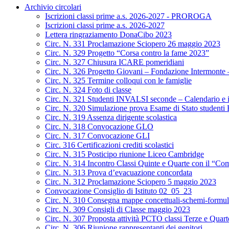
Archivio circolari
Iscrizioni classi prime a.s. 2026-2027 - PROROGA
Iscrizioni classi prime a.s. 2026-2027
Lettera ringraziamento DonaCibo 2023
Circ. N. 331 Proclamazione Sciopero 26 maggio 2023
Circ. N. 329 Progetto “Corsa contro la fame 2023”
Circ. N. 327 Chiusura ICARE pomeridiani
Circ. N. 326 Progetto Giovani – Fondazione Intermonte – 
Circ. N. 325 Termine colloqui con le famiglie
Circ. N. 324 Foto di classe
Circ. N. 321 Studenti INVALSI seconde – Calendario e i
Circ. N. 320 Simulazione prova Esame di Stato studenti
Circ. N. 319 Assenza dirigente scolastica
Circ. N. 318 Convocazione GLO
Circ. N. 317 Convocazione GLI
Circ. 316 Certificazioni crediti scolastici
Circ. N. 315 Posticipo riunione Liceo Cambridge
Circ. N. 314 Incontro Classi Quinte e Quarte con il “Com
Circ. N. 313 Prova d’evacuazione concordata
Circ. N. 312 Proclamazione Sciopero 5 maggio 2023
Convocazione Consiglio di Istituto 02_05_23
Circ. N. 310 Consegna mappe concettuali-schemi-formul
Circ. N. 309 Consigli di Classe maggio 2023
Circ. N. 307 Proposta attività PCTO classi Terze e Quarte
Circ. N. 306 Riunione rappresentanti dei genitori