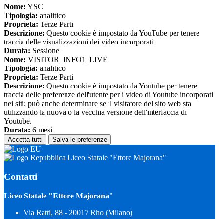
Nome:
YSC
Tipologia:
analitico
Proprieta:
Terze Parti
Descrizione:
Questo cookie è impostato da YouTube per tenere
traccia delle visualizzazioni dei video incorporati.
Durata:
Sessione
Nome:
VISITOR_INFO1_LIVE
Tipologia:
analitico
Proprieta:
Terze Parti
Descrizione:
Questo cookie è impostato da Youtube per tenere
traccia delle preferenze dell'utente per i video di Youtube incorporati
nei siti; può anche determinare se il visitatore del sito web sta
utilizzando la nuova o la vecchia versione dell'interfaccia di
Youtube.
Durata:
6 mesi
Accetta tutti
Salva le preferenze
Liceo Statale "Ettore Majorana"
Contatti
Liceo Statale "Ettore Majorana"
Via Ratti, 88 - 20017 Rho (Milano)