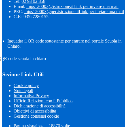
Tel:
02 93 02 358
Email:
mips120003@istruzione.it
Link per inviare una mail
PEC:
mips120003@pec.istruzione.it
Link per inviare una mail
C.F.: 93527280155
Inquadra il QR code sottostante per entrare nel portale Scuola in
Chiaro.
Sezione Link Utili
Cookie policy
Note legali
Informativa Privacy
Ufficio Relazioni con il Pubblico
Dichiarazione di accessibilità
Obiettivi di accessibilità
Gestione consensi cookie
Pagina visualizzata
18870
volte