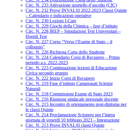
Circ. N. 233 Attivazione sportello d’ascolto (CIC)
Circ. N. 232 Prove INVALSI 2022-2023 Classi Quinte
– Calendario e indicazioni operative
Circ. N. 230 Lezioni I-Care
Circ. N. 229 Giochi della Chimica – fase d’istituto
Circ. N. 228 IREP – Simulazioni Test Universitari –
Hoepli Test
Circ. N. 227 Corso “Verso l’Esame di Stato – il
colloquio”
Circ. N. 226 Richiesta Carta dello Studente
Circ. N. 224 Calendario Corsi di Recupero – Primo
periodo a.s. 2022-2023
Circ. N. 223 Continuazione lezioni di Educazione
Civica secondo gruppo
Circ. N. 222 Inizio Corsi di Recupero
Circ. N. 219 Fase d’istituto Campionati Scienze
Naturali
Circ. N. 218 Commissioni Esame di Stato 2023
Circ. N. 216 Riunione sindacale personale docente
Circ. N. 215 Incontro di orientamento post-diploma per
le classi Quinte
Circ. N. 214 Proclamazione Sciopero per l’intera
giornata di venerdì 10 febbraio 2023 – Integrazione
Circ. N. 213 Prove INVALSI classi Quinte