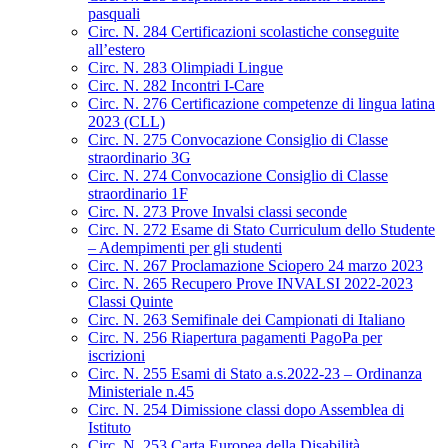
pasquali
Circ. N. 284 Certificazioni scolastiche conseguite
all’estero
Circ. N. 283 Olimpiadi Lingue
Circ. N. 282 Incontri I-Care
Circ. N. 276 Certificazione competenze di lingua latina
2023 (CLL)
Circ. N. 275 Convocazione Consiglio di Classe
straordinario 3G
Circ. N. 274 Convocazione Consiglio di Classe
straordinario 1F
Circ. N. 273 Prove Invalsi classi seconde
Circ. N. 272 Esame di Stato Curriculum dello Studente
– Adempimenti per gli studenti
Circ. N. 267 Proclamazione Sciopero 24 marzo 2023
Circ. N. 265 Recupero Prove INVALSI 2022-2023
Classi Quinte
Circ. N. 263 Semifinale dei Campionati di Italiano
Circ. N. 256 Riapertura pagamenti PagoPa per
iscrizioni
Circ. N. 255 Esami di Stato a.s.2022-23 – Ordinanza
Ministeriale n.45
Circ. N. 254 Dimissione classi dopo Assemblea di
Istituto
Circ. N. 253 Carta Europea della Disabilità