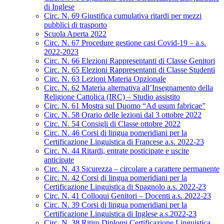
di Inglese
Circ. N. 69 Giustifica cumulativa ritardi per mezzi
pubblici di trasporto
Scuola Aperta 2022
Circ. N. 67 Procedure gestione casi Covid-19 – a.s.
2022-2023
Circ. N. 66 Elezioni Rappresentanti di Classe Genitori
Circ. N. 65 Elezioni Rappresentanti di Classe Studenti
Circ. N. 63 Lezioni Materia Opzionale
Circ. N. 62 Materia alternativa all’Insegnamento della
Religione Cattolica (IRC) – Studio assistito
Circ. N. 61 Mostra sul Duomo “Ad usum fabricae”
Circ. N. 58 Orario delle lezioni dal 3 ottobre 2022
Circ. N. 54 Consigli di Classe ottobre 2022
Circ. N. 46 Corsi di lingua pomeridiani per la
Certificazione Linguistica di Francese a.s. 2022-23
Circ. N. 44 Ritardi, entrate posticipate e uscite
anticipate
Circ. N. 43 Sicurezza – circolare a carattere permanente
Circ. N. 42 Corsi di lingua pomeridiani per la
Certificazione Linguistica di Spagnolo a.s. 2022-23
Circ. N. 41 Colloqui Genitori – Docenti a.s. 2022-23
Circ. N. 39 Corsi di lingua pomeridiani per la
Certificazione Linguistica di Inglese a.s.2022-23
Circ. N. 38 Ritiro Diplomi Certificazione Linguistica