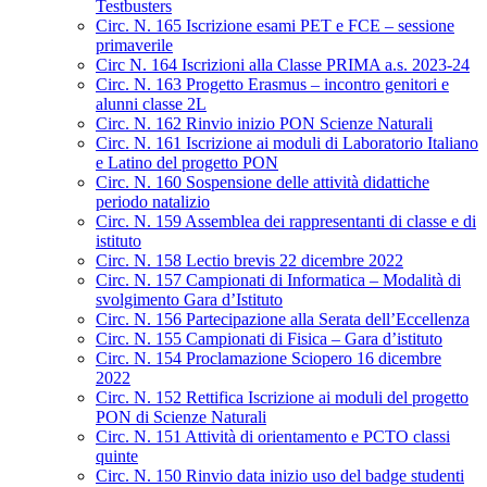
Testbusters
Circ. N. 165 Iscrizione esami PET e FCE – sessione
primaverile
Circ N. 164 Iscrizioni alla Classe PRIMA a.s. 2023-24
Circ. N. 163 Progetto Erasmus – incontro genitori e
alunni classe 2L
Circ. N. 162 Rinvio inizio PON Scienze Naturali
Circ. N. 161 Iscrizione ai moduli di Laboratorio Italiano
e Latino del progetto PON
Circ. N. 160 Sospensione delle attività didattiche
periodo natalizio
Circ. N. 159 Assemblea dei rappresentanti di classe e di
istituto
Circ. N. 158 Lectio brevis 22 dicembre 2022
Circ. N. 157 Campionati di Informatica – Modalità di
svolgimento Gara d’Istituto
Circ. N. 156 Partecipazione alla Serata dell’Eccellenza
Circ. N. 155 Campionati di Fisica – Gara d’istituto
Circ. N. 154 Proclamazione Sciopero 16 dicembre
2022
Circ. N. 152 Rettifica Iscrizione ai moduli del progetto
PON di Scienze Naturali
Circ. N. 151 Attività di orientamento e PCTO classi
quinte
Circ. N. 150 Rinvio data inizio uso del badge studenti