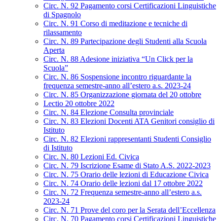
Circ. N. 92 Pagamento corsi Certificazioni Linguistiche
di Spagnolo
Circ. N. 91 Corso di meditazione e tecniche di
rilassamento
Circ. N. 89 Partecipazione degli Studenti alla Scuola
Aperta
Circ. N. 88 Adesione iniziativa “Un Click per la
Scuola”
Circ. N. 86 Sospensione incontro riguardante la
frequenza semestre-anno all’estero a.s. 2023-24
Circ. N. 85 Organizzazione giornata del 20 ottobre
Lectio 20 ottobre 2022
Circ. N. 84 Elezione Consulta provinciale
Circ. N. 83 Elezioni Docenti ATA Genitori consiglio di
Istituto
Circ. N. 82 Elezioni rappresentanti Studenti Consiglio
di Istituto
Circ. N. 80 Lezioni Ed. Civica
Circ. N. 79 Iscrizione Esame di Stato A.S. 2022-2023
Circ. N. 75 Orario delle lezioni di Educazione Civica
Circ. N. 74 Orario delle lezioni dal 17 ottobre 2022
Circ. N. 72 Frequenza semestre-anno all’estero a.s.
2023-24
Circ. N. 71 Prove del coro per la Serata dell’Eccellenza
Circ. N. 70 Pagamento corsi Certificazioni Linguistiche