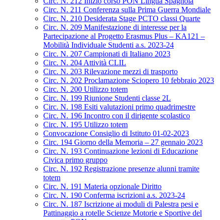
Circ. N. 212 Inizio corso PON Lingua Spagnola
Circ. N. 211 Conferenza sulla Prima Guerra Mondiale
Circ. N. 210 Desiderata Stage PCTO classi Quarte
Circ. N. 209 Manifestazione di interesse per la
Partecipazione al Progetto Erasmus Plus – KA121 –
Mobilità Individuale Studenti a.s. 2023-24
Circ. N. 207 Campionati di Italiano 2023
Circ. N. 204 Attività CLIL
Circ. N. 203 Rilevazione mezzi di trasporto
Circ. N. 202 Proclamazione Sciopero 10 febbraio 2023
Circ. N. 200 Utilizzo totem
Circ. N. 199 Riunione Studenti classe 2L
Circ. N. 198 Esiti valutazioni primo quadrimestre
Circ. N. 196 Incontro con il dirigente scolastico
Circ. N. 195 Utilizzo totem
Convocazione Consiglio di Istituto 01-02-2023
Circ. 194 Giorno della Memoria – 27 gennaio 2023
Circ. N. 193 Continuazione lezioni di Educazione
Civica primo gruppo
Circ. N. 192 Registrazione presenze alunni tramite
totem
Circ. N. 191 Materia opzionale Diritto
Circ. N. 190 Conferma iscrizioni a.s. 2023-24
Circ. N. 187 Iscrizione ai moduli di Palestra pesi e
Pattinaggio a rotelle Scienze Motorie e Sportive del