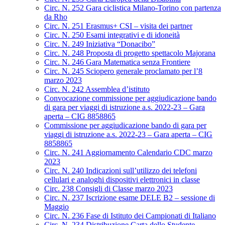
Circ. N. 252 Gara ciclistica Milano-Torino con partenza
da Rho
Circ. N. 251 Erasmus+ CSI – visita dei partner
Circ. N. 250 Esami integrativi e di idoneità
Circ. N. 249 Iniziativa “Donacibo”
Circ. N. 248 Proposta di progetto spettacolo Majorana
Circ. N. 246 Gara Matematica senza Frontiere
Circ. N. 245 Sciopero generale proclamato per l’8
marzo 2023
Circ. N. 242 Assemblea d’istituto
Convocazione commissione per aggiudicazione bando
di gara per viaggi di istruzione a.s. 2022-23 – Gara
aperta – CIG 8858865
Commissione per aggiudicazione bando di gara per
viaggi di istruzione a.s. 2022-23 – Gara aperta – CIG
8858865
Circ. N. 241 Aggiornamento Calendario CDC marzo
2023
Circ. N. 240 Indicazioni sull’utilizzo dei telefoni
cellulari e analoghi dispositivi elettronici in classe
Circ. 238 Consigli di Classe marzo 2023
Circ. N. 237 Iscrizione esame DELE B2 – sessione di
Maggio
Circ. N. 236 Fase di Istituto dei Campionati di Italiano
Circ. N. 234 Distribuzione Carta dello Studente