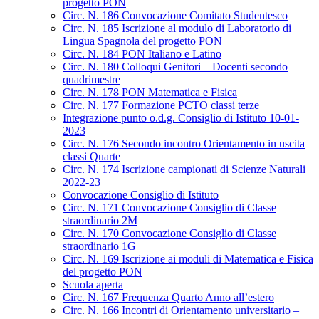
progetto PON
Circ. N. 186 Convocazione Comitato Studentesco
Circ. N. 185 Iscrizione al modulo di Laboratorio di
Lingua Spagnola del progetto PON
Circ. N. 184 PON Italiano e Latino
Circ. N. 180 Colloqui Genitori – Docenti secondo
quadrimestre
Circ. N. 178 PON Matematica e Fisica
Circ. N. 177 Formazione PCTO classi terze
Integrazione punto o.d.g. Consiglio di Istituto 10-01-
2023
Circ. N. 176 Secondo incontro Orientamento in uscita
classi Quarte
Circ. N. 174 Iscrizione campionati di Scienze Naturali
2022-23
Convocazione Consiglio di Istituto
Circ. N. 171 Convocazione Consiglio di Classe
straordinario 2M
Circ. N. 170 Convocazione Consiglio di Classe
straordinario 1G
Circ. N. 169 Iscrizione ai moduli di Matematica e Fisica
del progetto PON
Scuola aperta
Circ. N. 167 Frequenza Quarto Anno all’estero
Circ. N. 166 Incontri di Orientamento universitario –