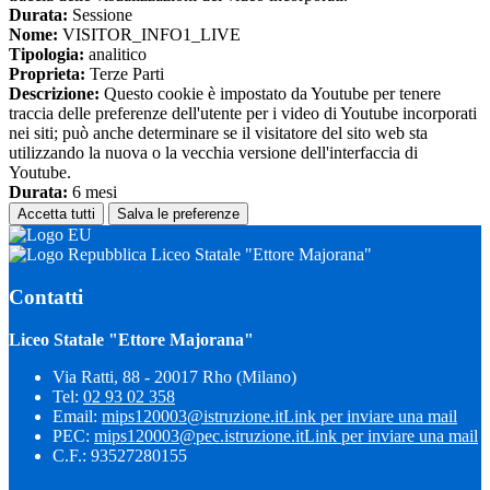
Durata:
Sessione
Nome:
VISITOR_INFO1_LIVE
Tipologia:
analitico
Proprieta:
Terze Parti
Descrizione:
Questo cookie è impostato da Youtube per tenere
traccia delle preferenze dell'utente per i video di Youtube incorporati
nei siti; può anche determinare se il visitatore del sito web sta
utilizzando la nuova o la vecchia versione dell'interfaccia di
Youtube.
Durata:
6 mesi
Accetta tutti
Salva le preferenze
Liceo Statale "Ettore Majorana"
Contatti
Liceo Statale "Ettore Majorana"
Via Ratti, 88 - 20017 Rho (Milano)
Tel:
02 93 02 358
Email:
mips120003@istruzione.it
Link per inviare una mail
PEC:
mips120003@pec.istruzione.it
Link per inviare una mail
C.F.: 93527280155