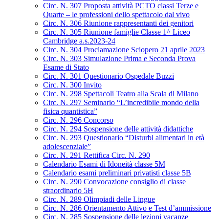
Circ. N. 307 Proposta attività PCTO classi Terze e
Quarte – le professioni dello spettacolo dal vivo
Circ. N. 306 Riunione rappresentanti dei genitori
Circ. N. 305 Riunione famiglie Classe 1^ Liceo
Cambridge a.s.2023-24
Circ. N. 304 Proclamazione Sciopero 21 aprile 2023
Circ. N. 303 Simulazione Prima e Seconda Prova
Esame di Stato
Circ. N. 301 Questionario Ospedale Buzzi
Circ. N. 300 Invito
Circ. N. 298 Spettacoli Teatro alla Scala di Milano
Circ. N. 297 Seminario “L’incredibile mondo della
fisica quantistica”
Circ. N. 296 Concorso
Circ. N. 294 Sospensione delle attività didattiche
Circ. N. 293 Questionario “Disturbi alimentari in età
adolescenziale”
Circ. N. 291 Rettifica Circ. N. 290
Calendario Esami di Idoneità classe 5M
Calendario esami preliminari privatisti classe 5B
Circ. N. 290 Convocazione consiglio di classe
straordinario 5H
Circ. N. 289 Olimpiadi delle Lingue
Circ. N. 286 Orientamento Attivo e Test d’ammissione
Circ. N. 285 Sospensione delle lezioni vacanze