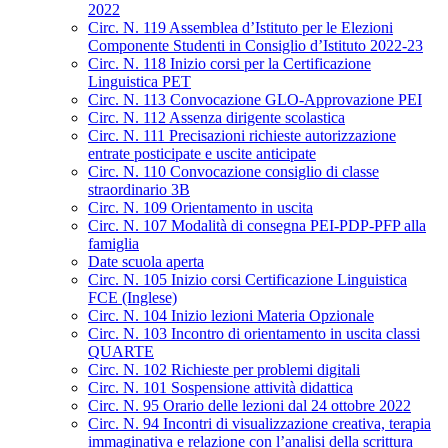
2022
Circ. N. 119 Assemblea d’Istituto per le Elezioni
Componente Studenti in Consiglio d’Istituto 2022-23
Circ. N. 118 Inizio corsi per la Certificazione
Linguistica PET
Circ. N. 113 Convocazione GLO-Approvazione PEI
Circ. N. 112 Assenza dirigente scolastica
Circ. N. 111 Precisazioni richieste autorizzazione
entrate posticipate e uscite anticipate
Circ. N. 110 Convocazione consiglio di classe
straordinario 3B
Circ. N. 109 Orientamento in uscita
Circ. N. 107 Modalità di consegna PEI-PDP-PFP alla
famiglia
Date scuola aperta
Circ. N. 105 Inizio corsi Certificazione Linguistica
FCE (Inglese)
Circ. N. 104 Inizio lezioni Materia Opzionale
Circ. N. 103 Incontro di orientamento in uscita classi
QUARTE
Circ. N. 102 Richieste per problemi digitali
Circ. N. 101 Sospensione attività didattica
Circ. N. 95 Orario delle lezioni dal 24 ottobre 2022
Circ. N. 94 Incontri di visualizzazione creativa, terapia
immaginativa e relazione con l’analisi della scrittura