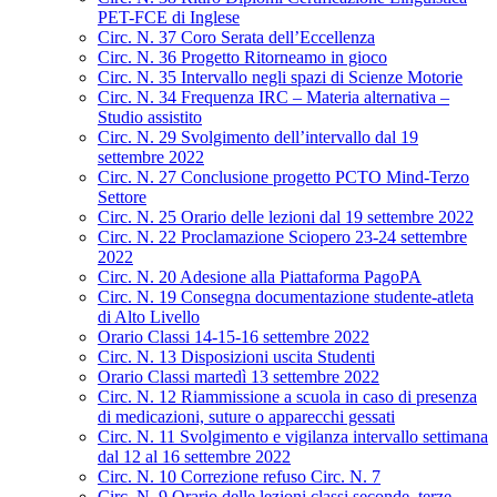
PET-FCE di Inglese
Circ. N. 37 Coro Serata dell’Eccellenza
Circ. N. 36 Progetto Ritorneamo in gioco
Circ. N. 35 Intervallo negli spazi di Scienze Motorie
Circ. N. 34 Frequenza IRC – Materia alternativa –
Studio assistito
Circ. N. 29 Svolgimento dell’intervallo dal 19
settembre 2022
Circ. N. 27 Conclusione progetto PCTO Mind-Terzo
Settore
Circ. N. 25 Orario delle lezioni dal 19 settembre 2022
Circ. N. 22 Proclamazione Sciopero 23-24 settembre
2022
Circ. N. 20 Adesione alla Piattaforma PagoPA
Circ. N. 19 Consegna documentazione studente-atleta
di Alto Livello
Orario Classi 14-15-16 settembre 2022
Circ. N. 13 Disposizioni uscita Studenti
Orario Classi martedì 13 settembre 2022
Circ. N. 12 Riammissione a scuola in caso di presenza
di medicazioni, suture o apparecchi gessati
Circ. N. 11 Svolgimento e vigilanza intervallo settimana
dal 12 al 16 settembre 2022
Circ. N. 10 Correzione refuso Circ. N. 7
Circ. N. 9 Orario delle lezioni classi seconde, terze,