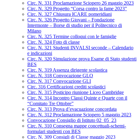
Circ. N. 331 Proclamazione Sciopero 26 maggio 2023
Circ. N. 329 Progetto “Corsa contro la fame 2023”
Circ. N. 327 Chiusura ICARE pomeridiani
Circ. N. 326 Progetto Giovani – Fondazione
Intermonte – Borse di studio per il Politecnico di
Milano
Circ. N. 325 Termine colloqui con le famiglie
Circ. N. 324 Foto di classe
Circ. N. 321 Studenti INVALSI seconde – Calendario
e indicazioni
Circ. N. 320 Simulazione prova Esame di Stato studenti
BES
Circ. N. 319 Assenza dirigente scolastica
Circ. N. 318 Convocazione GLO
Circ. N. 317 Convocazione GLI
Circ. 316 Certificazioni crediti scolastici
Circ. N. 315 Posticipo riunione Liceo Cambridge
Circ. N. 314 Incontro Classi Quinte e Quarte con il
“Comitato Tre Ottobre”
Circ. N. 313 Prova d’evacuazione concordata
Circ. N. 312 Proclamazione Sciopero 5 maggio 2023
Convocazione Consiglio di Istituto 02_05_23
Circ. N. 310 Consegna mappe concettuali-schemi-
formulari studenti con BES
Circ. N. 309 Consigli di Classe maggio 2023