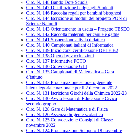
Circ. N. 148 Bando Dote Scuola
Circ. N. 147 Distribuzione badge agli Studenti
Circ. N. 146 Raccolta regali per bambini bisognosi
Circ. N. 144 Iscrizione ai moduli del progetto PON di
Scienze Naturali
Circ. N. 143 Orientamento in uscita – Progetto TESEO
Circ. N. 142 Raccolta materiali per canile e gattile
Circ. N. 141 Sospensione attività didattica
Circ. N. 140 Campionati italiani di Informatica
Circ. N. 139 Inizio corsi certificazione DELE B2
Circ. N. 138 Open day vaccinazioni
Circ. N. 137 Informativa PCTO
Circ. N. 136 Convocazione GLI
Circ. N. 135 Campionati di Matematica – Gara
d’istituto
Circ. N. 133 Proclamazione sciopero generale
intercategoriale nazionale per il 2 dicembre 2022
Circ. N. 131 Iscrizione Giochi della Chimica 2022-23
Circ. N. 130 Avvio lezioni di Educazione Civica
secondo gruppo
Circ. N. 128 Gare di Matematica e di Fisica
Circ. N. 126 Assenza dirigente scolastico
Circ. N. 125 Convocazione Consigli di Classe
novembre 2022
Circ. N. 124 Proclamazione Sciopero 18 novembre