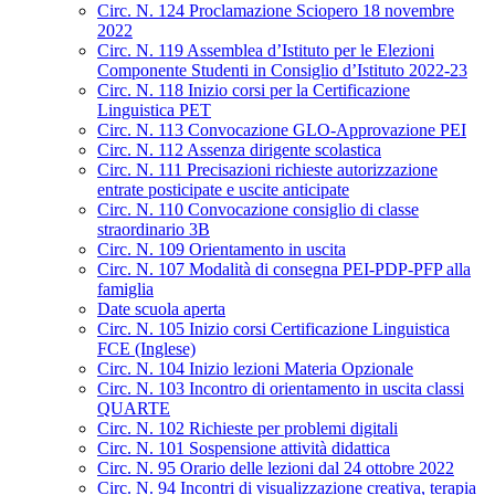
Circ. N. 124 Proclamazione Sciopero 18 novembre
2022
Circ. N. 119 Assemblea d’Istituto per le Elezioni
Componente Studenti in Consiglio d’Istituto 2022-23
Circ. N. 118 Inizio corsi per la Certificazione
Linguistica PET
Circ. N. 113 Convocazione GLO-Approvazione PEI
Circ. N. 112 Assenza dirigente scolastica
Circ. N. 111 Precisazioni richieste autorizzazione
entrate posticipate e uscite anticipate
Circ. N. 110 Convocazione consiglio di classe
straordinario 3B
Circ. N. 109 Orientamento in uscita
Circ. N. 107 Modalità di consegna PEI-PDP-PFP alla
famiglia
Date scuola aperta
Circ. N. 105 Inizio corsi Certificazione Linguistica
FCE (Inglese)
Circ. N. 104 Inizio lezioni Materia Opzionale
Circ. N. 103 Incontro di orientamento in uscita classi
QUARTE
Circ. N. 102 Richieste per problemi digitali
Circ. N. 101 Sospensione attività didattica
Circ. N. 95 Orario delle lezioni dal 24 ottobre 2022
Circ. N. 94 Incontri di visualizzazione creativa, terapia