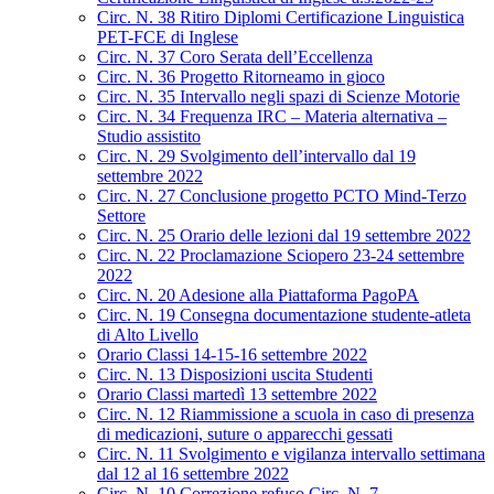
Circ. N. 38 Ritiro Diplomi Certificazione Linguistica
PET-FCE di Inglese
Circ. N. 37 Coro Serata dell’Eccellenza
Circ. N. 36 Progetto Ritorneamo in gioco
Circ. N. 35 Intervallo negli spazi di Scienze Motorie
Circ. N. 34 Frequenza IRC – Materia alternativa –
Studio assistito
Circ. N. 29 Svolgimento dell’intervallo dal 19
settembre 2022
Circ. N. 27 Conclusione progetto PCTO Mind-Terzo
Settore
Circ. N. 25 Orario delle lezioni dal 19 settembre 2022
Circ. N. 22 Proclamazione Sciopero 23-24 settembre
2022
Circ. N. 20 Adesione alla Piattaforma PagoPA
Circ. N. 19 Consegna documentazione studente-atleta
di Alto Livello
Orario Classi 14-15-16 settembre 2022
Circ. N. 13 Disposizioni uscita Studenti
Orario Classi martedì 13 settembre 2022
Circ. N. 12 Riammissione a scuola in caso di presenza
di medicazioni, suture o apparecchi gessati
Circ. N. 11 Svolgimento e vigilanza intervallo settimana
dal 12 al 16 settembre 2022
Circ. N. 10 Correzione refuso Circ. N. 7