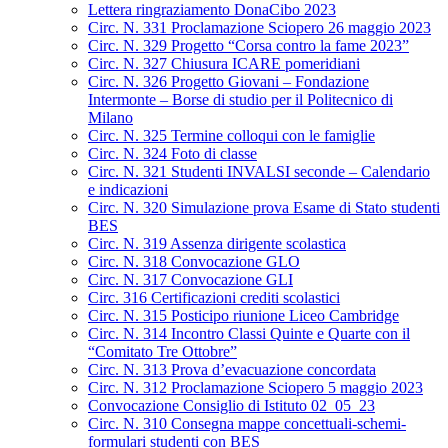
Lettera ringraziamento DonaCibo 2023
Circ. N. 331 Proclamazione Sciopero 26 maggio 2023
Circ. N. 329 Progetto “Corsa contro la fame 2023”
Circ. N. 327 Chiusura ICARE pomeridiani
Circ. N. 326 Progetto Giovani – Fondazione
Intermonte – Borse di studio per il Politecnico di
Milano
Circ. N. 325 Termine colloqui con le famiglie
Circ. N. 324 Foto di classe
Circ. N. 321 Studenti INVALSI seconde – Calendario
e indicazioni
Circ. N. 320 Simulazione prova Esame di Stato studenti
BES
Circ. N. 319 Assenza dirigente scolastica
Circ. N. 318 Convocazione GLO
Circ. N. 317 Convocazione GLI
Circ. 316 Certificazioni crediti scolastici
Circ. N. 315 Posticipo riunione Liceo Cambridge
Circ. N. 314 Incontro Classi Quinte e Quarte con il
“Comitato Tre Ottobre”
Circ. N. 313 Prova d’evacuazione concordata
Circ. N. 312 Proclamazione Sciopero 5 maggio 2023
Convocazione Consiglio di Istituto 02_05_23
Circ. N. 310 Consegna mappe concettuali-schemi-
formulari studenti con BES