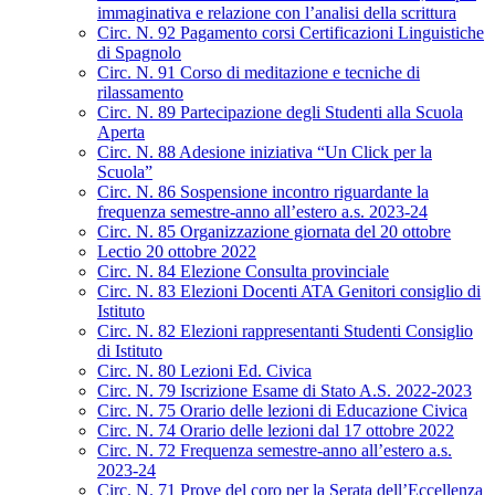
immaginativa e relazione con l’analisi della scrittura
Circ. N. 92 Pagamento corsi Certificazioni Linguistiche
di Spagnolo
Circ. N. 91 Corso di meditazione e tecniche di
rilassamento
Circ. N. 89 Partecipazione degli Studenti alla Scuola
Aperta
Circ. N. 88 Adesione iniziativa “Un Click per la
Scuola”
Circ. N. 86 Sospensione incontro riguardante la
frequenza semestre-anno all’estero a.s. 2023-24
Circ. N. 85 Organizzazione giornata del 20 ottobre
Lectio 20 ottobre 2022
Circ. N. 84 Elezione Consulta provinciale
Circ. N. 83 Elezioni Docenti ATA Genitori consiglio di
Istituto
Circ. N. 82 Elezioni rappresentanti Studenti Consiglio
di Istituto
Circ. N. 80 Lezioni Ed. Civica
Circ. N. 79 Iscrizione Esame di Stato A.S. 2022-2023
Circ. N. 75 Orario delle lezioni di Educazione Civica
Circ. N. 74 Orario delle lezioni dal 17 ottobre 2022
Circ. N. 72 Frequenza semestre-anno all’estero a.s.
2023-24
Circ. N. 71 Prove del coro per la Serata dell’Eccellenza