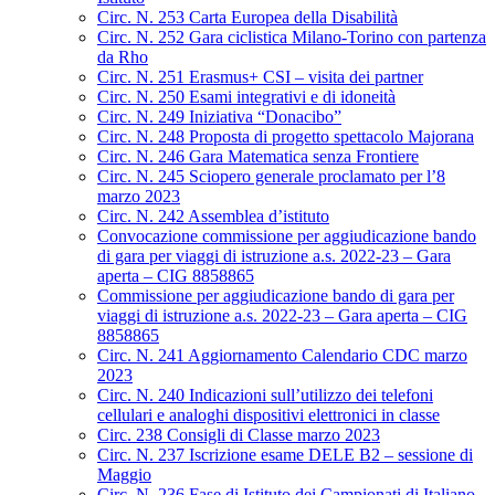
Circ. N. 253 Carta Europea della Disabilità
Circ. N. 252 Gara ciclistica Milano-Torino con partenza
da Rho
Circ. N. 251 Erasmus+ CSI – visita dei partner
Circ. N. 250 Esami integrativi e di idoneità
Circ. N. 249 Iniziativa “Donacibo”
Circ. N. 248 Proposta di progetto spettacolo Majorana
Circ. N. 246 Gara Matematica senza Frontiere
Circ. N. 245 Sciopero generale proclamato per l’8
marzo 2023
Circ. N. 242 Assemblea d’istituto
Convocazione commissione per aggiudicazione bando
di gara per viaggi di istruzione a.s. 2022-23 – Gara
aperta – CIG 8858865
Commissione per aggiudicazione bando di gara per
viaggi di istruzione a.s. 2022-23 – Gara aperta – CIG
8858865
Circ. N. 241 Aggiornamento Calendario CDC marzo
2023
Circ. N. 240 Indicazioni sull’utilizzo dei telefoni
cellulari e analoghi dispositivi elettronici in classe
Circ. 238 Consigli di Classe marzo 2023
Circ. N. 237 Iscrizione esame DELE B2 – sessione di
Maggio
Circ. N. 236 Fase di Istituto dei Campionati di Italiano