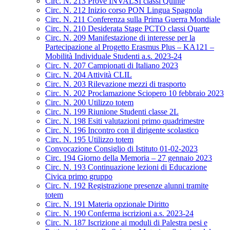
Circ. N. 213 Prove INVALSI classi Quinte
Circ. N. 212 Inizio corso PON Lingua Spagnola
Circ. N. 211 Conferenza sulla Prima Guerra Mondiale
Circ. N. 210 Desiderata Stage PCTO classi Quarte
Circ. N. 209 Manifestazione di interesse per la
Partecipazione al Progetto Erasmus Plus – KA121 –
Mobilità Individuale Studenti a.s. 2023-24
Circ. N. 207 Campionati di Italiano 2023
Circ. N. 204 Attività CLIL
Circ. N. 203 Rilevazione mezzi di trasporto
Circ. N. 202 Proclamazione Sciopero 10 febbraio 2023
Circ. N. 200 Utilizzo totem
Circ. N. 199 Riunione Studenti classe 2L
Circ. N. 198 Esiti valutazioni primo quadrimestre
Circ. N. 196 Incontro con il dirigente scolastico
Circ. N. 195 Utilizzo totem
Convocazione Consiglio di Istituto 01-02-2023
Circ. 194 Giorno della Memoria – 27 gennaio 2023
Circ. N. 193 Continuazione lezioni di Educazione
Civica primo gruppo
Circ. N. 192 Registrazione presenze alunni tramite
totem
Circ. N. 191 Materia opzionale Diritto
Circ. N. 190 Conferma iscrizioni a.s. 2023-24
Circ. N. 187 Iscrizione ai moduli di Palestra pesi e