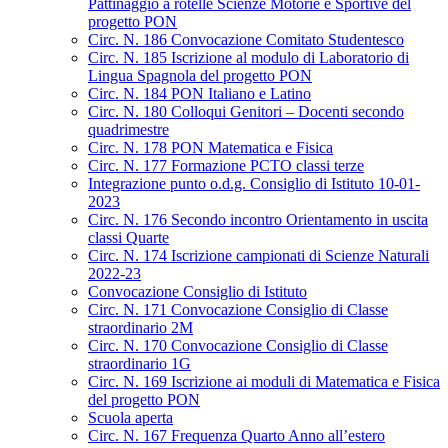
Pattinaggio a rotelle Scienze Motorie e Sportive del
progetto PON
Circ. N. 186 Convocazione Comitato Studentesco
Circ. N. 185 Iscrizione al modulo di Laboratorio di
Lingua Spagnola del progetto PON
Circ. N. 184 PON Italiano e Latino
Circ. N. 180 Colloqui Genitori – Docenti secondo
quadrimestre
Circ. N. 178 PON Matematica e Fisica
Circ. N. 177 Formazione PCTO classi terze
Integrazione punto o.d.g. Consiglio di Istituto 10-01-
2023
Circ. N. 176 Secondo incontro Orientamento in uscita
classi Quarte
Circ. N. 174 Iscrizione campionati di Scienze Naturali
2022-23
Convocazione Consiglio di Istituto
Circ. N. 171 Convocazione Consiglio di Classe
straordinario 2M
Circ. N. 170 Convocazione Consiglio di Classe
straordinario 1G
Circ. N. 169 Iscrizione ai moduli di Matematica e Fisica
del progetto PON
Scuola aperta
Circ. N. 167 Frequenza Quarto Anno all’estero