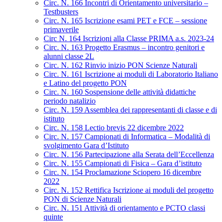
Circ. N. 166 Incontri di Orientamento universitario –
Testbusters
Circ. N. 165 Iscrizione esami PET e FCE – sessione
primaverile
Circ N. 164 Iscrizioni alla Classe PRIMA a.s. 2023-24
Circ. N. 163 Progetto Erasmus – incontro genitori e
alunni classe 2L
Circ. N. 162 Rinvio inizio PON Scienze Naturali
Circ. N. 161 Iscrizione ai moduli di Laboratorio Italiano
e Latino del progetto PON
Circ. N. 160 Sospensione delle attività didattiche
periodo natalizio
Circ. N. 159 Assemblea dei rappresentanti di classe e di
istituto
Circ. N. 158 Lectio brevis 22 dicembre 2022
Circ. N. 157 Campionati di Informatica – Modalità di
svolgimento Gara d’Istituto
Circ. N. 156 Partecipazione alla Serata dell’Eccellenza
Circ. N. 155 Campionati di Fisica – Gara d’istituto
Circ. N. 154 Proclamazione Sciopero 16 dicembre
2022
Circ. N. 152 Rettifica Iscrizione ai moduli del progetto
PON di Scienze Naturali
Circ. N. 151 Attività di orientamento e PCTO classi
quinte