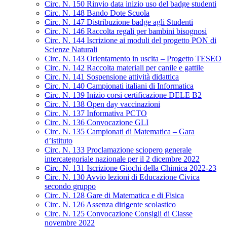
Circ. N. 150 Rinvio data inizio uso del badge studenti
Circ. N. 148 Bando Dote Scuola
Circ. N. 147 Distribuzione badge agli Studenti
Circ. N. 146 Raccolta regali per bambini bisognosi
Circ. N. 144 Iscrizione ai moduli del progetto PON di
Scienze Naturali
Circ. N. 143 Orientamento in uscita – Progetto TESEO
Circ. N. 142 Raccolta materiali per canile e gattile
Circ. N. 141 Sospensione attività didattica
Circ. N. 140 Campionati italiani di Informatica
Circ. N. 139 Inizio corsi certificazione DELE B2
Circ. N. 138 Open day vaccinazioni
Circ. N. 137 Informativa PCTO
Circ. N. 136 Convocazione GLI
Circ. N. 135 Campionati di Matematica – Gara
d’istituto
Circ. N. 133 Proclamazione sciopero generale
intercategoriale nazionale per il 2 dicembre 2022
Circ. N. 131 Iscrizione Giochi della Chimica 2022-23
Circ. N. 130 Avvio lezioni di Educazione Civica
secondo gruppo
Circ. N. 128 Gare di Matematica e di Fisica
Circ. N. 126 Assenza dirigente scolastico
Circ. N. 125 Convocazione Consigli di Classe
novembre 2022