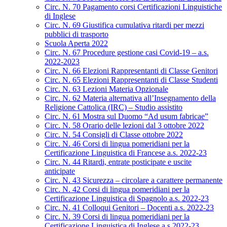
Circ. N. 70 Pagamento corsi Certificazioni Linguistiche
di Inglese
Circ. N. 69 Giustifica cumulativa ritardi per mezzi
pubblici di trasporto
Scuola Aperta 2022
Circ. N. 67 Procedure gestione casi Covid-19 – a.s.
2022-2023
Circ. N. 66 Elezioni Rappresentanti di Classe Genitori
Circ. N. 65 Elezioni Rappresentanti di Classe Studenti
Circ. N. 63 Lezioni Materia Opzionale
Circ. N. 62 Materia alternativa all’Insegnamento della
Religione Cattolica (IRC) – Studio assistito
Circ. N. 61 Mostra sul Duomo “Ad usum fabricae”
Circ. N. 58 Orario delle lezioni dal 3 ottobre 2022
Circ. N. 54 Consigli di Classe ottobre 2022
Circ. N. 46 Corsi di lingua pomeridiani per la
Certificazione Linguistica di Francese a.s. 2022-23
Circ. N. 44 Ritardi, entrate posticipate e uscite
anticipate
Circ. N. 43 Sicurezza – circolare a carattere permanente
Circ. N. 42 Corsi di lingua pomeridiani per la
Certificazione Linguistica di Spagnolo a.s. 2022-23
Circ. N. 41 Colloqui Genitori – Docenti a.s. 2022-23
Circ. N. 39 Corsi di lingua pomeridiani per la
Certificazione Linguistica di Inglese a.s.2022-23