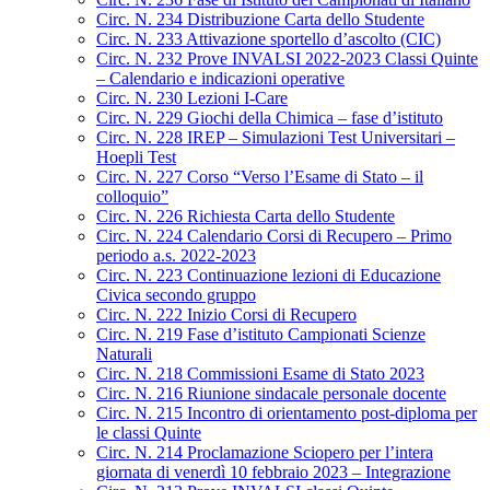
Circ. N. 234 Distribuzione Carta dello Studente
Circ. N. 233 Attivazione sportello d’ascolto (CIC)
Circ. N. 232 Prove INVALSI 2022-2023 Classi Quinte
– Calendario e indicazioni operative
Circ. N. 230 Lezioni I-Care
Circ. N. 229 Giochi della Chimica – fase d’istituto
Circ. N. 228 IREP – Simulazioni Test Universitari –
Hoepli Test
Circ. N. 227 Corso “Verso l’Esame di Stato – il
colloquio”
Circ. N. 226 Richiesta Carta dello Studente
Circ. N. 224 Calendario Corsi di Recupero – Primo
periodo a.s. 2022-2023
Circ. N. 223 Continuazione lezioni di Educazione
Civica secondo gruppo
Circ. N. 222 Inizio Corsi di Recupero
Circ. N. 219 Fase d’istituto Campionati Scienze
Naturali
Circ. N. 218 Commissioni Esame di Stato 2023
Circ. N. 216 Riunione sindacale personale docente
Circ. N. 215 Incontro di orientamento post-diploma per
le classi Quinte
Circ. N. 214 Proclamazione Sciopero per l’intera
giornata di venerdì 10 febbraio 2023 – Integrazione