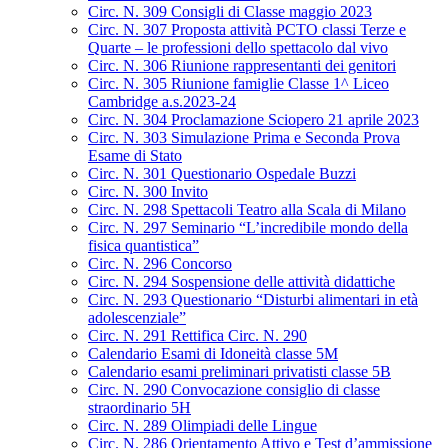
Circ. N. 309 Consigli di Classe maggio 2023
Circ. N. 307 Proposta attività PCTO classi Terze e
Quarte – le professioni dello spettacolo dal vivo
Circ. N. 306 Riunione rappresentanti dei genitori
Circ. N. 305 Riunione famiglie Classe 1^ Liceo
Cambridge a.s.2023-24
Circ. N. 304 Proclamazione Sciopero 21 aprile 2023
Circ. N. 303 Simulazione Prima e Seconda Prova
Esame di Stato
Circ. N. 301 Questionario Ospedale Buzzi
Circ. N. 300 Invito
Circ. N. 298 Spettacoli Teatro alla Scala di Milano
Circ. N. 297 Seminario “L’incredibile mondo della
fisica quantistica”
Circ. N. 296 Concorso
Circ. N. 294 Sospensione delle attività didattiche
Circ. N. 293 Questionario “Disturbi alimentari in età
adolescenziale”
Circ. N. 291 Rettifica Circ. N. 290
Calendario Esami di Idoneità classe 5M
Calendario esami preliminari privatisti classe 5B
Circ. N. 290 Convocazione consiglio di classe
straordinario 5H
Circ. N. 289 Olimpiadi delle Lingue
Circ. N. 286 Orientamento Attivo e Test d’ammissione