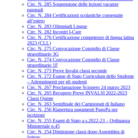
Circ. N. 285 Sospensione delle lezioni vacanze
pasquali
Circ. N. 284 Certificazioni scolastiche conseguite
all’estero
Circ. N. 283 Olimpiadi Lingue
Circ. N. 282 Incontri I-Care
Circ. N. 276 Certificazione competenze di lingua latina
2023 (CLL)
Circ. N. 275 Convocazione Consiglio di Classe
straordinario 3G
Circ. N. 274 Convocazione Consiglio di Classe
straordinario 1F
Circ. N. 273 Prove Invalsi classi seconde
Circ. N. 272 Esame di Stato Curriculum dello Studente
– Adempimenti per gli studenti
Circ. N. 267 Proclamazione Sciopero 24 marzo 2023
Circ. N. 265 Recupero Prove INVALSI 2022-2023
Classi Quinte
Circ. N. 263 Semifinale dei Campionati di Italiano
Circ. N. 256 Riapertura pagamenti PagoPa per
iscrizioni
Circ. N. 255 Esami di Stato a.s.2022-23 – Ordinanza
Ministeriale n.45
Circ. N. 254 Dimissione classi dopo Assemblea di
Istituto