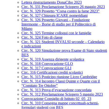
Lettera ringraziamento DonaCibo 2023
Circ. N. 331 Proclamazione Sciopero 26 maggio 2023
Circ. N. 329 Progetto “Corsa contro la fame 2023”
Circ. N. 327 Chiusura ICARE pomeridiani
Circ. N. 326 Progetto Giovani – Fondazione
Intermonte – Borse di studio per il Politecnico di
Milano
Circ. N. 325 Termine colloqui con le famiglie
Circ. N. 324 Foto di classe
Circ. N. 321 Studenti INVALSI seconde – Calendario
e indicazioni
Circ. N. 320 Simulazione prova Esame di Stato studenti
BES
Circ. N. 319 Assenza dirigente scolastica
Circ. N. 318 Convocazione GLO
Circ. N. 317 Convocazione GLI
Circ. 316 Certificazioni crediti scolastici
Circ. N. 315 Posticipo riunione Liceo Cambridge
Circ. N. 314 Incontro Classi Quinte e Quarte con il
“Comitato Tre Ottobre”
Circ. N. 313 Prova d’evacuazione concordata
Circ. N. 312 Proclamazione Sciopero 5 maggio 2023
Convocazione Consiglio di Istituto 02_05_23
Circ. N. 310 Consegna mappe concettuali-schemi-
formulari studenti con BES