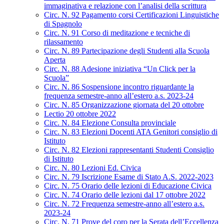
immaginativa e relazione con l’analisi della scrittura
Circ. N. 92 Pagamento corsi Certificazioni Linguistiche
di Spagnolo
Circ. N. 91 Corso di meditazione e tecniche di
rilassamento
Circ. N. 89 Partecipazione degli Studenti alla Scuola
Aperta
Circ. N. 88 Adesione iniziativa “Un Click per la
Scuola”
Circ. N. 86 Sospensione incontro riguardante la
frequenza semestre-anno all’estero a.s. 2023-24
Circ. N. 85 Organizzazione giornata del 20 ottobre
Lectio 20 ottobre 2022
Circ. N. 84 Elezione Consulta provinciale
Circ. N. 83 Elezioni Docenti ATA Genitori consiglio di
Istituto
Circ. N. 82 Elezioni rappresentanti Studenti Consiglio
di Istituto
Circ. N. 80 Lezioni Ed. Civica
Circ. N. 79 Iscrizione Esame di Stato A.S. 2022-2023
Circ. N. 75 Orario delle lezioni di Educazione Civica
Circ. N. 74 Orario delle lezioni dal 17 ottobre 2022
Circ. N. 72 Frequenza semestre-anno all’estero a.s.
2023-24
Circ. N. 71 Prove del coro per la Serata dell’Eccellenza