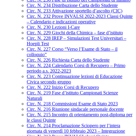
Circ. N. 234 Distribuzione Carta dello Studente
Circ. N. 233 Attivazione sportello d’ascolto (CIC)
Circ. N. 232 Prove INVALSI 2022-2023 Classi Quinte
– Calendario e indicazioni operative
Circ. N. 230 Lezioni I-Care
Circ. N. 229 Giochi della Chimica – fase d’istituto
Circ. N. 228 IREP – Simulazioni Test Universitari –
Hoepli Test
Circ. N. 227 Corso “Verso l’Esame di Stato – il
colloquio”
Circ. N. 226 Richiesta Carta dello Studente
Circ. N. 224 Calendario Corsi di Recupero – Primo
periodo a.s. 2022-2023
Circ. N. 223 Continuazione lezioni di Educazione
Civica secondo gruppo
Circ. N. 222 Inizio Corsi di Recupero
Circ. N. 219 Fase d’istituto Campionati Scienze
Naturali
Circ. N. 218 Commissioni Esame di Stato 2023
Circ. N. 216 Riunione sindacale personale docente
Circ. N. 215 Incontro di orientamento post-diploma per
le classi Quinte
Circ. N. 214 Proclamazione Sciopero per l’intera
giornata di venerdì 10 febbraio 2023 – Integrazione