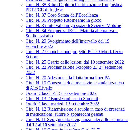
Circ. N. 38 Ritiro Diplomi Certificazione Linguistica
PET-FCE di Inglese
Circ. N. 37 Coro Serata dell’Eccellenza
Circ. N. 36 Progetto Ritorneamo in gioco
Circ. N. 35 Intervallo negli spazi di Scienze Motorie
Circ. N. 34 Frequenza IRC – Materia alternativa –
Studio assistito
Circ. N. 29 Svolgimento dell’intervallo dal 19
settembre 2022
Circ. N. 27 Conclusione progetto PCTO Mind-Terzo
Settore
Circ. N. 25 Orario delle lezioni dal 19 settembre 2022
Circ. N. 22 Proclamazione Sciopero 23-24 settembre
2022
Circ. N. 20 Adesione alla Piattaforma PagoPA
Circ. N. 19 Consegna documentazione studente-atleta
di Alto Livello
Orario Classi 14-15-16 settembre 2022
Circ. N. 13 Disposizioni uscita Studenti
Orario Classi martedì 13 settembre 2022
Circ. N. 12 Riammissione a scuola in caso di presenza
di medicazioni, suture o apparecchi gessati
Circ. N. 11 Svolgimento e vigilanza intervallo settimana
dal 12 al 16 settembre 2022
Circ. N. 10 Correzione refuso Circ. N. 7