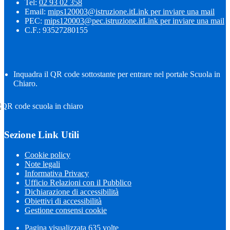
Tel:
02 93 02 358
Email:
mips120003@istruzione.it
Link per inviare una mail
PEC:
mips120003@pec.istruzione.it
Link per inviare una mail
C.F.: 93527280155
Inquadra il QR code sottostante per entrare nel portale Scuola in
Chiaro.
Sezione Link Utili
Cookie policy
Note legali
Informativa Privacy
Ufficio Relazioni con il Pubblico
Dichiarazione di accessibilità
Obiettivi di accessibilità
Gestione consensi cookie
Pagina visualizzata
635
volte