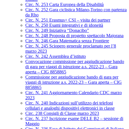
Circ. N. 253 Carta Europea della Disabilità
Circ. N. 252 Gara ciclistica Milano-Torino con partenza
da Rho
Circ. N. 251 Erasmus+ CSI – visita dei partner
Circ. N. 250 Esami integrativi e di idoneità
Circ. N. 249 Iniziativa “Donacibo”
Circ. N. 248 Proposta di progetto spettacolo Majorana
Circ. N. 246 Gara Matematica senza Frontiere
Circ. N. 245 Sciopero generale proclamato per l’8
marzo 2023
Circ. N. 242 Assemblea d’istituto
Convocazione commissione per aggiudicazione bando
di gara per viaggi di istruzione a.s. 2022-23 – Gara
aperta – CIG 8858865
Commissione per aggiudicazione bando di gara per
viaggi di istruzione a.s. 2022-23 – Gara aperta – CIG
8858865
Circ. N. 241 Aggiornamento Calendario CDC marzo
2023
Circ. N. 240 Indicazioni sull’utilizzo dei telefoni
cellulari e analoghi dispositivi elettronici in classe
Circ. 238 Consigli di Classe marzo 2023
Circ. N. 237 Iscrizione esame DELE B2 – sessione di
Maggio
Circ. N. 236 Fase di Istituto dei Campionati di Italiano