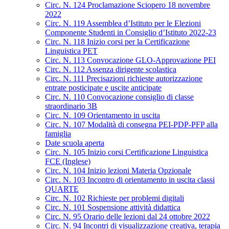
Circ. N. 124 Proclamazione Sciopero 18 novembre
2022
Circ. N. 119 Assemblea d’Istituto per le Elezioni
Componente Studenti in Consiglio d’Istituto 2022-23
Circ. N. 118 Inizio corsi per la Certificazione
Linguistica PET
Circ. N. 113 Convocazione GLO-Approvazione PEI
Circ. N. 112 Assenza dirigente scolastica
Circ. N. 111 Precisazioni richieste autorizzazione
entrate posticipate e uscite anticipate
Circ. N. 110 Convocazione consiglio di classe
straordinario 3B
Circ. N. 109 Orientamento in uscita
Circ. N. 107 Modalità di consegna PEI-PDP-PFP alla
famiglia
Date scuola aperta
Circ. N. 105 Inizio corsi Certificazione Linguistica
FCE (Inglese)
Circ. N. 104 Inizio lezioni Materia Opzionale
Circ. N. 103 Incontro di orientamento in uscita classi
QUARTE
Circ. N. 102 Richieste per problemi digitali
Circ. N. 101 Sospensione attività didattica
Circ. N. 95 Orario delle lezioni dal 24 ottobre 2022
Circ. N. 94 Incontri di visualizzazione creativa, terapia