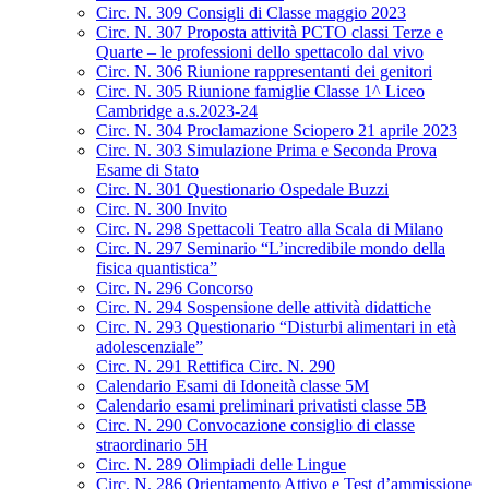
Circ. N. 309 Consigli di Classe maggio 2023
Circ. N. 307 Proposta attività PCTO classi Terze e
Quarte – le professioni dello spettacolo dal vivo
Circ. N. 306 Riunione rappresentanti dei genitori
Circ. N. 305 Riunione famiglie Classe 1^ Liceo
Cambridge a.s.2023-24
Circ. N. 304 Proclamazione Sciopero 21 aprile 2023
Circ. N. 303 Simulazione Prima e Seconda Prova
Esame di Stato
Circ. N. 301 Questionario Ospedale Buzzi
Circ. N. 300 Invito
Circ. N. 298 Spettacoli Teatro alla Scala di Milano
Circ. N. 297 Seminario “L’incredibile mondo della
fisica quantistica”
Circ. N. 296 Concorso
Circ. N. 294 Sospensione delle attività didattiche
Circ. N. 293 Questionario “Disturbi alimentari in età
adolescenziale”
Circ. N. 291 Rettifica Circ. N. 290
Calendario Esami di Idoneità classe 5M
Calendario esami preliminari privatisti classe 5B
Circ. N. 290 Convocazione consiglio di classe
straordinario 5H
Circ. N. 289 Olimpiadi delle Lingue
Circ. N. 286 Orientamento Attivo e Test d’ammissione