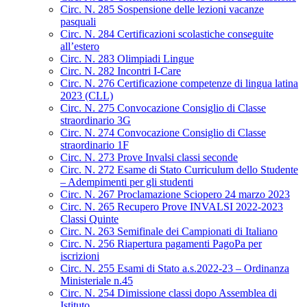
Circ. N. 285 Sospensione delle lezioni vacanze
pasquali
Circ. N. 284 Certificazioni scolastiche conseguite
all’estero
Circ. N. 283 Olimpiadi Lingue
Circ. N. 282 Incontri I-Care
Circ. N. 276 Certificazione competenze di lingua latina
2023 (CLL)
Circ. N. 275 Convocazione Consiglio di Classe
straordinario 3G
Circ. N. 274 Convocazione Consiglio di Classe
straordinario 1F
Circ. N. 273 Prove Invalsi classi seconde
Circ. N. 272 Esame di Stato Curriculum dello Studente
– Adempimenti per gli studenti
Circ. N. 267 Proclamazione Sciopero 24 marzo 2023
Circ. N. 265 Recupero Prove INVALSI 2022-2023
Classi Quinte
Circ. N. 263 Semifinale dei Campionati di Italiano
Circ. N. 256 Riapertura pagamenti PagoPa per
iscrizioni
Circ. N. 255 Esami di Stato a.s.2022-23 – Ordinanza
Ministeriale n.45
Circ. N. 254 Dimissione classi dopo Assemblea di
Istituto