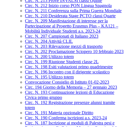
Circ. N. 213 Prove INVALSI classi Quinte
Circ. N. 212 Inizio corso PON Lingua Spagnola
Circ. N. 211 Conferenza sulla Prima Guerra Mondiale
Circ. N. 210 Desiderata Stage PCTO classi Quarte
Circ. N. 209 Manifestazione di interesse per la
Partecipazione al Progetto Erasmus Plus – KA121 –
Mobilità Individuale Studenti a.s. 2023-24
Circ. N. 207 Campionati di Italiano 2023
Circ. N. 204 Attività CLIL
Circ. N. 203 Rilevazione mezzi di trasporto
Circ. N. 202 Proclamazione Sciopero 10 febbraio 2023
Circ. N. 200 Utilizzo totem
Circ. N. 199 Riunione Studenti classe 2L
Circ. N. 198 Esiti valutazioni primo quadrimestre
Circ. N. 196 Incontro con il dirigente scolastico
Circ. N. 195 Utilizzo totem
Convocazione Consiglio di Istituto 01-02-2023
Circ. 194 Giorno della Memoria – 27 gennaio 2023
Circ. N. 193 Continuazione lezioni di Educazione
Civica primo gruppo
Circ. N. 192 Registrazione presenze alunni tramite
totem
Circ. N. 191 Materia opzionale Diritto
Circ. N. 190 Conferma iscrizioni a.s. 2023-24
Circ. N. 187 Iscrizione ai moduli di Palestra pesi e