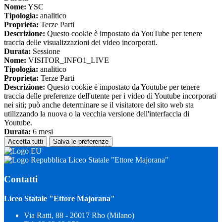
Nome:
YSC
Tipologia:
analitico
Proprieta:
Terze Parti
Descrizione:
Questo cookie è impostato da YouTube per tenere
traccia delle visualizzazioni dei video incorporati.
Durata:
Sessione
Nome:
VISITOR_INFO1_LIVE
Tipologia:
analitico
Proprieta:
Terze Parti
Descrizione:
Questo cookie è impostato da Youtube per tenere
traccia delle preferenze dell'utente per i video di Youtube incorporati
nei siti; può anche determinare se il visitatore del sito web sta
utilizzando la nuova o la vecchia versione dell'interfaccia di
Youtube.
Durata:
6 mesi
Accetta tutti
Salva le preferenze
Liceo Statale "Ettore Majorana"
Contatti
Liceo Statale "Ettore Majorana"
Via Ratti, 88 - 20017 Rho (Milano)