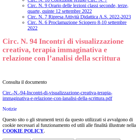
Circ. N. 9 Orario delle lezioni classi seconde, terze,
quarte, quinte 12 settembre 2022
Circ. N. 7 Ripresa Attività Didattica A.S. 2022-2023
Circ. N. 6 Proclamazione Sciopero 8-10 settembre
2022
Circ. N. 94 Incontri di visualizzazione
creativa, terapia immaginativa e
relazione con l’analisi della scrittura
Consulta il documento
Circ.-N.-94-Incontri-di-visualizzazione-creativa-terapia-
immaginativa-e-relazione-con-lanalisi-della-scrittura.pdf
Notizie
Questo sito o gli strumenti terzi da questo utilizzati si avvalgono di
cookie necessari al funzionamento ed utili alle finalità illustrate nella
COOKIE POLICY
.