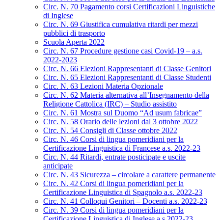
Circ. N. 70 Pagamento corsi Certificazioni Linguistiche
di Inglese
Circ. N. 69 Giustifica cumulativa ritardi per mezzi
pubblici di trasporto
Scuola Aperta 2022
Circ. N. 67 Procedure gestione casi Covid-19 – a.s.
2022-2023
Circ. N. 66 Elezioni Rappresentanti di Classe Genitori
Circ. N. 65 Elezioni Rappresentanti di Classe Studenti
Circ. N. 63 Lezioni Materia Opzionale
Circ. N. 62 Materia alternativa all’Insegnamento della
Religione Cattolica (IRC) – Studio assistito
Circ. N. 61 Mostra sul Duomo “Ad usum fabricae”
Circ. N. 58 Orario delle lezioni dal 3 ottobre 2022
Circ. N. 54 Consigli di Classe ottobre 2022
Circ. N. 46 Corsi di lingua pomeridiani per la
Certificazione Linguistica di Francese a.s. 2022-23
Circ. N. 44 Ritardi, entrate posticipate e uscite
anticipate
Circ. N. 43 Sicurezza – circolare a carattere permanente
Circ. N. 42 Corsi di lingua pomeridiani per la
Certificazione Linguistica di Spagnolo a.s. 2022-23
Circ. N. 41 Colloqui Genitori – Docenti a.s. 2022-23
Circ. N. 39 Corsi di lingua pomeridiani per la
Certificazione Linguistica di Inglese a.s.2022-23