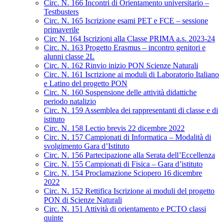
Circ. N. 166 Incontri di Orientamento universitario –
Testbusters
Circ. N. 165 Iscrizione esami PET e FCE – sessione
primaverile
Circ N. 164 Iscrizioni alla Classe PRIMA a.s. 2023-24
Circ. N. 163 Progetto Erasmus – incontro genitori e
alunni classe 2L
Circ. N. 162 Rinvio inizio PON Scienze Naturali
Circ. N. 161 Iscrizione ai moduli di Laboratorio Italiano
e Latino del progetto PON
Circ. N. 160 Sospensione delle attività didattiche
periodo natalizio
Circ. N. 159 Assemblea dei rappresentanti di classe e di
istituto
Circ. N. 158 Lectio brevis 22 dicembre 2022
Circ. N. 157 Campionati di Informatica – Modalità di
svolgimento Gara d’Istituto
Circ. N. 156 Partecipazione alla Serata dell’Eccellenza
Circ. N. 155 Campionati di Fisica – Gara d’istituto
Circ. N. 154 Proclamazione Sciopero 16 dicembre
2022
Circ. N. 152 Rettifica Iscrizione ai moduli del progetto
PON di Scienze Naturali
Circ. N. 151 Attività di orientamento e PCTO classi
quinte