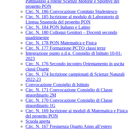
Pattinaggio a rotelle Scienze Motorie e Sportive del
progetto PON
Circ. N. 186 Convocazione Comitato Studentesco
Circ. N. 185 Iscrizione al modulo di Laboratorio di
Lingua Spagnola del progetto PON
Circ. N. 184 PON Italiano e Latino
Circ. N. 180 Colloqui Genitori – Docenti secondo
quadrimestre
Circ. N. 178 PON Matematica e Fisica
Circ. N. 177 Formazione PCTO classi terze
Integrazione punto o.d.g. Consiglio di Istituto 10-01-
2023
Circ. N. 176 Secondo incontro Orientamento in uscita
classi Quarte
Circ. N. 174 Iscrizione campionati di Scienze Naturali
2022-23
Convocazione Consiglio di Istituto
Circ. N. 171 Convocazione Consiglio di Classe
straordinario 2M
Circ. N. 170 Convocazione Consiglio di Classe
straordinario 1G
Circ. N. 169 Iscrizione ai moduli di Matematica e Fisica
del progetto PON
Scuola aperta
Circ. N. 167 Frequenza Quarto Anno all’estero