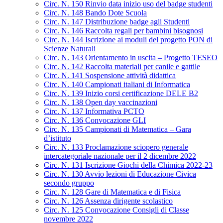
Circ. N. 150 Rinvio data inizio uso del badge studenti
Circ. N. 148 Bando Dote Scuola
Circ. N. 147 Distribuzione badge agli Studenti
Circ. N. 146 Raccolta regali per bambini bisognosi
Circ. N. 144 Iscrizione ai moduli del progetto PON di
Scienze Naturali
Circ. N. 143 Orientamento in uscita – Progetto TESEO
Circ. N. 142 Raccolta materiali per canile e gattile
Circ. N. 141 Sospensione attività didattica
Circ. N. 140 Campionati italiani di Informatica
Circ. N. 139 Inizio corsi certificazione DELE B2
Circ. N. 138 Open day vaccinazioni
Circ. N. 137 Informativa PCTO
Circ. N. 136 Convocazione GLI
Circ. N. 135 Campionati di Matematica – Gara
d’istituto
Circ. N. 133 Proclamazione sciopero generale
intercategoriale nazionale per il 2 dicembre 2022
Circ. N. 131 Iscrizione Giochi della Chimica 2022-23
Circ. N. 130 Avvio lezioni di Educazione Civica
secondo gruppo
Circ. N. 128 Gare di Matematica e di Fisica
Circ. N. 126 Assenza dirigente scolastico
Circ. N. 125 Convocazione Consigli di Classe
novembre 2022