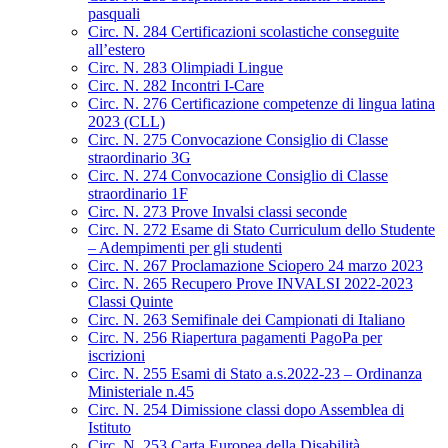
pasquali
Circ. N. 284 Certificazioni scolastiche conseguite
all’estero
Circ. N. 283 Olimpiadi Lingue
Circ. N. 282 Incontri I-Care
Circ. N. 276 Certificazione competenze di lingua latina
2023 (CLL)
Circ. N. 275 Convocazione Consiglio di Classe
straordinario 3G
Circ. N. 274 Convocazione Consiglio di Classe
straordinario 1F
Circ. N. 273 Prove Invalsi classi seconde
Circ. N. 272 Esame di Stato Curriculum dello Studente
– Adempimenti per gli studenti
Circ. N. 267 Proclamazione Sciopero 24 marzo 2023
Circ. N. 265 Recupero Prove INVALSI 2022-2023
Classi Quinte
Circ. N. 263 Semifinale dei Campionati di Italiano
Circ. N. 256 Riapertura pagamenti PagoPa per
iscrizioni
Circ. N. 255 Esami di Stato a.s.2022-23 – Ordinanza
Ministeriale n.45
Circ. N. 254 Dimissione classi dopo Assemblea di
Istituto
Circ. N. 253 Carta Europea della Disabilità