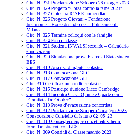
Circ. N. 331 Proclamazione Sciopero 26 maggio 2023
Circ. N. 329 Progetto “Corsa contro la fame 2023”
Circ. N. 327 Chiusura ICARE pomeridiani
Circ. N. 326 Progetto Giovani – Fondazione
Intermonte – Borse di studio per il Politecnico di
Milano
Circ. N. 325 Termine colloqui con le famiglie
Circ. N. 324 Foto di classe
Circ. N. 321 Studenti INVALSI seconde – Calendario
e indicazioni
Circ. N. 320 Simulazione prova Esame di Stato studenti
BES
Circ. N. 319 Assenza dirigente scolastica
Circ. N. 318 Convocazione GLO
Circ. N. 317 Convocazione GLI
Circ. 316 Certificazioni crediti scolastici
Circ. N. 315 Posticipo riunione Liceo Cambridge
Circ. N. 314 Incontro Classi Quinte e Quarte con il
“Comitato Tre Ottobre”
Circ. N. 313 Prova d’evacuazione concordata
Circ. N. 312 Proclamazione Sciopero 5 maggio 2023
Convocazione Consiglio di Istituto 02_05_23
Circ. N. 310 Consegna mappe concettuali-schemi-
formulari studenti con BES
Circ. N. 309 Consigli di Classe maggio 2023