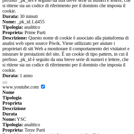
prefisso _pk_ses è seguito da una breve serie di numeri e lettere, che
si ritiene sia un codice di riferimento per il dominio che imposta il
cookie.
Durata:
30 minuti
Nome:
_pk_id.1.d455
Tipologia:
analitico
Proprieta:
Prime Parti
Descrizione:
Questo nome di cookie è associato alla piattaforma di
analisi web open source Piwik. Viene utilizzato per aiutare i
proprietari di siti Web a monitorare il comportamento dei visitatori e
misurare le prestazioni del sito. È un cookie di tipo pattern, in cui il
prefisso _pk_id è seguito da una breve serie di numeri e lettere, che
si ritiene sia un codice di riferimento per il dominio che imposta il
cookie.
Durata:
1 anno
www.youtube.com
Nome
Tipologia
Proprieta
Descrizione
Durata
Nome:
YSC
Tipologia:
analitico
Proprieta:
Terze Parti