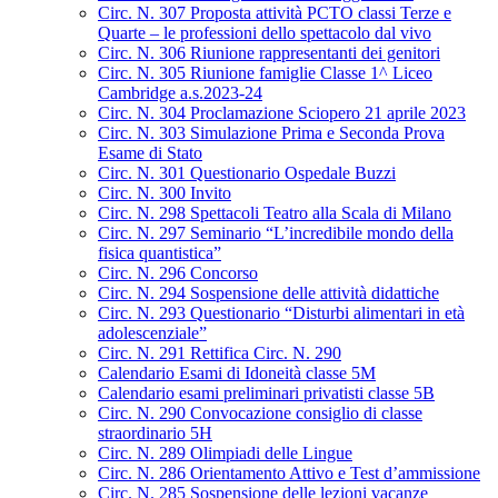
Circ. N. 307 Proposta attività PCTO classi Terze e
Quarte – le professioni dello spettacolo dal vivo
Circ. N. 306 Riunione rappresentanti dei genitori
Circ. N. 305 Riunione famiglie Classe 1^ Liceo
Cambridge a.s.2023-24
Circ. N. 304 Proclamazione Sciopero 21 aprile 2023
Circ. N. 303 Simulazione Prima e Seconda Prova
Esame di Stato
Circ. N. 301 Questionario Ospedale Buzzi
Circ. N. 300 Invito
Circ. N. 298 Spettacoli Teatro alla Scala di Milano
Circ. N. 297 Seminario “L’incredibile mondo della
fisica quantistica”
Circ. N. 296 Concorso
Circ. N. 294 Sospensione delle attività didattiche
Circ. N. 293 Questionario “Disturbi alimentari in età
adolescenziale”
Circ. N. 291 Rettifica Circ. N. 290
Calendario Esami di Idoneità classe 5M
Calendario esami preliminari privatisti classe 5B
Circ. N. 290 Convocazione consiglio di classe
straordinario 5H
Circ. N. 289 Olimpiadi delle Lingue
Circ. N. 286 Orientamento Attivo e Test d’ammissione
Circ. N. 285 Sospensione delle lezioni vacanze