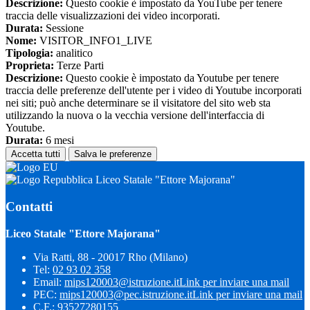
Descrizione:
Questo cookie è impostato da YouTube per tenere
traccia delle visualizzazioni dei video incorporati.
Durata:
Sessione
Nome:
VISITOR_INFO1_LIVE
Tipologia:
analitico
Proprieta:
Terze Parti
Descrizione:
Questo cookie è impostato da Youtube per tenere
traccia delle preferenze dell'utente per i video di Youtube incorporati
nei siti; può anche determinare se il visitatore del sito web sta
utilizzando la nuova o la vecchia versione dell'interfaccia di
Youtube.
Durata:
6 mesi
Accetta tutti
Salva le preferenze
Liceo Statale "Ettore Majorana"
Contatti
Liceo Statale "Ettore Majorana"
Via Ratti, 88 - 20017 Rho (Milano)
Tel:
02 93 02 358
Email:
mips120003@istruzione.it
Link per inviare una mail
PEC:
mips120003@pec.istruzione.it
Link per inviare una mail
C.F.: 93527280155