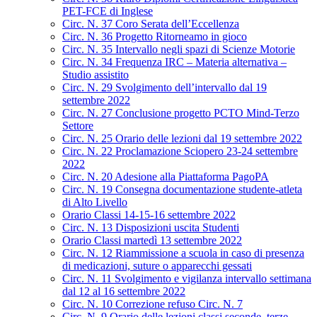
PET-FCE di Inglese
Circ. N. 37 Coro Serata dell’Eccellenza
Circ. N. 36 Progetto Ritorneamo in gioco
Circ. N. 35 Intervallo negli spazi di Scienze Motorie
Circ. N. 34 Frequenza IRC – Materia alternativa –
Studio assistito
Circ. N. 29 Svolgimento dell’intervallo dal 19
settembre 2022
Circ. N. 27 Conclusione progetto PCTO Mind-Terzo
Settore
Circ. N. 25 Orario delle lezioni dal 19 settembre 2022
Circ. N. 22 Proclamazione Sciopero 23-24 settembre
2022
Circ. N. 20 Adesione alla Piattaforma PagoPA
Circ. N. 19 Consegna documentazione studente-atleta
di Alto Livello
Orario Classi 14-15-16 settembre 2022
Circ. N. 13 Disposizioni uscita Studenti
Orario Classi martedì 13 settembre 2022
Circ. N. 12 Riammissione a scuola in caso di presenza
di medicazioni, suture o apparecchi gessati
Circ. N. 11 Svolgimento e vigilanza intervallo settimana
dal 12 al 16 settembre 2022
Circ. N. 10 Correzione refuso Circ. N. 7
Circ. N. 9 Orario delle lezioni classi seconde, terze,