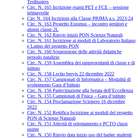
Testbusters
Circ. N. 165 Iscrizione esami PET e FCE – sessione
primaverile
Circ N. 164 Iscrizioni alla Classe PRIMA a.s. 2023-24
Circ. N. 163 Progetto Erasmus – incontro genitori e
alunni classe 2L
Circ. N. 162 Rinvio inizio PON Scienze Naturali
Circ. N. 161 Iscrizione ai moduli di Laboratorio Italiano
e Latino del progetto PON
Circ. N. 160 Sospensione delle attività didattiche
periodo natalizio
Circ. N. 159 Assemblea dei rappresentanti di classe e di
istituto
Circ. N. 158 Lectio brevis 22 dicembre 2022
Circ. N. 157 Campionati di Informatica – Modalità di
svolgimento Gara d’Istituto
Circ. N. 156 Partecipazione alla Serata dell’Eccellenza
Circ. N. 155 Campionati di Fisica – Gara d’istituto
Circ. N. 154 Proclamazione Sciopero 16 dicembre
2022
Circ. N. 152 Rettifica Iscrizione ai moduli del progetto
PON di Scienze Naturali
Circ. N. 151 Attività di orientamento e PCTO classi
quinte
Circ. N. 150 Rinvio data inizio uso del badge studenti