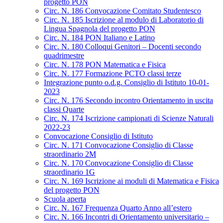
progetto PON
Circ. N. 186 Convocazione Comitato Studentesco
Circ. N. 185 Iscrizione al modulo di Laboratorio di
Lingua Spagnola del progetto PON
Circ. N. 184 PON Italiano e Latino
Circ. N. 180 Colloqui Genitori – Docenti secondo
quadrimestre
Circ. N. 178 PON Matematica e Fisica
Circ. N. 177 Formazione PCTO classi terze
Integrazione punto o.d.g. Consiglio di Istituto 10-01-
2023
Circ. N. 176 Secondo incontro Orientamento in uscita
classi Quarte
Circ. N. 174 Iscrizione campionati di Scienze Naturali
2022-23
Convocazione Consiglio di Istituto
Circ. N. 171 Convocazione Consiglio di Classe
straordinario 2M
Circ. N. 170 Convocazione Consiglio di Classe
straordinario 1G
Circ. N. 169 Iscrizione ai moduli di Matematica e Fisica
del progetto PON
Scuola aperta
Circ. N. 167 Frequenza Quarto Anno all’estero
Circ. N. 166 Incontri di Orientamento universitario –