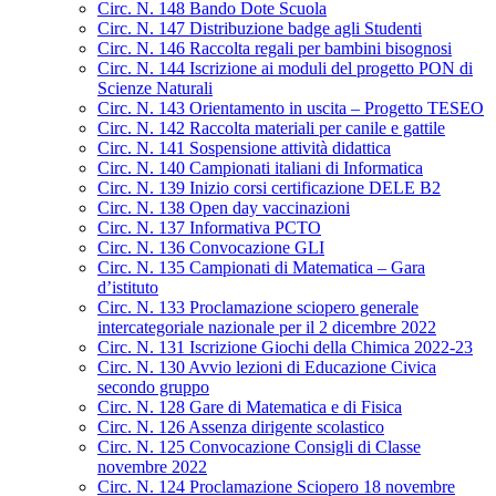
Circ. N. 148 Bando Dote Scuola
Circ. N. 147 Distribuzione badge agli Studenti
Circ. N. 146 Raccolta regali per bambini bisognosi
Circ. N. 144 Iscrizione ai moduli del progetto PON di
Scienze Naturali
Circ. N. 143 Orientamento in uscita – Progetto TESEO
Circ. N. 142 Raccolta materiali per canile e gattile
Circ. N. 141 Sospensione attività didattica
Circ. N. 140 Campionati italiani di Informatica
Circ. N. 139 Inizio corsi certificazione DELE B2
Circ. N. 138 Open day vaccinazioni
Circ. N. 137 Informativa PCTO
Circ. N. 136 Convocazione GLI
Circ. N. 135 Campionati di Matematica – Gara
d’istituto
Circ. N. 133 Proclamazione sciopero generale
intercategoriale nazionale per il 2 dicembre 2022
Circ. N. 131 Iscrizione Giochi della Chimica 2022-23
Circ. N. 130 Avvio lezioni di Educazione Civica
secondo gruppo
Circ. N. 128 Gare di Matematica e di Fisica
Circ. N. 126 Assenza dirigente scolastico
Circ. N. 125 Convocazione Consigli di Classe
novembre 2022
Circ. N. 124 Proclamazione Sciopero 18 novembre