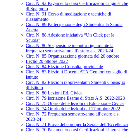
Circ. N. 92 Pagamento corsi Certificazioni Linguistiche
di Spagnolo
Circ. N. 91 Corso di meditazione e tecniche di
rilassamento
Circ. N. 89 Partecipazione degli Studenti alla Scuola
Aperta
Circ. N. 88 Adesione iniziativa “Un Click per la
Scuola”
Circ. N. 86 Sospensione incontro riguardante la
frequenza semestre-anno all’estero a.s. 2023-24
Circ. N. 85 Organizzazione giornata del 20 ottobre
Lectio 20 ottobre 2022
Circ. N. 84 Elezione Consulta provinciale
Circ. N. 83 Elezioni Docenti ATA Genitori consiglio di
Istituto
Circ. N. 82 Elezioni rappresentanti Studenti Consiglio
di Istituto
Circ. N. 80 Lezioni Ed. Civica
Circ. N. 79 Iscrizione Esame di Stato A.S. 2022-2023
Circ. N. 75 Orario delle lezioni di Educazione Civica
Circ. N. 74 Orario delle lezioni dal 17 ottobre 2022
Circ. N. 72 Frequenza semestre-anno all’estero a.s.
2023-24
Circ. N. 71 Prove del coro per la Serata dell’Eccellenza
Circ. N. 70 Pagamento corsi Certificazioni Linguistiche