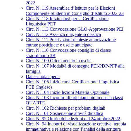
2022
Circ. N. 119 Assemblea d’Istituto per le Elezioni
Componente Studenti in Consiglio d’Istituto 2022-23
Circ. N. 118 Inizio corsi per la Certificazione
Linguistica PET
Circ. N. 113 Convocazione GLO-Approvazione PEI
Circ. N. 112 Assenza dirigente scolastica
Circ. N. 111 Precisazioni richieste autorizzazione
entrate posticipate e uscite anticipate
Circ. N. 110 Convocazione consiglio di classe
straordinario 3B
Circ. N. 109 Orientamento in uscita
Circ. N. 107 Modalità di consegna PEI-PDP-PFP alla
famiglia
Date scuola aperta
Circ. N. 105 Inizio corsi Certificazione Linguistica
FCE (Inglese)
Circ. N. 104 Inizio lezioni Materia Opzionale
Circ. N. 103 Incontro di orientamento in uscita classi
QUARTE
Circ. N. 102 Richieste per problemi digitali
Circ. N. 101 Sospensione attività didattica
Circ. N. 95 Orario delle lezioni dal 24 ottobre 2022
Circ. N. 94 Incontri di visualizzazione creativa, terapia
immaginativa e relazione con l’analisi della scrittura