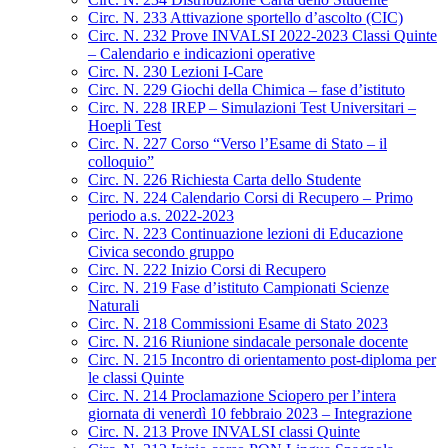
Circ. N. 233 Attivazione sportello d’ascolto (CIC)
Circ. N. 232 Prove INVALSI 2022-2023 Classi Quinte
– Calendario e indicazioni operative
Circ. N. 230 Lezioni I-Care
Circ. N. 229 Giochi della Chimica – fase d’istituto
Circ. N. 228 IREP – Simulazioni Test Universitari –
Hoepli Test
Circ. N. 227 Corso “Verso l’Esame di Stato – il
colloquio”
Circ. N. 226 Richiesta Carta dello Studente
Circ. N. 224 Calendario Corsi di Recupero – Primo
periodo a.s. 2022-2023
Circ. N. 223 Continuazione lezioni di Educazione
Civica secondo gruppo
Circ. N. 222 Inizio Corsi di Recupero
Circ. N. 219 Fase d’istituto Campionati Scienze
Naturali
Circ. N. 218 Commissioni Esame di Stato 2023
Circ. N. 216 Riunione sindacale personale docente
Circ. N. 215 Incontro di orientamento post-diploma per
le classi Quinte
Circ. N. 214 Proclamazione Sciopero per l’intera
giornata di venerdì 10 febbraio 2023 – Integrazione
Circ. N. 213 Prove INVALSI classi Quinte