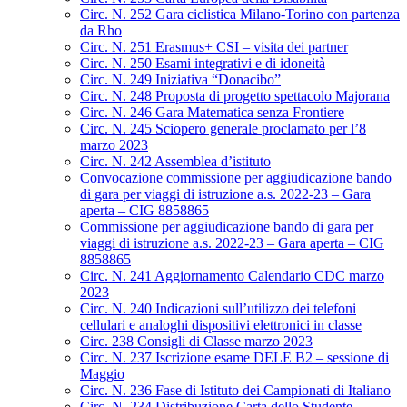
Circ. N. 252 Gara ciclistica Milano-Torino con partenza
da Rho
Circ. N. 251 Erasmus+ CSI – visita dei partner
Circ. N. 250 Esami integrativi e di idoneità
Circ. N. 249 Iniziativa “Donacibo”
Circ. N. 248 Proposta di progetto spettacolo Majorana
Circ. N. 246 Gara Matematica senza Frontiere
Circ. N. 245 Sciopero generale proclamato per l’8
marzo 2023
Circ. N. 242 Assemblea d’istituto
Convocazione commissione per aggiudicazione bando
di gara per viaggi di istruzione a.s. 2022-23 – Gara
aperta – CIG 8858865
Commissione per aggiudicazione bando di gara per
viaggi di istruzione a.s. 2022-23 – Gara aperta – CIG
8858865
Circ. N. 241 Aggiornamento Calendario CDC marzo
2023
Circ. N. 240 Indicazioni sull’utilizzo dei telefoni
cellulari e analoghi dispositivi elettronici in classe
Circ. 238 Consigli di Classe marzo 2023
Circ. N. 237 Iscrizione esame DELE B2 – sessione di
Maggio
Circ. N. 236 Fase di Istituto dei Campionati di Italiano
Circ. N. 234 Distribuzione Carta dello Studente