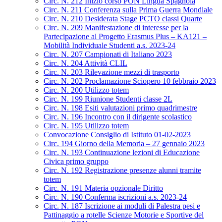
Circ. N. 212 Inizio corso PON Lingua Spagnola
Circ. N. 211 Conferenza sulla Prima Guerra Mondiale
Circ. N. 210 Desiderata Stage PCTO classi Quarte
Circ. N. 209 Manifestazione di interesse per la
Partecipazione al Progetto Erasmus Plus – KA121 –
Mobilità Individuale Studenti a.s. 2023-24
Circ. N. 207 Campionati di Italiano 2023
Circ. N. 204 Attività CLIL
Circ. N. 203 Rilevazione mezzi di trasporto
Circ. N. 202 Proclamazione Sciopero 10 febbraio 2023
Circ. N. 200 Utilizzo totem
Circ. N. 199 Riunione Studenti classe 2L
Circ. N. 198 Esiti valutazioni primo quadrimestre
Circ. N. 196 Incontro con il dirigente scolastico
Circ. N. 195 Utilizzo totem
Convocazione Consiglio di Istituto 01-02-2023
Circ. 194 Giorno della Memoria – 27 gennaio 2023
Circ. N. 193 Continuazione lezioni di Educazione
Civica primo gruppo
Circ. N. 192 Registrazione presenze alunni tramite
totem
Circ. N. 191 Materia opzionale Diritto
Circ. N. 190 Conferma iscrizioni a.s. 2023-24
Circ. N. 187 Iscrizione ai moduli di Palestra pesi e
Pattinaggio a rotelle Scienze Motorie e Sportive del