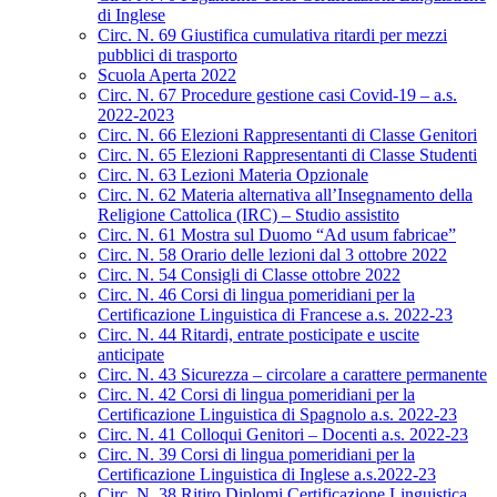
di Inglese
Circ. N. 69 Giustifica cumulativa ritardi per mezzi
pubblici di trasporto
Scuola Aperta 2022
Circ. N. 67 Procedure gestione casi Covid-19 – a.s.
2022-2023
Circ. N. 66 Elezioni Rappresentanti di Classe Genitori
Circ. N. 65 Elezioni Rappresentanti di Classe Studenti
Circ. N. 63 Lezioni Materia Opzionale
Circ. N. 62 Materia alternativa all’Insegnamento della
Religione Cattolica (IRC) – Studio assistito
Circ. N. 61 Mostra sul Duomo “Ad usum fabricae”
Circ. N. 58 Orario delle lezioni dal 3 ottobre 2022
Circ. N. 54 Consigli di Classe ottobre 2022
Circ. N. 46 Corsi di lingua pomeridiani per la
Certificazione Linguistica di Francese a.s. 2022-23
Circ. N. 44 Ritardi, entrate posticipate e uscite
anticipate
Circ. N. 43 Sicurezza – circolare a carattere permanente
Circ. N. 42 Corsi di lingua pomeridiani per la
Certificazione Linguistica di Spagnolo a.s. 2022-23
Circ. N. 41 Colloqui Genitori – Docenti a.s. 2022-23
Circ. N. 39 Corsi di lingua pomeridiani per la
Certificazione Linguistica di Inglese a.s.2022-23
Circ. N. 38 Ritiro Diplomi Certificazione Linguistica