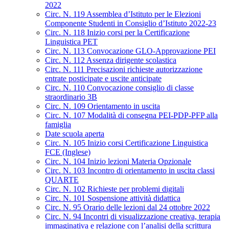
2022
Circ. N. 119 Assemblea d’Istituto per le Elezioni
Componente Studenti in Consiglio d’Istituto 2022-23
Circ. N. 118 Inizio corsi per la Certificazione
Linguistica PET
Circ. N. 113 Convocazione GLO-Approvazione PEI
Circ. N. 112 Assenza dirigente scolastica
Circ. N. 111 Precisazioni richieste autorizzazione
entrate posticipate e uscite anticipate
Circ. N. 110 Convocazione consiglio di classe
straordinario 3B
Circ. N. 109 Orientamento in uscita
Circ. N. 107 Modalità di consegna PEI-PDP-PFP alla
famiglia
Date scuola aperta
Circ. N. 105 Inizio corsi Certificazione Linguistica
FCE (Inglese)
Circ. N. 104 Inizio lezioni Materia Opzionale
Circ. N. 103 Incontro di orientamento in uscita classi
QUARTE
Circ. N. 102 Richieste per problemi digitali
Circ. N. 101 Sospensione attività didattica
Circ. N. 95 Orario delle lezioni dal 24 ottobre 2022
Circ. N. 94 Incontri di visualizzazione creativa, terapia
immaginativa e relazione con l’analisi della scrittura