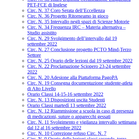
PET-FCE di Inglese
Circ. N. 37 Coro Serata dell’Eccellenza
Circ. N. 36 Progetto Ritorneamo in gioco
Circ. N. 35 Intervallo negli spazi di Scienze Motorie
Circ. N. 34 Frequenza IRC – Materia alternativa –
Studio assistito
Circ. N. 29 Svolgimento dell’intervallo dal 19
settembre 2022
Circ. N. 27 Conclusione progetto PCTO Mind-Terzo
Settore
Circ. N. 25 Orario delle lezioni dal 19 settembre 2022
Circ. N. 22 Proclamazione Sciopero 23-24 settembre
2022
Circ. N. 20 Adesione alla Piattaforma PagoPA
Circ. N. 19 Consegna documentazione studente-atleta
di Alto Livello
Orario Classi 14-15-16 settembre 2022
Circ. N. 13 Disposizioni uscita Studenti
Orario Classi martedì 13 settembre 2022
Circ. N. 12 Riammissione a scuola in caso di presenza
di medicazioni, suture o apparecchi gessati
Circ. N. 11 Svolgimento e vigilanza intervallo settimana
dal 12 al 16 settembre 2022
Circ. N. 10 Correzione refuso Circ. N. 7
Circ. N. 9 Orario delle lezioni classi seconde, terze,