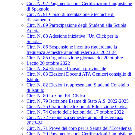
Circ. N. 92 Pagamento corsi Certificazioni Linguistiche
di Spagnolo
Circ. N. 91 Corso di meditazione e tecniche di
rilassamento
Circ. N. 89 Partecipazione degli Studenti alla Scuola
Aperta
Circ. N. 88 Adesione iniziativa “Un Click per la
Scuola”
Circ. N. 86 Sospensione incontro riguardante la
frequenza semestre-anno all’estero a.s. 2023-24
Circ. N. 85 Organizzazione giornata del 20 ottobre
Lectio 20 ottobre 2022
Circ. N. 84 Elezione Consulta provinciale
Circ. N. 83 Elezioni Docenti ATA Genitori consiglio di
Istituto
Circ. N. 82 Elezioni rappresentanti Studenti Consiglio
di Istituto
Circ. N. 80 Lezioni Ed. Civica
Circ. N. 79 Iscrizione Esame di Stato A.S. 2022-2023
Circ. N. 75 Orario delle lezioni di Educazione Civica
Circ. N. 74 Orario delle lezioni dal 17 ottobre 2022
Circ. N. 72 Frequenza semestre-anno all’estero a.s.
2023-24
Circ. N. 71 Prove del coro per la Serata dell’Eccellenza
Circ. N. 70 Pagamento corsi Certificazioni Linguistiche