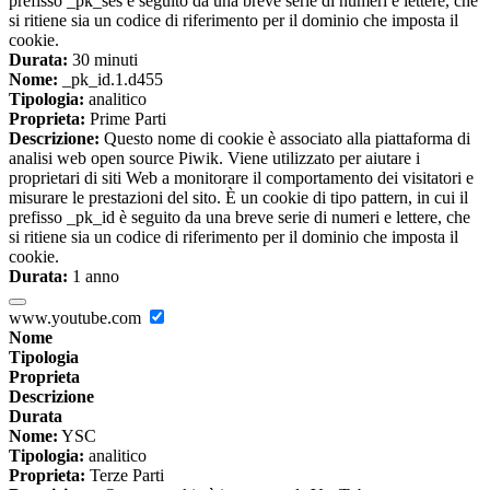
prefisso _pk_ses è seguito da una breve serie di numeri e lettere, che
si ritiene sia un codice di riferimento per il dominio che imposta il
cookie.
Durata:
30 minuti
Nome:
_pk_id.1.d455
Tipologia:
analitico
Proprieta:
Prime Parti
Descrizione:
Questo nome di cookie è associato alla piattaforma di
analisi web open source Piwik. Viene utilizzato per aiutare i
proprietari di siti Web a monitorare il comportamento dei visitatori e
misurare le prestazioni del sito. È un cookie di tipo pattern, in cui il
prefisso _pk_id è seguito da una breve serie di numeri e lettere, che
si ritiene sia un codice di riferimento per il dominio che imposta il
cookie.
Durata:
1 anno
www.youtube.com
Nome
Tipologia
Proprieta
Descrizione
Durata
Nome:
YSC
Tipologia:
analitico
Proprieta:
Terze Parti