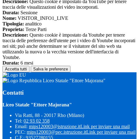
Descrizione:
Questo cookie è impostato da YouTube per tenere
traccia delle visualizzazioni dei video incorporati.
Durata:
Sessione
Nome:
VISITOR_INFO1_LIVE
Tipologia:
analitico
Proprieta:
Terze Parti
Descrizione:
Questo cookie è impostato da Youtube per tenere
traccia delle preferenze dell'utente per i video di Youtube incorporati
nei siti; può anche determinare se il visitatore del sito web sta
utilizzando la nuova o la vecchia versione dell'interfaccia di
Youtube.
Durata:
6 mesi
Accetta tutti
Salva le preferenze
Liceo Statale "Ettore Majorana"
Contatti
Liceo Statale "Ettore Majorana"
Via Ratti, 88 - 20017 Rho (Milano)
Tel:
02 93 02 358
Email:
mips120003@istruzione.it
Link per inviare una mail
PEC:
mips120003@pec.istruzione.it
Link per inviare una mail
C.F.: 93527280155