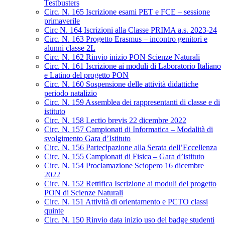
Testbusters
Circ. N. 165 Iscrizione esami PET e FCE – sessione
primaverile
Circ N. 164 Iscrizioni alla Classe PRIMA a.s. 2023-24
Circ. N. 163 Progetto Erasmus – incontro genitori e
alunni classe 2L
Circ. N. 162 Rinvio inizio PON Scienze Naturali
Circ. N. 161 Iscrizione ai moduli di Laboratorio Italiano
e Latino del progetto PON
Circ. N. 160 Sospensione delle attività didattiche
periodo natalizio
Circ. N. 159 Assemblea dei rappresentanti di classe e di
istituto
Circ. N. 158 Lectio brevis 22 dicembre 2022
Circ. N. 157 Campionati di Informatica – Modalità di
svolgimento Gara d’Istituto
Circ. N. 156 Partecipazione alla Serata dell’Eccellenza
Circ. N. 155 Campionati di Fisica – Gara d’istituto
Circ. N. 154 Proclamazione Sciopero 16 dicembre
2022
Circ. N. 152 Rettifica Iscrizione ai moduli del progetto
PON di Scienze Naturali
Circ. N. 151 Attività di orientamento e PCTO classi
quinte
Circ. N. 150 Rinvio data inizio uso del badge studenti