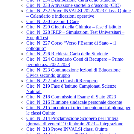
Circ. N. 233 Attivazione sportello d’ascolto (CIC)
Circ. N. 232 Prove INVALSI 2022-2023 Classi Quinte
– Calendario e indicazioni operative
Circ. N. 230 Lezioni I-Care
Circ. N. 229 Giochi della Chimica – fase d’istituto
Circ. N. 228 IREP – Simulazioni Test Universitari –
Hoepli Test
Circ. N. 227 Corso “Verso l’Esame di Stato – il
colloquio”
Circ. N. 226 Richiesta Carta dello Studente
Circ. N. 224 Calendario Corsi di Recupero – Primo
periodo a.s. 2022-2023
Circ. N. 223 Continuazione lezioni di Educazione
Civica secondo gruppo
Circ. N. 222 Inizio Corsi di Recupero
Circ. N. 219 Fase d’istituto Campionati Scienze
Naturali
Circ. N. 218 Commissioni Esame di Stato 2023
Circ. N. 216 Riunione sindacale personale docente
Circ. N. 215 Incontro di orientamento post-diploma per
le classi Quinte
Circ. N. 214 Proclamazione Sciopero per l’intera
giornata di venerdì 10 febbraio 2023 – Integrazione
Circ. N. 213 Prove INVALSI classi Quinte