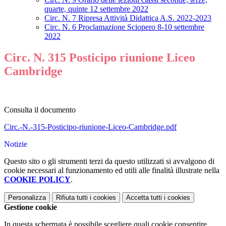
quarte, quinte 12 settembre 2022
Circ. N. 7 Ripresa Attività Didattica A.S. 2022-2023
Circ. N. 6 Proclamazione Sciopero 8-10 settembre
2022
Circ. N. 315 Posticipo riunione Liceo
Cambridge
Consulta il documento
Circ.-N.-315-Posticipo-riunione-Liceo-Cambridge.pdf
Notizie
Questo sito o gli strumenti terzi da questo utilizzati si avvalgono di
cookie necessari al funzionamento ed utili alle finalità illustrate nella
COOKIE POLICY
.
Personalizza
Rifiuta tutti
i cookies
Accetta tutti
i cookies
Gestione cookie
In questa schermata è possibile scegliere quali cookie consentire.