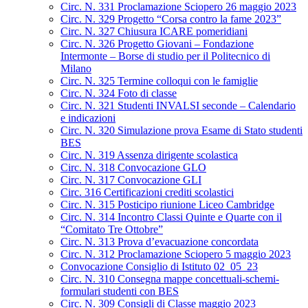
Circ. N. 331 Proclamazione Sciopero 26 maggio 2023
Circ. N. 329 Progetto “Corsa contro la fame 2023”
Circ. N. 327 Chiusura ICARE pomeridiani
Circ. N. 326 Progetto Giovani – Fondazione
Intermonte – Borse di studio per il Politecnico di
Milano
Circ. N. 325 Termine colloqui con le famiglie
Circ. N. 324 Foto di classe
Circ. N. 321 Studenti INVALSI seconde – Calendario
e indicazioni
Circ. N. 320 Simulazione prova Esame di Stato studenti
BES
Circ. N. 319 Assenza dirigente scolastica
Circ. N. 318 Convocazione GLO
Circ. N. 317 Convocazione GLI
Circ. 316 Certificazioni crediti scolastici
Circ. N. 315 Posticipo riunione Liceo Cambridge
Circ. N. 314 Incontro Classi Quinte e Quarte con il
“Comitato Tre Ottobre”
Circ. N. 313 Prova d’evacuazione concordata
Circ. N. 312 Proclamazione Sciopero 5 maggio 2023
Convocazione Consiglio di Istituto 02_05_23
Circ. N. 310 Consegna mappe concettuali-schemi-
formulari studenti con BES
Circ. N. 309 Consigli di Classe maggio 2023