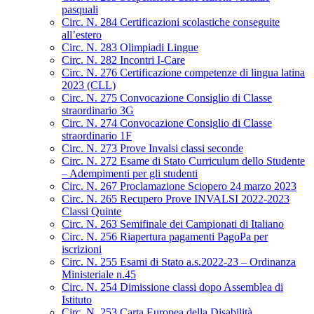
pasquali
Circ. N. 284 Certificazioni scolastiche conseguite
all’estero
Circ. N. 283 Olimpiadi Lingue
Circ. N. 282 Incontri I-Care
Circ. N. 276 Certificazione competenze di lingua latina
2023 (CLL)
Circ. N. 275 Convocazione Consiglio di Classe
straordinario 3G
Circ. N. 274 Convocazione Consiglio di Classe
straordinario 1F
Circ. N. 273 Prove Invalsi classi seconde
Circ. N. 272 Esame di Stato Curriculum dello Studente
– Adempimenti per gli studenti
Circ. N. 267 Proclamazione Sciopero 24 marzo 2023
Circ. N. 265 Recupero Prove INVALSI 2022-2023
Classi Quinte
Circ. N. 263 Semifinale dei Campionati di Italiano
Circ. N. 256 Riapertura pagamenti PagoPa per
iscrizioni
Circ. N. 255 Esami di Stato a.s.2022-23 – Ordinanza
Ministeriale n.45
Circ. N. 254 Dimissione classi dopo Assemblea di
Istituto
Circ. N. 253 Carta Europea della Disabilità