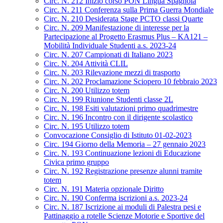
Circ. N. 212 Inizio corso PON Lingua Spagnola
Circ. N. 211 Conferenza sulla Prima Guerra Mondiale
Circ. N. 210 Desiderata Stage PCTO classi Quarte
Circ. N. 209 Manifestazione di interesse per la
Partecipazione al Progetto Erasmus Plus – KA121 –
Mobilità Individuale Studenti a.s. 2023-24
Circ. N. 207 Campionati di Italiano 2023
Circ. N. 204 Attività CLIL
Circ. N. 203 Rilevazione mezzi di trasporto
Circ. N. 202 Proclamazione Sciopero 10 febbraio 2023
Circ. N. 200 Utilizzo totem
Circ. N. 199 Riunione Studenti classe 2L
Circ. N. 198 Esiti valutazioni primo quadrimestre
Circ. N. 196 Incontro con il dirigente scolastico
Circ. N. 195 Utilizzo totem
Convocazione Consiglio di Istituto 01-02-2023
Circ. 194 Giorno della Memoria – 27 gennaio 2023
Circ. N. 193 Continuazione lezioni di Educazione
Civica primo gruppo
Circ. N. 192 Registrazione presenze alunni tramite
totem
Circ. N. 191 Materia opzionale Diritto
Circ. N. 190 Conferma iscrizioni a.s. 2023-24
Circ. N. 187 Iscrizione ai moduli di Palestra pesi e
Pattinaggio a rotelle Scienze Motorie e Sportive del