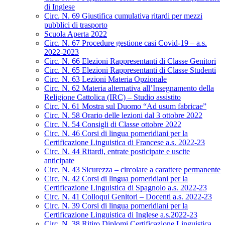
di Inglese
Circ. N. 69 Giustifica cumulativa ritardi per mezzi
pubblici di trasporto
Scuola Aperta 2022
Circ. N. 67 Procedure gestione casi Covid-19 – a.s.
2022-2023
Circ. N. 66 Elezioni Rappresentanti di Classe Genitori
Circ. N. 65 Elezioni Rappresentanti di Classe Studenti
Circ. N. 63 Lezioni Materia Opzionale
Circ. N. 62 Materia alternativa all’Insegnamento della
Religione Cattolica (IRC) – Studio assistito
Circ. N. 61 Mostra sul Duomo “Ad usum fabricae”
Circ. N. 58 Orario delle lezioni dal 3 ottobre 2022
Circ. N. 54 Consigli di Classe ottobre 2022
Circ. N. 46 Corsi di lingua pomeridiani per la
Certificazione Linguistica di Francese a.s. 2022-23
Circ. N. 44 Ritardi, entrate posticipate e uscite
anticipate
Circ. N. 43 Sicurezza – circolare a carattere permanente
Circ. N. 42 Corsi di lingua pomeridiani per la
Certificazione Linguistica di Spagnolo a.s. 2022-23
Circ. N. 41 Colloqui Genitori – Docenti a.s. 2022-23
Circ. N. 39 Corsi di lingua pomeridiani per la
Certificazione Linguistica di Inglese a.s.2022-23
Circ. N. 38 Ritiro Diplomi Certificazione Linguistica