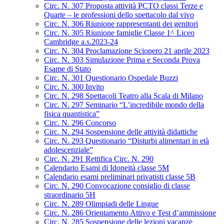
Circ. N. 307 Proposta attività PCTO classi Terze e
Quarte – le professioni dello spettacolo dal vivo
Circ. N. 306 Riunione rappresentanti dei genitori
Circ. N. 305 Riunione famiglie Classe 1^ Liceo
Cambridge a.s.2023-24
Circ. N. 304 Proclamazione Sciopero 21 aprile 2023
Circ. N. 303 Simulazione Prima e Seconda Prova
Esame di Stato
Circ. N. 301 Questionario Ospedale Buzzi
Circ. N. 300 Invito
Circ. N. 298 Spettacoli Teatro alla Scala di Milano
Circ. N. 297 Seminario “L’incredibile mondo della
fisica quantistica”
Circ. N. 296 Concorso
Circ. N. 294 Sospensione delle attività didattiche
Circ. N. 293 Questionario “Disturbi alimentari in età
adolescenziale”
Circ. N. 291 Rettifica Circ. N. 290
Calendario Esami di Idoneità classe 5M
Calendario esami preliminari privatisti classe 5B
Circ. N. 290 Convocazione consiglio di classe
straordinario 5H
Circ. N. 289 Olimpiadi delle Lingue
Circ. N. 286 Orientamento Attivo e Test d’ammissione
Circ. N. 285 Sospensione delle lezioni vacanze