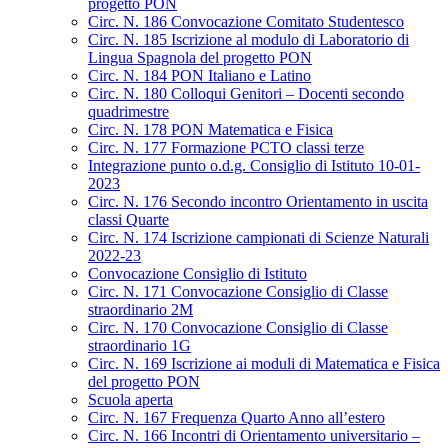
progetto PON
Circ. N. 186 Convocazione Comitato Studentesco
Circ. N. 185 Iscrizione al modulo di Laboratorio di
Lingua Spagnola del progetto PON
Circ. N. 184 PON Italiano e Latino
Circ. N. 180 Colloqui Genitori – Docenti secondo
quadrimestre
Circ. N. 178 PON Matematica e Fisica
Circ. N. 177 Formazione PCTO classi terze
Integrazione punto o.d.g. Consiglio di Istituto 10-01-
2023
Circ. N. 176 Secondo incontro Orientamento in uscita
classi Quarte
Circ. N. 174 Iscrizione campionati di Scienze Naturali
2022-23
Convocazione Consiglio di Istituto
Circ. N. 171 Convocazione Consiglio di Classe
straordinario 2M
Circ. N. 170 Convocazione Consiglio di Classe
straordinario 1G
Circ. N. 169 Iscrizione ai moduli di Matematica e Fisica
del progetto PON
Scuola aperta
Circ. N. 167 Frequenza Quarto Anno all’estero
Circ. N. 166 Incontri di Orientamento universitario –