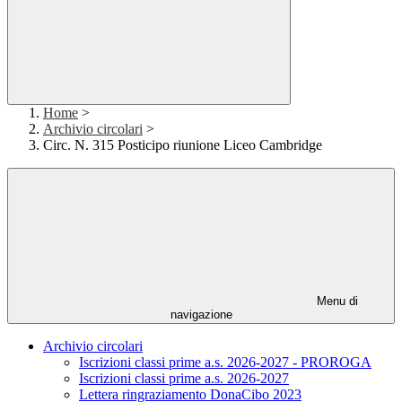
Home
>
Archivio circolari
>
Circ. N. 315 Posticipo riunione Liceo Cambridge
Menu di
navigazione
Archivio circolari
Iscrizioni classi prime a.s. 2026-2027 - PROROGA
Iscrizioni classi prime a.s. 2026-2027
Lettera ringraziamento DonaCibo 2023