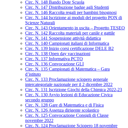
Circ. N. 148 Bando Dote Scuola
Circ. N. 147 Distribuzione badge agli Studenti
Circ. N. 146 Raccolta regali per bambini bisognosi
Circ. N. 144 Iscrizione ai moduli del progetto PON di
Scienze Naturali
Circ. N. 143 Orientamento in uscita – Progetto TESEO
Circ. N. 142 Raccolta materiali per canile e gattile
Circ. N. 141 Sospensione attività didattica
Circ. N. 140 Campionati italiani di Informatica
Circ. N. 139 Inizio corsi certificazione DELE B2
Circ. N. 138 Open day vaccinazioni
Circ. N. 137 Informativa PCTO
Circ. N. 136 Convocazione GLI
Circ. N. 135 Campionati di Matematica – Gara
d’istituto
Circ. N. 133 Proclamazione sciopero generale
intercategoriale nazionale per il 2 dicembre 2022
Circ. N. 131 Iscrizione Giochi della Chimica 2022-23
Circ. N. 130 Avvio lezioni di Educazione Civica
secondo gruppo
Circ. N. 128 Gare di Matematica e di Fisica
Circ. N. 126 Assenza dirigente scolastico
Circ. N. 125 Convocazione Consigli di Classe
novembre 2022
Circ. N. 124 Proclamazione Sciopero 18 novembre