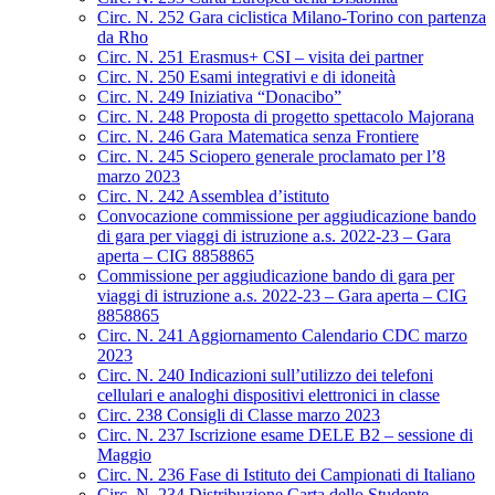
Circ. N. 252 Gara ciclistica Milano-Torino con partenza
da Rho
Circ. N. 251 Erasmus+ CSI – visita dei partner
Circ. N. 250 Esami integrativi e di idoneità
Circ. N. 249 Iniziativa “Donacibo”
Circ. N. 248 Proposta di progetto spettacolo Majorana
Circ. N. 246 Gara Matematica senza Frontiere
Circ. N. 245 Sciopero generale proclamato per l’8
marzo 2023
Circ. N. 242 Assemblea d’istituto
Convocazione commissione per aggiudicazione bando
di gara per viaggi di istruzione a.s. 2022-23 – Gara
aperta – CIG 8858865
Commissione per aggiudicazione bando di gara per
viaggi di istruzione a.s. 2022-23 – Gara aperta – CIG
8858865
Circ. N. 241 Aggiornamento Calendario CDC marzo
2023
Circ. N. 240 Indicazioni sull’utilizzo dei telefoni
cellulari e analoghi dispositivi elettronici in classe
Circ. 238 Consigli di Classe marzo 2023
Circ. N. 237 Iscrizione esame DELE B2 – sessione di
Maggio
Circ. N. 236 Fase di Istituto dei Campionati di Italiano
Circ. N. 234 Distribuzione Carta dello Studente