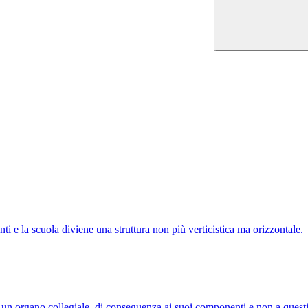
ti e la scuola diviene una struttura non più verticistica ma orizzontale.
ad un organo collegiale, di conseguenza ai suoi componenti e non a quest