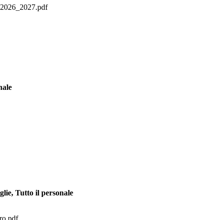
s. 2026_2027.pdf
nale
ie, Tutto il personale
ero.pdf