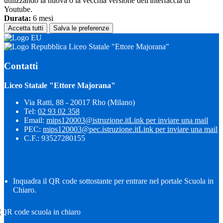
utilizzando la nuova o la vecchia versione dell'interfaccia di
Youtube.
Durata:
6 mesi
Accetta tutti
Salva le preferenze
Liceo Statale "Ettore Majorana"
Contatti
Liceo Statale "Ettore Majorana"
Via Ratti, 88 - 20017 Rho (Milano)
Tel:
02 93 02 358
Email:
mips120003@istruzione.it
Link per inviare una mail
PEC:
mips120003@pec.istruzione.it
Link per inviare una mail
C.F.: 93527280155
Inquadra il QR code sottostante per entrare nel portale Scuola in
Chiaro.