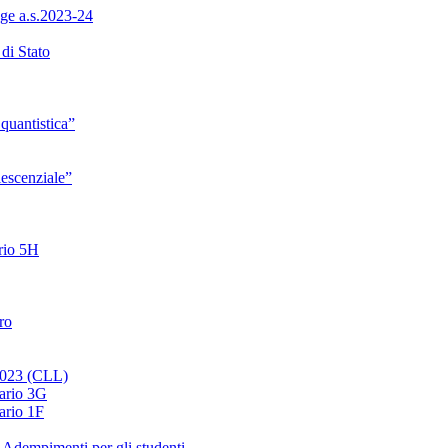
ge a.s.2023-24
di Stato
quantistica”
lescenziale”
ario 5H
ro
 2023 (CLL)
nario 3G
ario 1F
 Adempimenti per gli studenti