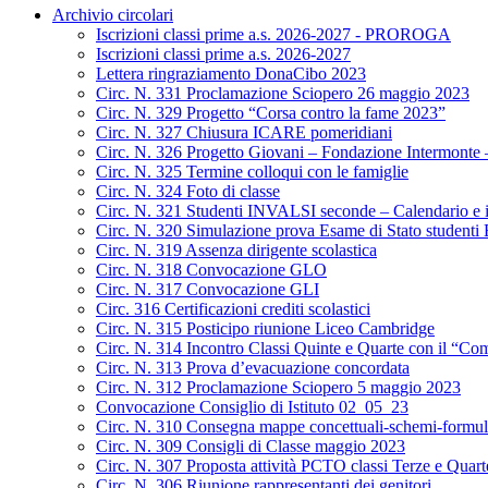
Archivio circolari
Iscrizioni classi prime a.s. 2026-2027 - PROROGA
Iscrizioni classi prime a.s. 2026-2027
Lettera ringraziamento DonaCibo 2023
Circ. N. 331 Proclamazione Sciopero 26 maggio 2023
Circ. N. 329 Progetto “Corsa contro la fame 2023”
Circ. N. 327 Chiusura ICARE pomeridiani
Circ. N. 326 Progetto Giovani – Fondazione Intermonte – 
Circ. N. 325 Termine colloqui con le famiglie
Circ. N. 324 Foto di classe
Circ. N. 321 Studenti INVALSI seconde – Calendario e i
Circ. N. 320 Simulazione prova Esame di Stato studenti
Circ. N. 319 Assenza dirigente scolastica
Circ. N. 318 Convocazione GLO
Circ. N. 317 Convocazione GLI
Circ. 316 Certificazioni crediti scolastici
Circ. N. 315 Posticipo riunione Liceo Cambridge
Circ. N. 314 Incontro Classi Quinte e Quarte con il “Com
Circ. N. 313 Prova d’evacuazione concordata
Circ. N. 312 Proclamazione Sciopero 5 maggio 2023
Convocazione Consiglio di Istituto 02_05_23
Circ. N. 310 Consegna mappe concettuali-schemi-formul
Circ. N. 309 Consigli di Classe maggio 2023
Circ. N. 307 Proposta attività PCTO classi Terze e Quarte
Circ. N. 306 Riunione rappresentanti dei genitori