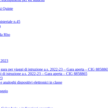
i Quinte
isteriale n.45
o
 da Rho
o 2023
ara per viaggi di istruzione a.s. 2022-23 – Gara aperta – CIG 885886
i di istruzione a.s. 2022-23 – Gara aperta – CIG 8858865
23
 e analoghi dispositivi elettronici in classe
aggio