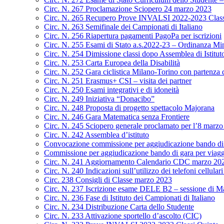
Circ. N. 267 Proclamazione Sciopero 24 marzo 2023
Circ. N. 265 Recupero Prove INVALSI 2022-2023 Class
Circ. N. 263 Semifinale dei Campionati di Italiano
Circ. N. 256 Riapertura pagamenti PagoPa per iscrizioni
Circ. N. 255 Esami di Stato a.s.2022-23 – Ordinanza Min
Circ. N. 254 Dimissione classi dopo Assemblea di Istitut
Circ. N. 253 Carta Europea della Disabilità
Circ. N. 252 Gara ciclistica Milano-Torino con partenza
Circ. N. 251 Erasmus+ CSI – visita dei partner
Circ. N. 250 Esami integrativi e di idoneità
Circ. N. 249 Iniziativa “Donacibo”
Circ. N. 248 Proposta di progetto spettacolo Majorana
Circ. N. 246 Gara Matematica senza Frontiere
Circ. N. 245 Sciopero generale proclamato per l’8 marz
Circ. N. 242 Assemblea d’istituto
Convocazione commissione per aggiudicazione bando di g
Commissione per aggiudicazione bando di gara per viagg
Circ. N. 241 Aggiornamento Calendario CDC marzo 20
Circ. N. 240 Indicazioni sull’utilizzo dei telefoni cellulari
Circ. 238 Consigli di Classe marzo 2023
Circ. N. 237 Iscrizione esame DELE B2 – sessione di M
Circ. N. 236 Fase di Istituto dei Campionati di Italiano
Circ. N. 234 Distribuzione Carta dello Studente
Circ. N. 233 Attivazione sportello d’ascolto (CIC)