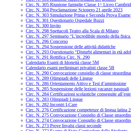
Circ. N. 305 Riunione famiglie Classe 1^ Liceo Cambrid
Circ. N. 304 Proclamazione Sciopero 21 aprile 2023
Circ. N. 303 Simulazione Prima e Seconda Prova Esame 
Circ. N. 301 Questionario Ospedale Buzzi
Circ. N. 300 Invito
Circ. N. 298 Spettacoli Teatro alla Scala di Milano
Circ. N. 297 Seminario “L’incredibile mondo della fisica 
Circ. N. 296 Concorso
Circ. N. 294 Sospensione delle attività didattiche
Circ. N. 293 Questionario “Disturbi alimentari in età ado
Circ. N. 291 Rettifica Circ. N. 290
Calendario Esami di Idoneità classe 5M
Calendario esami preliminari privatisti classe 5B
Circ. N. 290 Convocazione consiglio di classe straordin
Circ. N. 289 Olimpiadi delle Lingue
Circ. N. 286 Orientamento Attivo e Test d’ammissione
Circ. N. 285 Sospensione delle lezioni vacanze pasquali
Circ. N. 284 Certificazioni scolastiche conseguite all’este
Circ. N. 283 Olimpiadi Lingue
Circ. N. 282 Incontri I-Care
Circ. N. 276 Certificazione competenze di lingua latina
Circ. N. 275 Convocazione Consiglio di Classe straordi
Circ. N. 274 Convocazione Consiglio di Classe straordin
Circ. N. 273 Prove Invalsi classi seconde
Circ. N. 272 Esame di Stato Curriculum dello Studente –