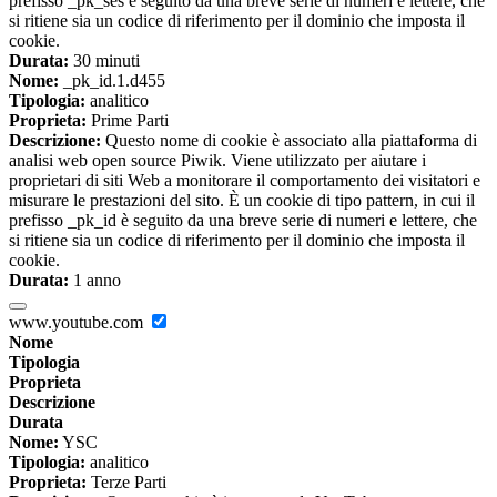
prefisso _pk_ses è seguito da una breve serie di numeri e lettere, che
si ritiene sia un codice di riferimento per il dominio che imposta il
cookie.
Durata:
30 minuti
Nome:
_pk_id.1.d455
Tipologia:
analitico
Proprieta:
Prime Parti
Descrizione:
Questo nome di cookie è associato alla piattaforma di
analisi web open source Piwik. Viene utilizzato per aiutare i
proprietari di siti Web a monitorare il comportamento dei visitatori e
misurare le prestazioni del sito. È un cookie di tipo pattern, in cui il
prefisso _pk_id è seguito da una breve serie di numeri e lettere, che
si ritiene sia un codice di riferimento per il dominio che imposta il
cookie.
Durata:
1 anno
www.youtube.com
Nome
Tipologia
Proprieta
Descrizione
Durata
Nome:
YSC
Tipologia:
analitico
Proprieta:
Terze Parti