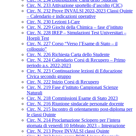
Circ. N. 233 Attivazione sportello d’ascolto (CIC)
Circ. N. 232 Prove INVALSI 2022-2023 Classi Quinte
– Calendario e indicazioni operative
Circ. N. 230 Lezioni I-Care
Circ. N. 229 Giochi della Chimica – fase d’istituto
Circ. N. 228 IREP – Simulazioni Test Universitari –
Hoepli Test
Circ. N. 227 Corso “Verso l’Esame di Stato – il
colloquio”
Circ. N. 226 Richiesta Carta dello Studente
Circ. N. 224 Calendario Corsi di Recupero – Primo
periodo a.s. 2022-2023
Circ. N. 223 Continuazione lezioni di Educazione
Civica secondo gruppo
Circ. N. 222 Inizio Corsi di Recupero
Circ. N. 219 Fase d’istituto Campionati Scienze
Naturali
Circ. N. 218 Commissioni Esame di Stato 2023
Circ. N. 216 Riunione sindacale personale docente
Circ. N. 215 Incontro di orientamento post-diploma per
le classi Quinte
Circ. N. 214 Proclamazione Sciopero per l’intera
giornata di venerdì 10 febbraio 2023 – Integrazione
Circ. N. 213 Prove INVALSI classi Quinte