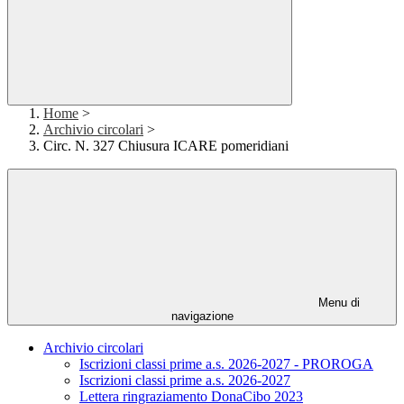
Home
>
Archivio circolari
>
Circ. N. 327 Chiusura ICARE pomeridiani
Menu di
navigazione
Archivio circolari
Iscrizioni classi prime a.s. 2026-2027 - PROROGA
Iscrizioni classi prime a.s. 2026-2027
Lettera ringraziamento DonaCibo 2023