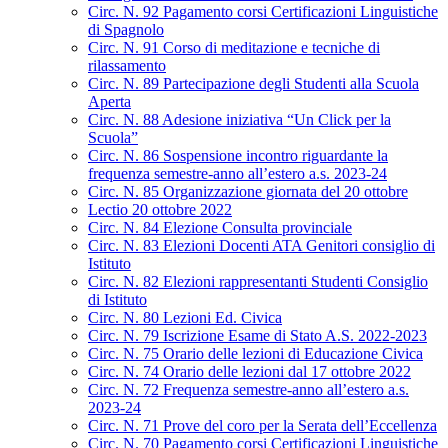
Circ. N. 92 Pagamento corsi Certificazioni Linguistiche
di Spagnolo
Circ. N. 91 Corso di meditazione e tecniche di
rilassamento
Circ. N. 89 Partecipazione degli Studenti alla Scuola
Aperta
Circ. N. 88 Adesione iniziativa “Un Click per la
Scuola”
Circ. N. 86 Sospensione incontro riguardante la
frequenza semestre-anno all’estero a.s. 2023-24
Circ. N. 85 Organizzazione giornata del 20 ottobre
Lectio 20 ottobre 2022
Circ. N. 84 Elezione Consulta provinciale
Circ. N. 83 Elezioni Docenti ATA Genitori consiglio di
Istituto
Circ. N. 82 Elezioni rappresentanti Studenti Consiglio
di Istituto
Circ. N. 80 Lezioni Ed. Civica
Circ. N. 79 Iscrizione Esame di Stato A.S. 2022-2023
Circ. N. 75 Orario delle lezioni di Educazione Civica
Circ. N. 74 Orario delle lezioni dal 17 ottobre 2022
Circ. N. 72 Frequenza semestre-anno all’estero a.s.
2023-24
Circ. N. 71 Prove del coro per la Serata dell’Eccellenza
Circ. N. 70 Pagamento corsi Certificazioni Linguistiche