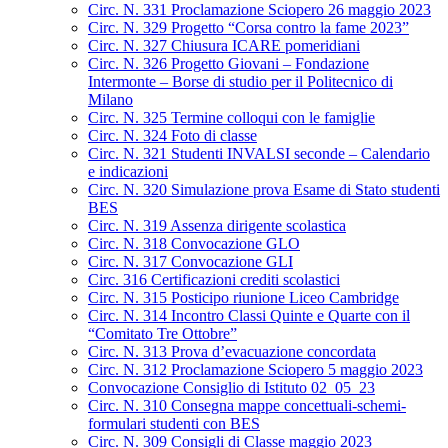
Circ. N. 331 Proclamazione Sciopero 26 maggio 2023
Circ. N. 329 Progetto “Corsa contro la fame 2023”
Circ. N. 327 Chiusura ICARE pomeridiani
Circ. N. 326 Progetto Giovani – Fondazione
Intermonte – Borse di studio per il Politecnico di
Milano
Circ. N. 325 Termine colloqui con le famiglie
Circ. N. 324 Foto di classe
Circ. N. 321 Studenti INVALSI seconde – Calendario
e indicazioni
Circ. N. 320 Simulazione prova Esame di Stato studenti
BES
Circ. N. 319 Assenza dirigente scolastica
Circ. N. 318 Convocazione GLO
Circ. N. 317 Convocazione GLI
Circ. 316 Certificazioni crediti scolastici
Circ. N. 315 Posticipo riunione Liceo Cambridge
Circ. N. 314 Incontro Classi Quinte e Quarte con il
“Comitato Tre Ottobre”
Circ. N. 313 Prova d’evacuazione concordata
Circ. N. 312 Proclamazione Sciopero 5 maggio 2023
Convocazione Consiglio di Istituto 02_05_23
Circ. N. 310 Consegna mappe concettuali-schemi-
formulari studenti con BES
Circ. N. 309 Consigli di Classe maggio 2023