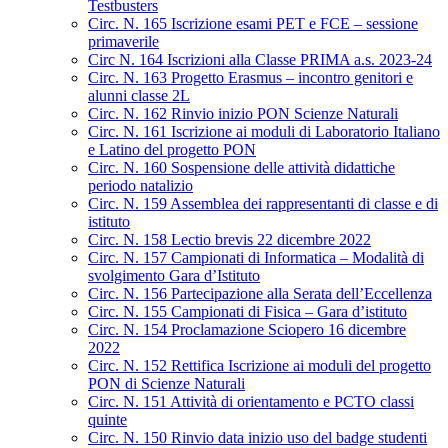
Testbusters
Circ. N. 165 Iscrizione esami PET e FCE – sessione
primaverile
Circ N. 164 Iscrizioni alla Classe PRIMA a.s. 2023-24
Circ. N. 163 Progetto Erasmus – incontro genitori e
alunni classe 2L
Circ. N. 162 Rinvio inizio PON Scienze Naturali
Circ. N. 161 Iscrizione ai moduli di Laboratorio Italiano
e Latino del progetto PON
Circ. N. 160 Sospensione delle attività didattiche
periodo natalizio
Circ. N. 159 Assemblea dei rappresentanti di classe e di
istituto
Circ. N. 158 Lectio brevis 22 dicembre 2022
Circ. N. 157 Campionati di Informatica – Modalità di
svolgimento Gara d’Istituto
Circ. N. 156 Partecipazione alla Serata dell’Eccellenza
Circ. N. 155 Campionati di Fisica – Gara d’istituto
Circ. N. 154 Proclamazione Sciopero 16 dicembre
2022
Circ. N. 152 Rettifica Iscrizione ai moduli del progetto
PON di Scienze Naturali
Circ. N. 151 Attività di orientamento e PCTO classi
quinte
Circ. N. 150 Rinvio data inizio uso del badge studenti