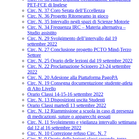
PET-FCE di Inglese
Circ. N. 37 Coro Serata dell’Eccellenza
Circ. N. 36 Progetto Ritorneamo in gioco
Circ. N. 35 Intervallo negli spazi di Scienze Motorie
Circ. N. 34 Frequenza IRC – Materia alternativa –
Studio assistito
Circ. N. 29 Svolgimento dell’intervallo dal 19
settembre 2022
Circ. N. 27 Conclusione progetto PCTO Mind-Terzo
Settore
Circ. N. 25 Orario delle lezioni dal 19 settembre 2022
Circ. N. 22 Proclamazione Sciopero 23-24 settembre
2022
Circ. N. 20 Adesione alla Piattaforma PagoPA
Circ. N. 19 Consegna documentazione studente-atleta
di Alto Livello
Orario Classi 14-15-16 settembre 2022
Circ. N. 13 Disposizioni uscita Studenti
Orario Classi martedì 13 settembre 2022
Circ. N. 12 Riammissione a scuola in caso di presenza
di medicazioni, suture o apparecchi gessati
Circ. N. 11 Svolgimento e vigilanza intervallo settimana
dal 12 al 16 settembre 2022
Circ. N. 10 Correzione refuso Circ. N. 7
Circ. N. 9 Orario delle lezioni classi seconde, terze,