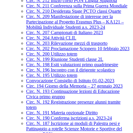
Circ. N. 212 Inizio corso PON Lingua Spagnola
Circ. N. 211 Conferenza sulla Prima Guerra Mondiale
Circ. N. 210 Desiderata Stage PCTO classi Quarte
Circ. N. 209 Manifestazione di interesse per la
Partecipazione al Progetto Erasmus Plus – KA121 –
Mobilità Individuale Studenti a.s. 2023-24
Circ. N. 207 Campionati di Italiano 2023
Circ. N. 204 Attività CLIL
Circ. N. 203 Rilevazione mezzi di trasporto
Circ. N. 202 Proclamazione Sciopero 10 febbraio 2023
Circ. N. 200 Utilizzo totem
Circ. N. 199 Riunione Studenti classe 2L
Circ. N. 198 Esiti valutazioni primo quadrimestre
Circ. N. 196 Incontro con il dirigente scolastico
Circ. N. 195 Utilizzo totem
Convocazione Consiglio di Istituto 01-02-2023
Circ. 194 Giorno della Memoria – 27 gennaio 2023
Circ. N. 193 Continuazione lezioni di Educazione
Civica primo gruppo
Circ. N. 192 Registrazione presenze alunni tramite
totem
Circ. N. 191 Materia opzionale Diritto
Circ. N. 190 Conferma iscrizioni a.s. 2023-24
Circ. N. 187 Iscrizione ai moduli di Palestra pesi e
Pattinaggio a rotelle Scienze Motorie e Sportive del