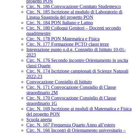
progetto PON
Circ. N. 186 Convocazione Comitato Studentesco
Circ. N. 185 Iscrizione al modulo di Laboratorio di
Lingua Spagnola del progetto PON
Circ. N. 184 PON Italiano e Latino
Circ. N. 180 Colloqui Genitori – Docenti secondo
quadrimestre
Circ. N. 178 PON Matematica e Fisica
Circ. N. 177 Formazione PCTO classi terze
Integrazione punto o.d.g. Consiglio di Istituto 10-01-
2023
Circ. N. 176 Secondo incontro Orientamento in uscita
classi Quarte
Circ. N. 174 Iscrizione campionati di Scienze Naturali
2022-23
Convocazione Consiglio di Istituto
Circ. N. 171 Convocazione Consiglio di Classe
straordinario 2M
Circ. N. 170 Convocazione Consiglio di Classe
straordinario 1G
Circ. N. 169 Iscrizione ai moduli di Matematica e Fisica
del progetto PON
Scuola aperta
Circ. N. 167 Frequenza Quarto Anno all’estero
Circ. N. 166 Incontri di Orientamento universitario –