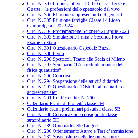
Circ. N. 307 Proposta attività PCTO classi Terze e
Quarte – le professioni dello spettacolo dal vivo
Circ. N. 306 Riunione rappresentanti dei genitori
Circ. N. 305 Riunione famiglie Classe 1^ Liceo
Cambridge a.s.2023-24
Circ. N. 304 Proclamazione Sciopero 21 aprile 2023
Circ. N. 303 Simulazione Prima e Seconda Prova
Esame di Stato
Circ. N. 301 Questionario Ospedale Buzzi
Circ. N. 300 Invito
Circ. N. 298 Spettacoli Teatro alla Scala di Milano
Circ. N. 297 Seminario “L’incredibile mondo della
fisica quantistica”
Circ. N. 296 Concorso
Circ. N. 294 Sospensione delle attività didattiche
Circ. N. 293 Questionario “Disturbi alimentari in età
adolescenziale”
Circ. N. 291 Rettifica Circ. N. 290
Calendario Esami di Idoneità classe 5M
Calendario esami preliminari privatisti classe 5B
Circ. N. 290 Convocazione consiglio di classe
straordinario 5H
Circ. N. 289 Olimpiadi delle Lingue
Circ. N. 286 Orientamento Attivo e Test d’ammissione
Circ. N. 285 Sospensione delle lezioni vacanze