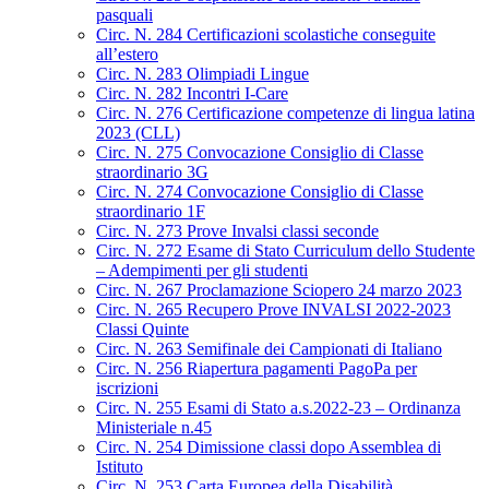
pasquali
Circ. N. 284 Certificazioni scolastiche conseguite
all’estero
Circ. N. 283 Olimpiadi Lingue
Circ. N. 282 Incontri I-Care
Circ. N. 276 Certificazione competenze di lingua latina
2023 (CLL)
Circ. N. 275 Convocazione Consiglio di Classe
straordinario 3G
Circ. N. 274 Convocazione Consiglio di Classe
straordinario 1F
Circ. N. 273 Prove Invalsi classi seconde
Circ. N. 272 Esame di Stato Curriculum dello Studente
– Adempimenti per gli studenti
Circ. N. 267 Proclamazione Sciopero 24 marzo 2023
Circ. N. 265 Recupero Prove INVALSI 2022-2023
Classi Quinte
Circ. N. 263 Semifinale dei Campionati di Italiano
Circ. N. 256 Riapertura pagamenti PagoPa per
iscrizioni
Circ. N. 255 Esami di Stato a.s.2022-23 – Ordinanza
Ministeriale n.45
Circ. N. 254 Dimissione classi dopo Assemblea di
Istituto
Circ. N. 253 Carta Europea della Disabilità