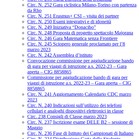
Circ. N. 252 Gara ciclistica Milano-Torino con partenza
da Rho
Circ. N. 251 Erasmus+ CSI – visita dei partner
Circ. N. 250 Esami integrativi e di idoneità
Circ. N. 249 Iniziativa “Donacibo”
Circ. N. 248 Proposta di progetto spettacolo Majorana
Circ. N. 246 Gara Matematica senza Frontiere
Circ. N. 245 Sciopero generale proclamato per l’8
marzo 2023
Circ. N. 242 Assemblea d’istituto
Convocazione commissione per aggiudicazione bando
di gara per viaggi di istruzione a.s. 2022-23 – Gara
aperta – CIG 8858865
Commissione per aggiudicazione bando di gara per
viaggi di istruzione a.s. 2022-23 – Gara aperta – CIG
8858865
Circ. N. 241 Aggiornamento Calendario CDC marzo
2023
Circ. N. 240 Indicazioni sull’utilizzo dei telefoni
cellulari e analoghi dispositivi elettronici in classe
Circ. 238 Consigli di Classe marzo 2023
Circ. N. 237 Iscrizione esame DELE B2 – sessione di
Maggio
Circ. N. 236 Fase di Istituto dei Campionati di Italiano
Circ. N. 234 Distribuzione Carta dello Studente