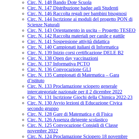
Circ. N. 148 Bando Dote Scuola
Circ. N. 147 Distribuzione badge agli Studenti
Circ. N. 146 Raccolta regali per bambini bisognosi
Circ. N. 144 Iscrizione ai moduli del progetto PON di
Scienze Naturali
Circ. N. 143 Orientamento in uscita – Progetto TESEO
Circ. N. 142 Raccolta materiali per canile e gattile
Circ. N. 141 Sospensione attività didattica
Circ. N. 140 Campionati italiani di Informatica
Circ. N. 139 Inizio corsi certificazione DELE B2
Circ. N. 138 Open day vaccinazioni
Circ. N. 137 Informativa PCTO
Circ. N. 136 Convocazione GLI
Circ. N. 135 Campionati di Matematica – Gara
d’istituto
Circ. N. 133 Proclamazione sciopero generale
intercategoriale nazionale per il 2 dicembre 2022
Circ. N. 131 Iscrizione Giochi della Chimica 2022-23
Circ. N. 130 Avvio lezioni di Educazione Civica
secondo gruppo
Circ. N. 128 Gare di Matematica e di Fisica
Circ. N. 126 Assenza dirigente scolastico
Circ. N. 125 Convocazione Consigli di Classe
novembre 2022
Circ. N. 124 Proclamazione Sciopero 18 novembre