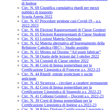
di Inglese
Circ. N. 69 Giustifica cumulativa ritardi per mezzi
pubblici di trasporto
Scuola Aperta 2022
Circ. N. 67 Procedure gestione casi Covid-19 – a.s.
2022-2023
Circ. N. 66 Elezioni Rappresentanti di Classe Genitori
Circ. N. 65 Elezioni Rappresentanti di Classe Studenti
Circ. N. 63 Lezioni Materia Opzionale
Circ. N. 62 Materia alternativa all’Insegnamento della
Religione Cattolica (IRC) – Studio assistito
Circ. N. 61 Mostra sul Duomo “Ad usum fabricae”
Circ. N. 58 Orario delle lezioni dal 3 ottobre 2022
Circ. N. 54 Consigli di Classe ottobre 2022
Circ. N. 46 Corsi di lingua pomeridiani per la
Certificazione Linguistica di Francese a.s. 2022-23
Circ. N. 44 Ritardi, entrate posticipate e uscite
anticipate
Circ. N. 43 Sicurezza – circolare a carattere permanente
Circ. N. 42 Corsi di lingua pomeridiani per la
Certificazione Linguistica di Spagnolo a.s. 2022-23
Circ. N. 41 Colloqui Genitori – Docenti a.s. 2022-23
Circ. N. 39 Corsi di lingua pomeridiani per la
Certificazione Linguistica di Inglese a.s.2022-23
Circ. N. 38 Ritiro Diplomi Certificazione Linguistica