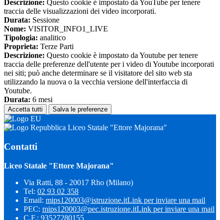
Descrizione:
Questo cookie è impostato da YouTube per tenere
traccia delle visualizzazioni dei video incorporati.
Durata:
Sessione
Nome:
VISITOR_INFO1_LIVE
Tipologia:
analitico
Proprieta:
Terze Parti
Descrizione:
Questo cookie è impostato da Youtube per tenere
traccia delle preferenze dell'utente per i video di Youtube incorporati
nei siti; può anche determinare se il visitatore del sito web sta
utilizzando la nuova o la vecchia versione dell'interfaccia di
Youtube.
Durata:
6 mesi
Accetta tutti
Salva le preferenze
Liceo Statale "Ettore Majorana"
Contatti
Liceo Statale "Ettore Majorana"
Via Ratti, 88 - 20017 Rho (Milano)
Tel:
02 93 02 358
Email:
mips120003@istruzione.it
Link per inviare una mail
PEC:
mips120003@pec.istruzione.it
Link per inviare una mail
C.F.: 93527280155