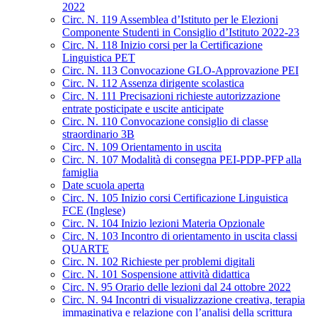
2022
Circ. N. 119 Assemblea d’Istituto per le Elezioni
Componente Studenti in Consiglio d’Istituto 2022-23
Circ. N. 118 Inizio corsi per la Certificazione
Linguistica PET
Circ. N. 113 Convocazione GLO-Approvazione PEI
Circ. N. 112 Assenza dirigente scolastica
Circ. N. 111 Precisazioni richieste autorizzazione
entrate posticipate e uscite anticipate
Circ. N. 110 Convocazione consiglio di classe
straordinario 3B
Circ. N. 109 Orientamento in uscita
Circ. N. 107 Modalità di consegna PEI-PDP-PFP alla
famiglia
Date scuola aperta
Circ. N. 105 Inizio corsi Certificazione Linguistica
FCE (Inglese)
Circ. N. 104 Inizio lezioni Materia Opzionale
Circ. N. 103 Incontro di orientamento in uscita classi
QUARTE
Circ. N. 102 Richieste per problemi digitali
Circ. N. 101 Sospensione attività didattica
Circ. N. 95 Orario delle lezioni dal 24 ottobre 2022
Circ. N. 94 Incontri di visualizzazione creativa, terapia
immaginativa e relazione con l’analisi della scrittura