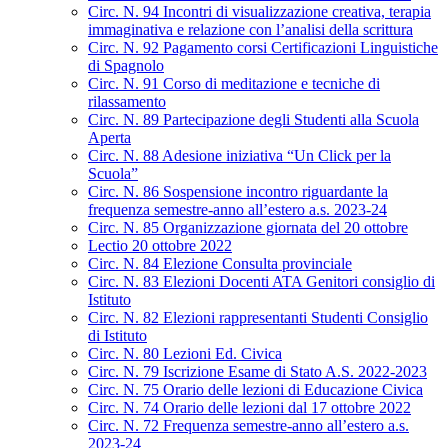
Circ. N. 94 Incontri di visualizzazione creativa, terapia
immaginativa e relazione con l’analisi della scrittura
Circ. N. 92 Pagamento corsi Certificazioni Linguistiche
di Spagnolo
Circ. N. 91 Corso di meditazione e tecniche di
rilassamento
Circ. N. 89 Partecipazione degli Studenti alla Scuola
Aperta
Circ. N. 88 Adesione iniziativa “Un Click per la
Scuola”
Circ. N. 86 Sospensione incontro riguardante la
frequenza semestre-anno all’estero a.s. 2023-24
Circ. N. 85 Organizzazione giornata del 20 ottobre
Lectio 20 ottobre 2022
Circ. N. 84 Elezione Consulta provinciale
Circ. N. 83 Elezioni Docenti ATA Genitori consiglio di
Istituto
Circ. N. 82 Elezioni rappresentanti Studenti Consiglio
di Istituto
Circ. N. 80 Lezioni Ed. Civica
Circ. N. 79 Iscrizione Esame di Stato A.S. 2022-2023
Circ. N. 75 Orario delle lezioni di Educazione Civica
Circ. N. 74 Orario delle lezioni dal 17 ottobre 2022
Circ. N. 72 Frequenza semestre-anno all’estero a.s.
2023-24