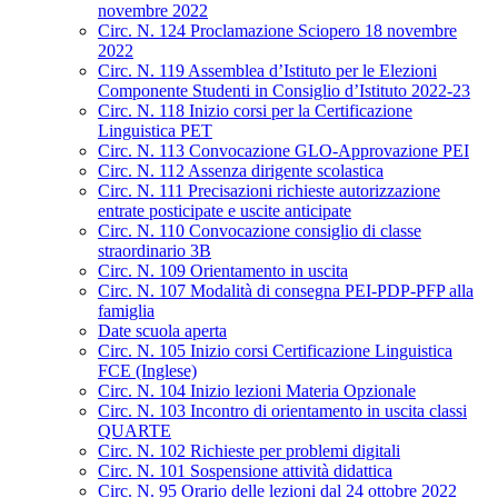
novembre 2022
Circ. N. 124 Proclamazione Sciopero 18 novembre
2022
Circ. N. 119 Assemblea d’Istituto per le Elezioni
Componente Studenti in Consiglio d’Istituto 2022-23
Circ. N. 118 Inizio corsi per la Certificazione
Linguistica PET
Circ. N. 113 Convocazione GLO-Approvazione PEI
Circ. N. 112 Assenza dirigente scolastica
Circ. N. 111 Precisazioni richieste autorizzazione
entrate posticipate e uscite anticipate
Circ. N. 110 Convocazione consiglio di classe
straordinario 3B
Circ. N. 109 Orientamento in uscita
Circ. N. 107 Modalità di consegna PEI-PDP-PFP alla
famiglia
Date scuola aperta
Circ. N. 105 Inizio corsi Certificazione Linguistica
FCE (Inglese)
Circ. N. 104 Inizio lezioni Materia Opzionale
Circ. N. 103 Incontro di orientamento in uscita classi
QUARTE
Circ. N. 102 Richieste per problemi digitali
Circ. N. 101 Sospensione attività didattica
Circ. N. 95 Orario delle lezioni dal 24 ottobre 2022