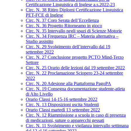
Certificazione Linguistica di Inglese a.s.2022-23
Circ. N. 38 Ritiro Diplomi Certificazione Linguistica
PET-FCE di Inglese
Circ. N. 37 Coro Serata dell’Eccellenza
Circ. N. 36 Progetto Ritorneamo in gioco
Circ. N. 35 Intervallo negli spazi di Scienze Motorie
Circ. N. 34 Frequenza IRC – Materia alternativa –
Studio assistito
Circ. N. 29 Svolgimento dell’intervallo dal 19
settembre 2022
Circ. N. 27 Conclusione progetto PCTO Mind-Terzo
Settore
Circ. N. 25 Orario delle lezioni dal 19 settembre 2022
Circ. N. 22 Proclamazione Sciopero 23-24 settembre
2022
Circ. N. 20 Adesione alla Piattaforma PagoPA
Circ. N. 19 Consegna documentazione studente-atleta
di Alto Livello
Orario Classi 14-15-16 settembre 2022
Circ. N. 13 Disposizioni uscita Studenti
Orario Classi martedì 13 settembre 2022
Circ. N. 12 Riammissione a scuola in caso di presenza
di medicazioni, suture o apparecchi gessati
Circ. N. 11 Svolgimento e vigilanza intervallo settimana
dal 12 al 16 settembre 2022