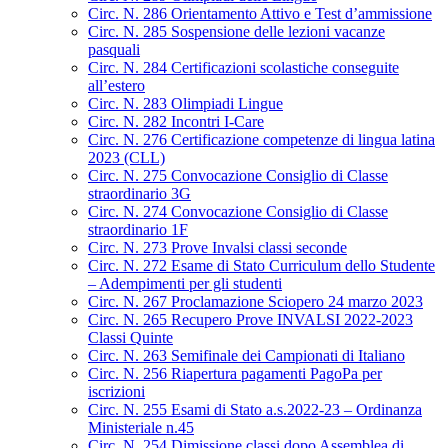
Circ. N. 286 Orientamento Attivo e Test d’ammissione
Circ. N. 285 Sospensione delle lezioni vacanze
pasquali
Circ. N. 284 Certificazioni scolastiche conseguite
all’estero
Circ. N. 283 Olimpiadi Lingue
Circ. N. 282 Incontri I-Care
Circ. N. 276 Certificazione competenze di lingua latina
2023 (CLL)
Circ. N. 275 Convocazione Consiglio di Classe
straordinario 3G
Circ. N. 274 Convocazione Consiglio di Classe
straordinario 1F
Circ. N. 273 Prove Invalsi classi seconde
Circ. N. 272 Esame di Stato Curriculum dello Studente
– Adempimenti per gli studenti
Circ. N. 267 Proclamazione Sciopero 24 marzo 2023
Circ. N. 265 Recupero Prove INVALSI 2022-2023
Classi Quinte
Circ. N. 263 Semifinale dei Campionati di Italiano
Circ. N. 256 Riapertura pagamenti PagoPa per
iscrizioni
Circ. N. 255 Esami di Stato a.s.2022-23 – Ordinanza
Ministeriale n.45
Circ. N. 254 Dimissione classi dopo Assemblea di