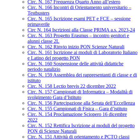
Circ. N. 167 Frequenza Quarto Anno all’estero
Circ. N. 166 Incontri di Orientamento universitario –
Testbusters
Circ. N. 165 Iscrizione esami PET e FCE – sessione
primaverile
Circ N. 164 Iscrizioni alla Classe PRIMA a.s. 2023-24
Circ. N. 163 Progetto Erasmus – incontro genitori e
alunni classe 2L
Circ. N. 162 Rinvio inizio PON Scienze Naturali
Circ. N. 161 Iscrizione ai moduli di Laboratorio Italiano
e Latino del progetto PON
Circ. N. 160 Sospensione delle attività didattiche
periodo natalizio
Circ. N. 159 Assemblea dei rappresentanti di classe e di
istituto
Circ. N. 158 Lectio brevis 22 dicembre 2022
Circ. N. 157 Campionati di Informatica – Modalità di
svolgimento Gara d’Istituto
Circ. N. 156 Partecipazione alla Serata dell’Eccellenza
Circ. N. 155 Campionati di Fisica – Gara d’istituto
Circ. N. 154 Proclamazione Sciopero 16 dicembre
2022
Circ. N. 152 Rettifica Iscrizione ai moduli del progetto
PON di Scienze Naturali
Circ. N. 151 Attività di orientamento e PCTO classi