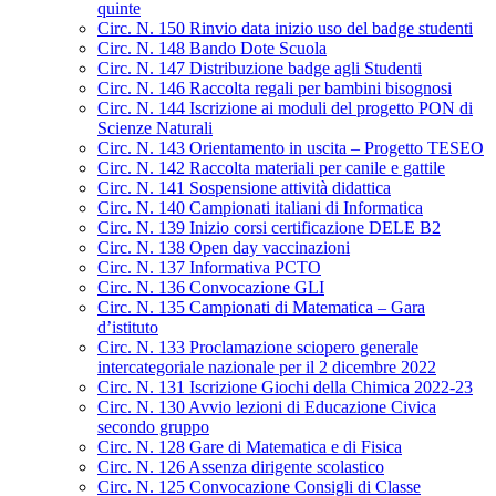
quinte
Circ. N. 150 Rinvio data inizio uso del badge studenti
Circ. N. 148 Bando Dote Scuola
Circ. N. 147 Distribuzione badge agli Studenti
Circ. N. 146 Raccolta regali per bambini bisognosi
Circ. N. 144 Iscrizione ai moduli del progetto PON di
Scienze Naturali
Circ. N. 143 Orientamento in uscita – Progetto TESEO
Circ. N. 142 Raccolta materiali per canile e gattile
Circ. N. 141 Sospensione attività didattica
Circ. N. 140 Campionati italiani di Informatica
Circ. N. 139 Inizio corsi certificazione DELE B2
Circ. N. 138 Open day vaccinazioni
Circ. N. 137 Informativa PCTO
Circ. N. 136 Convocazione GLI
Circ. N. 135 Campionati di Matematica – Gara
d’istituto
Circ. N. 133 Proclamazione sciopero generale
intercategoriale nazionale per il 2 dicembre 2022
Circ. N. 131 Iscrizione Giochi della Chimica 2022-23
Circ. N. 130 Avvio lezioni di Educazione Civica
secondo gruppo
Circ. N. 128 Gare di Matematica e di Fisica
Circ. N. 126 Assenza dirigente scolastico
Circ. N. 125 Convocazione Consigli di Classe