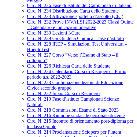
Circ. N. 236 Fase di Istituto dei Campionati di Italiano
Circ. N. 234 Distribuzione Carta dello Studente
Circ. N. 233 Attivazione sportello d’ascolto (CIC)
Circ. N. 232 Prove INVALSI 2022-2023 Classi Quinte
– Calendario e indicazioni operative
Circ. N. 230 Lezioni I-Care
Circ. N. 229 Giochi della Chimica – fase d’istituto
Circ. N. 228 IREP – Simulazioni Test Universitari –
Hoepli Test
Circ. N. 227 Corso “Verso l’Esame di Stato – il
colloquio”
Circ. N. 226 Richiesta Carta dello Studente
Circ. N. 224 Calendario Corsi di Recupero – Primo
periodo a.s. 2022-2023
Circ. N. 223 Continuazione lezioni di Educazione
Civica secondo gruppo
Circ. N. 222 Inizio Corsi di Recupero
Circ. N. 219 Fase d’istituto Campionati Scienze
Naturali
Circ. N. 218 Commissioni Esame di Stato 2023
Circ. N. 216 Riunione sindacale personale docente
Circ. N. 215 Incontro di orientamento post-diploma per
le classi Quinte
Circ. N. 214 Proclamazione Sciopero per l’intera