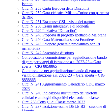
Istituto
Circ. N. 253 Carta Europea della Disabilità
Circ. N. 252 Gara ciclistica Milano-Torino con partenza
da Rho
Circ. N. 251 Erasmus+ CSI – visita dei partner
Circ. N. 250 Esami integrativi e di idoneità
Circ. N. 249 Iniziativa “Donacibo”
Circ. N. 248 Proposta di progetto spettacolo Majorana
Circ. N. 246 Gara Matematica senza Frontiere
Circ. N. 245 Sciopero generale proclamato per l’8
marzo 2023
Circ. N. 242 Assemblea d’istituto
Convocazione commissione per aggiudicazione bando
di gara per viaggi di istruzione a.s. 2022-23 – Gara
aperta – CIG 8858865
Commissione per aggiudicazione bando di gara per
viaggi di istruzione a.s. 2022-23 – Gara aperta – CIG
8858865
Circ. N. 241 Aggiornamento Calendario CDC marzo
2023
Circ. N. 240 Indicazioni sull’utilizzo dei telefoni
cellulari e analoghi dispositivi elettronici in classe
Circ. 238 Consigli di Classe marzo 2023
Circ. N. 237 Iscrizione esame DELE B2 – sessione di
Maggio