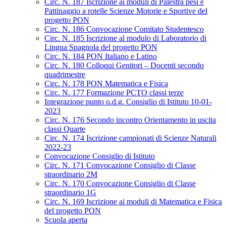
Circ. N. 187 Iscrizione ai moduli di Palestra pesi e
Pattinaggio a rotelle Scienze Motorie e Sportive del
progetto PON
Circ. N. 186 Convocazione Comitato Studentesco
Circ. N. 185 Iscrizione al modulo di Laboratorio di
Lingua Spagnola del progetto PON
Circ. N. 184 PON Italiano e Latino
Circ. N. 180 Colloqui Genitori – Docenti secondo
quadrimestre
Circ. N. 178 PON Matematica e Fisica
Circ. N. 177 Formazione PCTO classi terze
Integrazione punto o.d.g. Consiglio di Istituto 10-01-
2023
Circ. N. 176 Secondo incontro Orientamento in uscita
classi Quarte
Circ. N. 174 Iscrizione campionati di Scienze Naturali
2022-23
Convocazione Consiglio di Istituto
Circ. N. 171 Convocazione Consiglio di Classe
straordinario 2M
Circ. N. 170 Convocazione Consiglio di Classe
straordinario 1G
Circ. N. 169 Iscrizione ai moduli di Matematica e Fisica
del progetto PON
Scuola aperta