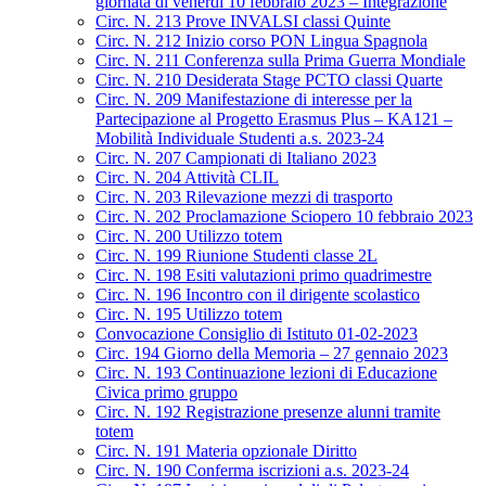
giornata di venerdì 10 febbraio 2023 – Integrazione
Circ. N. 213 Prove INVALSI classi Quinte
Circ. N. 212 Inizio corso PON Lingua Spagnola
Circ. N. 211 Conferenza sulla Prima Guerra Mondiale
Circ. N. 210 Desiderata Stage PCTO classi Quarte
Circ. N. 209 Manifestazione di interesse per la
Partecipazione al Progetto Erasmus Plus – KA121 –
Mobilità Individuale Studenti a.s. 2023-24
Circ. N. 207 Campionati di Italiano 2023
Circ. N. 204 Attività CLIL
Circ. N. 203 Rilevazione mezzi di trasporto
Circ. N. 202 Proclamazione Sciopero 10 febbraio 2023
Circ. N. 200 Utilizzo totem
Circ. N. 199 Riunione Studenti classe 2L
Circ. N. 198 Esiti valutazioni primo quadrimestre
Circ. N. 196 Incontro con il dirigente scolastico
Circ. N. 195 Utilizzo totem
Convocazione Consiglio di Istituto 01-02-2023
Circ. 194 Giorno della Memoria – 27 gennaio 2023
Circ. N. 193 Continuazione lezioni di Educazione
Civica primo gruppo
Circ. N. 192 Registrazione presenze alunni tramite
totem
Circ. N. 191 Materia opzionale Diritto
Circ. N. 190 Conferma iscrizioni a.s. 2023-24