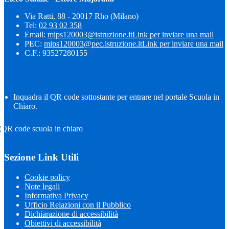
Via Ratti, 88 - 20017 Rho (Milano)
Tel:
02 93 02 358
Email:
mips120003@istruzione.it
Link per inviare una mail
PEC:
mips120003@pec.istruzione.it
Link per inviare una mail
C.F.: 93527280155
Inquadra il QR code sottostante per entrare nel portale Scuola in
Chiaro.
Sezione Link Utili
Cookie policy
Note legali
Informativa Privacy
Ufficio Relazioni con il Pubblico
Dichiarazione di accessibilità
Obiettivi di accessibilità