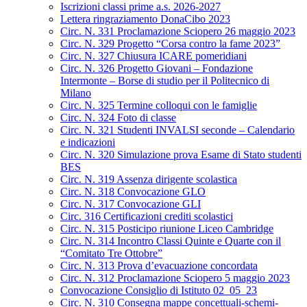
Iscrizioni classi prime a.s. 2026-2027
Lettera ringraziamento DonaCibo 2023
Circ. N. 331 Proclamazione Sciopero 26 maggio 2023
Circ. N. 329 Progetto “Corsa contro la fame 2023”
Circ. N. 327 Chiusura ICARE pomeridiani
Circ. N. 326 Progetto Giovani – Fondazione
Intermonte – Borse di studio per il Politecnico di
Milano
Circ. N. 325 Termine colloqui con le famiglie
Circ. N. 324 Foto di classe
Circ. N. 321 Studenti INVALSI seconde – Calendario
e indicazioni
Circ. N. 320 Simulazione prova Esame di Stato studenti
BES
Circ. N. 319 Assenza dirigente scolastica
Circ. N. 318 Convocazione GLO
Circ. N. 317 Convocazione GLI
Circ. 316 Certificazioni crediti scolastici
Circ. N. 315 Posticipo riunione Liceo Cambridge
Circ. N. 314 Incontro Classi Quinte e Quarte con il
“Comitato Tre Ottobre”
Circ. N. 313 Prova d’evacuazione concordata
Circ. N. 312 Proclamazione Sciopero 5 maggio 2023
Convocazione Consiglio di Istituto 02_05_23
Circ. N. 310 Consegna mappe concettuali-schemi-