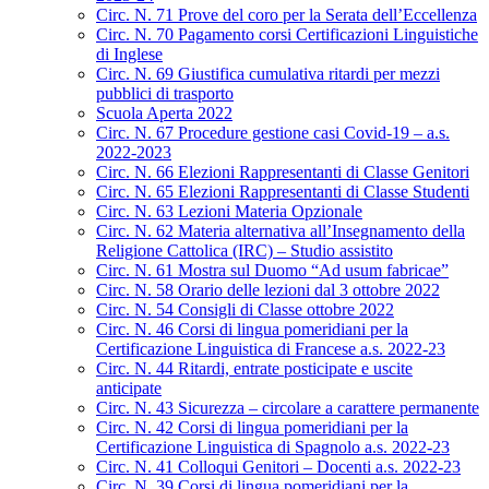
Circ. N. 71 Prove del coro per la Serata dell’Eccellenza
Circ. N. 70 Pagamento corsi Certificazioni Linguistiche
di Inglese
Circ. N. 69 Giustifica cumulativa ritardi per mezzi
pubblici di trasporto
Scuola Aperta 2022
Circ. N. 67 Procedure gestione casi Covid-19 – a.s.
2022-2023
Circ. N. 66 Elezioni Rappresentanti di Classe Genitori
Circ. N. 65 Elezioni Rappresentanti di Classe Studenti
Circ. N. 63 Lezioni Materia Opzionale
Circ. N. 62 Materia alternativa all’Insegnamento della
Religione Cattolica (IRC) – Studio assistito
Circ. N. 61 Mostra sul Duomo “Ad usum fabricae”
Circ. N. 58 Orario delle lezioni dal 3 ottobre 2022
Circ. N. 54 Consigli di Classe ottobre 2022
Circ. N. 46 Corsi di lingua pomeridiani per la
Certificazione Linguistica di Francese a.s. 2022-23
Circ. N. 44 Ritardi, entrate posticipate e uscite
anticipate
Circ. N. 43 Sicurezza – circolare a carattere permanente
Circ. N. 42 Corsi di lingua pomeridiani per la
Certificazione Linguistica di Spagnolo a.s. 2022-23
Circ. N. 41 Colloqui Genitori – Docenti a.s. 2022-23
Circ. N. 39 Corsi di lingua pomeridiani per la