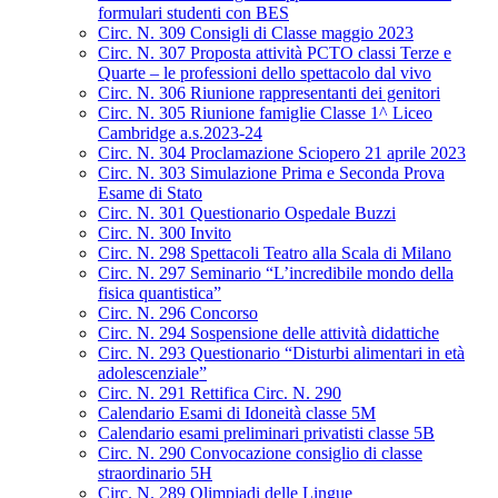
formulari studenti con BES
Circ. N. 309 Consigli di Classe maggio 2023
Circ. N. 307 Proposta attività PCTO classi Terze e
Quarte – le professioni dello spettacolo dal vivo
Circ. N. 306 Riunione rappresentanti dei genitori
Circ. N. 305 Riunione famiglie Classe 1^ Liceo
Cambridge a.s.2023-24
Circ. N. 304 Proclamazione Sciopero 21 aprile 2023
Circ. N. 303 Simulazione Prima e Seconda Prova
Esame di Stato
Circ. N. 301 Questionario Ospedale Buzzi
Circ. N. 300 Invito
Circ. N. 298 Spettacoli Teatro alla Scala di Milano
Circ. N. 297 Seminario “L’incredibile mondo della
fisica quantistica”
Circ. N. 296 Concorso
Circ. N. 294 Sospensione delle attività didattiche
Circ. N. 293 Questionario “Disturbi alimentari in età
adolescenziale”
Circ. N. 291 Rettifica Circ. N. 290
Calendario Esami di Idoneità classe 5M
Calendario esami preliminari privatisti classe 5B
Circ. N. 290 Convocazione consiglio di classe
straordinario 5H
Circ. N. 289 Olimpiadi delle Lingue