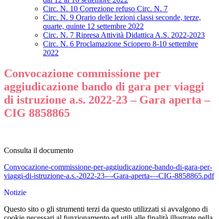
Circ. N. 10 Correzione refuso Circ. N. 7
Circ. N. 9 Orario delle lezioni classi seconde, terze,
quarte, quinte 12 settembre 2022
Circ. N. 7 Ripresa Attività Didattica A.S. 2022-2023
Circ. N. 6 Proclamazione Sciopero 8-10 settembre
2022
Convocazione commissione per
aggiudicazione bando di gara per viaggi
di istruzione a.s. 2022-23 – Gara aperta –
CIG 8858865
Consulta il documento
Convocazione-commissione-per-aggiudicazione-bando-di-gara-per-
viaggi-di-istruzione-a.s.-2022-23-–-Gara-aperta-–-CIG-8858865.pdf
Notizie
Questo sito o gli strumenti terzi da questo utilizzati si avvalgono di
cookie necessari al funzionamento ed utili alle finalità illustrate nella