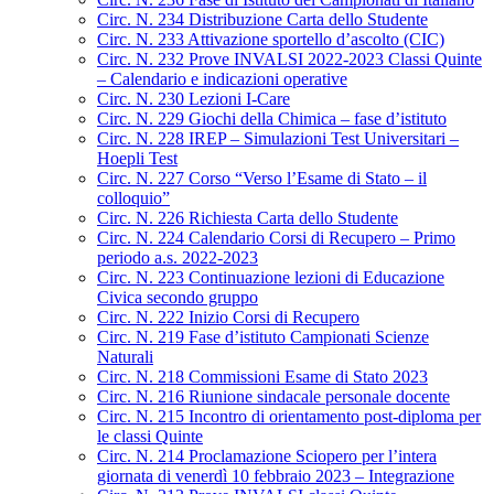
Circ. N. 234 Distribuzione Carta dello Studente
Circ. N. 233 Attivazione sportello d’ascolto (CIC)
Circ. N. 232 Prove INVALSI 2022-2023 Classi Quinte
– Calendario e indicazioni operative
Circ. N. 230 Lezioni I-Care
Circ. N. 229 Giochi della Chimica – fase d’istituto
Circ. N. 228 IREP – Simulazioni Test Universitari –
Hoepli Test
Circ. N. 227 Corso “Verso l’Esame di Stato – il
colloquio”
Circ. N. 226 Richiesta Carta dello Studente
Circ. N. 224 Calendario Corsi di Recupero – Primo
periodo a.s. 2022-2023
Circ. N. 223 Continuazione lezioni di Educazione
Civica secondo gruppo
Circ. N. 222 Inizio Corsi di Recupero
Circ. N. 219 Fase d’istituto Campionati Scienze
Naturali
Circ. N. 218 Commissioni Esame di Stato 2023
Circ. N. 216 Riunione sindacale personale docente
Circ. N. 215 Incontro di orientamento post-diploma per
le classi Quinte
Circ. N. 214 Proclamazione Sciopero per l’intera
giornata di venerdì 10 febbraio 2023 – Integrazione