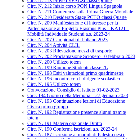
Circ. N. 213 Prove INVALSI classi Quinte
Circ. N. 212 Inizio corso PON Lingua Spagnola
Circ. N. 211 Conferenza sulla Prima Guerra Mondiale
Circ. N. 210 Desiderata Stage PCTO classi Quarte
Circ. N. 209 Manifestazione di interesse per la
Partecipazione al Progetto Erasmus Plus – KA121 –
Mobilità Individuale Studenti a.s. 2023-24
Circ. N. 207 Campionati di Italiano 2023
Circ. N. 204 Attività CLIL
Circ. N. 203 Rilevazione mezzi di trasporto
Circ. N. 202 Proclamazione Sciopero 10 febbraio 2023
Circ. N. 200 Utilizzo totem
Circ. N. 199 Riunione Studenti classe 2L
Circ. N. 198 Esiti valutazioni primo quadrimestre
Circ. N. 196 Incontro con il dirigente scolastico
Circ. N. 195 Utilizzo totem
Convocazione Consiglio di Istituto 01-02-2023
Circ. 194 Giorno della Memoria – 27 gennaio 2023
Circ. N. 193 Continuazione lezioni di Educazione
Civica primo gruppo
Circ. N. 192 Registrazione presenze alunni tramite
totem
Circ. N. 191 Materia opzionale Diritto
Circ. N. 190 Conferma iscrizioni a.s. 2023-24
Circ. N. 187 Iscrizione ai moduli di Palestra pesi e