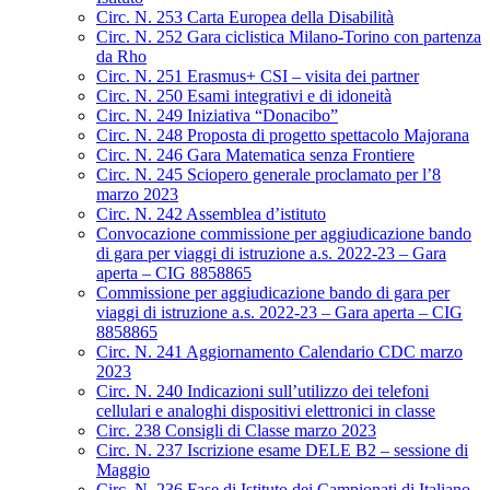
Circ. N. 253 Carta Europea della Disabilità
Circ. N. 252 Gara ciclistica Milano-Torino con partenza
da Rho
Circ. N. 251 Erasmus+ CSI – visita dei partner
Circ. N. 250 Esami integrativi e di idoneità
Circ. N. 249 Iniziativa “Donacibo”
Circ. N. 248 Proposta di progetto spettacolo Majorana
Circ. N. 246 Gara Matematica senza Frontiere
Circ. N. 245 Sciopero generale proclamato per l’8
marzo 2023
Circ. N. 242 Assemblea d’istituto
Convocazione commissione per aggiudicazione bando
di gara per viaggi di istruzione a.s. 2022-23 – Gara
aperta – CIG 8858865
Commissione per aggiudicazione bando di gara per
viaggi di istruzione a.s. 2022-23 – Gara aperta – CIG
8858865
Circ. N. 241 Aggiornamento Calendario CDC marzo
2023
Circ. N. 240 Indicazioni sull’utilizzo dei telefoni
cellulari e analoghi dispositivi elettronici in classe
Circ. 238 Consigli di Classe marzo 2023
Circ. N. 237 Iscrizione esame DELE B2 – sessione di
Maggio
Circ. N. 236 Fase di Istituto dei Campionati di Italiano