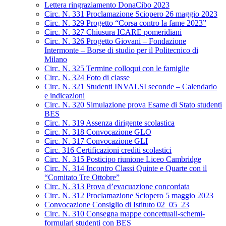
Lettera ringraziamento DonaCibo 2023
Circ. N. 331 Proclamazione Sciopero 26 maggio 2023
Circ. N. 329 Progetto “Corsa contro la fame 2023”
Circ. N. 327 Chiusura ICARE pomeridiani
Circ. N. 326 Progetto Giovani – Fondazione
Intermonte – Borse di studio per il Politecnico di
Milano
Circ. N. 325 Termine colloqui con le famiglie
Circ. N. 324 Foto di classe
Circ. N. 321 Studenti INVALSI seconde – Calendario
e indicazioni
Circ. N. 320 Simulazione prova Esame di Stato studenti
BES
Circ. N. 319 Assenza dirigente scolastica
Circ. N. 318 Convocazione GLO
Circ. N. 317 Convocazione GLI
Circ. 316 Certificazioni crediti scolastici
Circ. N. 315 Posticipo riunione Liceo Cambridge
Circ. N. 314 Incontro Classi Quinte e Quarte con il
“Comitato Tre Ottobre”
Circ. N. 313 Prova d’evacuazione concordata
Circ. N. 312 Proclamazione Sciopero 5 maggio 2023
Convocazione Consiglio di Istituto 02_05_23
Circ. N. 310 Consegna mappe concettuali-schemi-
formulari studenti con BES