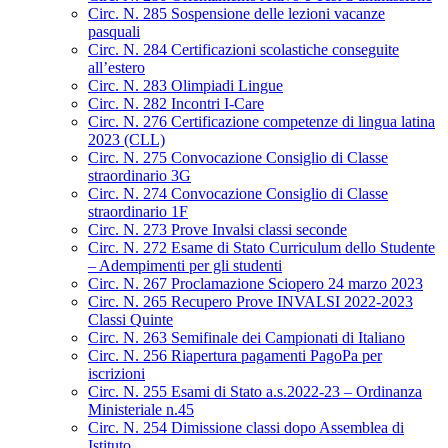
Circ. N. 285 Sospensione delle lezioni vacanze
pasquali
Circ. N. 284 Certificazioni scolastiche conseguite
all’estero
Circ. N. 283 Olimpiadi Lingue
Circ. N. 282 Incontri I-Care
Circ. N. 276 Certificazione competenze di lingua latina
2023 (CLL)
Circ. N. 275 Convocazione Consiglio di Classe
straordinario 3G
Circ. N. 274 Convocazione Consiglio di Classe
straordinario 1F
Circ. N. 273 Prove Invalsi classi seconde
Circ. N. 272 Esame di Stato Curriculum dello Studente
– Adempimenti per gli studenti
Circ. N. 267 Proclamazione Sciopero 24 marzo 2023
Circ. N. 265 Recupero Prove INVALSI 2022-2023
Classi Quinte
Circ. N. 263 Semifinale dei Campionati di Italiano
Circ. N. 256 Riapertura pagamenti PagoPa per
iscrizioni
Circ. N. 255 Esami di Stato a.s.2022-23 – Ordinanza
Ministeriale n.45
Circ. N. 254 Dimissione classi dopo Assemblea di
Istituto