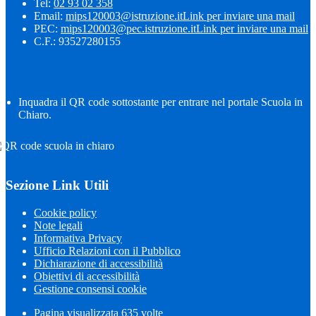
Tel:
02 93 02 358
Email:
mips120003@istruzione.it
Link per inviare una mail
PEC:
mips120003@pec.istruzione.it
Link per inviare una mail
C.F.: 93527280155
Inquadra il QR code sottostante per entrare nel portale Scuola in
Chiaro.
Sezione Link Utili
Cookie policy
Note legali
Informativa Privacy
Ufficio Relazioni con il Pubblico
Dichiarazione di accessibilità
Obiettivi di accessibilità
Gestione consensi cookie
Pagina visualizzata
635
volte