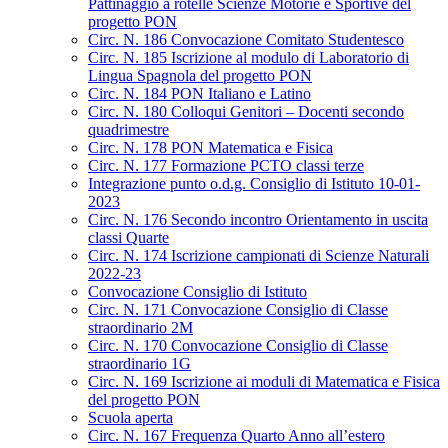
Pattinaggio a rotelle Scienze Motorie e Sportive del
progetto PON
Circ. N. 186 Convocazione Comitato Studentesco
Circ. N. 185 Iscrizione al modulo di Laboratorio di
Lingua Spagnola del progetto PON
Circ. N. 184 PON Italiano e Latino
Circ. N. 180 Colloqui Genitori – Docenti secondo
quadrimestre
Circ. N. 178 PON Matematica e Fisica
Circ. N. 177 Formazione PCTO classi terze
Integrazione punto o.d.g. Consiglio di Istituto 10-01-
2023
Circ. N. 176 Secondo incontro Orientamento in uscita
classi Quarte
Circ. N. 174 Iscrizione campionati di Scienze Naturali
2022-23
Convocazione Consiglio di Istituto
Circ. N. 171 Convocazione Consiglio di Classe
straordinario 2M
Circ. N. 170 Convocazione Consiglio di Classe
straordinario 1G
Circ. N. 169 Iscrizione ai moduli di Matematica e Fisica
del progetto PON
Scuola aperta
Circ. N. 167 Frequenza Quarto Anno all’estero