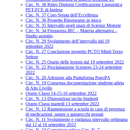
Circ. N. 38 Ritiro Diplomi Certificazione Linguistica
PET-FCE di Inglese
Circ. N. 37 Coro Serata dell’Eccellenza
Circ. N. 36 Progetto Ritorneamo in gioco
Circ. N. 35 Intervallo negli spazi di Scienze Motorie
Circ. N. 34 Frequenza IRC – Materia alternativa –
Studio assistito
Circ. N. 29 Svolgimento dell’intervallo dal 19
settembre 2022
Circ. N. 27 Conclusione progetto PCTO Mind-Terzo
Settore
Circ. N. 25 Orario delle lezioni dal 19 settembre 2022
Circ. N. 22 Proclamazione Sciopero 23-24 settembre
2022
Circ. N. 20 Adesione alla Piattaforma PagoPA
Circ. N. 19 Consegna documentazione studente-atleta
di Alto Livello
Orario Classi 14-15-16 settembre 2022
Circ. N. 13 Disposizioni uscita Studenti
Orario Classi martedì 13 settembre 2022
Circ. N. 12 Riammissione a scuola in caso di presenza
di medicazioni, suture o apparecchi gessati
Circ. N. 11 Svolgimento e vigilanza intervallo settimana
dal 12 al 16 settembre 2022
Circ. N. 10 Correzione refuso Circ. N. 7