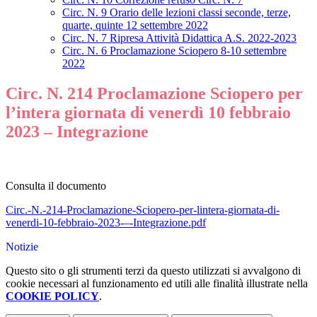
Circ. N. 9 Orario delle lezioni classi seconde, terze,
quarte, quinte 12 settembre 2022
Circ. N. 7 Ripresa Attività Didattica A.S. 2022-2023
Circ. N. 6 Proclamazione Sciopero 8-10 settembre
2022
Circ. N. 214 Proclamazione Sciopero per
l’intera giornata di venerdì 10 febbraio
2023 – Integrazione
Consulta il documento
Circ.-N.-214-Proclamazione-Sciopero-per-lintera-giornata-di-
venerdi-10-febbraio-2023-–-Integrazione.pdf
Notizie
Questo sito o gli strumenti terzi da questo utilizzati si avvalgono di
cookie necessari al funzionamento ed utili alle finalità illustrate nella
COOKIE POLICY
.