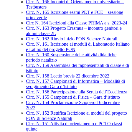
Circ. N. 166 Incontri di Orientamento universitario –
Testbusters
Circ. N. 165 Iscrizione esami PET e FCE – sessione
primaverile
Circ N. 164 Iscrizioni alla Classe PRIMA a.s. 2023-24
Circ. N. 163 Progetto Erasmus – incontro genitori e
alunni classe 2L
Circ. N. 162 Rinvio inizio PON Scienze Naturali
Circ. N. 161 Iscrizione ai moduli di Laboratorio Italiano
e Latino del progetto PON
Circ. N. 160 Sospensione delle attività didattiche
periodo natalizio
Circ. N. 159 Assemblea dei rappresentanti di classe e di
istituto
Circ. N. 158 Lectio brevis 22 dicembre 2022
Circ. N. 157 Campionati di Informatica – Modalità di
svolgimento Gara d’Istituto
Circ. N. 156 Partecipazione alla Serata dell’Eccellenza
Circ. N. 155 Campionati di Fisica – Gara d’istituto
Circ. N. 154 Proclamazione Sciopero 16 dicembre
2022
Circ. N. 152 Rettifica Iscrizione ai moduli del progetto
PON di Scienze Naturali
Circ. N. 151 Attività di orientamento e PCTO classi
quinte