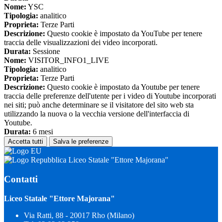
Nome:
YSC
Tipologia:
analitico
Proprieta:
Terze Parti
Descrizione:
Questo cookie è impostato da YouTube per tenere
traccia delle visualizzazioni dei video incorporati.
Durata:
Sessione
Nome:
VISITOR_INFO1_LIVE
Tipologia:
analitico
Proprieta:
Terze Parti
Descrizione:
Questo cookie è impostato da Youtube per tenere
traccia delle preferenze dell'utente per i video di Youtube incorporati
nei siti; può anche determinare se il visitatore del sito web sta
utilizzando la nuova o la vecchia versione dell'interfaccia di
Youtube.
Durata:
6 mesi
Accetta tutti
Salva le preferenze
Liceo Statale "Ettore Majorana"
Contatti
Liceo Statale "Ettore Majorana"
Via Ratti, 88 - 20017 Rho (Milano)