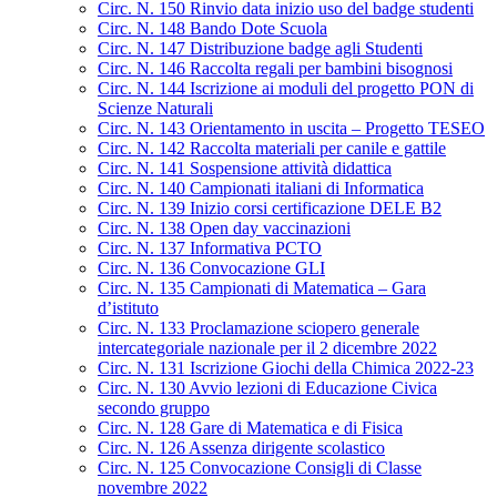
Circ. N. 150 Rinvio data inizio uso del badge studenti
Circ. N. 148 Bando Dote Scuola
Circ. N. 147 Distribuzione badge agli Studenti
Circ. N. 146 Raccolta regali per bambini bisognosi
Circ. N. 144 Iscrizione ai moduli del progetto PON di
Scienze Naturali
Circ. N. 143 Orientamento in uscita – Progetto TESEO
Circ. N. 142 Raccolta materiali per canile e gattile
Circ. N. 141 Sospensione attività didattica
Circ. N. 140 Campionati italiani di Informatica
Circ. N. 139 Inizio corsi certificazione DELE B2
Circ. N. 138 Open day vaccinazioni
Circ. N. 137 Informativa PCTO
Circ. N. 136 Convocazione GLI
Circ. N. 135 Campionati di Matematica – Gara
d’istituto
Circ. N. 133 Proclamazione sciopero generale
intercategoriale nazionale per il 2 dicembre 2022
Circ. N. 131 Iscrizione Giochi della Chimica 2022-23
Circ. N. 130 Avvio lezioni di Educazione Civica
secondo gruppo
Circ. N. 128 Gare di Matematica e di Fisica
Circ. N. 126 Assenza dirigente scolastico
Circ. N. 125 Convocazione Consigli di Classe
novembre 2022