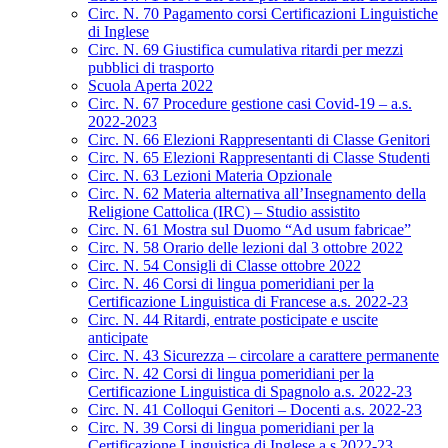
Circ. N. 70 Pagamento corsi Certificazioni Linguistiche
di Inglese
Circ. N. 69 Giustifica cumulativa ritardi per mezzi
pubblici di trasporto
Scuola Aperta 2022
Circ. N. 67 Procedure gestione casi Covid-19 – a.s.
2022-2023
Circ. N. 66 Elezioni Rappresentanti di Classe Genitori
Circ. N. 65 Elezioni Rappresentanti di Classe Studenti
Circ. N. 63 Lezioni Materia Opzionale
Circ. N. 62 Materia alternativa all’Insegnamento della
Religione Cattolica (IRC) – Studio assistito
Circ. N. 61 Mostra sul Duomo “Ad usum fabricae”
Circ. N. 58 Orario delle lezioni dal 3 ottobre 2022
Circ. N. 54 Consigli di Classe ottobre 2022
Circ. N. 46 Corsi di lingua pomeridiani per la
Certificazione Linguistica di Francese a.s. 2022-23
Circ. N. 44 Ritardi, entrate posticipate e uscite
anticipate
Circ. N. 43 Sicurezza – circolare a carattere permanente
Circ. N. 42 Corsi di lingua pomeridiani per la
Certificazione Linguistica di Spagnolo a.s. 2022-23
Circ. N. 41 Colloqui Genitori – Docenti a.s. 2022-23
Circ. N. 39 Corsi di lingua pomeridiani per la
Certificazione Linguistica di Inglese a.s.2022-23