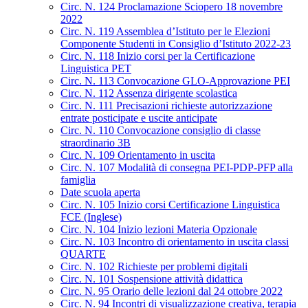
Circ. N. 124 Proclamazione Sciopero 18 novembre
2022
Circ. N. 119 Assemblea d’Istituto per le Elezioni
Componente Studenti in Consiglio d’Istituto 2022-23
Circ. N. 118 Inizio corsi per la Certificazione
Linguistica PET
Circ. N. 113 Convocazione GLO-Approvazione PEI
Circ. N. 112 Assenza dirigente scolastica
Circ. N. 111 Precisazioni richieste autorizzazione
entrate posticipate e uscite anticipate
Circ. N. 110 Convocazione consiglio di classe
straordinario 3B
Circ. N. 109 Orientamento in uscita
Circ. N. 107 Modalità di consegna PEI-PDP-PFP alla
famiglia
Date scuola aperta
Circ. N. 105 Inizio corsi Certificazione Linguistica
FCE (Inglese)
Circ. N. 104 Inizio lezioni Materia Opzionale
Circ. N. 103 Incontro di orientamento in uscita classi
QUARTE
Circ. N. 102 Richieste per problemi digitali
Circ. N. 101 Sospensione attività didattica
Circ. N. 95 Orario delle lezioni dal 24 ottobre 2022
Circ. N. 94 Incontri di visualizzazione creativa, terapia