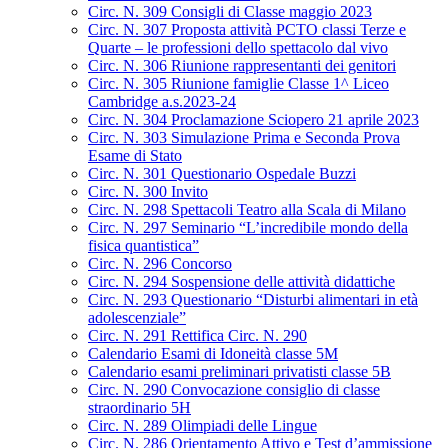
Circ. N. 309 Consigli di Classe maggio 2023
Circ. N. 307 Proposta attività PCTO classi Terze e
Quarte – le professioni dello spettacolo dal vivo
Circ. N. 306 Riunione rappresentanti dei genitori
Circ. N. 305 Riunione famiglie Classe 1^ Liceo
Cambridge a.s.2023-24
Circ. N. 304 Proclamazione Sciopero 21 aprile 2023
Circ. N. 303 Simulazione Prima e Seconda Prova
Esame di Stato
Circ. N. 301 Questionario Ospedale Buzzi
Circ. N. 300 Invito
Circ. N. 298 Spettacoli Teatro alla Scala di Milano
Circ. N. 297 Seminario “L’incredibile mondo della
fisica quantistica”
Circ. N. 296 Concorso
Circ. N. 294 Sospensione delle attività didattiche
Circ. N. 293 Questionario “Disturbi alimentari in età
adolescenziale”
Circ. N. 291 Rettifica Circ. N. 290
Calendario Esami di Idoneità classe 5M
Calendario esami preliminari privatisti classe 5B
Circ. N. 290 Convocazione consiglio di classe
straordinario 5H
Circ. N. 289 Olimpiadi delle Lingue
Circ. N. 286 Orientamento Attivo e Test d’ammissione