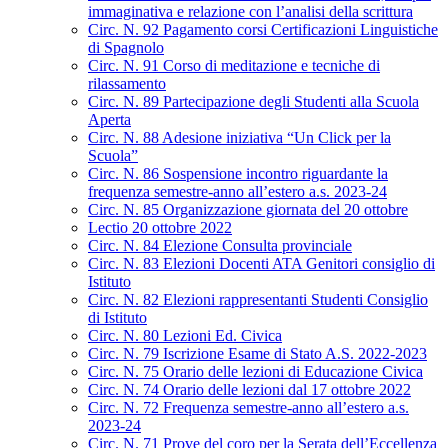
immaginativa e relazione con l’analisi della scrittura
Circ. N. 92 Pagamento corsi Certificazioni Linguistiche
di Spagnolo
Circ. N. 91 Corso di meditazione e tecniche di
rilassamento
Circ. N. 89 Partecipazione degli Studenti alla Scuola
Aperta
Circ. N. 88 Adesione iniziativa “Un Click per la
Scuola”
Circ. N. 86 Sospensione incontro riguardante la
frequenza semestre-anno all’estero a.s. 2023-24
Circ. N. 85 Organizzazione giornata del 20 ottobre
Lectio 20 ottobre 2022
Circ. N. 84 Elezione Consulta provinciale
Circ. N. 83 Elezioni Docenti ATA Genitori consiglio di
Istituto
Circ. N. 82 Elezioni rappresentanti Studenti Consiglio
di Istituto
Circ. N. 80 Lezioni Ed. Civica
Circ. N. 79 Iscrizione Esame di Stato A.S. 2022-2023
Circ. N. 75 Orario delle lezioni di Educazione Civica
Circ. N. 74 Orario delle lezioni dal 17 ottobre 2022
Circ. N. 72 Frequenza semestre-anno all’estero a.s.
2023-24
Circ. N. 71 Prove del coro per la Serata dell’Eccellenza