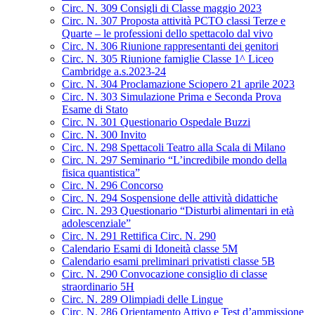
Circ. N. 309 Consigli di Classe maggio 2023
Circ. N. 307 Proposta attività PCTO classi Terze e
Quarte – le professioni dello spettacolo dal vivo
Circ. N. 306 Riunione rappresentanti dei genitori
Circ. N. 305 Riunione famiglie Classe 1^ Liceo
Cambridge a.s.2023-24
Circ. N. 304 Proclamazione Sciopero 21 aprile 2023
Circ. N. 303 Simulazione Prima e Seconda Prova
Esame di Stato
Circ. N. 301 Questionario Ospedale Buzzi
Circ. N. 300 Invito
Circ. N. 298 Spettacoli Teatro alla Scala di Milano
Circ. N. 297 Seminario “L’incredibile mondo della
fisica quantistica”
Circ. N. 296 Concorso
Circ. N. 294 Sospensione delle attività didattiche
Circ. N. 293 Questionario “Disturbi alimentari in età
adolescenziale”
Circ. N. 291 Rettifica Circ. N. 290
Calendario Esami di Idoneità classe 5M
Calendario esami preliminari privatisti classe 5B
Circ. N. 290 Convocazione consiglio di classe
straordinario 5H
Circ. N. 289 Olimpiadi delle Lingue
Circ. N. 286 Orientamento Attivo e Test d’ammissione