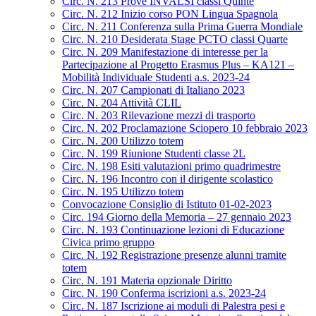
Circ. N. 213 Prove INVALSI classi Quinte
Circ. N. 212 Inizio corso PON Lingua Spagnola
Circ. N. 211 Conferenza sulla Prima Guerra Mondiale
Circ. N. 210 Desiderata Stage PCTO classi Quarte
Circ. N. 209 Manifestazione di interesse per la
Partecipazione al Progetto Erasmus Plus – KA121 –
Mobilità Individuale Studenti a.s. 2023-24
Circ. N. 207 Campionati di Italiano 2023
Circ. N. 204 Attività CLIL
Circ. N. 203 Rilevazione mezzi di trasporto
Circ. N. 202 Proclamazione Sciopero 10 febbraio 2023
Circ. N. 200 Utilizzo totem
Circ. N. 199 Riunione Studenti classe 2L
Circ. N. 198 Esiti valutazioni primo quadrimestre
Circ. N. 196 Incontro con il dirigente scolastico
Circ. N. 195 Utilizzo totem
Convocazione Consiglio di Istituto 01-02-2023
Circ. 194 Giorno della Memoria – 27 gennaio 2023
Circ. N. 193 Continuazione lezioni di Educazione
Civica primo gruppo
Circ. N. 192 Registrazione presenze alunni tramite
totem
Circ. N. 191 Materia opzionale Diritto
Circ. N. 190 Conferma iscrizioni a.s. 2023-24
Circ. N. 187 Iscrizione ai moduli di Palestra pesi e