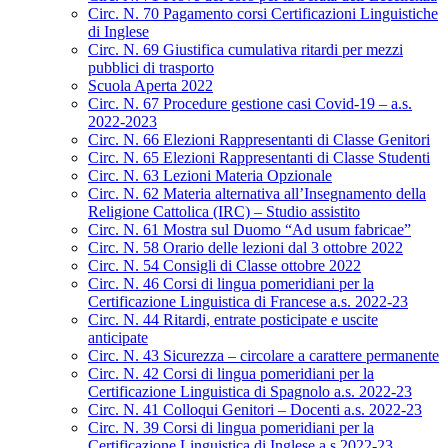
Circ. N. 70 Pagamento corsi Certificazioni Linguistiche
di Inglese
Circ. N. 69 Giustifica cumulativa ritardi per mezzi
pubblici di trasporto
Scuola Aperta 2022
Circ. N. 67 Procedure gestione casi Covid-19 – a.s.
2022-2023
Circ. N. 66 Elezioni Rappresentanti di Classe Genitori
Circ. N. 65 Elezioni Rappresentanti di Classe Studenti
Circ. N. 63 Lezioni Materia Opzionale
Circ. N. 62 Materia alternativa all’Insegnamento della
Religione Cattolica (IRC) – Studio assistito
Circ. N. 61 Mostra sul Duomo “Ad usum fabricae”
Circ. N. 58 Orario delle lezioni dal 3 ottobre 2022
Circ. N. 54 Consigli di Classe ottobre 2022
Circ. N. 46 Corsi di lingua pomeridiani per la
Certificazione Linguistica di Francese a.s. 2022-23
Circ. N. 44 Ritardi, entrate posticipate e uscite
anticipate
Circ. N. 43 Sicurezza – circolare a carattere permanente
Circ. N. 42 Corsi di lingua pomeridiani per la
Certificazione Linguistica di Spagnolo a.s. 2022-23
Circ. N. 41 Colloqui Genitori – Docenti a.s. 2022-23
Circ. N. 39 Corsi di lingua pomeridiani per la
Certificazione Linguistica di Inglese a.s.2022-23