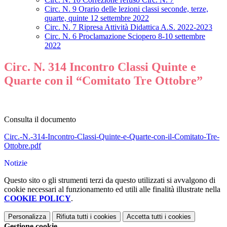
Circ. N. 9 Orario delle lezioni classi seconde, terze,
quarte, quinte 12 settembre 2022
Circ. N. 7 Ripresa Attività Didattica A.S. 2022-2023
Circ. N. 6 Proclamazione Sciopero 8-10 settembre
2022
Circ. N. 314 Incontro Classi Quinte e
Quarte con il “Comitato Tre Ottobre”
Consulta il documento
Circ.-N.-314-Incontro-Classi-Quinte-e-Quarte-con-il-Comitato-Tre-
Ottobre.pdf
Notizie
Questo sito o gli strumenti terzi da questo utilizzati si avvalgono di
cookie necessari al funzionamento ed utili alle finalità illustrate nella
COOKIE POLICY
.
Personalizza
Rifiuta tutti
i cookies
Accetta tutti
i cookies
Gestione cookie