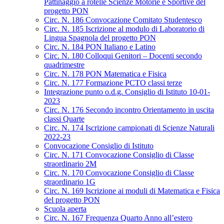
Pattinaggio a rotelle Scienze Motorie e Sportive del
progetto PON
Circ. N. 186 Convocazione Comitato Studentesco
Circ. N. 185 Iscrizione al modulo di Laboratorio di
Lingua Spagnola del progetto PON
Circ. N. 184 PON Italiano e Latino
Circ. N. 180 Colloqui Genitori – Docenti secondo
quadrimestre
Circ. N. 178 PON Matematica e Fisica
Circ. N. 177 Formazione PCTO classi terze
Integrazione punto o.d.g. Consiglio di Istituto 10-01-
2023
Circ. N. 176 Secondo incontro Orientamento in uscita
classi Quarte
Circ. N. 174 Iscrizione campionati di Scienze Naturali
2022-23
Convocazione Consiglio di Istituto
Circ. N. 171 Convocazione Consiglio di Classe
straordinario 2M
Circ. N. 170 Convocazione Consiglio di Classe
straordinario 1G
Circ. N. 169 Iscrizione ai moduli di Matematica e Fisica
del progetto PON
Scuola aperta
Circ. N. 167 Frequenza Quarto Anno all’estero