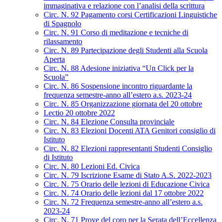
immaginativa e relazione con l’analisi della scrittura
Circ. N. 92 Pagamento corsi Certificazioni Linguistiche
di Spagnolo
Circ. N. 91 Corso di meditazione e tecniche di
rilassamento
Circ. N. 89 Partecipazione degli Studenti alla Scuola
Aperta
Circ. N. 88 Adesione iniziativa “Un Click per la
Scuola”
Circ. N. 86 Sospensione incontro riguardante la
frequenza semestre-anno all’estero a.s. 2023-24
Circ. N. 85 Organizzazione giornata del 20 ottobre
Lectio 20 ottobre 2022
Circ. N. 84 Elezione Consulta provinciale
Circ. N. 83 Elezioni Docenti ATA Genitori consiglio di
Istituto
Circ. N. 82 Elezioni rappresentanti Studenti Consiglio
di Istituto
Circ. N. 80 Lezioni Ed. Civica
Circ. N. 79 Iscrizione Esame di Stato A.S. 2022-2023
Circ. N. 75 Orario delle lezioni di Educazione Civica
Circ. N. 74 Orario delle lezioni dal 17 ottobre 2022
Circ. N. 72 Frequenza semestre-anno all’estero a.s.
2023-24
Circ. N. 71 Prove del coro per la Serata dell’Eccellenza