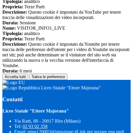
Tipologia:
analitico
Proprieta:
Terze Parti
Descrizione:
Questo cookie è impostato da YouTube per tenere
traccia delle visualizzazioni dei video incorporati.
Durata:
Sessione
Nome:
VISITOR_INFO1_LIVE
Tipologia:
analitico
Proprieta:
Terze Parti
Descrizione:
Questo cookie è impostato da Youtube per tenere
traccia delle preferenze dell'utente per i video di Youtube incorporati
nei siti; può anche determinare se il visitatore del sito web sta
utilizzando la nuova o la vecchia versione dell'interfaccia di
Youtube.
Durata:
6 mesi
Accetta tutti
Salva le preferenze
Liceo Statale "Ettore Majorana"
Contatti
Liceo Statale "Ettore Majorana"
Via Ratti, 88 - 20017 Rho (Milano)
Tel:
02 93 02 358
Email:
mips120003@istruzione.it
Link per inviare una mail