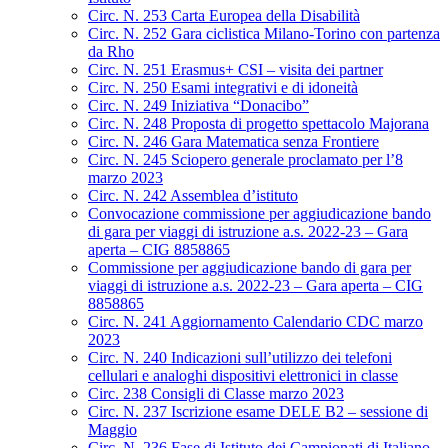
Circ. N. 253 Carta Europea della Disabilità
Circ. N. 252 Gara ciclistica Milano-Torino con partenza
da Rho
Circ. N. 251 Erasmus+ CSI – visita dei partner
Circ. N. 250 Esami integrativi e di idoneità
Circ. N. 249 Iniziativa “Donacibo”
Circ. N. 248 Proposta di progetto spettacolo Majorana
Circ. N. 246 Gara Matematica senza Frontiere
Circ. N. 245 Sciopero generale proclamato per l’8
marzo 2023
Circ. N. 242 Assemblea d’istituto
Convocazione commissione per aggiudicazione bando
di gara per viaggi di istruzione a.s. 2022-23 – Gara
aperta – CIG 8858865
Commissione per aggiudicazione bando di gara per
viaggi di istruzione a.s. 2022-23 – Gara aperta – CIG
8858865
Circ. N. 241 Aggiornamento Calendario CDC marzo
2023
Circ. N. 240 Indicazioni sull’utilizzo dei telefoni
cellulari e analoghi dispositivi elettronici in classe
Circ. 238 Consigli di Classe marzo 2023
Circ. N. 237 Iscrizione esame DELE B2 – sessione di
Maggio
Circ. N. 236 Fase di Istituto dei Campionati di Italiano