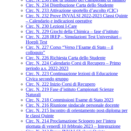
Circ. N. 234 Distribuzione Carta dello Studente
Circ. N. 233 Attivazione sportello d’ascolto (CIC)
Circ. N. 232 Prove INVALSI 2022-2023 Classi Quinte
– Calendario e indicazioni operative
Circ. N. 230 Lezioni I-Care
Circ. N. 229 Giochi della Chimica – fase d’istituto
Circ. N. 228 IREP – Simulazioni Test Universitari –
Hoepli Test
Circ. N. 227 Corso “Verso l’Esame di Stato – il
colloquio”
Circ. N. 226 Richiesta Carta dello Studente
Circ. N. 224 Calendario Corsi di Recupero – Primo
periodo a.s. 2022-2023
Circ. N. 223 Continuazione lezioni di Educazione
Civica secondo gruppo
Circ. N. 222 Inizio Corsi di Recupero
Circ. N. 219 Fase d’istituto Campionati Scienze
Naturali
Circ. N. 218 Commissioni Esame di Stato 2023
Circ. N. 216 Riunione sindacale personale docente
Circ. N. 215 Incontro di orientamento post-diploma per
le classi Quinte
Circ. N. 214 Proclamazione Sciopero per l’intera
giornata di venerdì 10 febbraio 2023 – Integrazione