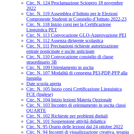
Circ. N. 124 Proclamazione Sciopero 18 novembre
2022
Circ. N. 119 Assemblea d’Istituto per le Elezioni
Componente Studenti in Consiglio d’Istituto 2022-23
Circ. N. 118 Inizio corsi per la Certificazione
Linguistica PET
Circ. N. 113 Convocazione GLO-Approvazione PEI
Circ. N. 112 Assenza dirigente scolastica
Circ. N. 111 Precisazioni richieste autorizzazione
entrate posticipate e uscite anticipate
Circ. N. 110 Convocazione consiglio di classe
straordinario 3B
Circ. N. 109 Orientamento in uscita
Circ. N. 107 Modalità di consegna PEI-PDP-PFP alla
famiglia
Date scuola aperta
Circ. N. 105 Inizio corsi Certificazione Linguistica
FCE (Inglese)
Circ. N. 104 Inizio lezioni Materia Opzionale
Circ. N. 103 Incontro di orientamento in uscita classi
QUARTE
Circ. N. 102 Richieste per problemi digitali
Circ. N. 101 Sospensione attività didattica
Circ. N. 95 Orario delle lezioni dal 24 ottobre 2022
Circ. N. 94 Incontri di visualizzazione creativa, terapia