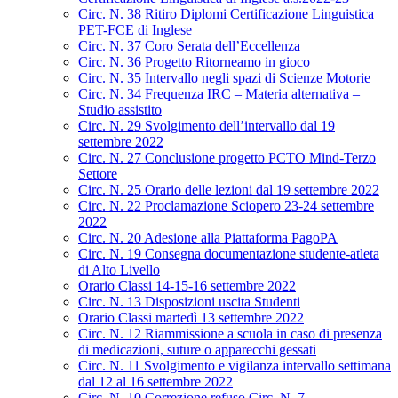
Circ. N. 38 Ritiro Diplomi Certificazione Linguistica
PET-FCE di Inglese
Circ. N. 37 Coro Serata dell’Eccellenza
Circ. N. 36 Progetto Ritorneamo in gioco
Circ. N. 35 Intervallo negli spazi di Scienze Motorie
Circ. N. 34 Frequenza IRC – Materia alternativa –
Studio assistito
Circ. N. 29 Svolgimento dell’intervallo dal 19
settembre 2022
Circ. N. 27 Conclusione progetto PCTO Mind-Terzo
Settore
Circ. N. 25 Orario delle lezioni dal 19 settembre 2022
Circ. N. 22 Proclamazione Sciopero 23-24 settembre
2022
Circ. N. 20 Adesione alla Piattaforma PagoPA
Circ. N. 19 Consegna documentazione studente-atleta
di Alto Livello
Orario Classi 14-15-16 settembre 2022
Circ. N. 13 Disposizioni uscita Studenti
Orario Classi martedì 13 settembre 2022
Circ. N. 12 Riammissione a scuola in caso di presenza
di medicazioni, suture o apparecchi gessati
Circ. N. 11 Svolgimento e vigilanza intervallo settimana
dal 12 al 16 settembre 2022
Circ. N. 10 Correzione refuso Circ. N. 7