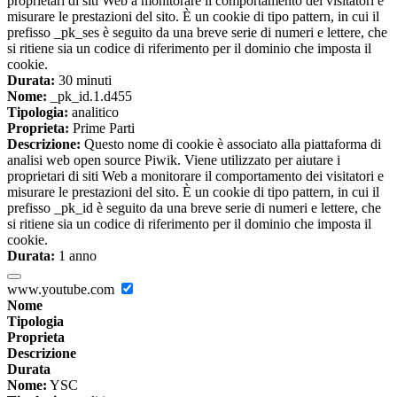
proprietari di siti Web a monitorare il comportamento dei visitatori e
misurare le prestazioni del sito. È un cookie di tipo pattern, in cui il
prefisso _pk_ses è seguito da una breve serie di numeri e lettere, che
si ritiene sia un codice di riferimento per il dominio che imposta il
cookie.
Durata:
30 minuti
Nome:
_pk_id.1.d455
Tipologia:
analitico
Proprieta:
Prime Parti
Descrizione:
Questo nome di cookie è associato alla piattaforma di
analisi web open source Piwik. Viene utilizzato per aiutare i
proprietari di siti Web a monitorare il comportamento dei visitatori e
misurare le prestazioni del sito. È un cookie di tipo pattern, in cui il
prefisso _pk_id è seguito da una breve serie di numeri e lettere, che
si ritiene sia un codice di riferimento per il dominio che imposta il
cookie.
Durata:
1 anno
www.youtube.com
Nome
Tipologia
Proprieta
Descrizione
Durata
Nome:
YSC