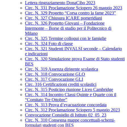
Lettera ringraziamento DonaCibo 2023
Circ. N. 331 Proclamazione Sciopero 26 maggio 2023
Circ. N. 329 Progetto “Corsa contro la fame 2023”
Circ. N. 327 Chiusura ICARE pomeridiani
Circ. N. 326 Progetto Giovani – Fondazione
Intermonte – Borse di studio per il Politecnico di
Milano
Circ. N. 325 Termine colloqui con le famiglie
Circ. N. 324 Foto di classe
Circ. N. 321 Studenti INVALSI seconde – Calendario
e indicazioni
Circ. N. 320 Simulazione prova Esame di Stato studenti
BES
Circ. N. 319 Assenza dirigente scolastica
Circ. N. 318 Convocazione GLO
Circ. N. 317 Convocazione GLI
Circ. 316 Certificazioni crediti scolastici
Circ. N. 315 Posticipo riunione Liceo Cambridge
Circ. N. 314 Incontro Classi Quinte e Quarte con il
“Comitato Tre Ottobre”
Circ. N. 313 Prova d’evacuazione concordata
Circ. N. 312 Proclamazione Sciopero 5 maggio 2023
Convocazione Consiglio di Istituto 02_05_23
Circ. N. 310 Consegna mappe concettuali-schemi-
formulari studenti con BES