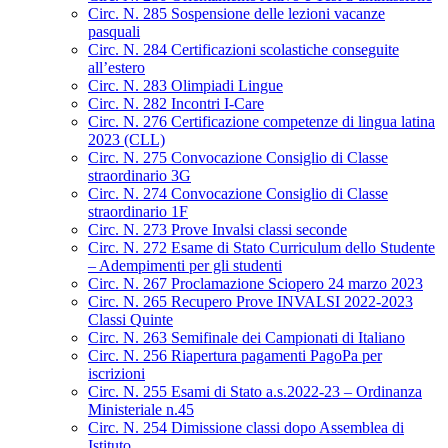
Circ. N. 285 Sospensione delle lezioni vacanze
pasquali
Circ. N. 284 Certificazioni scolastiche conseguite
all’estero
Circ. N. 283 Olimpiadi Lingue
Circ. N. 282 Incontri I-Care
Circ. N. 276 Certificazione competenze di lingua latina
2023 (CLL)
Circ. N. 275 Convocazione Consiglio di Classe
straordinario 3G
Circ. N. 274 Convocazione Consiglio di Classe
straordinario 1F
Circ. N. 273 Prove Invalsi classi seconde
Circ. N. 272 Esame di Stato Curriculum dello Studente
– Adempimenti per gli studenti
Circ. N. 267 Proclamazione Sciopero 24 marzo 2023
Circ. N. 265 Recupero Prove INVALSI 2022-2023
Classi Quinte
Circ. N. 263 Semifinale dei Campionati di Italiano
Circ. N. 256 Riapertura pagamenti PagoPa per
iscrizioni
Circ. N. 255 Esami di Stato a.s.2022-23 – Ordinanza
Ministeriale n.45
Circ. N. 254 Dimissione classi dopo Assemblea di
Istituto