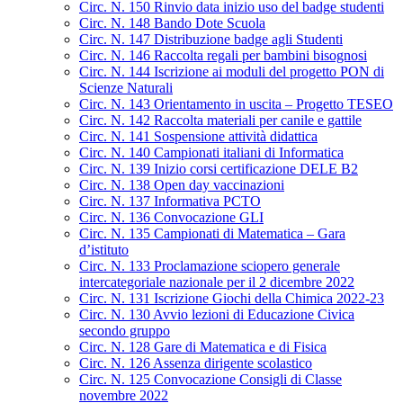
Circ. N. 150 Rinvio data inizio uso del badge studenti
Circ. N. 148 Bando Dote Scuola
Circ. N. 147 Distribuzione badge agli Studenti
Circ. N. 146 Raccolta regali per bambini bisognosi
Circ. N. 144 Iscrizione ai moduli del progetto PON di
Scienze Naturali
Circ. N. 143 Orientamento in uscita – Progetto TESEO
Circ. N. 142 Raccolta materiali per canile e gattile
Circ. N. 141 Sospensione attività didattica
Circ. N. 140 Campionati italiani di Informatica
Circ. N. 139 Inizio corsi certificazione DELE B2
Circ. N. 138 Open day vaccinazioni
Circ. N. 137 Informativa PCTO
Circ. N. 136 Convocazione GLI
Circ. N. 135 Campionati di Matematica – Gara
d’istituto
Circ. N. 133 Proclamazione sciopero generale
intercategoriale nazionale per il 2 dicembre 2022
Circ. N. 131 Iscrizione Giochi della Chimica 2022-23
Circ. N. 130 Avvio lezioni di Educazione Civica
secondo gruppo
Circ. N. 128 Gare di Matematica e di Fisica
Circ. N. 126 Assenza dirigente scolastico
Circ. N. 125 Convocazione Consigli di Classe
novembre 2022