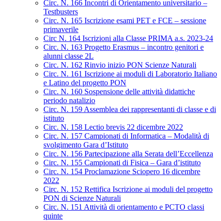
Circ. N. 166 Incontri di Orientamento universitario –
Testbusters
Circ. N. 165 Iscrizione esami PET e FCE – sessione
primaverile
Circ N. 164 Iscrizioni alla Classe PRIMA a.s. 2023-24
Circ. N. 163 Progetto Erasmus – incontro genitori e
alunni classe 2L
Circ. N. 162 Rinvio inizio PON Scienze Naturali
Circ. N. 161 Iscrizione ai moduli di Laboratorio Italiano
e Latino del progetto PON
Circ. N. 160 Sospensione delle attività didattiche
periodo natalizio
Circ. N. 159 Assemblea dei rappresentanti di classe e di
istituto
Circ. N. 158 Lectio brevis 22 dicembre 2022
Circ. N. 157 Campionati di Informatica – Modalità di
svolgimento Gara d’Istituto
Circ. N. 156 Partecipazione alla Serata dell’Eccellenza
Circ. N. 155 Campionati di Fisica – Gara d’istituto
Circ. N. 154 Proclamazione Sciopero 16 dicembre
2022
Circ. N. 152 Rettifica Iscrizione ai moduli del progetto
PON di Scienze Naturali
Circ. N. 151 Attività di orientamento e PCTO classi
quinte