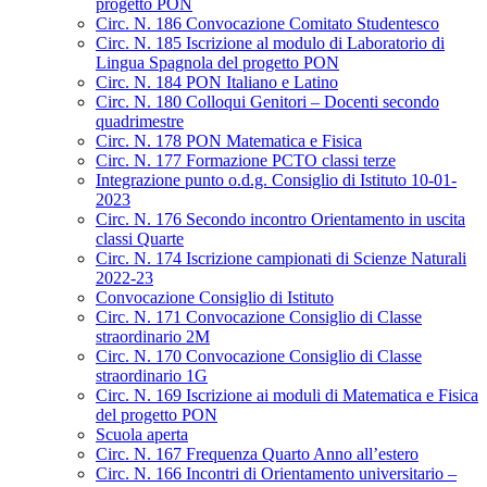
progetto PON
Circ. N. 186 Convocazione Comitato Studentesco
Circ. N. 185 Iscrizione al modulo di Laboratorio di
Lingua Spagnola del progetto PON
Circ. N. 184 PON Italiano e Latino
Circ. N. 180 Colloqui Genitori – Docenti secondo
quadrimestre
Circ. N. 178 PON Matematica e Fisica
Circ. N. 177 Formazione PCTO classi terze
Integrazione punto o.d.g. Consiglio di Istituto 10-01-
2023
Circ. N. 176 Secondo incontro Orientamento in uscita
classi Quarte
Circ. N. 174 Iscrizione campionati di Scienze Naturali
2022-23
Convocazione Consiglio di Istituto
Circ. N. 171 Convocazione Consiglio di Classe
straordinario 2M
Circ. N. 170 Convocazione Consiglio di Classe
straordinario 1G
Circ. N. 169 Iscrizione ai moduli di Matematica e Fisica
del progetto PON
Scuola aperta
Circ. N. 167 Frequenza Quarto Anno all’estero
Circ. N. 166 Incontri di Orientamento universitario –