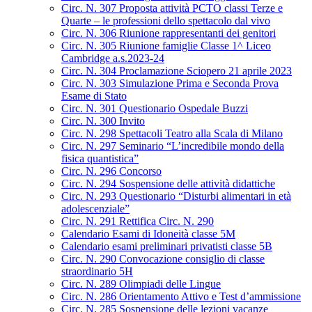
Circ. N. 307 Proposta attività PCTO classi Terze e
Quarte – le professioni dello spettacolo dal vivo
Circ. N. 306 Riunione rappresentanti dei genitori
Circ. N. 305 Riunione famiglie Classe 1^ Liceo
Cambridge a.s.2023-24
Circ. N. 304 Proclamazione Sciopero 21 aprile 2023
Circ. N. 303 Simulazione Prima e Seconda Prova
Esame di Stato
Circ. N. 301 Questionario Ospedale Buzzi
Circ. N. 300 Invito
Circ. N. 298 Spettacoli Teatro alla Scala di Milano
Circ. N. 297 Seminario “L’incredibile mondo della
fisica quantistica”
Circ. N. 296 Concorso
Circ. N. 294 Sospensione delle attività didattiche
Circ. N. 293 Questionario “Disturbi alimentari in età
adolescenziale”
Circ. N. 291 Rettifica Circ. N. 290
Calendario Esami di Idoneità classe 5M
Calendario esami preliminari privatisti classe 5B
Circ. N. 290 Convocazione consiglio di classe
straordinario 5H
Circ. N. 289 Olimpiadi delle Lingue
Circ. N. 286 Orientamento Attivo e Test d’ammissione
Circ. N. 285 Sospensione delle lezioni vacanze