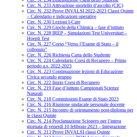
Circ. N. 233 Attivazione sportello d’ascolto (CIC)
Circ. N. 232 Prove INVALSI 2022-2023 Classi Quinte
– Calendario e indicazioni operative
Circ. N. 230 Lezioni I-Care
Circ. N. 229 Giochi della Chimica – fase d’istituto
Circ. N. 228 IREP – Simulazioni Test Universitari –
Hoepli Test
Circ. N. 227 Corso “Verso l’Esame di Stato – il
colloquio”
Circ. N. 226 Richiesta Carta dello Studente
Circ. N. 224 Calendario Corsi di Recupero – Primo
periodo a.s. 2022-2023
Circ. N. 223 Continuazione lezioni di Educazione
Civica secondo gruppo
Circ. N. 222 Inizio Corsi di Recupero
Circ. N. 219 Fase d’istituto Campionati Scienze
Naturali
Circ. N. 218 Commissioni Esame di Stato 2023
Circ. N. 216 Riunione sindacale personale docente
Circ. N. 215 Incontro di orientamento post-diploma per
le classi Quinte
Circ. N. 214 Proclamazione Sciopero per l’intera
giornata di venerdì 10 febbraio 2023 – Integrazione
Circ. N. 213 Prove INVALSI classi Quinte