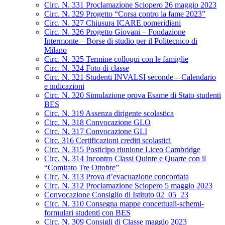
Circ. N. 331 Proclamazione Sciopero 26 maggio 2023
Circ. N. 329 Progetto “Corsa contro la fame 2023”
Circ. N. 327 Chiusura ICARE pomeridiani
Circ. N. 326 Progetto Giovani – Fondazione
Intermonte – Borse di studio per il Politecnico di
Milano
Circ. N. 325 Termine colloqui con le famiglie
Circ. N. 324 Foto di classe
Circ. N. 321 Studenti INVALSI seconde – Calendario
e indicazioni
Circ. N. 320 Simulazione prova Esame di Stato studenti
BES
Circ. N. 319 Assenza dirigente scolastica
Circ. N. 318 Convocazione GLO
Circ. N. 317 Convocazione GLI
Circ. 316 Certificazioni crediti scolastici
Circ. N. 315 Posticipo riunione Liceo Cambridge
Circ. N. 314 Incontro Classi Quinte e Quarte con il
“Comitato Tre Ottobre”
Circ. N. 313 Prova d’evacuazione concordata
Circ. N. 312 Proclamazione Sciopero 5 maggio 2023
Convocazione Consiglio di Istituto 02_05_23
Circ. N. 310 Consegna mappe concettuali-schemi-
formulari studenti con BES
Circ. N. 309 Consigli di Classe maggio 2023