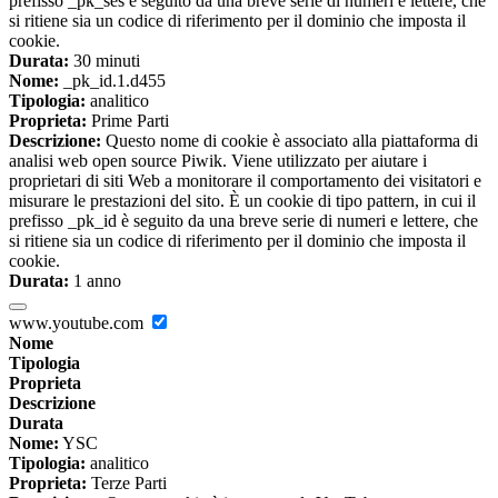
prefisso _pk_ses è seguito da una breve serie di numeri e lettere, che
si ritiene sia un codice di riferimento per il dominio che imposta il
cookie.
Durata:
30 minuti
Nome:
_pk_id.1.d455
Tipologia:
analitico
Proprieta:
Prime Parti
Descrizione:
Questo nome di cookie è associato alla piattaforma di
analisi web open source Piwik. Viene utilizzato per aiutare i
proprietari di siti Web a monitorare il comportamento dei visitatori e
misurare le prestazioni del sito. È un cookie di tipo pattern, in cui il
prefisso _pk_id è seguito da una breve serie di numeri e lettere, che
si ritiene sia un codice di riferimento per il dominio che imposta il
cookie.
Durata:
1 anno
www.youtube.com
Nome
Tipologia
Proprieta
Descrizione
Durata
Nome:
YSC
Tipologia:
analitico
Proprieta:
Terze Parti