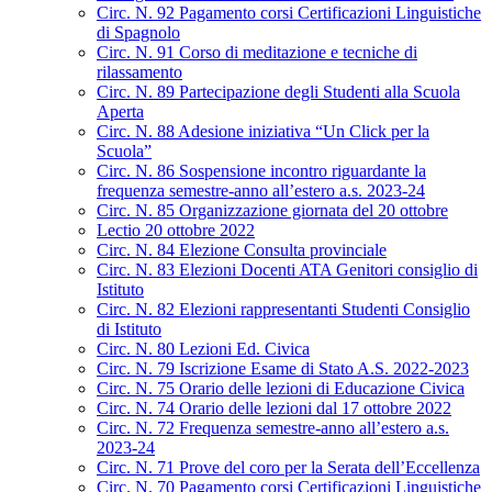
Circ. N. 92 Pagamento corsi Certificazioni Linguistiche
di Spagnolo
Circ. N. 91 Corso di meditazione e tecniche di
rilassamento
Circ. N. 89 Partecipazione degli Studenti alla Scuola
Aperta
Circ. N. 88 Adesione iniziativa “Un Click per la
Scuola”
Circ. N. 86 Sospensione incontro riguardante la
frequenza semestre-anno all’estero a.s. 2023-24
Circ. N. 85 Organizzazione giornata del 20 ottobre
Lectio 20 ottobre 2022
Circ. N. 84 Elezione Consulta provinciale
Circ. N. 83 Elezioni Docenti ATA Genitori consiglio di
Istituto
Circ. N. 82 Elezioni rappresentanti Studenti Consiglio
di Istituto
Circ. N. 80 Lezioni Ed. Civica
Circ. N. 79 Iscrizione Esame di Stato A.S. 2022-2023
Circ. N. 75 Orario delle lezioni di Educazione Civica
Circ. N. 74 Orario delle lezioni dal 17 ottobre 2022
Circ. N. 72 Frequenza semestre-anno all’estero a.s.
2023-24
Circ. N. 71 Prove del coro per la Serata dell’Eccellenza
Circ. N. 70 Pagamento corsi Certificazioni Linguistiche