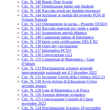
Circ. N. 148 Bando Dote Scuola
Circ. N. 147 Distribuzione badge agli Studenti
Circ. N. 146 Raccolta regali per bambini bisognosi
Circ. N. 144 Iscrizione ai moduli del progetto PON di
Scienze Naturali
Circ. N. 143 Orientamento in uscita – Progetto TESEO
Circ. N. 142 Raccolta materiali per canile e gattile
Circ. N. 141 Sospensione attività didattica
Circ. N. 140 Campionati italiani di Informatica
Circ. N. 139 Inizio corsi certificazione DELE B2
Circ. N. 138 Open day vaccinazioni
Circ. N. 137 Informativa PCTO
Circ. N. 136 Convocazione GLI
Circ. N. 135 Campionati di Matematica – Gara
d’istituto
Circ. N. 133 Proclamazione sciopero generale
intercategoriale nazionale per il 2 dicembre 2022
Circ. N. 131 Iscrizione Giochi della Chimica 2022-23
Circ. N. 130 Avvio lezioni di Educazione Civica
secondo gruppo
Circ. N. 128 Gare di Matematica e di Fisica
Circ. N. 126 Assenza dirigente scolastico
Circ. N. 125 Convocazione Consigli di Classe
novembre 2022
Circ. N. 124 Proclamazione Sciopero 18 novembre