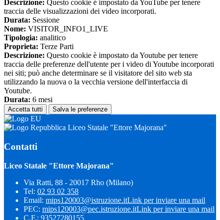
Descrizione:
Questo cookie è impostato da YouTube per tenere
traccia delle visualizzazioni dei video incorporati.
Durata:
Sessione
Nome:
VISITOR_INFO1_LIVE
Tipologia:
analitico
Proprieta:
Terze Parti
Descrizione:
Questo cookie è impostato da Youtube per tenere
traccia delle preferenze dell'utente per i video di Youtube incorporati
nei siti; può anche determinare se il visitatore del sito web sta
utilizzando la nuova o la vecchia versione dell'interfaccia di
Youtube.
Durata:
6 mesi
Accetta tutti
Salva le preferenze
Liceo Statale "Ettore Majorana"
Contatti
Liceo Statale "Ettore Majorana"
Via Ratti, 88 - 20017 Rho (Milano)
Tel:
02 93 02 358
Email:
mips120003@istruzione.it
Link per inviare una mail
PEC:
mips120003@pec.istruzione.it
Link per inviare una mail
C.F.: 93527280155