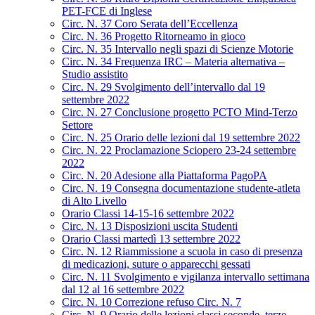
PET-FCE di Inglese
Circ. N. 37 Coro Serata dell’Eccellenza
Circ. N. 36 Progetto Ritorneamo in gioco
Circ. N. 35 Intervallo negli spazi di Scienze Motorie
Circ. N. 34 Frequenza IRC – Materia alternativa –
Studio assistito
Circ. N. 29 Svolgimento dell’intervallo dal 19
settembre 2022
Circ. N. 27 Conclusione progetto PCTO Mind-Terzo
Settore
Circ. N. 25 Orario delle lezioni dal 19 settembre 2022
Circ. N. 22 Proclamazione Sciopero 23-24 settembre
2022
Circ. N. 20 Adesione alla Piattaforma PagoPA
Circ. N. 19 Consegna documentazione studente-atleta
di Alto Livello
Orario Classi 14-15-16 settembre 2022
Circ. N. 13 Disposizioni uscita Studenti
Orario Classi martedì 13 settembre 2022
Circ. N. 12 Riammissione a scuola in caso di presenza
di medicazioni, suture o apparecchi gessati
Circ. N. 11 Svolgimento e vigilanza intervallo settimana
dal 12 al 16 settembre 2022
Circ. N. 10 Correzione refuso Circ. N. 7
Circ. N. 9 Orario delle lezioni classi seconde, terze,