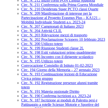
Circ. N. 212 Inizio corso PON Lingua Spagnola
Circ. N. 211 Conferenza sulla Prima Guerra Mondiale
Circ. N. 210 Desiderata Stage PCTO classi Quarte
Circ. N. 209 Manifestazione di interesse per la
Partecipazione al Progetto Erasmus Plus – KA121 –
Mobilità Individuale Studenti a.s. 2023-24
Circ. N. 207 Campionati di Italiano 2023
Circ. N. 204 Attività CLIL
Circ. N. 203 Rilevazione mezzi di trasporto
Circ. N. 202 Proclamazione Sciopero 10 febbraio 2023
Circ. N. 200 Utilizzo totem
Circ. N. 199 Riunione Studenti classe 2L
Circ. N. 198 Esiti valutazioni primo quadrimestre
Circ. N. 196 Incontro con il dirigente scolastico
Circ. N. 195 Utilizzo totem
Convocazione Consiglio di Istituto 01-02-2023
Circ. 194 Giorno della Memoria – 27 gennaio 2023
Circ. N. 193 Continuazione lezioni di Educazione
Civica primo gruppo
Circ. N. 192 Registrazione presenze alunni tramite
totem
Circ. N. 191 Materia opzionale Diritto
Circ. N. 190 Conferma iscrizioni a.s. 2023-24
Circ. N. 187 Iscrizione ai moduli di Palestra pesi e
Pattinaggio a rotelle Scienze Motorie e Sportive del