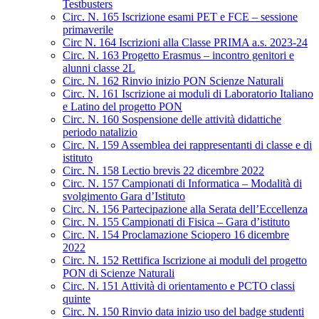
Testbusters
Circ. N. 165 Iscrizione esami PET e FCE – sessione
primaverile
Circ N. 164 Iscrizioni alla Classe PRIMA a.s. 2023-24
Circ. N. 163 Progetto Erasmus – incontro genitori e
alunni classe 2L
Circ. N. 162 Rinvio inizio PON Scienze Naturali
Circ. N. 161 Iscrizione ai moduli di Laboratorio Italiano
e Latino del progetto PON
Circ. N. 160 Sospensione delle attività didattiche
periodo natalizio
Circ. N. 159 Assemblea dei rappresentanti di classe e di
istituto
Circ. N. 158 Lectio brevis 22 dicembre 2022
Circ. N. 157 Campionati di Informatica – Modalità di
svolgimento Gara d’Istituto
Circ. N. 156 Partecipazione alla Serata dell’Eccellenza
Circ. N. 155 Campionati di Fisica – Gara d’istituto
Circ. N. 154 Proclamazione Sciopero 16 dicembre
2022
Circ. N. 152 Rettifica Iscrizione ai moduli del progetto
PON di Scienze Naturali
Circ. N. 151 Attività di orientamento e PCTO classi
quinte
Circ. N. 150 Rinvio data inizio uso del badge studenti