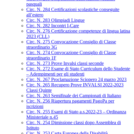
pasquali
Circ. N. 284 Certificazioni scolastiche conseguite
all’estero
Circ. N. 283 Olimpiadi Lingue
Circ. N. 282 Incontri I-Care
Circ. N. 276 Certificazione competenze di lingua latina
2023 (CLL)
Circ. N. 275 Convocazione Consiglio di Classe
straordinario 3G
Circ. N. 274 Convocazione Consiglio di Classe
straordinario 1F
Circ. N. 273 Prove Invalsi classi seconde
Circ. N. 272 Esame di Stato Curriculum dello Studente
– Adempimenti per gli studenti
Circ. N. 267 Proclamazione Sciopero 24 marzo 2023
Circ. N. 265 Recupero Prove INVALSI 2022-2023
Classi Quinte
Circ. N. 263 Semifinale dei Campionati di Italiano
Circ. N. 256 Riapertura pagamenti PagoPa per
iscrizioni
Circ. N. 255 Esami di Stato a.s.2022-23 – Ordinanza
Ministeriale n.45
Circ. N. 254 Dimissione classi dopo Assemblea di
Istituto
Circ. N. 253 Carta Europea della Disabilità