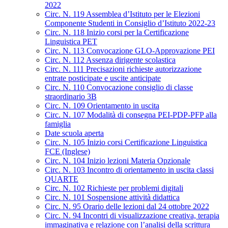
2022
Circ. N. 119 Assemblea d’Istituto per le Elezioni
Componente Studenti in Consiglio d’Istituto 2022-23
Circ. N. 118 Inizio corsi per la Certificazione
Linguistica PET
Circ. N. 113 Convocazione GLO-Approvazione PEI
Circ. N. 112 Assenza dirigente scolastica
Circ. N. 111 Precisazioni richieste autorizzazione
entrate posticipate e uscite anticipate
Circ. N. 110 Convocazione consiglio di classe
straordinario 3B
Circ. N. 109 Orientamento in uscita
Circ. N. 107 Modalità di consegna PEI-PDP-PFP alla
famiglia
Date scuola aperta
Circ. N. 105 Inizio corsi Certificazione Linguistica
FCE (Inglese)
Circ. N. 104 Inizio lezioni Materia Opzionale
Circ. N. 103 Incontro di orientamento in uscita classi
QUARTE
Circ. N. 102 Richieste per problemi digitali
Circ. N. 101 Sospensione attività didattica
Circ. N. 95 Orario delle lezioni dal 24 ottobre 2022
Circ. N. 94 Incontri di visualizzazione creativa, terapia
immaginativa e relazione con l’analisi della scrittura