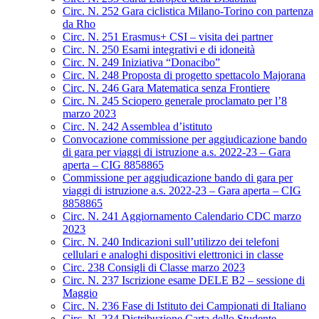
Circ. N. 252 Gara ciclistica Milano-Torino con partenza
da Rho
Circ. N. 251 Erasmus+ CSI – visita dei partner
Circ. N. 250 Esami integrativi e di idoneità
Circ. N. 249 Iniziativa “Donacibo”
Circ. N. 248 Proposta di progetto spettacolo Majorana
Circ. N. 246 Gara Matematica senza Frontiere
Circ. N. 245 Sciopero generale proclamato per l’8
marzo 2023
Circ. N. 242 Assemblea d’istituto
Convocazione commissione per aggiudicazione bando
di gara per viaggi di istruzione a.s. 2022-23 – Gara
aperta – CIG 8858865
Commissione per aggiudicazione bando di gara per
viaggi di istruzione a.s. 2022-23 – Gara aperta – CIG
8858865
Circ. N. 241 Aggiornamento Calendario CDC marzo
2023
Circ. N. 240 Indicazioni sull’utilizzo dei telefoni
cellulari e analoghi dispositivi elettronici in classe
Circ. 238 Consigli di Classe marzo 2023
Circ. N. 237 Iscrizione esame DELE B2 – sessione di
Maggio
Circ. N. 236 Fase di Istituto dei Campionati di Italiano
Circ. N. 234 Distribuzione Carta dello Studente