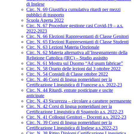
di Inglese
Circ. N. 69 Giustifica cumulativa ritardi per mezzi
pubblici di trasporto
Scuola Aperta 2022
Circ. N. 67 Procedure gestione casi Covid-19 – a.s.
2022-2023
Circ. N. 66 Elezioni Rappresentanti di Classe Genitori
Circ. N. 65 Elezioni Rappresentanti di Classe Studenti
Circ. N. 63 Lezioni Materia Opzionale
Circ. N. 62 Materia alternativa all’Insegnamento della
Religione Cattolica (IRC) – Studio assistito
Circ. N. 61 Mostra sul Duomo “Ad usum fabricae”
Circ. N. 58 Orario delle lezioni dal 3 ottobre 2022
Circ. N. 54 Consigli di Classe ottobre 2022
Circ. N. 46 Corsi di lingua pomeridiani per la
Certificazione Linguistica di Francese a.s. 2022-23
Circ. N. 44 Ritardi, entrate posticipate e uscite
anticipate
Circ. N. 43 Sicurezza – circolare a carattere permanente
Circ. N. 42 Corsi di lingua pomeridiani per la
Certificazione Linguistica di Spagnolo a.s. 2022-23
Circ. N. 41 Colloqui Genitori – Docenti a.s. 2022-23
Circ. N. 39 Corsi di lingua pomeridiani per la
Certificazione Linguistica di Inglese a.s.2022-23
Circ. N. 38 Ritiro Diplomi Certificazione Linguistica