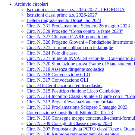
Archivio circolari
Iscrizioni classi prime a.s. 2026-2027 - PROROGA
Iscrizioni classi prime a.s. 2026-2027
Lettera ringraziamento DonaCibo 2023
Circ. N. 331 Proclamazione Sciopero 26 maggio 2023
Circ. N. 329 Progetto “Corsa contro la fame 2023”
Circ. N. 327 Chiusura ICARE pomeridiani
Circ. N. 326 Progetto Giovani – Fondazione Intermonte – 
Circ. N. 325 Termine colloqui con le famiglie
Circ. N. 324 Foto di classe
Circ. N. 321 Studenti INVALSI seconde – Calendario e i
Circ. N. 320 Simulazione prova Esame di Stato studenti
Circ. N. 319 Assenza dirigente scolastica
Circ. N. 318 Convocazione GLO
Circ. N. 317 Convocazione GLI
Circ. 316 Certificazioni crediti scolastici
Circ. N. 315 Posticipo riunione Liceo Cambridge
Circ. N. 314 Incontro Classi Quinte e Quarte con il “Com
Circ. N. 313 Prova d’evacuazione concordata
Circ. N. 312 Proclamazione Sciopero 5 maggio 2023
Convocazione Consiglio di Istituto 02_05_23
Circ. N. 310 Consegna mappe concettuali-schemi-formul
Circ. N. 309 Consigli di Classe maggio 2023
Circ. N. 307 Proposta attività PCTO classi Terze e Quarte
Circ. N. 306 Riunione rappresentanti dei genitori