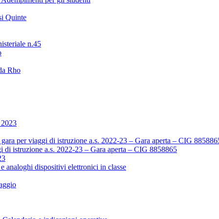
i Quinte
isteriale n.45
o
 da Rho
o 2023
ara per viaggi di istruzione a.s. 2022-23 – Gara aperta – CIG 885886
i di istruzione a.s. 2022-23 – Gara aperta – CIG 8858865
23
 e analoghi dispositivi elettronici in classe
aggio