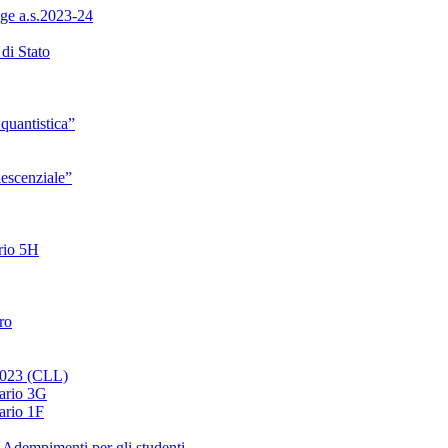
ge a.s.2023-24
di Stato
quantistica”
lescenziale”
ario 5H
ro
 2023 (CLL)
nario 3G
ario 1F
 Adempimenti per gli studenti