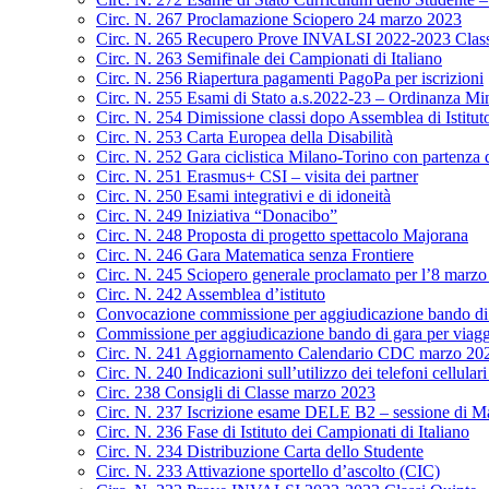
Circ. N. 267 Proclamazione Sciopero 24 marzo 2023
Circ. N. 265 Recupero Prove INVALSI 2022-2023 Class
Circ. N. 263 Semifinale dei Campionati di Italiano
Circ. N. 256 Riapertura pagamenti PagoPa per iscrizioni
Circ. N. 255 Esami di Stato a.s.2022-23 – Ordinanza Min
Circ. N. 254 Dimissione classi dopo Assemblea di Istitut
Circ. N. 253 Carta Europea della Disabilità
Circ. N. 252 Gara ciclistica Milano-Torino con partenza
Circ. N. 251 Erasmus+ CSI – visita dei partner
Circ. N. 250 Esami integrativi e di idoneità
Circ. N. 249 Iniziativa “Donacibo”
Circ. N. 248 Proposta di progetto spettacolo Majorana
Circ. N. 246 Gara Matematica senza Frontiere
Circ. N. 245 Sciopero generale proclamato per l’8 marz
Circ. N. 242 Assemblea d’istituto
Convocazione commissione per aggiudicazione bando di g
Commissione per aggiudicazione bando di gara per viagg
Circ. N. 241 Aggiornamento Calendario CDC marzo 20
Circ. N. 240 Indicazioni sull’utilizzo dei telefoni cellulari
Circ. 238 Consigli di Classe marzo 2023
Circ. N. 237 Iscrizione esame DELE B2 – sessione di M
Circ. N. 236 Fase di Istituto dei Campionati di Italiano
Circ. N. 234 Distribuzione Carta dello Studente
Circ. N. 233 Attivazione sportello d’ascolto (CIC)