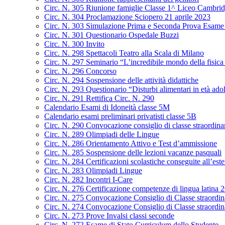
Circ. N. 305 Riunione famiglie Classe 1^ Liceo Cambrid
Circ. N. 304 Proclamazione Sciopero 21 aprile 2023
Circ. N. 303 Simulazione Prima e Seconda Prova Esame 
Circ. N. 301 Questionario Ospedale Buzzi
Circ. N. 300 Invito
Circ. N. 298 Spettacoli Teatro alla Scala di Milano
Circ. N. 297 Seminario “L’incredibile mondo della fisica 
Circ. N. 296 Concorso
Circ. N. 294 Sospensione delle attività didattiche
Circ. N. 293 Questionario “Disturbi alimentari in età ado
Circ. N. 291 Rettifica Circ. N. 290
Calendario Esami di Idoneità classe 5M
Calendario esami preliminari privatisti classe 5B
Circ. N. 290 Convocazione consiglio di classe straordin
Circ. N. 289 Olimpiadi delle Lingue
Circ. N. 286 Orientamento Attivo e Test d’ammissione
Circ. N. 285 Sospensione delle lezioni vacanze pasquali
Circ. N. 284 Certificazioni scolastiche conseguite all’este
Circ. N. 283 Olimpiadi Lingue
Circ. N. 282 Incontri I-Care
Circ. N. 276 Certificazione competenze di lingua latina
Circ. N. 275 Convocazione Consiglio di Classe straordi
Circ. N. 274 Convocazione Consiglio di Classe straordin
Circ. N. 273 Prove Invalsi classi seconde
Circ. N. 272 Esame di Stato Curriculum dello Studente –