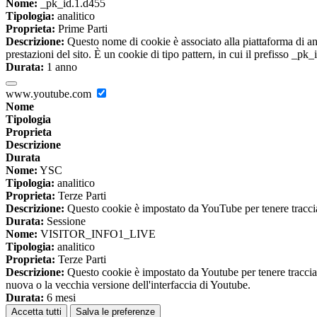
Nome:
_pk_id.1.d455
Tipologia:
analitico
Proprieta:
Prime Parti
Descrizione:
Questo nome di cookie è associato alla piattaforma di ana
prestazioni del sito. È un cookie di tipo pattern, in cui il prefisso _pk
Durata:
1 anno
www.youtube.com
Nome
Tipologia
Proprieta
Descrizione
Durata
Nome:
YSC
Tipologia:
analitico
Proprieta:
Terze Parti
Descrizione:
Questo cookie è impostato da YouTube per tenere traccia 
Durata:
Sessione
Nome:
VISITOR_INFO1_LIVE
Tipologia:
analitico
Proprieta:
Terze Parti
Descrizione:
Questo cookie è impostato da Youtube per tenere traccia de
nuova o la vecchia versione dell'interfaccia di Youtube.
Durata:
6 mesi
Accetta tutti
Salva le preferenze