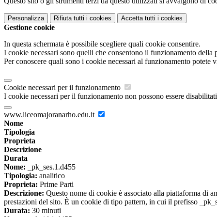
Questo sito o gli strumenti terzi da questo utilizzati si avvalgono di coo
Personalizza
Rifiuta tutti
i cookies
Accetta tutti
i cookies
Gestione cookie
In questa schermata è possibile scegliere quali cookie consentire.
I cookie necessari sono quelli che consentono il funzionamento della pi
Per conoscere quali sono i cookie necessari al funzionamento potete v
Cookie necessari per il funzionamento
I cookie necessari per il funzionamento non possono essere disabilitati.
www.liceomajoranarho.edu.it
Nome
Tipologia
Proprieta
Descrizione
Durata
Nome:
_pk_ses.1.d455
Tipologia:
analitico
Proprieta:
Prime Parti
Descrizione:
Questo nome di cookie è associato alla piattaforma di ana
prestazioni del sito. È un cookie di tipo pattern, in cui il prefisso _pk
Durata:
30 minuti