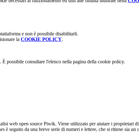
kie necessari al funzionamento ed utili alle finalità illustrate nella
COO
attaforma e non è possibile disabilitarli.
isionare la
COOKIE POLICY
.
 È possibile consultare l'elenco nella pagina della cookie policy.
lisi web open source Piwik. Viene utilizzato per aiutare i proprietari di
_ses è seguito da una breve serie di numeri e lettere, che si ritiene sia un