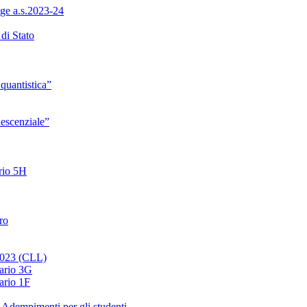
ge a.s.2023-24
di Stato
quantistica”
lescenziale”
ario 5H
ro
 2023 (CLL)
nario 3G
ario 1F
 Adempimenti per gli studenti