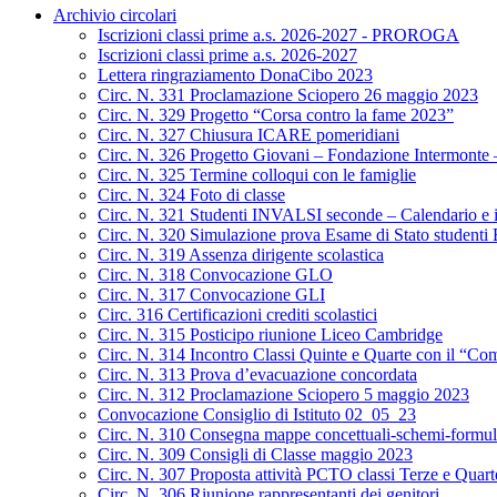
Archivio circolari
Iscrizioni classi prime a.s. 2026-2027 - PROROGA
Iscrizioni classi prime a.s. 2026-2027
Lettera ringraziamento DonaCibo 2023
Circ. N. 331 Proclamazione Sciopero 26 maggio 2023
Circ. N. 329 Progetto “Corsa contro la fame 2023”
Circ. N. 327 Chiusura ICARE pomeridiani
Circ. N. 326 Progetto Giovani – Fondazione Intermonte – 
Circ. N. 325 Termine colloqui con le famiglie
Circ. N. 324 Foto di classe
Circ. N. 321 Studenti INVALSI seconde – Calendario e i
Circ. N. 320 Simulazione prova Esame di Stato studenti
Circ. N. 319 Assenza dirigente scolastica
Circ. N. 318 Convocazione GLO
Circ. N. 317 Convocazione GLI
Circ. 316 Certificazioni crediti scolastici
Circ. N. 315 Posticipo riunione Liceo Cambridge
Circ. N. 314 Incontro Classi Quinte e Quarte con il “Com
Circ. N. 313 Prova d’evacuazione concordata
Circ. N. 312 Proclamazione Sciopero 5 maggio 2023
Convocazione Consiglio di Istituto 02_05_23
Circ. N. 310 Consegna mappe concettuali-schemi-formul
Circ. N. 309 Consigli di Classe maggio 2023
Circ. N. 307 Proposta attività PCTO classi Terze e Quarte
Circ. N. 306 Riunione rappresentanti dei genitori