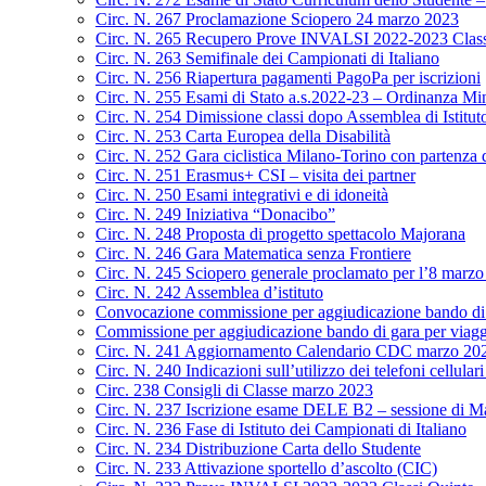
Circ. N. 267 Proclamazione Sciopero 24 marzo 2023
Circ. N. 265 Recupero Prove INVALSI 2022-2023 Class
Circ. N. 263 Semifinale dei Campionati di Italiano
Circ. N. 256 Riapertura pagamenti PagoPa per iscrizioni
Circ. N. 255 Esami di Stato a.s.2022-23 – Ordinanza Min
Circ. N. 254 Dimissione classi dopo Assemblea di Istitut
Circ. N. 253 Carta Europea della Disabilità
Circ. N. 252 Gara ciclistica Milano-Torino con partenza
Circ. N. 251 Erasmus+ CSI – visita dei partner
Circ. N. 250 Esami integrativi e di idoneità
Circ. N. 249 Iniziativa “Donacibo”
Circ. N. 248 Proposta di progetto spettacolo Majorana
Circ. N. 246 Gara Matematica senza Frontiere
Circ. N. 245 Sciopero generale proclamato per l’8 marz
Circ. N. 242 Assemblea d’istituto
Convocazione commissione per aggiudicazione bando di g
Commissione per aggiudicazione bando di gara per viagg
Circ. N. 241 Aggiornamento Calendario CDC marzo 20
Circ. N. 240 Indicazioni sull’utilizzo dei telefoni cellulari
Circ. 238 Consigli di Classe marzo 2023
Circ. N. 237 Iscrizione esame DELE B2 – sessione di M
Circ. N. 236 Fase di Istituto dei Campionati di Italiano
Circ. N. 234 Distribuzione Carta dello Studente
Circ. N. 233 Attivazione sportello d’ascolto (CIC)