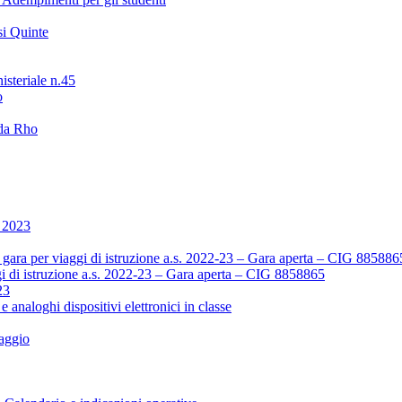
i Quinte
isteriale n.45
o
 da Rho
o 2023
ara per viaggi di istruzione a.s. 2022-23 – Gara aperta – CIG 885886
i di istruzione a.s. 2022-23 – Gara aperta – CIG 8858865
23
 e analoghi dispositivi elettronici in classe
aggio