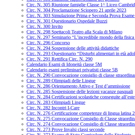
Circ. N. 305 Riunione famiglie Classe 1^ Liceo Cambrid
Circ. N. 304 Proclamazione Sciopero 21 aprile 2023
Circ. N. 303 Simulazione Prima e Seconda Prova Esame 
Circ. N. 301 Questionario Ospedale Buzzi
Circ. N. 300 Invito
Circ. N. 298 Spettacoli Teatro alla Scala di Milano
Circ. N. 297 Seminario “L’incredibile mondo della fisica 
Circ. N. 296 Concorso
Circ. N. 294 Sospensione delle attività didattiche
Circ. N. 293 Questionario “Disturbi alimentari in età ado
Circ. N. 291 Rettifica Circ. N. 290
Calendario Esami di Idoneità classe 5M
Calendario esami preliminari privatisti classe 5B
Circ. N. 290 Convocazione consiglio di classe straordin
Circ. N. 289 Olimpiadi delle Lingue
Circ. N. 286 Orientamento Attivo e Test d’ammissione
Circ. N. 285 Sospensione delle lezioni vacanze pasquali
Circ. N. 284 Certificazioni scolastiche conseguite all’este
Circ. N. 283 Olimpiadi Lingue
Circ. N. 282 Incontri I-Care
Circ. N. 276 Certificazione competenze di lingua latina
Circ. N. 275 Convocazione Consiglio di Classe straordi
Circ. N. 274 Convocazione Consiglio di Classe straordin
Circ. N. 273 Prove Invalsi classi seconde
Circ. N. 272 Esame di Stato Curriculum dello Studente –