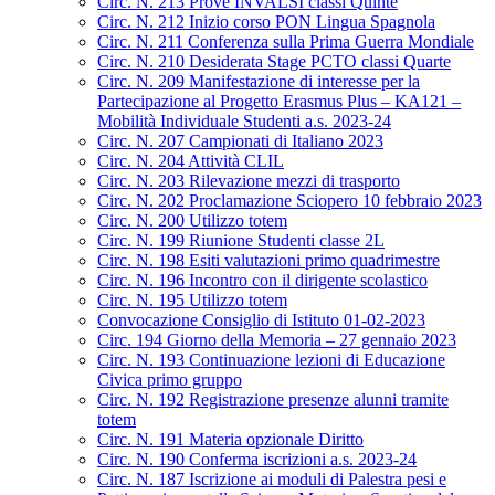
Circ. N. 213 Prove INVALSI classi Quinte
Circ. N. 212 Inizio corso PON Lingua Spagnola
Circ. N. 211 Conferenza sulla Prima Guerra Mondiale
Circ. N. 210 Desiderata Stage PCTO classi Quarte
Circ. N. 209 Manifestazione di interesse per la
Partecipazione al Progetto Erasmus Plus – KA121 –
Mobilità Individuale Studenti a.s. 2023-24
Circ. N. 207 Campionati di Italiano 2023
Circ. N. 204 Attività CLIL
Circ. N. 203 Rilevazione mezzi di trasporto
Circ. N. 202 Proclamazione Sciopero 10 febbraio 2023
Circ. N. 200 Utilizzo totem
Circ. N. 199 Riunione Studenti classe 2L
Circ. N. 198 Esiti valutazioni primo quadrimestre
Circ. N. 196 Incontro con il dirigente scolastico
Circ. N. 195 Utilizzo totem
Convocazione Consiglio di Istituto 01-02-2023
Circ. 194 Giorno della Memoria – 27 gennaio 2023
Circ. N. 193 Continuazione lezioni di Educazione
Civica primo gruppo
Circ. N. 192 Registrazione presenze alunni tramite
totem
Circ. N. 191 Materia opzionale Diritto
Circ. N. 190 Conferma iscrizioni a.s. 2023-24
Circ. N. 187 Iscrizione ai moduli di Palestra pesi e