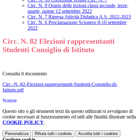
Circ. N. 9 Orario delle lezioni classi seconde, terze,
quarte, quinte 12 settembre 2022
Circ. N. 7 Ripresa Attività Didattica A.S. 2022-2023
Circ. N. 6 Proclamazione Sciopero 8-10 settembre
2022
Circ. N. 82 Elezioni rappresentanti
Studenti Consiglio di Istituto
Consulta il documento
Circ.-N.-82-Elezioni-rappresentanti-Studenti-Consiglio-di-
Istituto.pdf
Notizie
Questo sito o gli strumenti terzi da questo utilizzati si avvalgono di
cookie necessari al funzionamento ed utili alle finalità illustrate nella
COOKIE POLICY
.
Personalizza
Rifiuta tutti
i cookies
Accetta tutti
i cookies
Gestione cookie