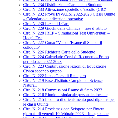
Circ. N. 234 Distribuzione Carta dello Studente
Circ. N. 233 Attivazione sportello d’ascolto (CIC)
Circ. N. 232 Prove INVALSI 2022-2023 Classi Quinte
– Calendario e indicazioni operative
Circ. N. 230 Lezioni I-Care
Circ. N. 229 Giochi della Chimica – fase d’istituto
Circ. N. 228 IREP – Simulazioni Test Universitari –
Hoepli Test
Circ. N. 227 Corso “Verso l’Esame di Stato – il
colloquio”
Circ. N. 226 Richiesta Carta dello Studente
Circ. N. 224 Calendario Corsi di Recupero – Primo
periodo a.s. 2022-2023
Circ. N. 223 Continuazione lezioni di Educazione
Civica secondo gruppo
Circ. N. 222 Inizio Corsi di Recupero
Circ. N. 219 Fase d’istituto Campionati Scienze
Naturali
Circ. N. 218 Commissioni Esame di Stato 2023
Circ. N. 216 Riunione sindacale personale docente
Circ. N. 215 Incontro di orientamento post-diploma per
le classi Quinte
Circ. N. 214 Proclamazione Sciopero per l’intera
giornata di venerdì 10 febbraio 2023 – Integrazione