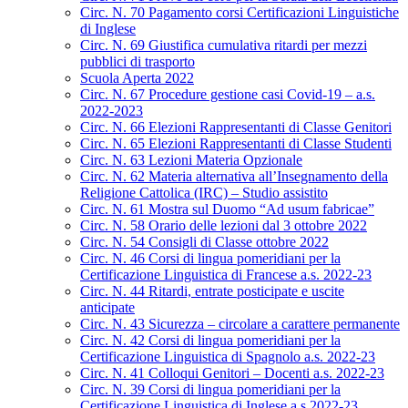
Circ. N. 70 Pagamento corsi Certificazioni Linguistiche
di Inglese
Circ. N. 69 Giustifica cumulativa ritardi per mezzi
pubblici di trasporto
Scuola Aperta 2022
Circ. N. 67 Procedure gestione casi Covid-19 – a.s.
2022-2023
Circ. N. 66 Elezioni Rappresentanti di Classe Genitori
Circ. N. 65 Elezioni Rappresentanti di Classe Studenti
Circ. N. 63 Lezioni Materia Opzionale
Circ. N. 62 Materia alternativa all’Insegnamento della
Religione Cattolica (IRC) – Studio assistito
Circ. N. 61 Mostra sul Duomo “Ad usum fabricae”
Circ. N. 58 Orario delle lezioni dal 3 ottobre 2022
Circ. N. 54 Consigli di Classe ottobre 2022
Circ. N. 46 Corsi di lingua pomeridiani per la
Certificazione Linguistica di Francese a.s. 2022-23
Circ. N. 44 Ritardi, entrate posticipate e uscite
anticipate
Circ. N. 43 Sicurezza – circolare a carattere permanente
Circ. N. 42 Corsi di lingua pomeridiani per la
Certificazione Linguistica di Spagnolo a.s. 2022-23
Circ. N. 41 Colloqui Genitori – Docenti a.s. 2022-23
Circ. N. 39 Corsi di lingua pomeridiani per la
Certificazione Linguistica di Inglese a.s.2022-23