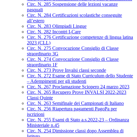
Circ. N. 285 Sospensione delle lezioni vacanze
pasquali
Circ. N. 284 Certificazioni scolastiche conseguite
all’estero
Circ. N. 283 Olimpiadi Lingue
Circ. N. 282 Incontri I-Care
Circ. N. 276 Certificazione competenze di lingua latina
2023 (CLL)
Circ. N. 275 Convocazione Consiglio di Classe
straordinario 3G
Circ. N. 274 Convocazione Consiglio di Classe
straordinario 1F
Circ. N. 273 Prove Invalsi classi seconde
Circ. N. 272 Esame di Stato Curriculum dello Studente
– Adempimenti per gli studenti
Circ. N. 267 Proclamazione Sciopero 24 marzo 2023
Circ. N. 265 Recupero Prove INVALSI 2022-2023
Classi Quinte
Circ. N. 263 Semifinale dei Campionati di Italiano
Circ. N. 256 Riapertura pagamenti PagoPa per
iscrizioni
Circ. N. 255 Esami di Stato a.s.2022-23 – Ordinanza
Ministeriale n.45
Circ. N. 254 Dimissione classi dopo Assemblea di
Istituto