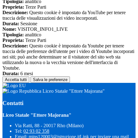
Tipologia:
analitico
Proprieta:
Terze Parti
Descrizione:
Questo cookie è impostato da YouTube per tenere
traccia delle visualizzazioni dei video incorporati.
Durata:
Sessione
Nome:
VISITOR_INFO1_LIVE
Tipologia:
analitico
Proprieta:
Terze Parti
Descrizione:
Questo cookie è impostato da Youtube per tenere
traccia delle preferenze dell'utente per i video di Youtube incorporati
nei siti; può anche determinare se il visitatore del sito web sta
utilizzando la nuova o la vecchia versione dell'interfaccia di
Youtube.
Durata:
6 mesi
Accetta tutti
Salva le preferenze
Liceo Statale "Ettore Majorana"
Contatti
Liceo Statale "Ettore Majorana"
Via Ratti, 88 - 20017 Rho (Milano)
Tel:
02 93 02 358
Email:
mips120003@istruzione.it
Link per inviare una mail