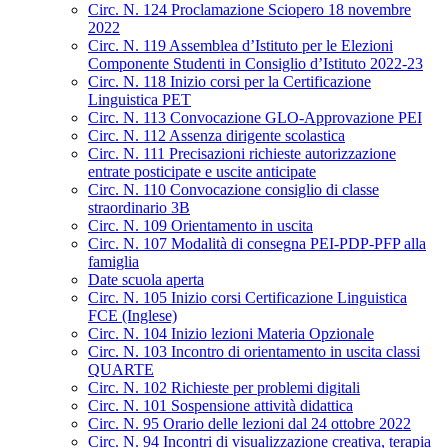
Circ. N. 124 Proclamazione Sciopero 18 novembre
2022
Circ. N. 119 Assemblea d’Istituto per le Elezioni
Componente Studenti in Consiglio d’Istituto 2022-23
Circ. N. 118 Inizio corsi per la Certificazione
Linguistica PET
Circ. N. 113 Convocazione GLO-Approvazione PEI
Circ. N. 112 Assenza dirigente scolastica
Circ. N. 111 Precisazioni richieste autorizzazione
entrate posticipate e uscite anticipate
Circ. N. 110 Convocazione consiglio di classe
straordinario 3B
Circ. N. 109 Orientamento in uscita
Circ. N. 107 Modalità di consegna PEI-PDP-PFP alla
famiglia
Date scuola aperta
Circ. N. 105 Inizio corsi Certificazione Linguistica
FCE (Inglese)
Circ. N. 104 Inizio lezioni Materia Opzionale
Circ. N. 103 Incontro di orientamento in uscita classi
QUARTE
Circ. N. 102 Richieste per problemi digitali
Circ. N. 101 Sospensione attività didattica
Circ. N. 95 Orario delle lezioni dal 24 ottobre 2022
Circ. N. 94 Incontri di visualizzazione creativa, terapia