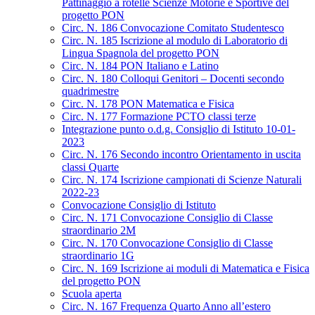
Pattinaggio a rotelle Scienze Motorie e Sportive del
progetto PON
Circ. N. 186 Convocazione Comitato Studentesco
Circ. N. 185 Iscrizione al modulo di Laboratorio di
Lingua Spagnola del progetto PON
Circ. N. 184 PON Italiano e Latino
Circ. N. 180 Colloqui Genitori – Docenti secondo
quadrimestre
Circ. N. 178 PON Matematica e Fisica
Circ. N. 177 Formazione PCTO classi terze
Integrazione punto o.d.g. Consiglio di Istituto 10-01-
2023
Circ. N. 176 Secondo incontro Orientamento in uscita
classi Quarte
Circ. N. 174 Iscrizione campionati di Scienze Naturali
2022-23
Convocazione Consiglio di Istituto
Circ. N. 171 Convocazione Consiglio di Classe
straordinario 2M
Circ. N. 170 Convocazione Consiglio di Classe
straordinario 1G
Circ. N. 169 Iscrizione ai moduli di Matematica e Fisica
del progetto PON
Scuola aperta
Circ. N. 167 Frequenza Quarto Anno all’estero