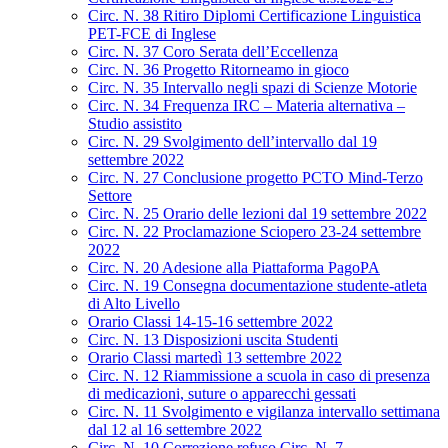
Circ. N. 38 Ritiro Diplomi Certificazione Linguistica
PET-FCE di Inglese
Circ. N. 37 Coro Serata dell’Eccellenza
Circ. N. 36 Progetto Ritorneamo in gioco
Circ. N. 35 Intervallo negli spazi di Scienze Motorie
Circ. N. 34 Frequenza IRC – Materia alternativa –
Studio assistito
Circ. N. 29 Svolgimento dell’intervallo dal 19
settembre 2022
Circ. N. 27 Conclusione progetto PCTO Mind-Terzo
Settore
Circ. N. 25 Orario delle lezioni dal 19 settembre 2022
Circ. N. 22 Proclamazione Sciopero 23-24 settembre
2022
Circ. N. 20 Adesione alla Piattaforma PagoPA
Circ. N. 19 Consegna documentazione studente-atleta
di Alto Livello
Orario Classi 14-15-16 settembre 2022
Circ. N. 13 Disposizioni uscita Studenti
Orario Classi martedì 13 settembre 2022
Circ. N. 12 Riammissione a scuola in caso di presenza
di medicazioni, suture o apparecchi gessati
Circ. N. 11 Svolgimento e vigilanza intervallo settimana
dal 12 al 16 settembre 2022
Circ. N. 10 Correzione refuso Circ. N. 7