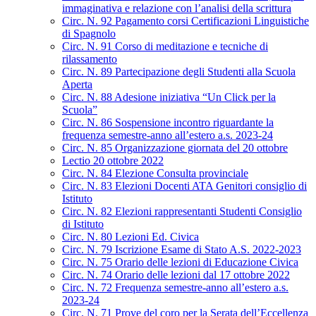
immaginativa e relazione con l’analisi della scrittura
Circ. N. 92 Pagamento corsi Certificazioni Linguistiche
di Spagnolo
Circ. N. 91 Corso di meditazione e tecniche di
rilassamento
Circ. N. 89 Partecipazione degli Studenti alla Scuola
Aperta
Circ. N. 88 Adesione iniziativa “Un Click per la
Scuola”
Circ. N. 86 Sospensione incontro riguardante la
frequenza semestre-anno all’estero a.s. 2023-24
Circ. N. 85 Organizzazione giornata del 20 ottobre
Lectio 20 ottobre 2022
Circ. N. 84 Elezione Consulta provinciale
Circ. N. 83 Elezioni Docenti ATA Genitori consiglio di
Istituto
Circ. N. 82 Elezioni rappresentanti Studenti Consiglio
di Istituto
Circ. N. 80 Lezioni Ed. Civica
Circ. N. 79 Iscrizione Esame di Stato A.S. 2022-2023
Circ. N. 75 Orario delle lezioni di Educazione Civica
Circ. N. 74 Orario delle lezioni dal 17 ottobre 2022
Circ. N. 72 Frequenza semestre-anno all’estero a.s.
2023-24
Circ. N. 71 Prove del coro per la Serata dell’Eccellenza