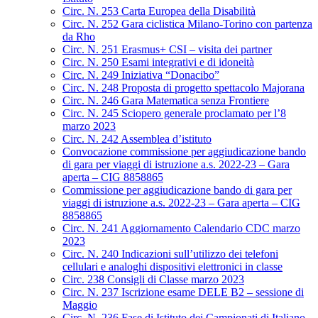
Circ. N. 253 Carta Europea della Disabilità
Circ. N. 252 Gara ciclistica Milano-Torino con partenza
da Rho
Circ. N. 251 Erasmus+ CSI – visita dei partner
Circ. N. 250 Esami integrativi e di idoneità
Circ. N. 249 Iniziativa “Donacibo”
Circ. N. 248 Proposta di progetto spettacolo Majorana
Circ. N. 246 Gara Matematica senza Frontiere
Circ. N. 245 Sciopero generale proclamato per l’8
marzo 2023
Circ. N. 242 Assemblea d’istituto
Convocazione commissione per aggiudicazione bando
di gara per viaggi di istruzione a.s. 2022-23 – Gara
aperta – CIG 8858865
Commissione per aggiudicazione bando di gara per
viaggi di istruzione a.s. 2022-23 – Gara aperta – CIG
8858865
Circ. N. 241 Aggiornamento Calendario CDC marzo
2023
Circ. N. 240 Indicazioni sull’utilizzo dei telefoni
cellulari e analoghi dispositivi elettronici in classe
Circ. 238 Consigli di Classe marzo 2023
Circ. N. 237 Iscrizione esame DELE B2 – sessione di
Maggio
Circ. N. 236 Fase di Istituto dei Campionati di Italiano