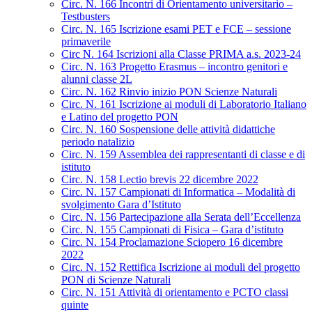
Circ. N. 166 Incontri di Orientamento universitario –
Testbusters
Circ. N. 165 Iscrizione esami PET e FCE – sessione
primaverile
Circ N. 164 Iscrizioni alla Classe PRIMA a.s. 2023-24
Circ. N. 163 Progetto Erasmus – incontro genitori e
alunni classe 2L
Circ. N. 162 Rinvio inizio PON Scienze Naturali
Circ. N. 161 Iscrizione ai moduli di Laboratorio Italiano
e Latino del progetto PON
Circ. N. 160 Sospensione delle attività didattiche
periodo natalizio
Circ. N. 159 Assemblea dei rappresentanti di classe e di
istituto
Circ. N. 158 Lectio brevis 22 dicembre 2022
Circ. N. 157 Campionati di Informatica – Modalità di
svolgimento Gara d’Istituto
Circ. N. 156 Partecipazione alla Serata dell’Eccellenza
Circ. N. 155 Campionati di Fisica – Gara d’istituto
Circ. N. 154 Proclamazione Sciopero 16 dicembre
2022
Circ. N. 152 Rettifica Iscrizione ai moduli del progetto
PON di Scienze Naturali
Circ. N. 151 Attività di orientamento e PCTO classi
quinte