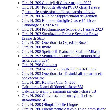
Circ. N. 309 Consigli di Classe maggio 2023
Circ. N. 307 Proposta attività PCTO classi Terze e
Quarte – le professioni dello spettacolo dal vivo
Circ. N. 306 Riunione rappresentanti dei genitori
Circ. N. 305 Riunione famiglie Classe 1^ Liceo
Cambridge a.s.2023-24
Circ. N. 304 Proclamazione Sciopero 21 aprile 2023
Circ. N. 303 Simulazione Prima e Seconda Prova
Esame di Stato
Circ. N. 301 Questionario Ospedale Buzzi
Circ. N. 300 Invito
Circ. N. 298 Spettacoli Teatro alla Scala di Milano
Circ. N. 297 Seminario “L’incredibile mondo della
fisica quantistica”
Circ. N. 296 Concorso
Circ. N. 294 Sospensione delle attività didattiche
Circ. N. 293 Questionario “Disturbi alimentari in età
adolescenziale”
Circ. N. 291 Rettifica Circ. N. 290
Calendario Esami di Idoneità classe 5M
Calendario esami preliminari privatisti classe 5B
Circ. N. 290 Convocazione consiglio di classe
straordinario 5H
Circ. N. 289 Olimpiadi delle Lingue
Circ. N. 286 Orientamento Attivo e Test d’ammissione