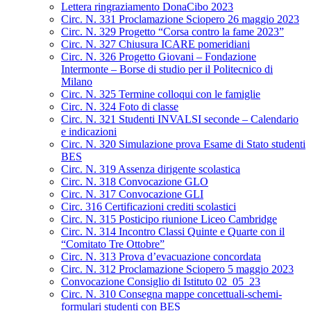
Lettera ringraziamento DonaCibo 2023
Circ. N. 331 Proclamazione Sciopero 26 maggio 2023
Circ. N. 329 Progetto “Corsa contro la fame 2023”
Circ. N. 327 Chiusura ICARE pomeridiani
Circ. N. 326 Progetto Giovani – Fondazione
Intermonte – Borse di studio per il Politecnico di
Milano
Circ. N. 325 Termine colloqui con le famiglie
Circ. N. 324 Foto di classe
Circ. N. 321 Studenti INVALSI seconde – Calendario
e indicazioni
Circ. N. 320 Simulazione prova Esame di Stato studenti
BES
Circ. N. 319 Assenza dirigente scolastica
Circ. N. 318 Convocazione GLO
Circ. N. 317 Convocazione GLI
Circ. 316 Certificazioni crediti scolastici
Circ. N. 315 Posticipo riunione Liceo Cambridge
Circ. N. 314 Incontro Classi Quinte e Quarte con il
“Comitato Tre Ottobre”
Circ. N. 313 Prova d’evacuazione concordata
Circ. N. 312 Proclamazione Sciopero 5 maggio 2023
Convocazione Consiglio di Istituto 02_05_23
Circ. N. 310 Consegna mappe concettuali-schemi-
formulari studenti con BES