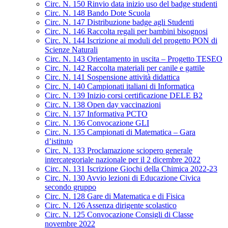
Circ. N. 150 Rinvio data inizio uso del badge studenti
Circ. N. 148 Bando Dote Scuola
Circ. N. 147 Distribuzione badge agli Studenti
Circ. N. 146 Raccolta regali per bambini bisognosi
Circ. N. 144 Iscrizione ai moduli del progetto PON di
Scienze Naturali
Circ. N. 143 Orientamento in uscita – Progetto TESEO
Circ. N. 142 Raccolta materiali per canile e gattile
Circ. N. 141 Sospensione attività didattica
Circ. N. 140 Campionati italiani di Informatica
Circ. N. 139 Inizio corsi certificazione DELE B2
Circ. N. 138 Open day vaccinazioni
Circ. N. 137 Informativa PCTO
Circ. N. 136 Convocazione GLI
Circ. N. 135 Campionati di Matematica – Gara
d’istituto
Circ. N. 133 Proclamazione sciopero generale
intercategoriale nazionale per il 2 dicembre 2022
Circ. N. 131 Iscrizione Giochi della Chimica 2022-23
Circ. N. 130 Avvio lezioni di Educazione Civica
secondo gruppo
Circ. N. 128 Gare di Matematica e di Fisica
Circ. N. 126 Assenza dirigente scolastico
Circ. N. 125 Convocazione Consigli di Classe
novembre 2022