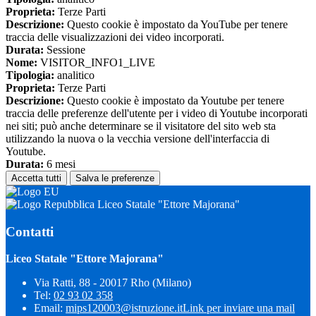
Proprieta:
Terze Parti
Descrizione:
Questo cookie è impostato da YouTube per tenere
traccia delle visualizzazioni dei video incorporati.
Durata:
Sessione
Nome:
VISITOR_INFO1_LIVE
Tipologia:
analitico
Proprieta:
Terze Parti
Descrizione:
Questo cookie è impostato da Youtube per tenere
traccia delle preferenze dell'utente per i video di Youtube incorporati
nei siti; può anche determinare se il visitatore del sito web sta
utilizzando la nuova o la vecchia versione dell'interfaccia di
Youtube.
Durata:
6 mesi
Accetta tutti
Salva le preferenze
Liceo Statale "Ettore Majorana"
Contatti
Liceo Statale "Ettore Majorana"
Via Ratti, 88 - 20017 Rho (Milano)
Tel:
02 93 02 358
Email:
mips120003@istruzione.it
Link per inviare una mail