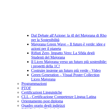
Dal Debate all'Azione: la 4I del Majorana di Rho
per la Sostenibilità
Majorana Green Wave – Il futuro è verde: idee e
azioni per il pianeta
Rifiuti Zero, Impatto Vero: La Sfida degli
Studenti del Majorana
Il Liceo Majorana verso un futuro più sostenibile:
i progetti della 1C!
Costruire insieme un futuro più verde - Video
Green Generation – Visual Poster Collection
Liceo Majorana
Programmazioni
PTOF
Certificazioni Linguistiche
CLL - Certificazione Competenze Lingua Latina
Orientamento post diploma
Quadro orario degli indirizzi