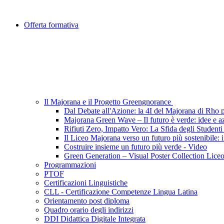
Offerta formativa
Il Majorana e il Progetto Greengnorance
Dal Debate all'Azione: la 4I del Majorana di Rho pe
Majorana Green Wave – Il futuro è verde: idee e azi
Rifiuti Zero, Impatto Vero: La Sfida degli Student
Il Liceo Majorana verso un futuro più sostenibile: i
Costruire insieme un futuro più verde - Video
Green Generation – Visual Poster Collection Lice
Programmazioni
PTOF
Certificazioni Linguistiche
CLL - Certificazione Competenze Lingua Latina
Orientamento post diploma
Quadro orario degli indirizzi
DDI Didattica Digitale Integrata