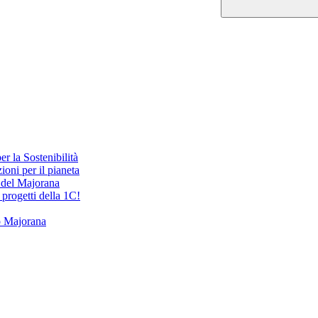
r la Sostenibilità
oni per il pianeta
i del Majorana
 progetti della 1C!
o Majorana