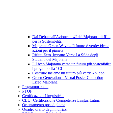
Dal Debate all'Azione: la 4I del Majorana di Rho
per la Sostenibilità
Majorana Green Wave – Il futuro è verde: idee e
azioni per il pianeta
Rifiuti Zero, Impatto Vero: La Sfida degli
Studenti del Majorana
Il Liceo Majorana verso un futuro più sostenibile:
i progetti della 1C!
Costruire insieme un futuro più verde - Video
Green Generation – Visual Poster Collection
Liceo Majorana
Programmazioni
PTOF
Certificazioni Linguistiche
CLL - Certificazione Competenze Lingua Latina
Orientamento post diploma
Quadro orario degli indirizzi