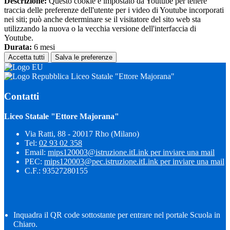
Descrizione:
Questo cookie è impostato da Youtube per tenere
traccia delle preferenze dell'utente per i video di Youtube incorporati
nei siti; può anche determinare se il visitatore del sito web sta
utilizzando la nuova o la vecchia versione dell'interfaccia di
Youtube.
Durata:
6 mesi
Accetta tutti
Salva le preferenze
Liceo Statale "Ettore Majorana"
Contatti
Liceo Statale "Ettore Majorana"
Via Ratti, 88 - 20017 Rho (Milano)
Tel:
02 93 02 358
Email:
mips120003@istruzione.it
Link per inviare una mail
PEC:
mips120003@pec.istruzione.it
Link per inviare una mail
C.F.: 93527280155
Inquadra il QR code sottostante per entrare nel portale Scuola in
Chiaro.