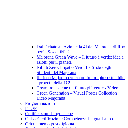
Dal Debate all'Azione: la 4I del Majorana di Rho
per la Sostenibilità
Majorana Green Wave – Il futuro è verde: idee e
azioni per il pianeta
Rifiuti Zero, Impatto Vero: La Sfida degli
Studenti del Majorana
Il Liceo Majorana verso un futuro più sostenibile:
i progetti della 1C!
Costruire insieme un futuro più verde - Video
Green Generation – Visual Poster Collection
Liceo Majorana
Programmazioni
PTOF
Certificazioni Linguistiche
CLL - Certificazione Competenze Lingua Latina
Orientamento post diploma