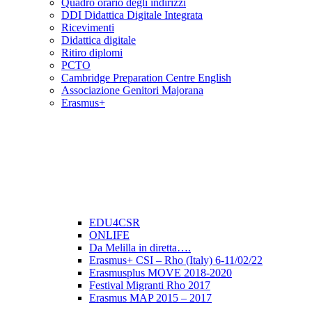
Quadro orario degli indirizzi
DDI Didattica Digitale Integrata
Ricevimenti
Didattica digitale
Ritiro diplomi
PCTO
Cambridge Preparation Centre English
Associazione Genitori Majorana
Erasmus+
EDU4CSR
ONLIFE
Da Melilla in diretta….
Erasmus+ CSI – Rho (Italy) 6-11/02/22
Erasmusplus MOVE 2018-2020
Festival Migranti Rho 2017
Erasmus MAP 2015 – 2017