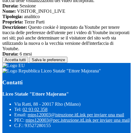
traccia delle visualizzazioni dei video incorporati.
Durata:
Sessione
Nome:
VISITOR_INFO1_LIVE
Tipologia:
analitico
Proprieta:
Terze Parti
Descrizione:
Questo cookie è impostato da Youtube per tenere
traccia delle preferenze dell'utente per i video di Youtube incorporati
nei siti; può anche determinare se il visitatore del sito web sta
utilizzando la nuova o la vecchia versione dell'interfaccia di
Youtube.
Durata:
6 mesi
Accetta tutti
Salva le preferenze
Liceo Statale "Ettore Majorana"
Contatti
Liceo Statale "Ettore Majorana"
Via Ratti, 88 - 20017 Rho (Milano)
Tel:
02 93 02 358
Email:
mips120003@istruzione.it
Link per inviare una mail
PEC:
mips120003@pec.istruzione.it
Link per inviare una mail
C.F.: 93527280155