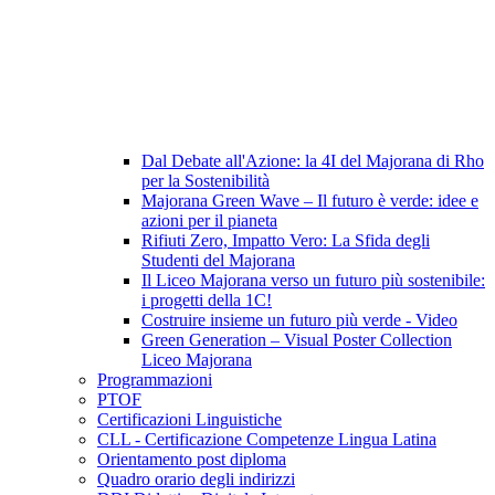
Dal Debate all'Azione: la 4I del Majorana di Rho
per la Sostenibilità
Majorana Green Wave – Il futuro è verde: idee e
azioni per il pianeta
Rifiuti Zero, Impatto Vero: La Sfida degli
Studenti del Majorana
Il Liceo Majorana verso un futuro più sostenibile:
i progetti della 1C!
Costruire insieme un futuro più verde - Video
Green Generation – Visual Poster Collection
Liceo Majorana
Programmazioni
PTOF
Certificazioni Linguistiche
CLL - Certificazione Competenze Lingua Latina
Orientamento post diploma
Quadro orario degli indirizzi