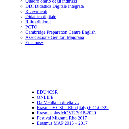
Quadro orario degli indirizzi
DDI Didattica Digitale Integrata
Ricevimenti
Didattica digitale
Ritiro diplomi
PCTO
Cambridge Preparation Centre English
Associazione Genitori Majorana
Erasmus+
EDU4CSR
ONLIFE
Da Melilla in diretta….
Erasmus+ CSI – Rho (Italy) 6-11/02/22
Erasmusplus MOVE 2018-2020
Festival Migranti Rho 2017
Erasmus MAP 2015 – 2017