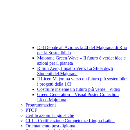
Dal Debate all'Azione: la 4I del Majorana di Rho
per la Sostenibilità
Majorana Green Wave – Il futuro è verde: idee e
azioni per il pianeta
Rifiuti Zero, Impatto Vero: La Sfida degli
Studenti del Majorana
Il Liceo Majorana verso un futuro più sostenibile:
i progetti della 1C!
Costruire insieme un futuro più verde - Video
Green Generation – Visual Poster Collection
Liceo Majorana
Programmazioni
PTOF
Certificazioni Linguistiche
CLL - Certificazione Competenze Lingua Latina
Orientamento post diploma