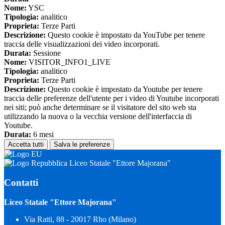
Nome:
YSC
Tipologia:
analitico
Proprieta:
Terze Parti
Descrizione:
Questo cookie è impostato da YouTube per tenere
traccia delle visualizzazioni dei video incorporati.
Durata:
Sessione
Nome:
VISITOR_INFO1_LIVE
Tipologia:
analitico
Proprieta:
Terze Parti
Descrizione:
Questo cookie è impostato da Youtube per tenere
traccia delle preferenze dell'utente per i video di Youtube incorporati
nei siti; può anche determinare se il visitatore del sito web sta
utilizzando la nuova o la vecchia versione dell'interfaccia di
Youtube.
Durata:
6 mesi
Accetta tutti
Salva le preferenze
Liceo Statale "Ettore Majorana"
Contatti
Liceo Statale "Ettore Majorana"
Via Ratti, 88 - 20017 Rho (Milano)