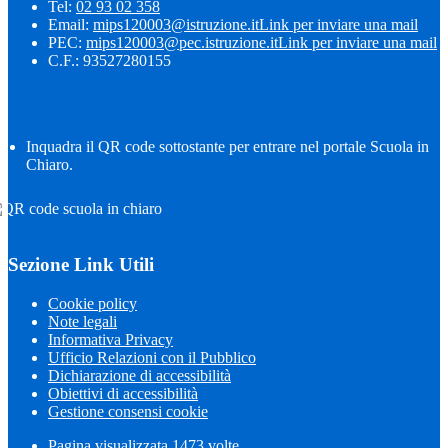
Tel:
02 93 02 358
Email:
mips120003@istruzione.it
Link per inviare una mail
PEC:
mips120003@pec.istruzione.it
Link per inviare una mail
C.F.: 93527280155
Inquadra il QR code sottostante per entrare nel portale Scuola in
Chiaro.
Sezione Link Utili
Cookie policy
Note legali
Informativa Privacy
Ufficio Relazioni con il Pubblico
Dichiarazione di accessibilità
Obiettivi di accessibilità
Gestione consensi cookie
Pagina visualizzata
1473
volte