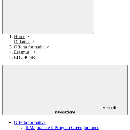
Home
>
Didattica
>
Offerta formativa
>
Erasmus+
>
EDU4CSR
Menu di
navigazione
Offerta formativa
Il Majorana e il Progetto Greengnorance