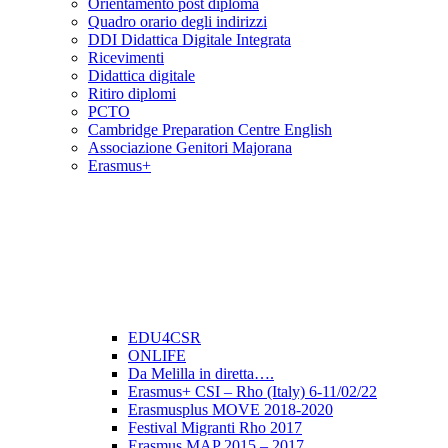
Orientamento post diploma
Quadro orario degli indirizzi
DDI Didattica Digitale Integrata
Ricevimenti
Didattica digitale
Ritiro diplomi
PCTO
Cambridge Preparation Centre English
Associazione Genitori Majorana
Erasmus+
EDU4CSR
ONLIFE
Da Melilla in diretta….
Erasmus+ CSI – Rho (Italy) 6-11/02/22
Erasmusplus MOVE 2018-2020
Festival Migranti Rho 2017
Erasmus MAP 2015 – 2017