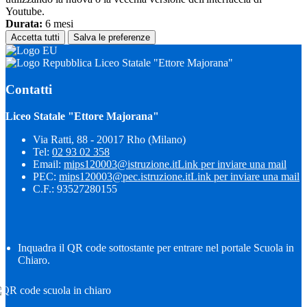
Youtube.
Durata:
6 mesi
Accetta tutti
Salva le preferenze
Liceo Statale "Ettore Majorana"
Contatti
Liceo Statale "Ettore Majorana"
Via Ratti, 88 - 20017 Rho (Milano)
Tel:
02 93 02 358
Email:
mips120003@istruzione.it
Link per inviare una mail
PEC:
mips120003@pec.istruzione.it
Link per inviare una mail
C.F.: 93527280155
Inquadra il QR code sottostante per entrare nel portale Scuola in
Chiaro.