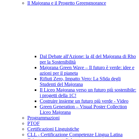
Il Majorana e il Progetto Greengnorance
Dal Debate all'Azione: la 4I del Majorana di Rho
per la Sostenibilità
Majorana Green Wave – Il futuro è verde: idee e
azioni per il pianeta
Rifiuti Zero, Impatto Vero: La Sfida degli
Studenti del Majorana
Il Liceo Majorana verso un futuro più sostenibile:
i progetti della 1C!
Costruire insieme un futuro più verde - Video
Green Generation – Visual Poster Collection
Liceo Majorana
Programmazioni
PTOF
Certificazioni Linguistiche
CLL - Certificazione Competenze Lingua Latina