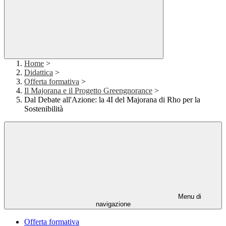
Home
>
Didattica
>
Offerta formativa
>
Il Majorana e il Progetto Greengnorance
>
Dal Debate all'Azione: la 4I del Majorana di Rho per la
Sostenibilità
Menu di
navigazione
Offerta formativa