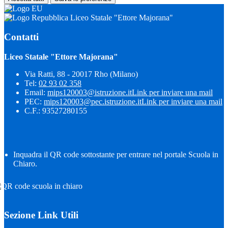
Liceo Statale "Ettore Majorana"
Contatti
Liceo Statale "Ettore Majorana"
Via Ratti, 88 - 20017 Rho (Milano)
Tel:
02 93 02 358
Email:
mips120003@istruzione.it
Link per inviare una mail
PEC:
mips120003@pec.istruzione.it
Link per inviare una mail
C.F.: 93527280155
Inquadra il QR code sottostante per entrare nel portale Scuola in
Chiaro.
Sezione Link Utili