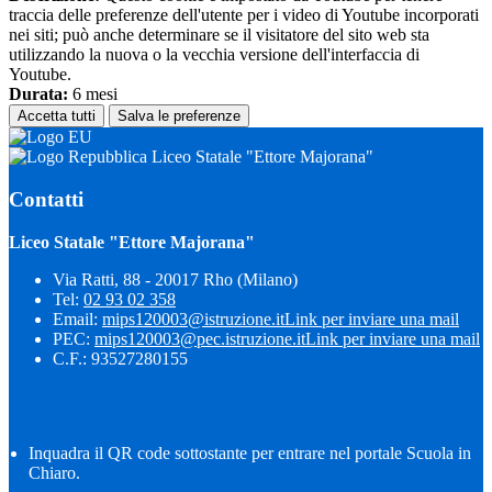
traccia delle preferenze dell'utente per i video di Youtube incorporati
nei siti; può anche determinare se il visitatore del sito web sta
utilizzando la nuova o la vecchia versione dell'interfaccia di
Youtube.
Durata:
6 mesi
Accetta tutti
Salva le preferenze
Liceo Statale "Ettore Majorana"
Contatti
Liceo Statale "Ettore Majorana"
Via Ratti, 88 - 20017 Rho (Milano)
Tel:
02 93 02 358
Email:
mips120003@istruzione.it
Link per inviare una mail
PEC:
mips120003@pec.istruzione.it
Link per inviare una mail
C.F.: 93527280155
Inquadra il QR code sottostante per entrare nel portale Scuola in
Chiaro.