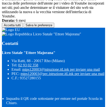
traccia delle preferenze dell'utente per i video di Youtube incorporati
nei siti; può anche determinare se il visitatore del sito web sta
utilizzando la nuova o la vecchia versione dell'interfaccia di
Youtube.
Durata:
6 mesi
Accetta tutti
Salva le preferenze
Liceo Statale "Ettore Majorana"
Contatti
Liceo Statale "Ettore Majorana"
Via Ratti, 88 - 20017 Rho (Milano)
Tel:
02 93 02 358
Email:
mips120003@istruzione.it
Link per inviare una mail
PEC:
mips120003@pec.istruzione.it
Link per inviare una mail
C.F.: 93527280155
Inquadra il QR code sottostante per entrare nel portale Scuola in
Chiaro.