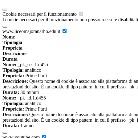
Cookie necessari per il funzionamento
I cookie necessari per il funzionamento non possono essere disabilitati.
www.liceomajoranarho.edu.it
Nome
Tipologia
Proprieta
Descrizione
Durata
Nome:
_pk_ses.1.d455
Tipologia:
analitico
Proprieta:
Prime Parti
Descrizione:
Questo nome di cookie è associato alla piattaforma di ana
prestazioni del sito. È un cookie di tipo pattern, in cui il prefisso _pk
Durata:
30 minuti
Nome:
_pk_id.1.d455
Tipologia:
analitico
Proprieta:
Prime Parti
Descrizione:
Questo nome di cookie è associato alla piattaforma di ana
prestazioni del sito. È un cookie di tipo pattern, in cui il prefisso _pk
Durata:
1 anno
www.youtube.com