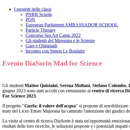
I progetti delle classi
PNRR Scuola
PON
European Parliament AMBASSADOR SCHOOL
Particle Therapy
Concorso Sea Art Camp 2022
Gli studenti del Majorana e le Scienze
Gare e Olimpiadi
Incontro con Simon Le Boulaire
Evento DiaSorin Mad for Science
Gli studenti
Matteo Quistaini
,
Serena Moltani
,
Stefano Colombo
,
giugno 2023 sono stati accolti con entusiasmo al
centro di ricerca D
For Science 2023
.
Il progetto "
Gurfa: il valore dell'acqua
" si propone di sensibilizzare
team del Liceo Ettore Majorana ha catturato l'attenzione dei giudici del 
La visita al centro di ricerca DiaSorin è stata un'opportunità emozionan
risultati delle loro ricerche, le soluzioni proposte e i potenziali impat