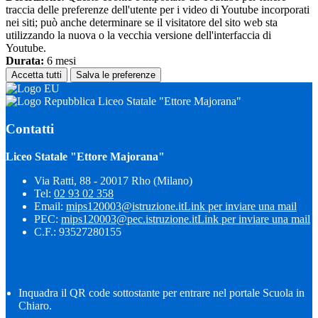
traccia delle preferenze dell'utente per i video di Youtube incorporati
nei siti; può anche determinare se il visitatore del sito web sta
utilizzando la nuova o la vecchia versione dell'interfaccia di
Youtube.
Durata:
6 mesi
Accetta tutti
Salva le preferenze
Liceo Statale "Ettore Majorana"
Contatti
Liceo Statale "Ettore Majorana"
Via Ratti, 88 - 20017 Rho (Milano)
Tel:
02 93 02 358
Email:
mips120003@istruzione.it
Link per inviare una mail
PEC:
mips120003@pec.istruzione.it
Link per inviare una mail
C.F.: 93527280155
Inquadra il QR code sottostante per entrare nel portale Scuola in
Chiaro.